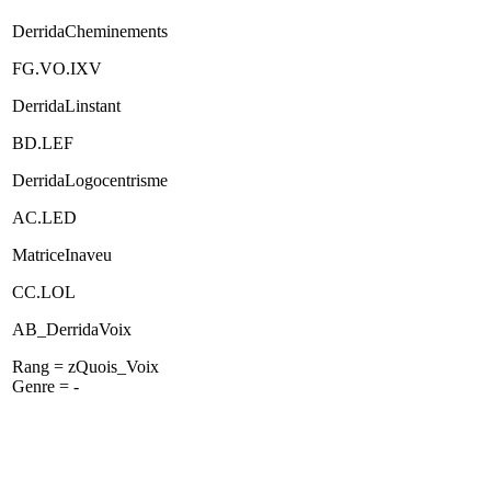
DerridaCheminements
FG.VO.IXV
DerridaLinstant
BD.LEF
DerridaLogocentrisme
AC.LED
MatriceInaveu
CC.LOL
AB_DerridaVoix
Rang = zQuois_Voix
Genre = -