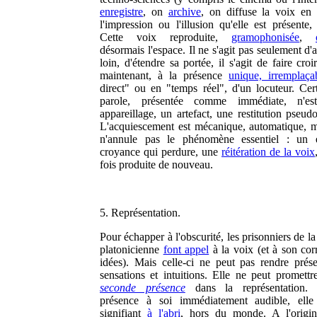
enregistre
, on
archive
, on diffuse la voix en
l'impression ou l'illusion qu'elle est présente,
Cette voix reproduite,
gramophonisée
,
désormais l'espace. Il ne s'agit pas seulement d'a
loin, d'étendre sa portée, il s'agit de faire croir
maintenant, à la présence
unique, irremplaça
direct" ou en "temps réel", d'un locuteur. Cert
parole, présentée comme immédiate, n'es
appareillage, un artefact, une restitution pseud
L'acquiescement est mécanique, automatique, m
n'annule pas le phénomène essentiel : un e
croyance qui perdure, une
réitération de la voix
fois produite de nouveau.
5. Représentation.
Pour échapper à l'obscurité, les prisonniers de l
platonicienne
font appel
à la voix (et à son corr
idées). Mais celle-ci ne peut pas rendre prése
sensations et intuitions. Elle ne peut promettr
seconde présence
dans la représentation
présence à soi immédiatement audible, elle
signifiant
à l'abri
, hors du monde. A l'origi