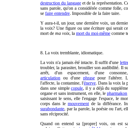
destruction du langage
et de la représentation. C
sans parole, qu'on a considérée comme folle, co
se
faire entendre
. Impossible de la faire taire.
Y aura-t-il, un jour, une dernière voix, un derni
la voix? Une figure ou une écriture qui serait ce
mort de
ma voix
, la
mort du moi-même
comme te
8. La voix tremblante, idiomatique.
La voix n'a jamais été intacte. Il suffit d'une
lettr
troubler, la parasiter, brouiller son audibilité. Il s
arrêt, d'un espacement, d'une consonne
articulation
ou d'une
phrase
pour l'altérer. L'
l'affecte, la contamine, l'
énerve
. Dans la voix la 
dans une simple
copule
, il y a déjà du supplém
organe et sans instrument, en elle, le
pharmakon
saisissant le sens, elle l'engage l'espace, le mo
corps dans le
mouvement
de la différance. In
surabondante
, par la parole, la poésie ou l'art, e
sans réciprocité.
Quand on entend sa [propre] voix, on est sa