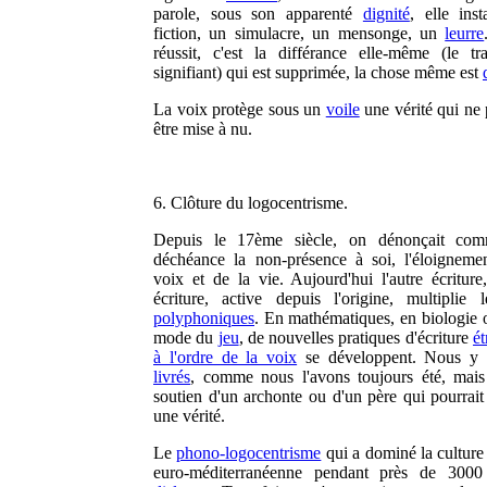
parole, sous son apparenté
dignité
, elle inst
fiction, un simulacre, un mensonge, un
leurre
réussit, c'est la différance elle-même (le tr
signifiant) qui est supprimée, la chose même est
La voix protège sous un
voile
une vérité qui ne 
être mise à nu.
6. Clôture du logocentrisme.
Depuis le 17ème siècle, on dénonçait co
déchéance la non-présence à soi, l'éloigneme
voix et de la vie. Aujourd'hui l'autre écriture,
écriture, active depuis l'origine, multiplie 
polyphoniques
. En mathématiques, en biologie o
mode du
jeu
, de nouvelles pratiques d'écriture
ét
à l'ordre de la voix
se développent. Nous y
livrés
, comme nous l'avons toujours été, mais
soutien d'un archonte ou d'un père qui pourrait 
une vérité.
Le
phono-logocentrisme
qui a dominé la culture 
euro-méditerranéenne pendant près de 3000