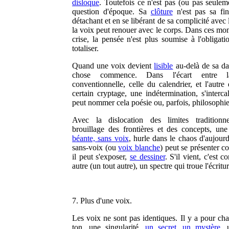
disloque
. Toutefois ce n'est pas (ou pas seulem
question d'époque. Sa
clôture
n'est pas sa fi
détachant et en se libérant de sa complicité avec 
la voix peut renouer avec le corps. Dans ces mo
crise, la pensée n'est plus soumise à l'obligati
totaliser.
Quand une voix devient
lisible
au-delà de sa dat
chose commence. Dans l'écart entre l
conventionnelle, celle du calendrier, et l'autre
certain cryptage, une indétermination, s'interca
peut nommer cela poésie ou, parfois, philosophie
Avec la dislocation des limites traditionne
brouillage des frontières et des concepts, un
béante, sans voix
, hurle dans le chaos d'aujour
sans-voix (ou
voix blanche
) peut se présenter c
il peut s'exposer,
se dessiner
. S'il vient, c'est
autre (un tout autre), un spectre qui troue l'écritur
7. Plus d'une voix.
Les voix ne sont pas identiques. Il y a pour ch
ton, une singularité,
un secret, un mystère
, 