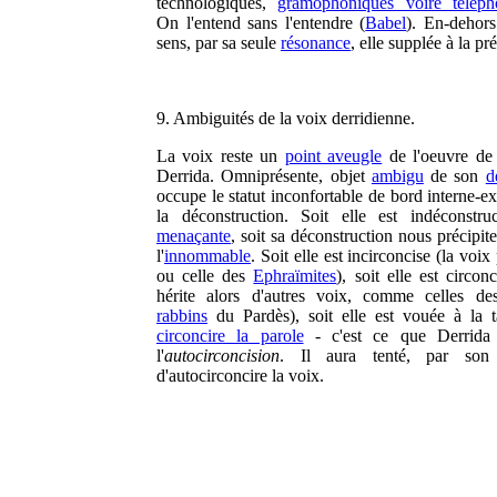
technologiques,
gramophoniques voire téléph
On l'entend sans l'entendre (
Babel
). En-dehors
sens, par sa seule
résonance
, elle supplée à la pr
9. Ambiguités de la voix derridienne.
La voix reste un
point aveugle
de l'oeuvre de
Derrida. Omniprésente, objet
ambigu
de son
d
occupe le statut inconfortable de bord interne-e
la déconstruction. Soit elle est indéconstruc
menaçante
, soit sa déconstruction nous précipite
l'
innommable
. Soit elle est incirconcise (la voix
ou celle des
Ephraïmites
), soit elle est circonc
hérite alors d'autres voix, comme celles d
rabbins
du Pardès), soit elle est vouée à la 
circoncire la parole
- c'est ce que Derrid
l'
autocirconcision
. Il aura tenté, par son
d'autocirconcire la voix.