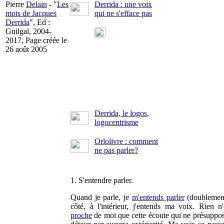
Pierre
Delain
- "
Les
Derrida : une voix
mots de Jacques
qui ne s'efface pas
Derrida
", Ed :
Guilgal, 2004-
2017, Page créée le
26 août 2005
Derrida, le logos,
logocentrisme
Orlolivre : comment
ne pas parler?
1. S'entendre parler.
Quand je parle, je
m'entends parler
(doublemen
côté, à l'intérieur, j'entends ma voix. Rien n'
proche
de moi que cette écoute qui ne présuppo