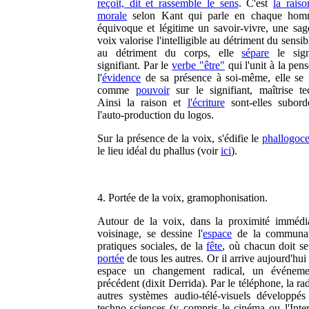
reçoit, dit et rassemble le sens
. C'est
la raiso
morale
selon Kant qui parle en chaque hom
équivoque et légitime un savoir-vivre, une sag
voix valorise l'intelligible au détriment du sensibl
au détriment du corps, elle
sépare
le sign
signifiant. Par le
verbe "être"
qui l'unit à la pen
l'
évidence
de sa présence à soi-même, elle se 
comme
pouvoir
sur le signifiant, maîtrise te
Ainsi la raison et
l'écriture
sont-elles subor
l'auto-production du logos.
Sur la présence de la voix, s'édifie le
phallogoce
le lieu idéal du phallus (voir
ici
).
4. Portée de la voix, gramophonisation.
Autour de la voix, dans la proximité immédi
voisinage, se dessine l'
espace
de la communau
pratiques sociales, de la
fête
, où chacun doit se
portée
de tous les autres. Or il arrive aujourd'hui
espace un changement radical, un événeme
précédent (dixit Derrida). Par le téléphone, la rad
autres systèmes audio-télé-visuels développés
techno-sciences (y compris le cinéma ou l'Inter