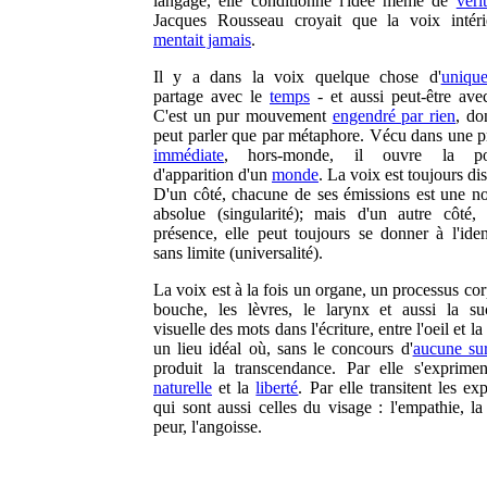
langage, elle conditionne l'idée même de
véri
Jacques Rousseau croyait que la voix intér
mentait jamais
.
Il y a dans la voix quelque chose d'
uniqu
partage avec le
temps
- et aussi peut-être av
C'est un pur mouvement
engendré par rien
, do
peut parler que par métaphore. Vécu dans une p
immédiate
, hors-monde, il ouvre la poss
d'apparition d'un
monde
. La voix est toujours di
D'un côté, chacune de ses émissions est une n
absolue (singularité); mais d'un autre côté,
présence, elle peut toujours se donner à l'iden
sans limite (universalité).
La voix est à la fois un organe, un processus cor
bouche, les lèvres, le larynx et aussi la su
visuelle des mots dans l'écriture, entre l'oeil et la
un lieu idéal où, sans le concours d'
aucune su
produit la transcendance. Par elle s'exprim
naturelle
et la
liberté
. Par elle transitent les ex
qui sont aussi celles du visage : l'empathie, la 
peur, l'angoisse.