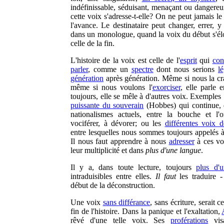
indéfinissable, séduisant, menaçant ou dangereu
cette voix s'adresse-t-elle? On ne peut jamais le
l'avance. Le destinataire peut changer, errer, y
dans un monologue, quand la voix du début s'él
celle de la fin.
L'histoire de la voix est celle de l'
esprit
qui
con
parler
, comme un
spectre
dont nous serions
lé
génération
après génération. Même si nous la cr
même si nous voulons l'
exorciser
, elle parle 
toujours, elle se mêle à d'autres voix. Exemples 
puissante du souverain
(Hobbes) qui continue, 
nationalismes actuels, entre la bouche et l'or
vociférer, à dévorer; ou les
différentes voix 
entre lesquelles nous sommes toujours appelés à 
Il nous faut apprendre à nous
adresser
à ces vo
leur multiplicité et dans
plus d'une langue
.
Il y a, dans toute lecture, toujours
plus d'
intraduisibles entre elles.
Il faut
les traduire - 
début de la déconstruction.
Une voix
sans différance
, sans écriture, serait ce
fin de l'histoire. Dans la panique et l'exaltation,
rêvé d'une telle voix. Ses
proférations
visa