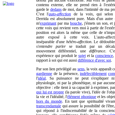
détour par aucune extériorité. Ma voix se passe
contenu externe, elle ne prend rien à l'extérie
garde le
dedans
de moi, dans l'intimité de ma pr
C'est l'
auto-affection
de la voix, qui selon 
Derrida est absolument pure. Mais d'un autre 
m'
exprimant
par ma
bouche
, j'émets un son, et 
cette voix qui revient vers moi à partir de l'exté
position est alors la même que celle de n'impo
autre exposé à cette voix. L'auto-affect
inséparable d'une
hétéro-affection
. Le dédoubl
s'entendre parler
se traduit par un décal
mouvement différentiel, une
différance
. C'e
expérience qui produit le
sujet
et la
conscience
,
rapport à soi qui est aussi
différence d'avec soi
.
Par son lien privilégié au
sens
, la voix apparaît
gardienne
de la présence,
indéfectiblement
com
l'
idéal
. Sa puissance ne peut s'expliquer ni
physiologie, ni par la phonétique, ni par aucune
objective : elle tient à sa capacité à exprimer, p
qui lui est propre
(la parole vive), l'idée de l'obj
la vie et l'idéalité, l'
élément phonique
et les obje
hors du monde
. En tant que spiritualité viva
transcendantale
qui assure la possibilité de l'être
qui répond à l'indiscernabilité de la conscien