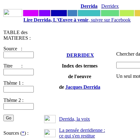
Derrida
Derridex
Lire Derrida, L'Œuvre à venir
, suivre sur Facebook
TABLE des
MATIERES :
Source :
Chercher da
DERRIDEX
Titre :
Index des termes
Un seul mot
de l'oeuvre
Thème 1 :
de
Jacques Derrida
Thème 2 :
Derrida, la voix
La pensée derridienne :
Sources (
*
) :
ce qui s'en restitue