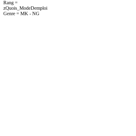
Rang =
zQuois_ModeDemploi
Genre = MK - NG