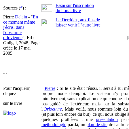
Essai sur l'inscription
Sources (
*
) :
du hors - livre
Pierre
Delain
- "
En
Le Derridex, aux fins de
ce moment même
laisser venir l'"autre livre"
j'écris, dans
l'obscurité
[
orlovienne
", Ed :
Guilgal, 2048, Page
créée le 17 mai
2005
- -
Pour l'acquérir,
-
Pierre
: Si le site était réussi, il serait à lui
cliquez
propre mode d'emploi. Le visiteur s'y prom
intuitivement, sans explication de quiconque. Il n
sur le livre
pas guidé de l'extérieur, mais par la subst
l'
Orloeuvre
. Mais voilà, nous sommes loin du
(et plus loin encore du but), ce qui nous oblige à
quelques prothèses : une
présentation
par-
méthodologie
par-là, un
plan de site
de l'autre c