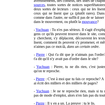
avertissements, des conseils, des listes de chapit
sources
, toutes sortes de notices superfétatoires
deux sortes de lecteurs : ceux qui ne les lisent
ceux qui ne lisent que ça (plutôt rares). Dan
comme dans l'autre, ne suffit-il pas de se laisser
dans le mouvement, ou plutôt la
mouvance
?
-
Yuchuan
: Tu n'es pas sérieux. Il s'agit d'expl
gens ce qu'ils peuvent trouver dans le site, com
y cherchent, s'y déplacent, découvrent les texte
lisent, comment ils peuvent s'y promener, et mê
n'aimes pas ce mot-là,
dans un certain ordre
.
-
Pierre
: Qui t'a dit que je n'aimais pas l'ordre
t'a dit qu'il n'y avait pas d'ordre dans le site?
-
Yuchuan
: Pierre, tu ne dis rien, c'est just
qu'on te reproche.
-
Pierre
: C'est à moi que tu fais ce reproche? A
ai écrit des milliers et des milliers de pages?
-
Yuchuan
: Je ne te reproche rien, mais si tu
pas de mode d'emploi, alors n'en fais pas du tout
-
Pierre
: Il y en a un. La preuve : tu le lis.