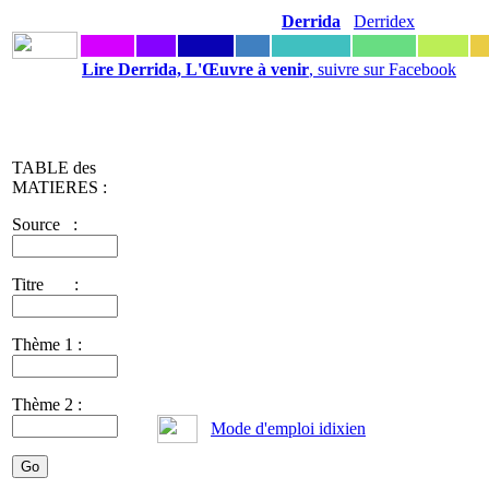
Derrida
Derridex
Lire Derrida, L'Œuvre à venir
, suivre sur Facebook
TABLE des
MATIERES :
Source :
Titre :
Thème 1 :
Thème 2 :
Mode d'emploi idixien