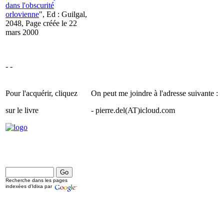
dans l'obscurité
orlovienne
", Ed : Guilgal,
2048, Page créée le 22
mars 2000
- -
Pour l'acquérir, cliquez
On peut me joindre à l'adresse suivante :
sur le livre
- pierre.del(AT)icloud.com
Recherche dans les pages
indexées d'Idixa par