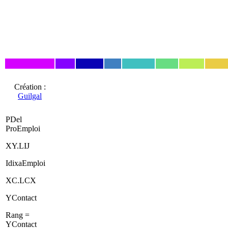
Création :
Guilgal
PDel
ProEmploi
XY.LIJ
IdixaEmploi
XC.LCX
YContact
Rang =
YContact