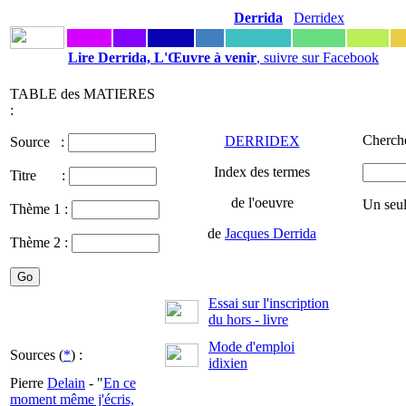
Derrida
Derridex
Lire Derrida, L'Œuvre à venir
, suivre sur Facebook
TABLE des MATIERES
:
Cherche
DERRIDEX
Source :
Index des termes
Titre :
de l'oeuvre
Un seul
Thème 1 :
de
Jacques Derrida
Thème 2 :
Essai sur l'inscription
du hors - livre
Mode d'emploi
Sources (
*
) :
idixien
Pierre
Delain
- "
En ce
moment même j'écris,