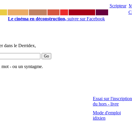
Scripteur
M
C
Le cinéma en déconstruction,
suivre sur Facebook
r dans le Derridex,
 mot - ou un syntagme.
Essai sur l'inscription
du hors - livre
Mode d'emploi
idixien