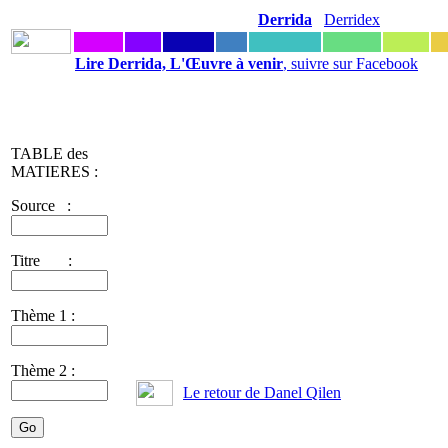
Derrida
Derridex
Lire Derrida, L'Œuvre à venir
, suivre sur Facebook
TABLE des
MATIERES :
Source :
Titre :
Thème 1 :
Thème 2 :
Le retour de Danel Qilen