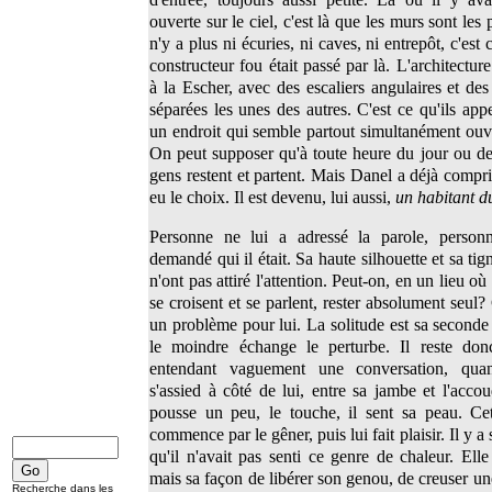
ouverte sur le ciel, c'est là que les murs sont les p
n'y a plus ni écuries, ni caves, ni entrepôt, c'es
constructeur fou était passé par là. L'architecture
à la Escher, avec des escaliers angulaires et de
séparées les unes des autres. C'est ce qu'ils app
un endroit qui semble partout simultanément ouve
On peut supposer qu'à toute heure du jour ou de 
gens restent et partent. Mais Danel a déjà compris
eu le choix. Il est devenu, lui aussi,
un habitant du
Personne ne lui a adressé la parole, person
demandé qui il était. Sa haute silhouette et sa ti
n'ont pas attiré l'attention. Peut-on, en un lieu où
se croisent et se parlent, rester absolument seul?
un problème pour lui. La solitude est sa seconde
le moindre échange le perturbe. Il reste don
entendant vaguement une conversation, qu
s'assied à côté de lui, entre sa jambe et l'accou
pousse un peu, le touche, il sent sa peau. Ce
commence par le gêner, puis lui fait plaisir. Il y a
qu'il n'avait pas senti ce genre de chaleur. Elle
mais sa façon de libérer son genou, de creuser un
Recherche dans les