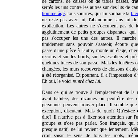
de cartons, de caisses ou de tables basses, d'a
serrés les uns contre les autres sur des lits de c
homme âgé
, tous sourires, qui lui souhaite la
bie
ne reste pas avec lui, l'abandonne sans lui do
explication. Les autres ne s'occupent pas de l
agglutinement de petits groupes disparates, qui
pas s'occuper les uns des autres. Il marche,
timidement sans pouvoir s'asseoir, écoute que
passe d'une pièce à l'autre, monte un étage, cher
recoins et sur les bords, sur les escaliers et prè
quelques traces de son passé. Mais les fenêtres o
changées, les murs recouverts de cloisons d'aujou
a été réorganisé. Et pourtant, il a l'impression d
Eh oui, le voici
rentré chez lui
.
Dans ce qui se trouve à l'emplacement de la m
avait habitée, des dizaines ou peut-être des 
personnes peuvent trouver place. Il semble que 
exception, discutent. Mais de quoi? Qu'est-ce
dire? Il n'arrive pas à fixer son attention sur l'
groupe et n'ose pas parler. Son français, qui f
presque natif, ne lui revient que lentement. M
croit saisir le sens de tous les mots, mê