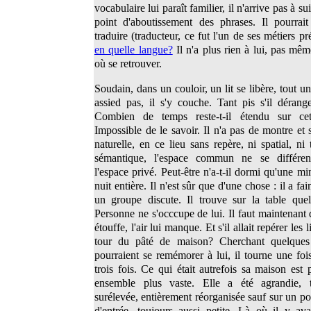
vocabulaire lui paraît familier, il n'arrive pas à su
point d'aboutissement des phrases. Il pourrai
traduire (traducteur, ce fut l'un de ses métiers pr
en quelle langue?
Il n'a plus rien à lui, pas mê
où se retrouver.
Soudain, dans un couloir, un lit se libère, tout un l
assied pas, il s'y couche. Tant pis s'il dérange
Combien de temps reste-t-il étendu sur ce
Impossible de le savoir. Il n'a pas de montre et 
naturelle, en ce lieu sans repère, ni spatial, ni
sémantique, l'espace commun ne se différe
l'espace privé. Peut-être n'a-t-il dormi qu'une m
nuit entière. Il n'est sûr que d'une chose : il a fai
un groupe discute. Il trouve sur la table quel
Personne ne s'occcupe de lui. Il faut maintenant qu
étouffe, l'air lui manque. Et s'il allait repérer les l
tour du pâté de maison? Cherchant quelques 
pourraient se remémorer à lui, il tourne une fois
trois fois. Ce qui était autrefois sa maison est 
ensemble plus vaste. Elle a été agrandie, t
surélevée, entièrement réorganisée sauf sur un poi
d'entrée, toujours aussi petite. Là où il y av