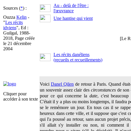
Au - delà de l'être :
Sources (
*
) :
l'œuvrance
Ouzza
Kelin
-
Une hantise qui vient
"
Les récits
idviens
", Ed :
Guilgal, 1988-
2018, Page créée
[Le R
le 21 décembre
2004
Les récits danéliens
(recueils et recueillements)
Voici
Danel Qilen
de retour à Paris. Quand était-i
un souvenir assez clair des
circonstances
de son 
Cliquer pour
pour ce qui concerne la
date
, c'est beaucoup 
accéder à son texte
C'était il y a plus ou moins longtemps, il faudra pe
se le remémore un jour. En tous cas il se rappel
heureux dans cette ville, et il suppose que c'est ce
qui l'a poussé au retour, sans aucun projet précis
s'il allait s'y installer ou non, ni comment il 
prendre pour y vivre (s'il le décidait). Il n'av