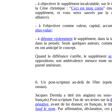
- à objectiver le supplément incalculable, sur l
la Cène christique : "
Ceci est mon corps
" (m
supplément, et vous serez sauvés par la n
alliance).
- à l'objectiver comme valeur, capital, accum
plus-value
;
- à
détruire violemment
le supplément, dans la l
dans la pensée. Seuls quelques auteurs, com
en ont anticipé le concept.
Quand la différance s'arrête, le supplément
se
oppositions; son ambivalence menace toute stab
pureté intérieure.
6. Un post-scriptum au-delà de l'être (epek
ousias).
Jacques Derrida a titré (en anglais) ou sous-t
français)
Post-scriptum
l'un de ses textes sur la
t
négative
, avant de lui donner, en français, le titr
Sauf le nom
. Par affirmation, déclaration, ces