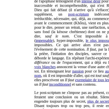
de l'apophase témoignent d'un
intense désir
pour
inaccessible et incompréhensible, qui n'est 
Dieu qui fait défaut (il n'arrive qu'à s'effacer
supplément, un
post-scriptum
indéconstru
irréductible, nécessaire, qui, déjà, au commenc
avant le commencement (Khôra), vient en plu
pour le dire, penser un retrait, une raréfaction, 
sans fond (la kénose chrétienne) dont on ne p
dire,
sauf le nom
. C'est impossible à
(
impensable
), hyper-impossible,
le plus imposs
impossibles. Ce qui arrive alors n'est pas
l'événement de cette nomination.
Il faut
, par la
la prière, l'initiation des disciples, sauver ce
déborde le langage. En répétant l'archi-expérien
différance
ou de l'espacement, qui a déjà eu l
voix blanches
annoncent la venue d'une autre c
soi. En témoignant leur
passion
pour ce lieu
au
nom
, où il est impossible d'aller, qui est
tout sau
elles prescrivent un
Il faut
exemplaire de tous le
un
Il faut
inconditionnel
et sans contenu.
Le post-scriptum ne s'impose pas au présent, 
feraient une conclusion ou un résultat. Silenc
engendre toujours plus de secret,
plus de secre
Disant toujours trop ou trop peu, il reste en 