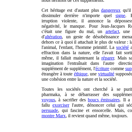
nous héritons de ces suppléments.
Cet héritage est d'autant plus
dangereux
qu'il
dissimuler derrière n'importe quel
signe
. 
irruption violente, il annonce la déposses
négativité, le manque. Pour Jean-Jacques R
c'était une figure du mal, un
artefact
, une
d'
altération
, un geste de désobéissance mena
dehors ce à quoi il attachait le plus de valeur : 
l'animal, l'enfant, l'homme primitif. La
société
a
effraction dans la nature, elle l'avait fait sorti
même, il fallait maintenant la
réparer
. Mais s
imagination l'entraînait dans l'autre direct
supplément de supplément, l'
écriture
comme
sup
étrangère à toute
éthique
, une
virtualité
supposée
une cohésion entre la nature et la société.
Toutes les sociétés ont cherché à se purif
pharmaka, à se débarrasser des supplémen
voyous
, à sacrifier des
boucs émissaires
. Il a
fallu
exorciser
l'autre, dénoncer celui qui séd
persuade
, qui fascine et ensorcelle. Mais,
montre Marx
, il revient quand même, toujours.