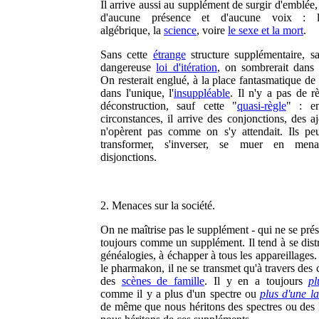
Il arrive aussi au supplément de surgir d'emblée
d'aucune présence et d'aucune voix : l'é
algébrique, la
science
, voire
le sexe et la mort
.
Sans cette
étrange
structure supplémentaire, sa
dangereuse
loi d'itération
, on sombrerait dans l
On resterait englué, à la place fantasmatique de
dans l'unique, l'
insuppléable
. Il n'y a pas de r
déconstruction, sauf cette "
quasi-règle
" : en
circonstances, il arrive des conjonctions, des a
n'opèrent pas comme on s'y attendait. Ils pe
transformer, s'inverser, se muer en men
disjonctions.
2. Menaces sur la société.
On ne maîtrise pas le supplément - qui ne se pré
toujours comme un supplément. Il tend à se distr
généalogies, à échapper à tous les appareillage
le pharmakon, il ne se transmet qu'à travers des 
des
scènes de famille
. Il y en a toujours
pl
comme il y a plus d'un spectre ou
plus d'une l
de même que nous héritons des spectres ou des 