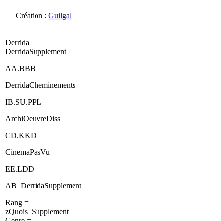
Création :
Guilgal
Derrida
DerridaSupplement
AA.BBB
DerridaCheminements
IB.SU.PPL
ArchiOeuvreDiss
CD.KKD
CinemaPasVu
EE.LDD
AB_DerridaSupplement
Rang =
zQuois_Supplement
Genre = -