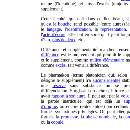
même (l'identique), et aussi l'excès (toujours
supplément).
Cette faculté, qui nait dans ce lieu béant,
s
qu'est
la bouche
, rend possible (entre autres) l
le
langage
, l'
identification
, la
représentation
, 
l'
acte d'écrire
. Elle fait en sorte qu'il y ait touj
d'Un,
plus de deux
, etc...
Différance et supplémentarité marchent ense
différance
est le mouvement qui produit le sup
et le supplément, comme
milieu élémentaire
ma
comme
excès
, fait venir la différance.
Le pharmakon (terme platonicien qui, selon 
désigne le supplément) n'a
aucune identité
stabl
une
réserve
sans substance où se prod
différenciation. Surgissant du dehors, il force le
avoir
rapport à son autre
. Il peut agir par la
voix
la parole inarticulée, qui est déjà un
su
d'origine
, ou encore (entre autres) par certains
formes syntaxiques privilégiés. On peut citer, p
formes, la
promesse
, la
phrase nominale
, la
con
ou la
copule
.