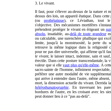
3. Le vivant.
Il faut, pour s'élever au-dessus de la nature et
dessus des lois, un appareil étatique. Dans cette
(ou
prothétatique
), ce Léviathan, tout le
s'objective. Des mécanismes mortifères s'instaur
prétendent protéger le vivant en érigeant un
su
absolu
, insatiable, au-
delà de toute grandeur
me
ou calculable, une surenchère phallique qui excè
limite, jusqu'à la monstruosité, la perte du 
retrouve la même logique dans la religiosité c
pour ne pas dire universelle, qui affirme qu'il fa
le vivant
, le laisser intact, indemne, sain et sauf
érectile. Dans cette posture transcendantale, la v
valeur que si elle
vaut plus qu'elle-même
. A cett
sacro-sainte de l'homme, infiniment respectable,
préférer une autre modalité de vie supplémentair
qui arrive à entendre dans l'autre, même absent,
mort, la dimension actuelle du vivant. Derrida 
hétérothanatographie
. En traversant les pare
bordures de l'autre, en les croisant avec les si
peut donner lieu à ce "pas au-delà".