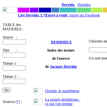
Derrida
Derridex
Lire Derrida, L'Œuvre à venir
, suivre sur Facebook
TABLE des
MATIERES :
Source :
Chercher da
DERRIDEX
Titre :
Index des termes
Un seul mot
de l'oeuvre
Thème 1 :
de
Jacques Derrida
Thème 2 :
Derrida, le supplément
La pensée derridienne :
Sources (
*
) :
ce qui s'en restitue