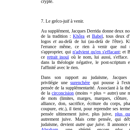
crypté.
7. Le gréco-juif à venir.
Au supplément, Jacques Derrida donne deux no
de la tradition :
Khôra
et
Babel
, tous deux d'
logos
et
au-delà de lui (au-delà de l'être). K
l'errance même, ce rien à venir que nul 
s'approprier, qui
n'advient qu'en s'effaçant
; et 
ce
retrait inouï
où le nom, lui aussi, s'effac
dans la théologie négative, le post-scriptum en
l'affinité avec le rien.
Dans son rapport au judaïsme, Jacques 
privilégie une
surenchére
qui pousse à l'ext
pensée de la supplémentarité. Associant à la th
de la
circoncision
(moins = plus = autre) une m
de mots (limites, marges, marques, clôture,
alliance, don, sacrifice, écriture du corps, ph
coupure, etc.), il tient, pour reprendre ses term
pensée ultimement juive, plus juive,
plus qu
autrement juive. Mais cette pensée, qui dé
judaïsme, devient
autre que juive
. Il annonce
Abraham
, une altérité
encore plus
ma