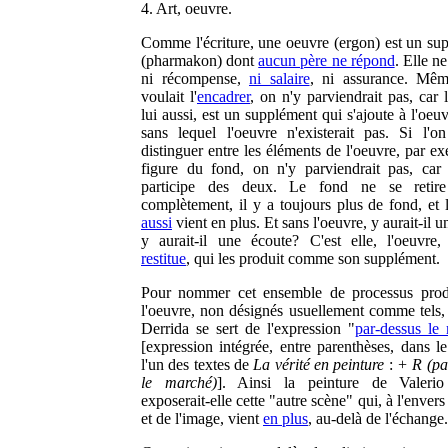
4. Art, oeuvre.
Comme l'écriture, une oeuvre (ergon) est un su
(pharmakon) dont
aucun père ne répond
. Elle n
ni récompense,
ni salaire
, ni assurance. Mêm
voulait l'
encadrer
, on n'y parviendrait pas, car 
lui aussi, est un supplément qui s'ajoute à l'oeu
sans lequel l'oeuvre n'existerait pas. Si l'on
distinguer entre les éléments de l'oeuvre, par e
figure du fond, on n'y parviendrait pas, car 
participe des deux. Le fond ne se retire
complètement, il y a toujours plus de fond, et
aussi
vient en plus. Et sans l'oeuvre, y aurait-il u
y aurait-il une écoute? C'est elle, l'oeuvre,
restitue
, qui les produit comme son supplément.
Pour nommer cet ensemble de processus prod
l'oeuvre, non désignés usuellement comme tels,
Derrida se sert de l'expression "
par-dessus le
[expression intégrée, entre parenthèses, dans le
l'un des textes de
La vérité en peinture
:
+ R (pa
le marché)
]. Ainsi la peinture de Valeri
exposerait-elle cette "autre scène" qui, à l'envers
et de l'image, vient
en plus
, au-delà de l'échange.