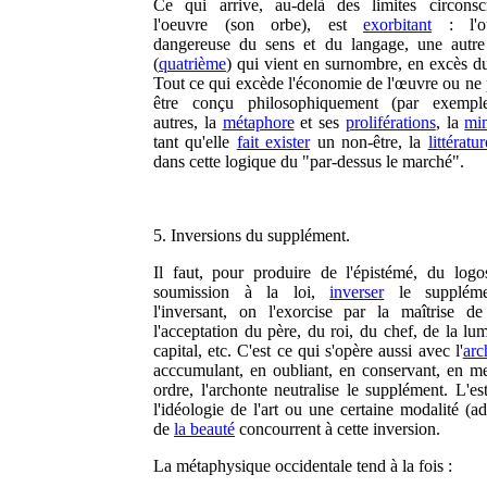
Ce qui arrive, au-delà des limites circonsc
l'oeuvre (son orbe), est
exorbitant
: l'ou
dangereuse du sens et du langage, une autre
(
quatrième
) qui vient en surnombre, en excès du
Tout ce qui excède l'économie de l'œuvre ou ne 
être conçu philosophiquement (par exemple
autres, la
métaphore
et ses
proliférations
, la
mi
tant qu'elle
fait exister
un non-être, la
littératur
dans cette logique du "par-dessus le marché".
5. Inversions du supplément.
Il faut, pour produire de l'épistémé, du logo
soumission à la loi,
inverser
le suppléme
l'inversant, on l'exorcise par la maîtrise d
l'acceptation du père, du roi, du chef, de la lu
capital, etc. C'est ce qui s'opère aussi avec l'
arc
acccumulant, en oubliant, en conservant, en me
ordre, l'archonte neutralise le supplément. L'es
l'idéologie de l'art ou une certaine modalité (a
de
la beauté
concourrent à cette inversion.
La métaphysique occidentale tend à la fois :