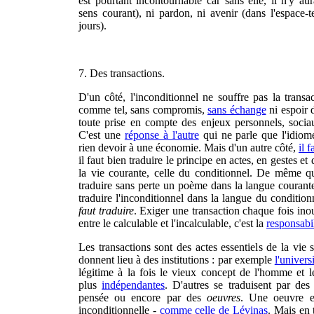
est pourtant incontournable car sans elle, il n'y aur
sens courant), ni pardon, ni avenir (dans l'espace-
jours).
7. Des transactions.
D'un côté, l'inconditionnel ne souffre pas la transac
comme tel, sans compromis,
sans échange
ni espoir 
toute prise en compte des enjeux personnels, socia
C'est une
réponse à l'autre
qui ne parle que l'idiome
rien devoir à une économie. Mais d'un autre côté,
il 
il faut bien traduire le principe en actes, en gestes et
la vie courante, celle du conditionnel. De même q
traduire sans perte un poème dans la langue courant
traduire l'inconditionnel dans la langue du condition
faut traduire
. Exiger une transaction chaque fois inou
entre le calculable et l'incalculable, c'est la
responsabil
Les transactions sont des actes essentiels de la vie 
donnent lieu à des institutions : par exemple
l'univers
légitime à la fois le vieux concept de l'homme et l
plus
indépendantes
. D'autres se traduisent par des
pensée ou encore par des
oeuvres
. Une oeuvre es
inconditionnelle -
comme celle de Lévinas
. Mais en t