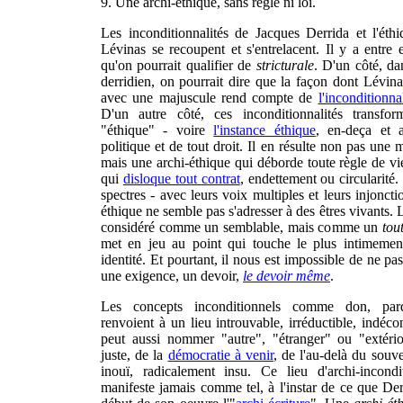
9. Une archi-éthique, sans règle ni loi.
Les inconditionnalités de Jacques Derrida et l'ét
Lévinas se recoupent et s'entrelacent. Il y a entre e
qu'on pourrait qualifier de
stricturale
. D'un côté, da
derridien, on pourrait dire que la façon dont Lévina
avec une majuscule rend compte de
l'inconditionn
D'un autre côté, ces inconditionnalités transfo
"éthique" - voire
l'instance éthique
, en-deça et 
politique et de tout droit. Il en résulte non pas une 
mais une archi-éthique qui déborde toute règle de vie
qui
disloque tout contrat
, endettement ou circularité
spectres - avec leurs voix multiples et leurs injonctio
éthique ne semble pas s'adresser à des êtres vivants. L
considéré comme un semblable, mais comme un
tou
met en jeu au point qui touche le plus intimemen
identité. Et pourtant, il nous est impossible de ne pas
une exigence, un devoir,
le devoir même
.
Les concepts inconditionnels comme don, pardo
renvoient à un lieu introuvable, irréductible, indéco
peut aussi nommer "autre", "étranger" ou "extérior
juste, de la
démocratie à venir
, de l'au-delà du souve
inouï, radicalement insu. Ce lieu d'archi-incondi
manifeste jamais comme tel, à l'instar de ce que D