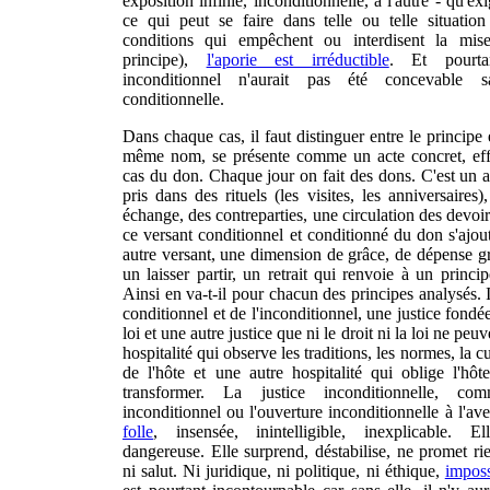
exposition infinie, inconditionnelle, à l'autre - qu'exi
ce qui peut se faire dans telle ou telle situation
conditions qui empêchent ou interdisent la mi
principe),
l'aporie est irréductible
. Et pourta
inconditionnel n'aurait pas été concevable san
conditionnelle.
Dans chaque cas, il faut distinguer entre le principe 
même nom, se présente comme un acte concret, effe
cas du don. Chaque jour on fait des dons. C'est un ac
pris dans des rituels (les visites, les anniversaires
échange, des contreparties, une circulation des devoir
ce versant conditionnel et conditionné du don s'ajou
autre versant, une dimension de grâce, de dépense gra
un laisser partir, un retrait qui renvoie à un princi
Ainsi en va-t-il pour chacun des principes analysés. 
conditionnel et de l'inconditionnel, une justice fondée 
loi et une autre justice que ni le droit ni la loi ne peu
hospitalité qui observe les traditions, les normes, la cu
de l'hôte et une autre hospitalité qui oblige l'hôt
transformer. La justice inconditionnelle, c
inconditionnel ou l'ouverture inconditionnelle à l'av
folle
,
insensée, inintelligible
, inexplicable. El
dangereuse. Elle surprend, déstabilise, ne promet rie
ni salut. Ni juridique, ni politique, ni éthique,
imposs