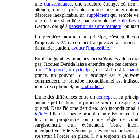
une
transcendance
, une structure étrange, où rien
attendu, qui se présente comme une interruption
désordre inexplicable, un
supplément
qui semble ven
une écriture singulière, par exemple
celle de Lévi
Derrida, obligé à
penser d'une autre manière
l'obligat
La première mesure d'un principe, c'est qu'il c
l'impossible. Mais comment acquiescer à l'impossib
demander pardon,
avouer l'impossible
.
En distinguant les principes
inconditionnels
de ceux q
pas, Jacques Derrida laisse entendre que ces derniers 
à
un "Je peux", un principat
, c'est-à-dire à la
parol
prince, un pouvoir. Si
le principe est le pouvoir
commencer), le principe inconditionnel est indisso
inouï, exceptionnel, un
saut radical
.
L'une des différences entre un
concept
et un principe
aucune justification, un principe
doit
être respecté,
que tel. Dans l'idiome derridien, son inconditionnalit
infinie
. Elle n'est pas le produit d'un raisonnement, 
loi, d'un programme ou d'une règle de condu
surgissement, d'un événement. Toute incondi
intempestive. Elle s'émancipe des enjeux présents et 
soustrait
à l'ordre en place. Il y a toujours en elle