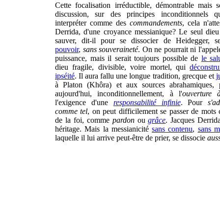
Cette focalisation irréductible, démontrable mais s
discussion, sur des principes inconditionnels q
interpréter comme des
commandements
, cela n'atte
Derrida, d'une croyance messianique? Le seul dieu
sauver, dit-il pour se dissocier de Heidegger, s
pouvoir
,
sans souveraineté
. On ne pourrait ni l'appel
puissance, mais il serait toujours possible de
le sal
dieu fragile, divisible, voire mortel, qui
déconstru
ipséité
. Il aura fallu une longue tradition, grecque et
j
à Platon (Khôra) et aux sources abrahamiques, 
aujourd'hui, inconditionnellement, à l'
ouverture à
l'exigence d'une
responsabilité infinie
. Pour
s'a
comme tel
, on peut difficilement se passer de mots
de la foi, comme
pardon
ou
grâce
. Jacques Derrid
héritage. Mais la messianicité
sans contenu
,
sans m
laquelle il lui arrive peut-être de prier, se dissocie
auss