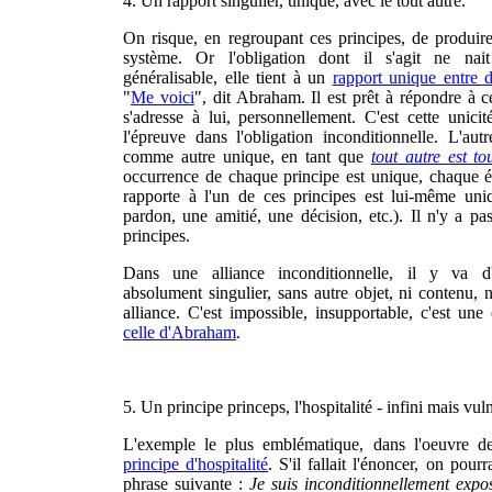
4. Un rapport singulier, unique, avec le tout autre.
On risque, en regroupant ces principes, de produir
système. Or l'obligation dont il s'agit ne nai
généralisable, elle tient à un
rapport unique entre d
"
Me voici
", dit Abraham. Il est prêt à répondre à ce
s'adresse à lui, personnellement. C'est cette unici
l'épreuve dans l'obligation inconditionnelle. L'au
comme autre unique, en tant que
tout autre est to
occurrence de chaque principe est unique, chaque 
rapporte à l'un de ces principes est lui-même un
pardon, une amitié, une décision, etc.). Il n'y a p
principes.
Dans une alliance inconditionnelle, il y va 
absolument singulier, sans autre objet, ni contenu, n
alliance. C'est impossible, insupportable, c'est u
celle d'Abraham
.
5. Un principe princeps, l'hospitalité - infini mais vul
L'exemple le plus emblématique, dans l'oeuvre der
principe d'hospitalité
. S'il fallait l'énoncer, on pourr
phrase suivante :
Je suis inconditionnellement expo