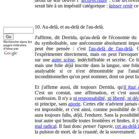
début de son oeuvre l'"
archi-écriture
". Une
archi-ét
serait liée à un impératif catégorique :
laisser venir
ce 
10. Au-delà, et au-delà de l'au-delà.
J'affirme, dit Derrida, qu'au-delà de l'économie du 
Recherche dans les
du symbolisable, une anéconomie absolument imposs
pages indexées
peut être pensée : c'est
l'au-delà de l'au-delà
. 
d'Idixa par
l'expérimenter directement, mais on peut l'invoquer
sur une
autre scène
, indéchiffrable et secrète. Ce l
mais une folie
déjà
inscrite dans la langue, une fol
analysable si ce n'est démontrable par l'ana
inconditionnelles qu'on peut nommer, dont on peut fair
Et j'affirme aussi, dit toujours Derrida, qu'
il faut
C'est un constat, une affirmation, et c'est aus
confession. Il n'y a
ni responsabilité, ni liberté, ni dé
ni principe, sans
aporie
. Certes elle n'advient jamais
est impossible, et c'est ainsi, comme possibilité de l
aura toujours fallu,
déjà
, l'endurer. Sans la possibilit
tout autre qui brouille toutes frontières et limites, il 
mal radical
. Il faut donc
penser l'aporie
,
cet au-delà 
la pulsion de mort, de la cruauté, de la souveraineté.