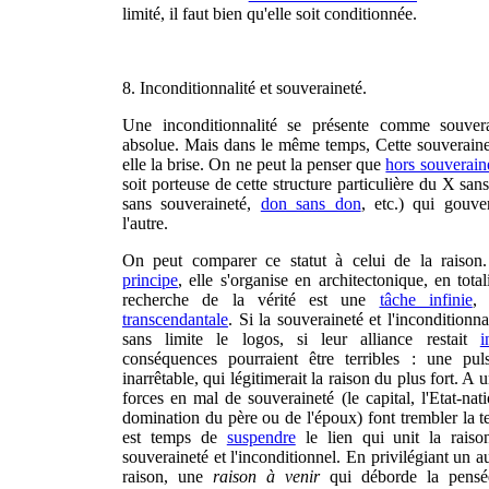
limité, il faut bien qu'elle soit conditionnée.
8. Inconditionnalité et souveraineté.
Une inconditionnalité se présente comme souve
absolue. Mais dans le même temps, Cette souveraineté
elle la brise. On ne peut la penser que
hors souverain
soit porteuse de cette structure particulière du X sa
sans souveraineté,
don sans don
, etc.) qui gouve
l'autre.
On peut comparer ce statut à celui de la raison
principe
, elle s'organise en architectonique, en tota
recherche de la vérité est une
tâche infinie
, 
transcendantale
. Si la souveraineté et l'inconditionn
sans limite le logos, si leur alliance restait
i
conséquences pourraient être terribles : une pu
inarrêtable, qui légitimerait la raison du plus fort. A
forces en mal de souveraineté (le capital, l'Etat-nati
domination du père ou de l'époux) font trembler la te
est temps de
suspendre
le lien qui unit la raiso
souveraineté et l'inconditionnel. En privilégiant un a
raison, une
raison à venir
qui déborde la pensée