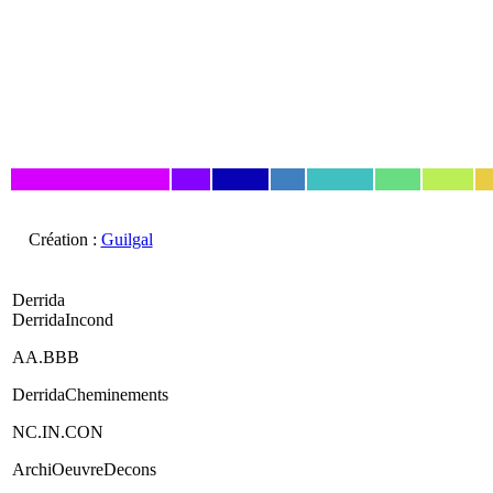
Création :
Guilgal
Derrida
DerridaIncond
AA.BBB
DerridaCheminements
NC.IN.CON
ArchiOeuvreDecons