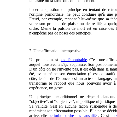
fantasme ou la fable du commencement.
Poser la question du principe en tentant de retrou
l'origine primordiale, ne peut conduire qu'à une 
Freud, par exemple, reconnaît lui-même que sa théo
voire son principe de plaisir ou de réalité, a que
ordre. Même la pulsion de mort est en crise dès l'
n'empêche pas de poser des principes.
2. Une affirmation intempestive.
Un principe n'est
pas démontrable
. C'est une affir
auquel nous avons
déjà
acquiescé. Son positionnemen
D'un côté on ne l'invente pas, il est déjà dans la langu
été, avant même son énonciation (il est constatif)
côté, le fait de l'énoncer est un acte de langage, u
transforme le rapport que nous pouvons avoir 
expérience, un geste.
Un principe inconditionnel ne dépend d'aucune
"objective", ni "subjective", ni politique ni juridique -
Sa validité n'est en aucune façon suspendue à de
rendraient son effectuation possible. Elle ne se déci
arrive, elle
perturbe l'ordre des causalités
. C'est
un 