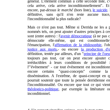
général. L'élément commun à cette seconde liste, c
cela arrive, cela arrive inconditionnellement". Et
encore, par-
dessus le marché
(hors liste),
le suicide
.
définitive, sans qu'il n'en reste aucune trace,
l'inconditionnalité la plus radicale?
Mais ce n'est pas tout. Même si Derrida ne les a p
nommés tels, on peut ajouter d'autres principes à ce
sont (entre autres) : l'
avenir démocratique
(à ne pas c
démocratie elle-même, qui est conditionnell
l'émancipation, l'
affirmation de la philosophie
, l'o
justice aux morts
,- ou encore
la production d'
définition, tentée par ailleurs, d'un "
principe de l'oe
toujours pas tout, car on peut encore ajouter c
irréductibles à leurs conditions de possibilité :
l'"événement" - car tout événement est incondition
encore certains "quasi-concepts" comme la 
dissémination. A l'extrême, de quasi-concept en q
pourrait soutenir que toute la pensée derridienne e
l'inconditionnalité. Ou encore que tout ce qui vie
théologico-politique
, par exemple la littérature o
inconditionnel.