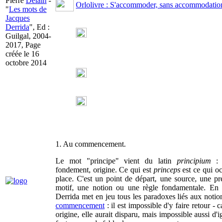
Pierre
Delain
-
Orlolivre : S'accommoder, sans accommodatio
"
Les mots de
Jacques
Derrida
", Ed :
Guilgal, 2004-
2017, Page
créée le 16
octobre 2014
1. Au commencement.
Le mot "principe" vient du latin
principium
: 
fondement, origine. Ce qui est
princeps
est ce qui o
place. C'est un point de départ, une source, une p
motif, une notion ou une règle fondamentale. En u
Derrida met en jeu tous les paradoxes liés aux notio
commencement
: il est impossible d'y faire retour - c
origine, elle aurait disparu, mais impossible aussi d'ig