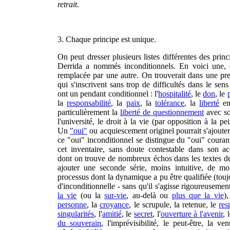
retrait
.
3. Chaque principe est unique.
On peut dresser plusieurs listes différentes des prin
Derrida a nommés inconditionnels. En voici une, q
remplacée par une autre. On trouverait dans une pr
qui s'inscrivent sans trop de difficultés dans le sen
ont un pendant conditionnel : l'
hospitalité
, le
don
, le
la
responsabilité
, la
paix
, la
tolérance
, la
liberté
en
particulièrement la
liberté de questionnement
avec son
l'université, le droit à la vie (par opposition à la pe
Un
"oui"
ou acquiescement originel pourrait s'ajouter à
ce "oui" inconditionnel se distingue du "oui" couran
cet inventaire, sans doute contestable dans son a
dont on trouve de nombreux échos dans les textes de
ajouter une seconde série, moins intuitive, de 
processus dont la dynamique a pu être qualifiée (touj
d'inconditionnelle - sans qu'il s'agisse rigoureusemen
la vie
(ou la
sur-vie
, au-delà ou
plus que la vie
)
personne
, la
croyance
, le scrupule, la retenue, le
res
singularités
, l'
amitié
, le
secret
, l'
ouverture à l'avenir
, 
du souverain
, l'imprévisibilité, le peut-être, la ve