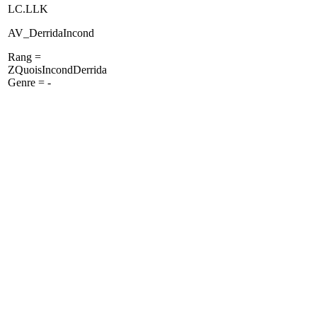
LC.LLK
AV_DerridaIncond
Rang =
ZQuoisIncondDerrida
Genre = -