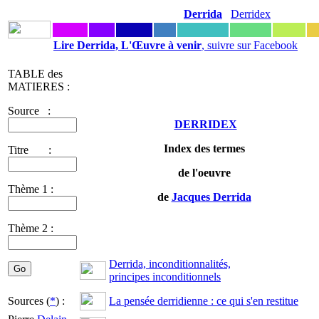
Derrida
Derridex
Lire Derrida, L'Œuvre à venir
, suivre sur Facebook
TABLE des
MATIERES :
Source :
DERRIDEX
Index des termes
Titre :
de l'oeuvre
Thème 1 :
de
Jacques Derrida
Thème 2 :
Derrida, inconditionnalités,
principes inconditionnels
Sources (
*
) :
La pensée derridienne : ce qui s'en restitue