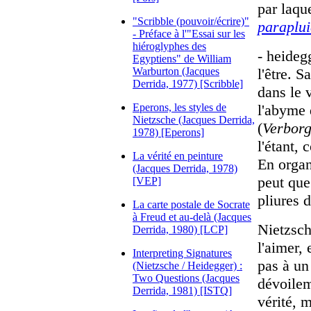
par laqu
"Scribble (pouvoir/écrire)"
paraplui
- Préface à l'"Essai sur les
hiéroglyphes des
- heideg
Egyptiens" de William
Warburton (Jacques
l'être. S
Derrida, 1977) [Scribble]
dans le 
Eperons, les styles de
l'abyme 
Nietzsche (Jacques Derrida,
(
Verborg
1978) [Eperons]
l'étant,
La vérité en peinture
En organ
(Jacques Derrida, 1978)
peut que
[VEP]
pliures d
La carte postale de Socrate
à Freud et au-delà (Jacques
Nietzsch
Derrida, 1980) [LCP]
l'aimer, 
Interpreting Signatures
pas à un
(Nietzsche / Heidegger) :
Two Questions (Jacques
dévoilem
Derrida, 1981) [ISTQ]
vérité, 