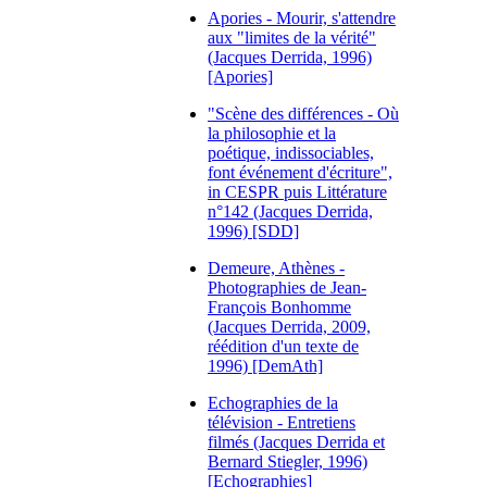
Apories - Mourir, s'attendre
aux "limites de la vérité"
(Jacques Derrida, 1996)
[Apories]
"Scène des différences - Où
la philosophie et la
poétique, indissociables,
font événement d'écriture",
in CESPR puis Littérature
n°142 (Jacques Derrida,
1996) [SDD]
Demeure, Athènes -
Photographies de Jean-
François Bonhomme
(Jacques Derrida, 2009,
réédition d'un texte de
1996) [DemAth]
Echographies de la
télévision - Entretiens
filmés (Jacques Derrida et
Bernard Stiegler, 1996)
[Echographies]