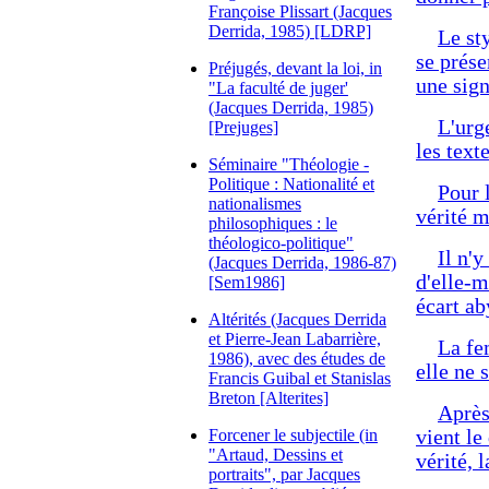
Françoise Plissart (Jacques
Derrida, 1985) [LDRP]
Le sty
se prése
Préjugés, devant la loi, in
une sig
"La faculté de juger'
(Jacques Derrida, 1985)
L'urg
[Prejuges]
les text
Séminaire "Théologie -
Politique : Nationalité et
Pour l
nationalismes
vérité m
philosophiques : le
théologico-politique"
Il n'y
(Jacques Derrida, 1986-87)
d'elle-m
[Sem1986]
écart ab
Altérités (Jacques Derrida
et Pierre-Jean Labarrière,
La fe
1986), avec des études de
elle ne 
Francis Guibal et Stanislas
Breton [Alterites]
Après
Forcener le subjectile (in
vient le
"Artaud, Dessins et
vérité, 
portraits", par Jacques