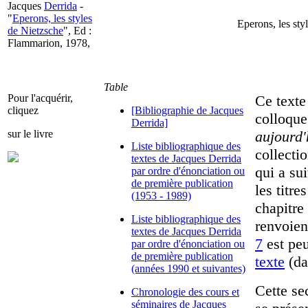
Jacques
Derrida
-
"
Eperons, les styles
Eperons, les sty
de Nietzsche
", Ed :
Flammarion, 1978,
Table
Pour l'acquérir,
Ce texte
cliquez
[Bibliographie de Jacques
colloque
Derrida]
sur le livre
aujourd'
Liste bibliographique des
collecti
textes de Jacques Derrida
qui a sui
par ordre d'énonciation ou
de première publication
les titre
(1953 - 1989)
chapitre
Liste bibliographique des
renvoien
textes de Jacques Derrida
7
est peu
par ordre d'énonciation ou
de première publication
texte
(da
(années 1990 et suivantes)
Cette se
Chronologie des cours et
séminaires de Jacques