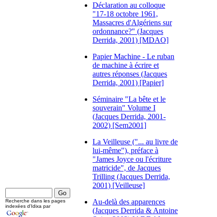
Déclaration au colloque
"17-18 octobre 1961,
Massacres d'Algériens sur
ordonnance?" (Jacques
Derrida, 2001) [MDAO]
Papier Machine - Le ruban
de machine à écrire et
autres réponses (Jacques
Derrida, 2001) [Papier]
Séminaire "La bête et le
souverain" Volume I
(Jacques Derrida, 2001-
2002) [Sem2001]
La Veilleuse ("... au livre de
lui-même"), préface à
"James Joyce ou l'écriture
matricide", de Jacques
Trilling (Jacques Derrida,
2001) [Veilleuse]
Au-delà des apparences
Recherche dans les pages
indexées d'Idixa par
(Jacques Derrida & Antoine