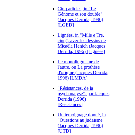
Cinq articles, in "Le
Génome et son double"
(Jacques Derrida, 1996)
[LGED]
Lignées, in "Mille e Tre,
cinq", avec les dessins de
Micaëla Henich (Jacques
Derrida, 1996) [Lignees]
Le monolinguisme de
l'autre, ou La prothèse
d'origine (Jacques Derrida,
1996) [LMDA]
"Résistances, de la
psychanalyse", par Jacques
Derrida (1996)
[Resistances]
Un témoignage donné, in
"Questions au judaïsme"
(Jacques Derrida, 1996)
[UTD]