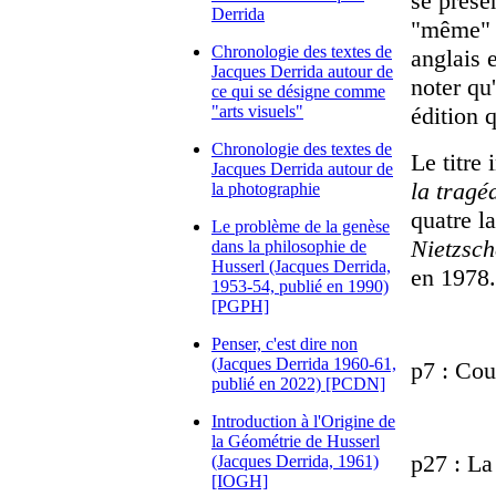
se prése
Derrida
"même" t
Chronologie des textes de
anglais 
Jacques Derrida autour de
noter qu
ce qui se désigne comme
"arts visuels"
édition 
Chronologie des textes de
Le titre
Jacques Derrida autour de
la tragé
la photographie
quatre l
Le problème de la genèse
Nietzsch
dans la philosophie de
Husserl (Jacques Derrida,
en 1978.
1953-54, publié en 1990)
[PGPH]
Penser, c'est dire non
(Jacques Derrida 1960-61,
p7 : Cou
publié en 2022) [PCDN]
Introduction à l'Origine de
la Géométrie de Husserl
p27 : La
(Jacques Derrida, 1961)
[IOGH]