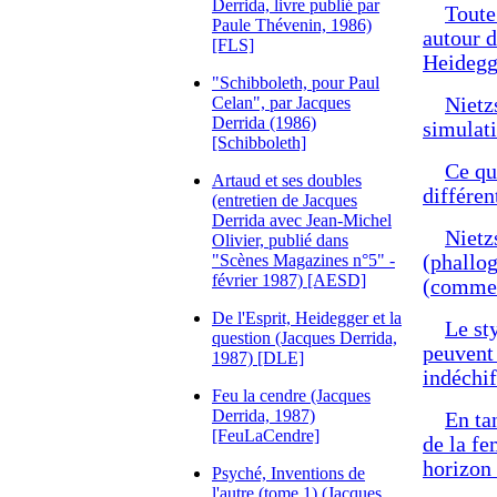
Derrida, livre publié par
Toute
Paule Thévenin, 1986)
autour d
[FLS]
Heidegg
"Schibboleth, pour Paul
Celan", par Jacques
Nietz
Derrida (1986)
simulati
[Schibboleth]
Ce qu
Artaud et ses doubles
différen
(entretien de Jacques
Derrida avec Jean-Michel
Nietz
Olivier, publié dans
"Scènes Magazines n°5" -
(phallog
février 1987) [AESD]
(comme 
De l'Esprit, Heidegger et la
Le st
question (Jacques Derrida,
peuvent 
1987) [DLE]
indéchif
Feu la cendre (Jacques
Derrida, 1987)
En tan
[FeuLaCendre]
de la fe
horizon 
Psyché, Inventions de
l'autre (tome 1) (Jacques