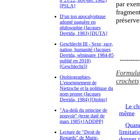
n°21/22, nov-déc 1982)
par exem
[PSLA]
fragment
D'un ton apocalyptique
préserve
adopté naguère en
philosophie (Jacques
Derrida, 1983) [DUTA]
Geschlecht III - Sexe, race,
nation, humanité (Jacques
Derrida, séminaire 1984-85
----------
publié en 2018)
[Geschlecht3]
Formulat
Otobiographies,
crochets
L'enseignement de
Nietzsche et la politique du
nom propre (Jacques
Derrida, 1984) [Otobio]
Le ch
"Au-delà du principe de
même
pouvoir" (texte daté de
mars 1985) [ADDPP]
Quand
limitati
Lecture de "Droit de
Regards" de Marie-
donner 