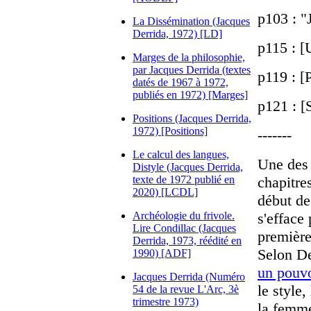
p103 : "
La Dissémination (Jacques
Derrida, 1972) [LD]
p115 : [
Marges de la philosophie,
par Jacques Derrida (textes
p119 : [
datés de 1967 à 1972,
publiés en 1972) [Marges]
p121 : [
Positions (Jacques Derrida,
1972) [Positions]
-------
Le calcul des langues,
Une des p
Distyle (Jacques Derrida,
texte de 1972 publié en
chapitre
2020) [LCDL]
début de
Archéologie du frivole.
s'efface
Lire Condillac (Jacques
première
Derrida, 1973, réédité en
Selon De
1990) [ADF]
un pouvo
Jacques Derrida (Numéro
le style,
54 de la revue L'Arc, 3è
trimestre 1973)
la femme