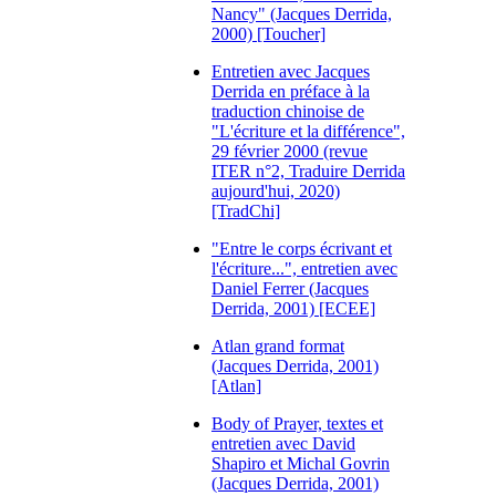
Nancy" (Jacques Derrida,
2000) [Toucher]
Entretien avec Jacques
Derrida en préface à la
traduction chinoise de
"L'écriture et la différence",
29 février 2000 (revue
ITER n°2, Traduire Derrida
aujourd'hui, 2020)
[TradChi]
"Entre le corps écrivant et
l'écriture...", entretien avec
Daniel Ferrer (Jacques
Derrida, 2001) [ECEE]
Atlan grand format
(Jacques Derrida, 2001)
[Atlan]
Body of Prayer, textes et
entretien avec David
Shapiro et Michal Govrin
(Jacques Derrida, 2001)