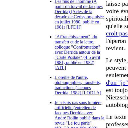
Les fins de l'homme (A
laisse pa
partir du travail de Jacques
voire év
Derrida) (Actes de la
décade de Cerisy organisée
spiritual
en juillet 1980, publié en
qu'elle s
1981) [LFDH]
croit pa
"Affranchissement", du
l'éperon
transfert et de la lettre,
colloque "Confrontation"
revient.
avec Derrida autour de la
"Carte Postale" (4-5 avril
Le style
1981, publié en 1982)
peuvent a
[ATL]
seulemen
L'oreille de l'autre,
d'un "je"
otobiographies, transferts,
traductions (Jacques
est touj
Derrida, 1982) [LODLA]
Nietzsch
Je n'écris pas sans lumière
autobiog
artificielle (entretien de
Jacques Derrida avec
Le texte
André Rollin publié dans la
revue "Le fou parle"
professe