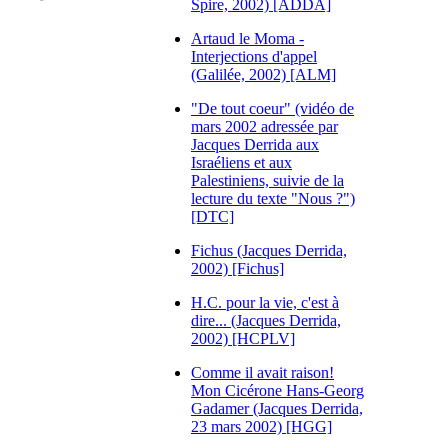
Spire, 2002) [ADDA]
Artaud le Moma -
Interjections d'appel
(Galilée, 2002) [ALM]
"De tout coeur" (vidéo de
mars 2002 adressée par
Jacques Derrida aux
Israéliens et aux
Palestiniens, suivie de la
lecture du texte "Nous ?")
[DTC]
Fichus (Jacques Derrida,
2002) [Fichus]
H.C. pour la vie, c'est à
dire... (Jacques Derrida,
2002) [HCPLV]
Comme il avait raison!
Mon Cicérone Hans-Georg
Gadamer (Jacques Derrida,
23 mars 2002) [HGG]