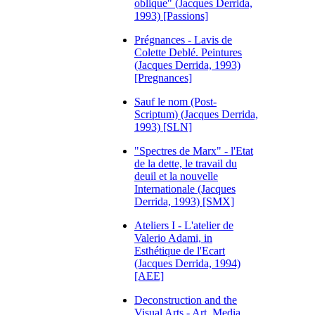
oblique" (Jacques Derrida,
1993) [Passions]
Prégnances - Lavis de
Colette Deblé. Peintures
(Jacques Derrida, 1993)
[Pregnances]
Sauf le nom (Post-
Scriptum) (Jacques Derrida,
1993) [SLN]
"Spectres de Marx" - l'Etat
de la dette, le travail du
deuil et la nouvelle
Internationale (Jacques
Derrida, 1993) [SMX]
Ateliers I - L'atelier de
Valerio Adami, in
Esthétique de l'Ecart
(Jacques Derrida, 1994)
[AEE]
Deconstruction and the
Visual Arts - Art, Media,