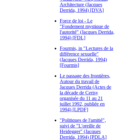
Architecture (Jacques
Derrida, 1994) [DVA]
Force de loi - Le
"Fondement mystique de
l'autorité" (Jacques Derrida,
1994) [FDL]
Fourmis, in "Lectures de la
différence sexuelle"
(Jacques Derrida, 1994)
[Fourmis]
Le passage des frontières,
Autour du travail de
Jacques Derrida (Actes de
la décade de Cerisy
organisée du 11 au 21
juillet 1992, publiée en
1994) [LPDF]
"Politiques de l'amitié",
suivi de "L'oreille de
Heidegger" (Jacques
Derrida, 1994) [PDLA]