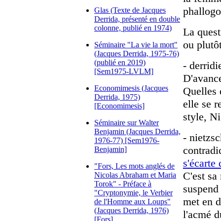
phallogo
Glas (Texte de Jacques
Derrida, présenté en double
colonne, publié en 1974)
La questi
ou plutôt
Séminaire "La vie la mort"
(Jacques Derrida, 1975-76)
(publié en 2019)
- derrid
[Sem1975-LVLM]
D'avanc
Economimesis (Jacques
Quelles 
Derrida, 1975)
elle se r
[Economimesis]
style, N
Séminaire sur Walter
Benjamin (Jacques Derrida,
- nietzs
1976-77) [Sem1976-
contradi
Benjamin]
s'écarte
"Fors, Les mots anglés de
C'est sa
Nicolas Abraham et Maria
Torok" - Préface à
suspend 
"Cryptonymie, le Verbier
met en do
de l'Homme aux Loups"
(Jacques Derrida, 1976)
l'acmé d
[Fors]