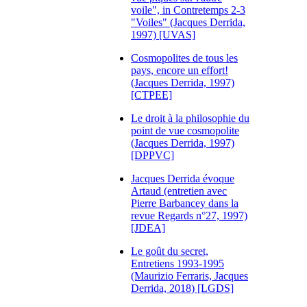
voile", in Contretemps 2-3
"Voiles" (Jacques Derrida,
1997) [UVAS]
Cosmopolites de tous les
pays, encore un effort!
(Jacques Derrida, 1997)
[CTPEE]
Le droit à la philosophie du
point de vue cosmopolite
(Jacques Derrida, 1997)
[DPPVC]
Jacques Derrida évoque
Artaud (entretien avec
Pierre Barbancey dans la
revue Regards n°27, 1997)
[JDEA]
Le goût du secret,
Entretiens 1993-1995
(Maurizio Ferraris, Jacques
Derrida, 2018) [LGDS]