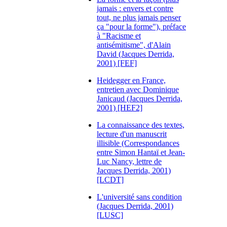
jamais : envers et contre
tout, ne plus jamais penser
ça "pour la forme"), préface
à "Racisme et
antisémitisme", d'Alain
David (Jacques Derrida,
2001) [FEF]
Heidegger en France,
entretien avec Dominique
Janicaud (Jacques Derrida,
2001) [HEF2]
La connaissance des textes,
lecture d'un manuscrit
illisible (Correspondances
entre Simon Hantaï et Jean-
Luc Nancy, lettre de
Jacques Derrida, 2001)
[LCDT]
L'université sans condition
(Jacques Derrida, 2001)
[LUSC]