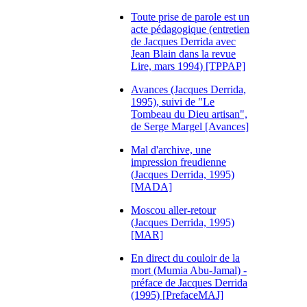
Toute prise de parole est un
acte pédagogique (entretien
de Jacques Derrida avec
Jean Blain dans la revue
Lire, mars 1994) [TPPAP]
Avances (Jacques Derrida,
1995), suivi de "Le
Tombeau du Dieu artisan",
de Serge Margel [Avances]
Mal d'archive, une
impression freudienne
(Jacques Derrida, 1995)
[MADA]
Moscou aller-retour
(Jacques Derrida, 1995)
[MAR]
En direct du couloir de la
mort (Mumia Abu-Jamal) -
préface de Jacques Derrida
(1995) [PrefaceMAJ]