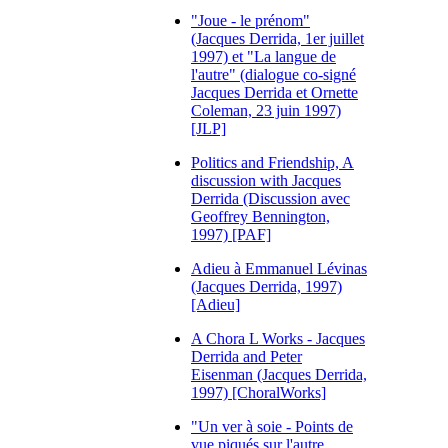
"Joue - le prénom"
(Jacques Derrida, 1er juillet
1997) et "La langue de
l'autre" (dialogue co-signé
Jacques Derrida et Ornette
Coleman, 23 juin 1997)
[JLP]
Politics and Friendship, A
discussion with Jacques
Derrida (Discussion avec
Geoffrey Bennington,
1997) [PAF]
Adieu à Emmanuel Lévinas
(Jacques Derrida, 1997)
[Adieu]
A Chora L Works - Jacques
Derrida and Peter
Eisenman (Jacques Derrida,
1997) [ChoralWorks]
"Un ver à soie - Points de
vue piqués sur l'autre