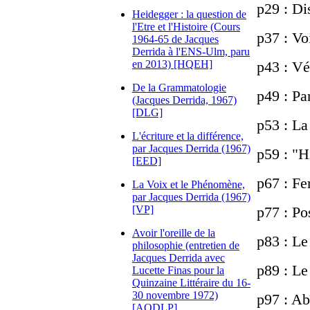
p29 : Di
Heidegger : la question de
l'Etre et l'Histoire (Cours
p37 : Vo
1964-65 de Jacques
Derrida à l'ENS-Ulm, paru
en 2013) [HQEH]
p43 : Vé
De la Grammatologie
p49 : Pa
(Jacques Derrida, 1967)
[DLG]
p53 : La
L'écriture et la différence,
par Jacques Derrida (1967)
p59 : "H
[EED]
p67 : Fe
La Voix et le Phénomène,
par Jacques Derrida (1967)
[VP]
p77 : Po
Avoir l'oreille de la
p83 : Le
philosophie (entretien de
Jacques Derrida avec
p89 : Le
Lucette Finas pour la
Quinzaine Littéraire du 16-
30 novembre 1972)
p97 : Ab
[AODLP]