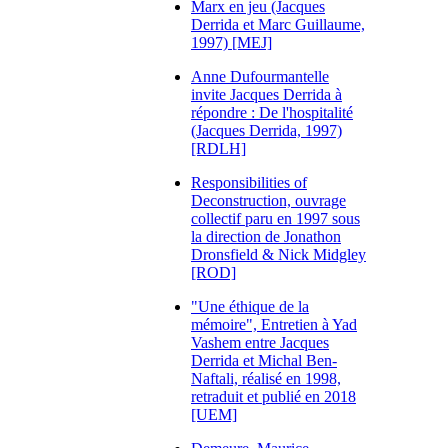
Marx en jeu (Jacques
Derrida et Marc Guillaume,
1997) [MEJ]
Anne Dufourmantelle
invite Jacques Derrida à
répondre : De l'hospitalité
(Jacques Derrida, 1997)
[RDLH]
Responsibilities of
Deconstruction, ouvrage
collectif paru en 1997 sous
la direction de Jonathon
Dronsfield & Nick Midgley
[ROD]
"Une éthique de la
mémoire", Entretien à Yad
Vashem entre Jacques
Derrida et Michal Ben-
Naftali, réalisé en 1998,
retraduit et publié en 2018
[UEM]