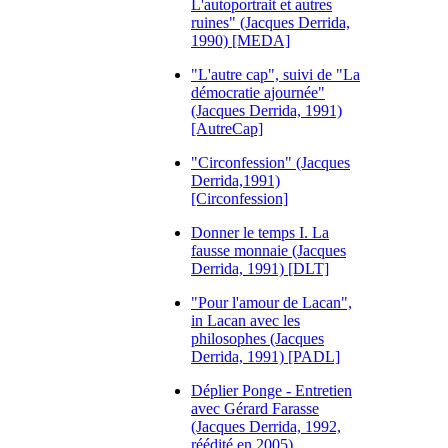
L'autoportrait et autres
ruines" (Jacques Derrida,
1990) [MEDA]
"L'autre cap", suivi de "La
démocratie ajournée"
(Jacques Derrida, 1991)
[AutreCap]
"Circonfession" (Jacques
Derrida,1991)
[Circonfession]
Donner le temps I. La
fausse monnaie (Jacques
Derrida, 1991) [DLT]
"Pour l'amour de Lacan",
in Lacan avec les
philosophes (Jacques
Derrida, 1991) [PADL]
Déplier Ponge - Entretien
avec Gérard Farasse
(Jacques Derrida, 1992,
réédité en 2005)