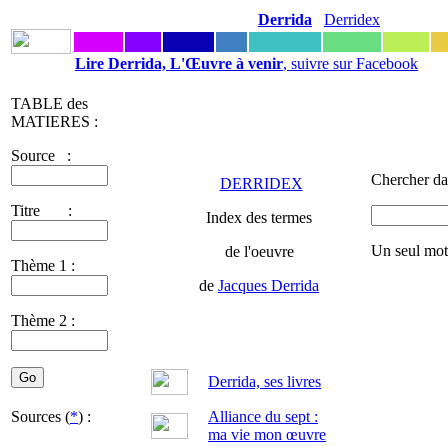
Derrida
Derridex
Lire Derrida, L'Œuvre à venir
, suivre sur Facebook
TABLE des
MATIERES :
Source :
Chercher da
DERRIDEX
Titre :
Index des termes
Un seul mot
de l'oeuvre
Thème 1 :
de
Jacques Derrida
Thème 2 :
Derrida, ses livres
Sources (
*
) :
Alliance du sept :
ma vie mon œuvre