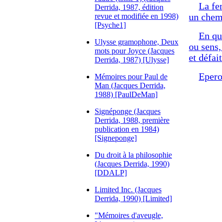
La fem
Derrida, 1987, édition
revue et modifiée en 1998)
un chemi
[Psyche1]
En qu
Ulysse gramophone, Deux
ou sens,
mots pour Joyce (Jacques
et défai
Derrida, 1987) [Ulysse]
Epero
Mémoires pour Paul de
Man (Jacques Derrida,
1988) [PaulDeMan]
Signéponge (Jacques
Derrida, 1988, première
publication en 1984)
[Signeponge]
Du droit à la philosophie
(Jacques Derrida, 1990)
[DDALP]
Limited Inc. (Jacques
Derrida, 1990) [Limited]
"Mémoires d'aveugle,