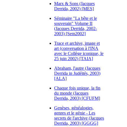
Marx & Sons (Jacques
Derrida, 2002) [MES]
Séminaire "La bête et le
souverain" Volume II
(Jacques Derrida, 2002-
2003) [Sem2002]
Trace et archive, image et
art (conversation à l'INA
avec le Collège iconique, le
25 juin 2002) [TAIA]
Abraham, l'autre (Jacques
Derrida in Judéités, 2003)
[ALA]
Chaque fois unique, la fin
du monde (Jacques
Derrida, 2003) [CFUFM]
Genèses, généalogies,
genres et le génie - Les
secrets de l'archive (Jacques
Derrida, 2003) [GGGG]