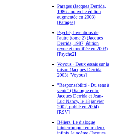
Parages (Jacques Derrida,
1986 - nouvelle édition
augmentée en 2003)
[Parages]
Psyché, Inventions de
l'autre (tome 2) (Jacques
Derrida, 1987, édition
revue et modifiée en 2003)
[Psyche2]
Voyous - Deux essais sur la
raison (Jacques Derrida,
2003) [Voyous]
"Responsabilité - Du sens à
venir" (Dialogue entre
Jacques Derrida et Jean-
Luc Nancy, le 18 janvier
2002, publié en 2004)
[RSV]
Béliers. Le dialogue
ininterrompu : entre deux
infinis, le poème (Jacques