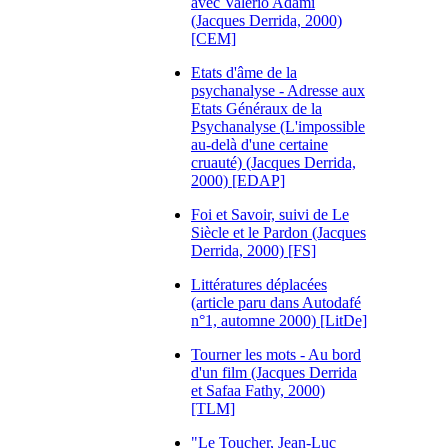
avec Valerio Adami
(Jacques Derrida, 2000)
[CEM]
Etats d'âme de la
psychanalyse - Adresse aux
Etats Généraux de la
Psychanalyse (L'impossible
au-delà d'une certaine
cruauté) (Jacques Derrida,
2000) [EDAP]
Foi et Savoir, suivi de Le
Siècle et le Pardon (Jacques
Derrida, 2000) [FS]
Littératures déplacées
(article paru dans Autodafé
n°1, automne 2000) [LitDe]
Tourner les mots - Au bord
d'un film (Jacques Derrida
et Safaa Fathy, 2000)
[TLM]
"Le Toucher, Jean-Luc