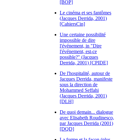
[BOP]
Le cinéma et ses fantômes
(Jacques Derrida, 2001)
[CahiersCin]
Une certaine possibilité
impossible de dire
l'événement, in "Dire
l'événement, est-ce
possible?" (Jacques
Derrida, 2001) [CPIDE]
De l'hospitalité, autour de
Jacques Derrida, manifeste
sous la direction de
Mohammed Seffahi
(Jacques Derrida, 2001)
[DLH]
De quoi demain... dialogue
avec Elisabeth Roudinesco,
par Jacques Derrida (2001)
[DQD]
La forme et la façon (plus