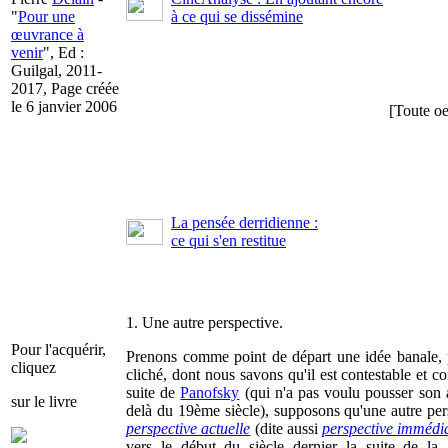
"
Pour une
à ce qui se dissémine
œuvrance à
venir
", Ed :
Guilgal, 2011-
2017, Page créée
le 6 janvier 2006
[Toute oe
La pensée derridienne :
ce qui s'en restitue
1. Une autre perspective.
Pour l'acquérir,
Prenons comme point de départ une idée banale,
cliquez
cliché, dont nous savons qu'il est contestable et co
suite de
Panofsky
(qui n'a pas voulu pousser son 
sur le livre
delà du 19ème siècle), supposons qu'une autre pers
perspective actuelle
(dite aussi
perspective immédi
vers le début du siècle dernier la suite de la