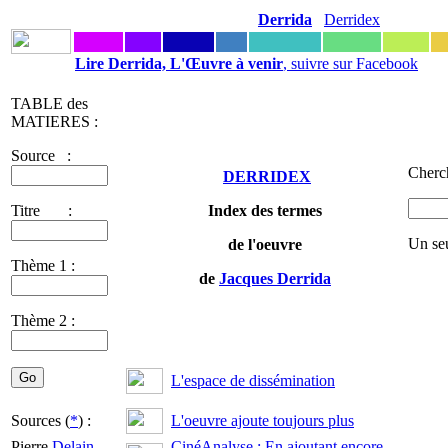
Derrida
Derridex
Lire Derrida, L'Œuvre à venir
, suivre sur Facebook
TABLE des
MATIERES :
Source :
Cherch
DERRIDEX
Titre :
Index des termes
Un se
de l'oeuvre
Thème 1 :
de
Jacques Derrida
Thème 2 :
L'espace de dissémination
Sources (
*
) :
L'oeuvre ajoute toujours plus
Pierre
Delain
-
CinéAnalyse : En ajoutant encore