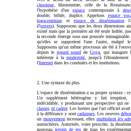
classique
, illusionniste, celle de la Renaissan
l'hypothèse d'un
espace
contemporain à
deu
double, bifide, duplice. Appelons
espace voc
logocentrique
et
espace de dissémination
l'
(l'
envers
). Supposons que les deux dimensions aie
existé mais que la première ait été seule lisible, ju
la seconde émerge sous une poussée inimaginable
qu'elles se supportent l'une l'autre, malgré leu
Supposons qu'un même processus aie été à l'oeuvre
depuis le
regard sourd
de
Goya
, qui inaugure
inhérente à la
modernité
, jusqu'à l'ébranlement 
l'
Internet
dans les conduites et les institutions.
2. Une syntaxe du plus.
L'espace de dissémination a sa propre syntaxe : c
Un supplément hétérogène y fait irruption, 
indécidable, y produisant une perspective qui ne 
classer
,
ni cadrer
. Les bornes que l'art officiel avai
à la différance y sont
caduques
. Les oeuvres
débo
un
mouvement
incessant, elles
multiplient les adr
surenchères. Autorisée, voire prescrite, la dissémin
nouveau
terrain de jeu
de tous les expérimentat