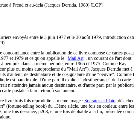
crate à Freud et au-delà (Jacques Derrida, 1980) [LCP]
rriers envoyés entre le 3 juin 1977 et le 30 août 1979, introduction dat
9).
ge concomitance entre la publication de ce livre composé de cartes posta
977 et 1979 et ce qu'on appelle le "
Mail Art
", un courant de l'art dont
ue à peu près dans la même période, entre 1965 et 1975. Comme Ray
eur plus ou moins autoproclamé du "Mail Art"), Jacques Derrida met à
atuts d'auteur, de destinataire et de cosignataire d'une "oeuvre". Comme
tude est paradoxale. D'une part, il exalte l'"adestinerrance" de la carte
rait n'atteindre jamais aucun destinataire, et d'autre part, par la publicat
 carte postale à faire retour à son auteur.
e livre trois fois reproduite la même image :
Socrates et Plato
, détaché
ort" (fortune-telling book) du 13ème siècle, une fois en couleur, entre les
, une fois dessinée, p268, et une fois dépliable à la fin, présentée com
alque.