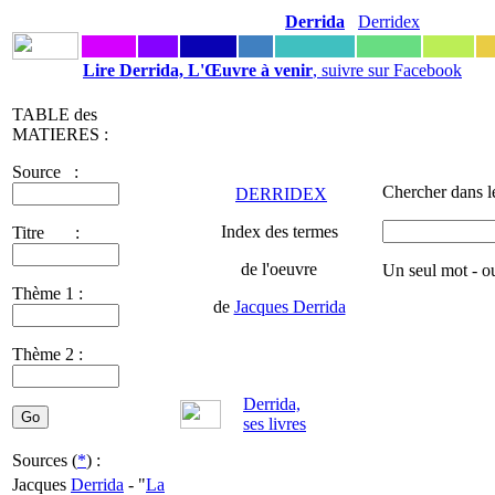
Derrida
Derridex
Lire Derrida, L'Œuvre à venir
, suivre sur Facebook
TABLE des
MATIERES :
Source :
Chercher dans l
DERRIDEX
Index des termes
Titre :
de l'oeuvre
Un seul mot - o
Thème 1 :
de
Jacques Derrida
Thème 2 :
Derrida,
ses livres
Sources (
*
) :
Jacques
Derrida
- "
La