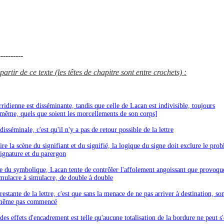
---------
artir de ce texte (les têtes de chapitre sont entre crochets) :
rridienne est disséminante, tandis que celle de Lacan est indivisible, toujours
-même, quels que soient les morcellements de son corps]
disséminale, c'est qu'il n'y a pas de retour possible de la lettre
re la scène du signifiant et du signifié, la logique du signe doit exclure le pro
signature et du parergon
ie du symbolique, Lacan tente de contrôler l'affolement angoissant que provoqu
imulacre à simulacre, de double à double
restante de la lettre, c'est que sans la menace de ne pas arriver à destination, so
t même pas commencé
des effets d'encadrement est telle qu'aucune totalisation de la bordure ne peut s