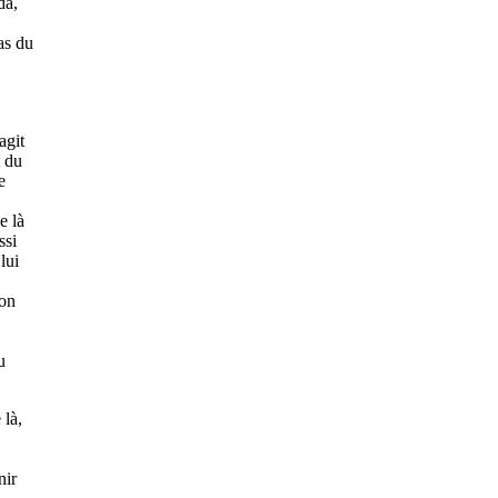
da,
as du
'agit
t du
e
e là
ssi
lui
ion
,
u
 là,
nir