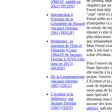
de Derrida, mais
1960-61, publié en
chapitre) par un
2022) [PCDN]
Freud était déjà
"sept" vient ic
Introduction à
Freud arrête sa s
l'Origine de la
d'interpréter ce 
Géométrie de Husserl
du retrait, du r
(Jacques Derrida,
répond à cette in
1961) [IOGH]
plus silencieuse
Heidegger : la
qui, irréparablem
question de l'Etre et
Mais Freud n'en 
l'Histoire (Cours
jette à son tour 
1964-65 de Jacques
scène d'écriture.
Derrida à l'ENS-Ulm,
Pour l'oeuvre ma
paru en 2013)
Dans
Spéculer 
[HQEH]
elle touche à la
De la Grammatologie
propre, l'oeuvr
(Jacques Derrida,
L'Ecriture et la 
1967) [DLG]
sorte de triplem
oooo-aaaa de Ern
L'écriture et la
dans
Spéculer -
différence, par
désormais tous t
Jacques Derrida
aucune des troi
(1967) [EED]
athèses
, spécul