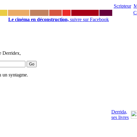
Scripteur
M
C
Le cinéma en déconstruction,
suivre sur Facebook
e Derridex,
u un syntagme.
Derrida,
ses livres