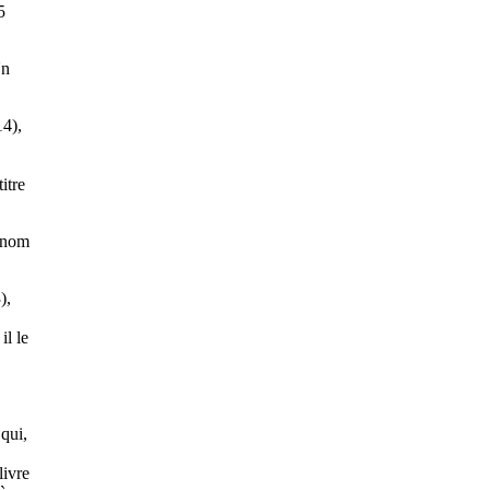
5
Un
14),
itre
u nom
),
il le
 qui,
livre