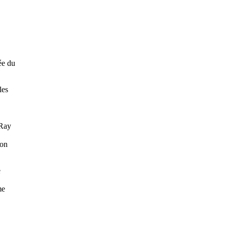
ée du
les
 Ray
ion
e
me