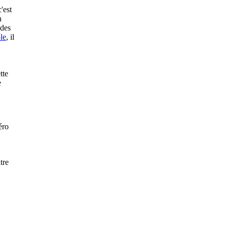
c'est
n
 des
le
, il
tte
e
éro
tre