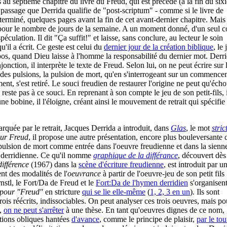
 au septième chapitre du livre du Freud, qui est précédé (à la fin du si
 passage que Derrida qualifie de "post-scriptum" - comme si le livre de
 terminé, quelques pages avant la fin de cet avant-dernier chapitre. Mais
i pour le nombre de jours de la semaine. A un moment donné, d'un seul c
péculation. Il dit "Ça suffit!" et laisse, sans conclure, au lecteur le soin
qu'il a écrit. Ce geste est celui du
dernier jour de la création biblique
, le 
epos, quand Dieu laisse à l'homme la responsabilité du dernier mot. Derr
jonction, il interprète le texte de Freud. Selon lui, on ne peut écrire sur 
 des pulsions, la pulsion de mort, qu'en s'interrogeant sur un commenc
ent, s'est retiré. Le souci freudien de restaurer l'origine ne peut qu'écho
reste pas à ce souci. En reprenant à son compte le jeu de son petit-fils, i
une bobine, il l'éloigne, créant ainsi le mouvement de retrait qui spécifie
rquée par le retrait, Jacques Derrida a introduit, dans
Glas
, le mot
stric
sur Freud
, il propose une autre présentation, encore plus bouleversante 
 pulsion de mort comme entrée dans l'oeuvre freudienne et dans la sienn
e derridienne. Ce qu'il nomme
graphique de la différance
, découvert dès
différence
(1967) dans la
scène d'écriture freudienne
, est introduit par u
ent des modalités de l'
oeuvrance
à partir de l'oeuvre-jeu de son petit fils 
stl, le Fort/Da de Freud et le
Fort:Da de l'hymen derridien
s'organisen
 pour "Freud"
en stricture
qui se lie elle-même
(
1, 2, 3 en un
). Ils sont
rois réécrits, indissociables. On peut analyser ces trois oeuvres, mais po
s,
on ne peut s'arrêter
à une thèse. En tant qu'oeuvres dignes de ce nom,
ations obliques hantées
d'avance
, comme le principe de plaisir,
par le tou