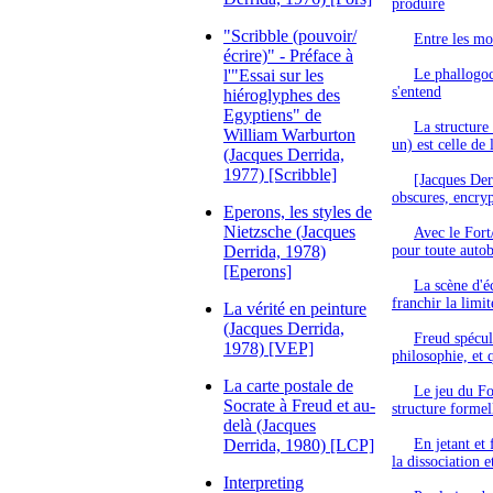
produire
"Scribble (pouvoir/
Entre les mot
écrire)" - Préface à
l'"Essai sur les
Le phallogoc
s'entend
hiéroglyphes des
Egyptiens" de
La structure 
William Warburton
un) est celle de 
(Jacques Derrida,
1977) [Scribble]
[Jacques Derr
obscures, encryp
Eperons, les styles de
Nietzsche (Jacques
Avec le Fort
Derrida, 1978)
pour toute autob
[Eperons]
La scène d'éc
franchir la limi
La vérité en peinture
(Jacques Derrida,
Freud spécule
1978) [VEP]
philosophie, et 
La carte postale de
Le jeu du For
Socrate à Freud et au-
structure formel
delà (Jacques
Derrida, 1980) [LCP]
En jetant et
la dissociation e
Interpreting