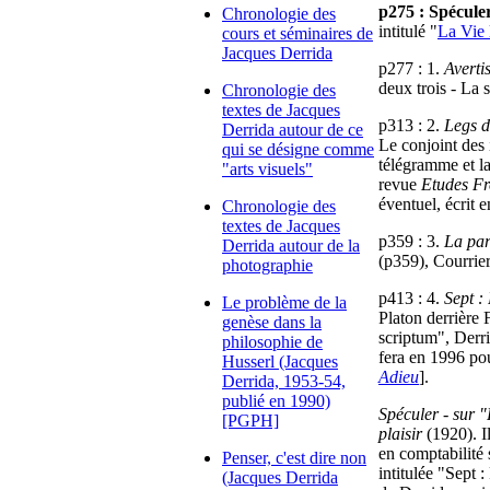
p275 : Spécule
Chronologie des
intitulé "
La Vie 
cours et séminaires de
Jacques Derrida
p277 : 1.
Averti
deux trois - La 
Chronologie des
textes de Jacques
p313 : 2.
Legs d
Derrida autour de ce
Le conjoint des 
qui se désigne comme
télégramme et la
"arts visuels"
revue
Etudes Fr
éventuel, écrit 
Chronologie des
textes de Jacques
p359 : 3.
La par
Derrida autour de la
(p359), Courrier
photographie
p413 : 4.
Sept :
Le problème de la
Platon derrière 
genèse dans la
scriptum", Derrid
philosophie de
fera en 1996 p
Husserl (Jacques
Adieu
].
Derrida, 1953-54,
publié en 1990)
Spéculer - sur 
[PGPH]
plaisir
(1920). Il
en comptabilité 
Penser, c'est dire non
intitulée "Sept 
(Jacques Derrida