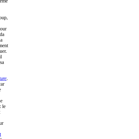
xième
oup,
jour
ida
la
ement
uer.
l
 sa
ture
.
car
e
ne
: le
t
ur
t