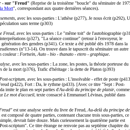
r - sur "Freud"
(Reprise de la troisième "boucle" du séminaire de 197
la Mort
", correspondant aux quatre dernières séances).
ssements
, avec les sous-parties : L'athèse (p277), Je nous écrit (p292), 
spéculation sans terme (p303)
e Freud
, avec les sous-parties : Le "même toit" de l'autobiographie (p3
interprétations (p327), "La séance continue" (retour à l'envoyeur, le
 génération des gendres (p341). Ce texte a été publié dès 1978 dans la
eudiennes
(n°13-14). On trouve dans le tapuscrit du séminaire un autre t
en couleur :
Fortsein
,
Auto - bio - thanato - etero - graphique
.
alyse
, avec les sous-parties : La zone, les postes, la théorie porteuse d
s de la mort (p376), Trafic d'héritage : la dette de Platon (p393)
 Post-scriptum
, avec les sous-parties : L'insolvable - effet de poste (p413
Freud (p422), Fort : Da, le rythme (p433). [Avec ce titre "Sept : Post-
a imite le plan en sept parties d'
Au-delà du principe de plaisir
, comme 
our
Le mot d'accueil
, texte consacré à Emmanuel Lévinas, publié dans
"Freud"
est une analyse serrée du livre de Freud,
Au-delà du principe de
 est composé de quatre parties, contenant chacune trois sous-parties, ce
simple, devrait faire douze. Mais curieusement la quatrième partie est
: Post-scriptum". Ce titre étrange ne renvoie pas au septième chapitre du 