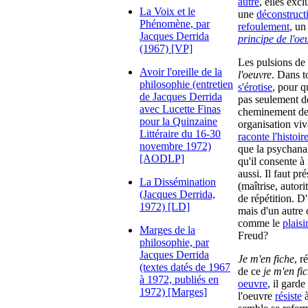
autre
, elles exc
La Voix et le
une
déconstruct
Phénomène, par
refoulement
, u
Jacques Derrida
principe de l'oe
(1967) [VP]
Les pulsions de
Avoir l'oreille de la
l'oeuvre
. Dans t
philosophie (entretien
s'érotise
, pour qu
de Jacques Derrida
pas seulement de 
avec Lucette Finas
cheminement des 
pour la Quinzaine
organisation vi
Littéraire du 16-30
raconte l'histoir
novembre 1972)
que la psychanaly
[AODLP]
qu'il consente à 
aussi. Il faut pr
La Dissémination
(maîtrise, autori
(Jacques Derrida,
de répétition. D'
1972) [LD]
mais d'un autre c
comme le
plaisir
Marges de la
Freud?
philosophie, par
Jacques Derrida
Je m'en fiche
, r
(textes datés de 1967
de ce
je m'en fi
à 1972, publiés en
oeuvre
, il gard
1972) [Marges]
l'oeuvre
résiste
à