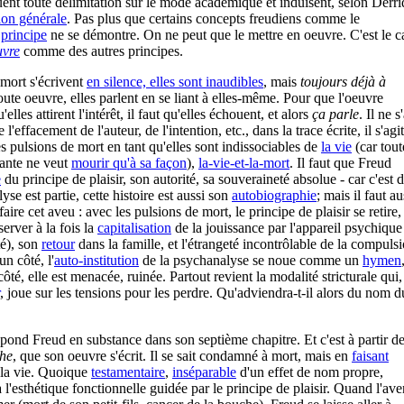
luent toute délimitation sur le mode académique et induisent, selon Derri
ion générale
. Pas plus que certains concepts freudiens comme le
n
principe
ne se démontre. On ne peut que le mettre en oeuvre. C'est le c
uvre
comme des autres principes.
 mort s'écrivent
en silence, elles sont inaudibles
, mais
toujours déjà à
oute oeuvre, elles parlent en se liant à elles-même. Pour que l'oeuvre
'elles attirent l'intérêt, il faut qu'elles échouent, et alors
ça parle
. Il ne s
l'effacement de l'auteur, de l'intention, etc., dans la trace écrite, il s'agi
pulsions de mort en tant qu'elles sont indissociables de
la vie
(car tout
vante ne veut
mourir qu'à sa façon
),
la-vie-et-la-mort
. Il faut que Freud
e
du principe de plaisir, son autorité, sa souveraineté absolue - car c'est d
se est partie, cette histoire est aussi son
autobiographie
; mais il faut au
faire cet aveu : avec les pulsions de mort, le principe de plaisir se retire, 
éserver à la fois la
capitalisation
de la jouissance par l'appareil psychique
té), son
retour
dans la famille, et l'étrangeté incontrôlable de la compuls
un côté, l'
auto-institution
de la psychanalyse se noue comme un
hymen
ôté, elle est menacée, ruinée. Partout revient la modalité stricturale qui,
, joue sur les tensions pour les perdre. Qu'adviendra-t-il alors du nom d
épond Freud en substance dans son septième chapitre. Et c'est à partir de
che
, que son oeuvre s'écrit. Il se sait condamné à mort, mais en
faisant
e la vie. Quoique
testamentaire
,
inséparable
d'un effet de nom propre,
 l'esthétique fonctionnelle guidée par le principe de plaisir. Quand l'ave