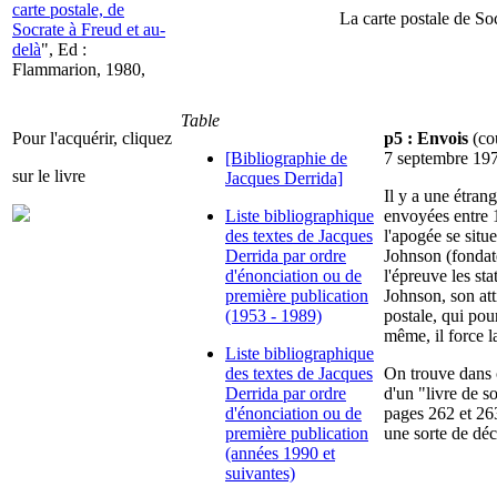
carte postale, de
La carte postale de So
Socrate à Freud et au-
delà
", Ed :
Flammarion, 1980,
Table
Pour l'acquérir, cliquez
p5 : Envois
(cou
[Bibliographie de
7 septembre 197
sur le livre
Jacques Derrida]
Il y a une étran
Liste bibliographique
envoyées entre 1
des textes de Jacques
l'apogée se sit
Derrida par ordre
Johnson (fondat
d'énonciation ou de
l'épreuve les st
première publication
Johnson, son atti
(1953 - 1989)
postale, qui pour
même, il force la
Liste bibliographique
des textes de Jacques
On trouve dans c
Derrida par ordre
d'un "livre de s
d'énonciation ou de
pages 262 et 263
première publication
une sorte de déc
(années 1990 et
suivantes)