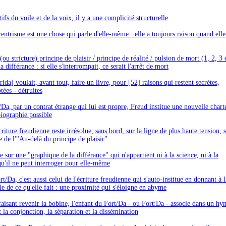
ifs du voile et de la voix, il y a une complicité structurelle
entrisme est une chose qui parle d'elle-même : elle a toujours raison quand elle
(ou stricture) principe de plaisir / principe de réalité / pulsion de mort (1, 2, 3 
la différance : si elle s'interrompait, ce serait l'arrêt de mort
ida] voulait, avant tout, faire un livre, pour [52] raisons qui restent secrètes,
tées - détruites
/Da, par un contrat étrange qui lui est propre, Freud institue une nouvelle chart
iographie possible
riture freudienne reste irrésolue, sans bord, sur la ligne de plus haute tension, 
te de l'"Au-delà du principe de plaisir"
 sur une "graphique de la différance" qui n'appartient ni à la science, ni à la
qu'il ne peut interroger pour elle-même
t/Da, c'est aussi celui de l'écriture freudienne qui s'auto-institue en donnant à l
le de ce qu'elle fait : une proximité qui s'éloigne en abyme
 faisant revenir la bobine, l'enfant du Fort/Da - ou Fort:Da - associe dans un h
t la conjonction, la séparation et la dissémination