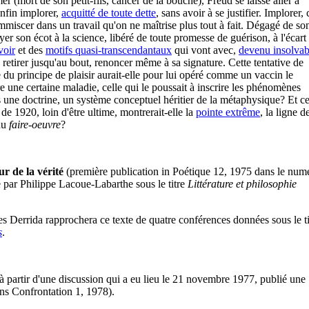
er (mort de son petit-fils, cancer de la bouche), Freud se laisse aller à
 enfin implorer,
acquitté de toute dette
, sans avoir à se justifier. Implorer, 
s'immiscer dans un travail qu'on ne maîtrise plus tout à fait. Dégagé de so
yer son écot à la science, libéré de toute promesse de guérison, à l'écart
voir
et des
motifs quasi-transcendantaux
qui vont avec,
devenu insolvab
e retirer jusqu'au bout, renoncer même à sa signature. Cette tentative de
te du principe de plaisir aurait-elle pour lui opéré comme un vaccin le
e une certaine maladie, celle qui le poussait à inscrire les phénomènes
une doctrine, un système conceptuel héritier de la métaphysique? Et ce
 de 1920, loin d'être ultime, montrerait-elle la
pointe extrême
, la ligne d
du
faire-oeuvre
?
ur de la vérité
(première publication in Poétique 12, 1975 dans le num
 par Philippe Lacoue-Labarthe sous le titre
Littérature et philosophie
es Derrida rapprochera ce texte de quatre conférences données sous le ti
s
.
à partir d'une discussion qui a eu lieu le 21 novembre 1977, publié une
ans Confrontation 1, 1978).