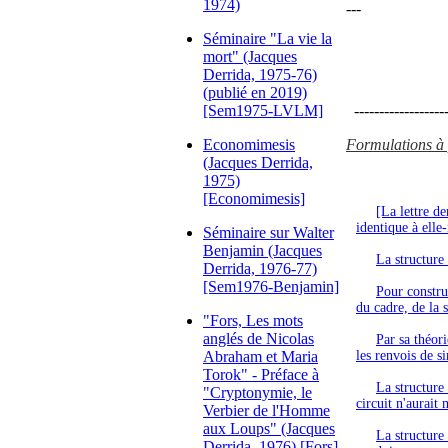
1974)
---
Séminaire "La vie la
mort" (Jacques
Derrida, 1975-76)
(publié en 2019)
[Sem1975-LVLM]
-------------------
Economimesis
Formulations à p
(Jacques Derrida,
1975)
[Economimesis]
[La lettre de
identique à elle
Séminaire sur Walter
Benjamin (Jacques
La structure 
Derrida, 1976-77)
[Sem1976-Benjamin]
Pour construi
du cadre, de la 
"Fors, Les mots
anglés de Nicolas
Par sa théor
Abraham et Maria
les renvois de s
Torok" - Préface à
La structure 
"Cryptonymie, le
circuit n'aurai
Verbier de l'Homme
aux Loups" (Jacques
La structure 
Derrida, 1976) [Fors]