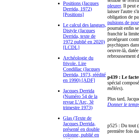
semble se referm
Positions (Jacques
pleurer
. Il peut
Derrida, 1972)
laisser l'autre 
[Positions]
obligation de pa
pulsions de pou
Le calcul des langues,
pourrait enfin s
Distyle (Jacques
franchir la limi
Derrida, texte de
protégeant contr
1972 publié en 2020)
psychiques dans 
[LCDL]
oeuvre-là, datée
rebroussement 
Archéologie du
frivole. Lire
Condillac (Jacques
Derrida, 1973, réédité
p439 : Le facte
en 1990) [ADF]
spécial composé
mêlées
).
Jacques Derrida
(Numéro 54 de la
Plus tard, Jacqu
revue L'Arc, 3è
Donner le temp
trimestre 1973)
Glas (Texte de
Jacques Derrida,
p525 : Du tout (
présenté en double
première fois d
colonne, publié en