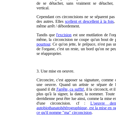
de se détacher, sans vraiment se détacher, 
vertical.
Cependant ces circoncisions ne se séparent pas 
des autres. Elles
scellent et descellent à la fois
,
même arrêt / débordement.
Tandis que
l'excision
est une mutilation de l'or
même, la circoncision ne coupe qu'un bout de 
pourtour
. Ce qu'on jette, le prépuce, n'est pas u
de l'organe, c'est un reste, un bord qu'on ne pe
se réapproprier.
3. Une mise en oeuvre.
Circoncire, c'est apposer sa signature, comme 
une oeuvre. Quand un artiste se sépare de l
quand il dit
J'arrête, ça suffit!
, il la circoncit, et i
plus qu'à la signer, la dater, la nommer. Toute 
derridienne peut être lue ainsi, comme la mise e
d'une circoncision. cf :
L'oeuvre derr
autobiothanatohétérographique, est la mise en o
ce qu'il nomme "ma" circoncision
.