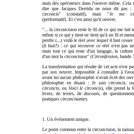
mais des
opérateurs
dans l'oeuvre même. Cela r
dire que Jacques Derrida ne nous dit pas : 
circoncis" (constatif), mais "
Je me
cir
(performatif). Et c'est ainsi qu'il oeuvre.
"... la circoncision reste le fil de ce qui me fait ic
même si ce qui y tient ne tient qu'à un fil et men
perdre (...) voilà le réel avec lequel il faut cesser
(il faut?) : ce qui recouvre ce réel n'est pas u
mais tout ce qui reste d'un langage, la cultur
d'un mot la circoncision" (
Circonfession
, bande 
La transformation qui résulte de cet acte n'est p
par son oeuvre. Impossible à connaître à l'ava
avant lui aucun philosophie n'avait écrit des ou
philosophie en disant :
Je suis circoncis
, o
circoncis
, ou
Voici le circoncis
), elle prend la 
livres, de textes, de discours, de questionnem
pratiques
circoncisantes
.
1. Un événement unique.
Le point commun entre la circoncision, la naissa