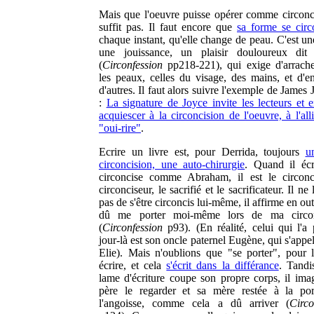
Mais que l'oeuvre puisse opérer comme circonc
suffit pas. Il faut encore que
sa forme se circ
chaque instant, qu'elle change de peau. C'est un
une jouissance, un plaisir douloureux dit 
(
Circonfession
pp218-221), qui exige d'arrache
les peaux, celles du visage, des mains, et d'en
d'autres. Il faut alors suivre l'exemple de James 
:
La signature de Joyce invite les lecteurs et e
acquiescer à la circoncision de l'oeuvre, à l'al
"oui-rire"
.
Ecrire un livre est, pour Derrida, toujours
u
circoncision, une auto-chirurgie
. Quand il écri
circoncise comme Abraham, il est le circonc
circonciseur, le sacrifié et le sacrificateur. Il ne l
pas de s'être circoncis lui-même, il affirme en outr
dû me porter moi-même lors de ma circon
(
Circonfession
p93). (En réalité, celui qui l'a 
jour-là est son oncle paternel Eugène, qui s'appel
Elie). Mais n'oublions que "se porter", pour lu
écrire, et cela
s'écrit dans la différance
. Tandi
lame d'écriture coupe son propre corps, il ima
père le regarder et sa mère restée à la po
l'angoisse, comme cela a dû arriver (
Circo