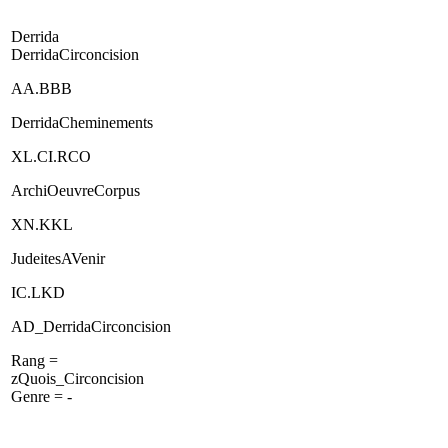
Derrida
DerridaCirconcision
AA.BBB
DerridaCheminements
XL.CI.RCO
ArchiOeuvreCorpus
XN.KKL
JudeitesAVenir
IC.LKD
AD_DerridaCirconcision
Rang =
zQuois_Circoncision
Genre = -