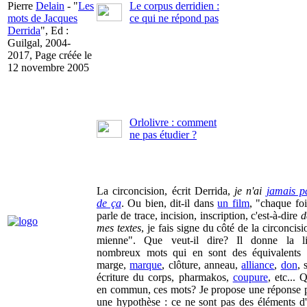
Pierre
Delain
- "
Les
Le corpus derridien :
mots de Jacques
ce qui ne répond pas
Derrida
", Ed :
Guilgal, 2004-
2017, Page créée le
12 novembre 2005
Orlolivre : comment
ne pas étudier ?
La circoncision, écrit Derrida,
je n'ai
jamais p
de ça
. Ou bien, dit-il dans
un film
, "chaque foi
parle de trace, incision, inscription, c'est-à-dire
d
mes textes
, je fais signe du côté de la circoncisi
mienne". Que veut-il dire? Il donne la li
nombreux mots qui en sont des équivalents
marge,
marque
, clôture, anneau,
alliance
,
don
, 
écriture du corps, pharmakos,
coupure
, etc... Q
en commun, ces mots? Je propose une réponse p
une hypothèse : ce ne sont pas des éléments d'