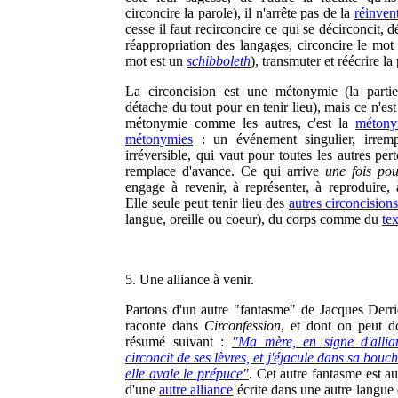
circoncire la parole), il n'arrête pas de la
réinven
cesse il faut recirconcire ce qui se décirconcit, d
réappropriation des langages, circoncire le mot
mot est un
schibboleth
), transmuter et réécrire la
La circoncision est une métonymie (la parti
détache du tout pour en tenir lieu), mais ce n'es
métonymie comme les autres, c'est la
métony
métonymies
: un événement singulier, irremp
irréversible, qui vaut pour toutes les autres pert
remplace d'avance. Ce qui arrive
une fois pou
engage à revenir, à représenter, à reproduire, à
Elle seule peut tenir lieu des
autres circoncision
langue, oreille ou coeur), du corps comme du
tex
5. Une alliance à venir.
Partons d'un autre "fantasme" de Jacques Derrid
raconte dans
Circonfession
, et dont on peut d
résumé suivant :
"Ma mère, en signe d'alli
circoncit de ses lèvres, et j'éjacule dans sa bou
elle avale le prépuce"
. Cet autre fantasme est au
d'une
autre alliance
écrite dans une autre langue 