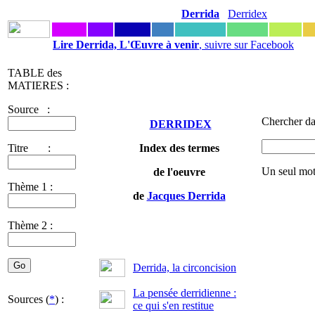
Derrida
Derridex
Lire Derrida, L'Œuvre à venir
, suivre sur Facebook
TABLE des
MATIERES :
Source :
Chercher da
DERRIDEX
Titre :
Index des termes
Un seul mot
de l'oeuvre
Thème 1 :
de
Jacques Derrida
Thème 2 :
Derrida, la circoncision
La pensée derridienne :
Sources (
*
) :
ce qui s'en restitue