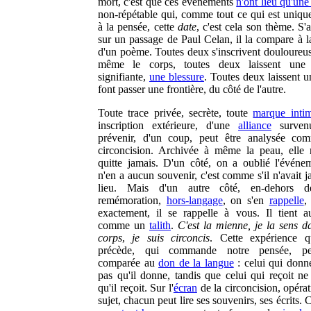
mort, c'est que ces événements
n'ont lieu qu'une
non-répétable qui, comme tout ce qui est unique,
à la pensée, cette
date
, c'est cela son thème. S
sur un passage de Paul Celan, il la compare à la
d'un poème. Toutes deux s'inscrivent douloureu
même le corps, toutes deux laissent une
signifiante,
une blessure
. Toutes deux laissent u
font passer une frontière, du côté de l'autre.
Toute trace privée, secrète, toute
marque inti
inscription extérieure, d'une
alliance
surven
prévenir, d'un coup, peut être analysée co
circoncision. Archivée à même la peau, elle
quitte jamais. D'un côté, on a oublié l'événe
n'en a aucun souvenir, c'est comme s'il n'avait 
lieu. Mais d'un autre côté, en-dehors d
remémoration,
hors-langage
, on s'en
rappelle
,
exactement, il se rappelle à vous. Il tient a
comme un
talith
.
C'est la mienne, je la sens 
corps
,
je suis circoncis
. Cette expérience 
précède, qui commande notre pensée, pe
comparée au
don de la langue
: celui qui donne
pas qu'il donne, tandis que celui qui reçoit ne 
qu'il reçoit. Sur l'
écran
de la circoncision, opéra
sujet, chacun peut lire ses souvenirs, ses écrits. 