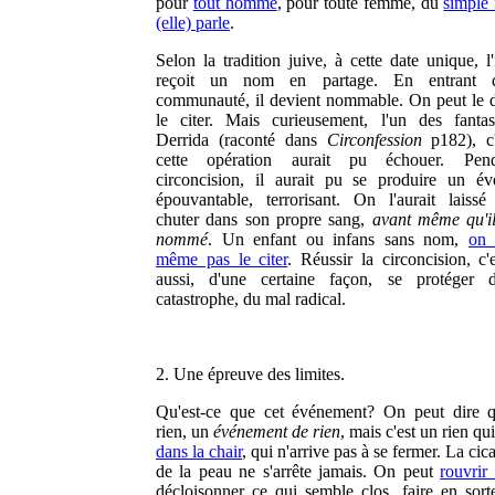
pour
tout homme
, pour toute femme, du
simple f
(elle) parle
.
Selon la tradition juive, à cette date unique, l
reçoit un nom en partage. En entrant 
communauté, il devient nommable. On peut le d
le citer. Mais curieusement, l'un des fant
Derrida (raconté dans
Circonfession
p182), c'
cette opération aurait pu échouer. Pen
circoncision, il aurait pu se produire un é
épouvantable, terrorisant. On l'aurait laissé
chuter dans son propre sang,
avant même qu'il
nommé
. Un enfant ou infans sans nom,
on 
même pas le citer
. Réussir la circoncision, c'
aussi, d'une certaine façon, se protéger d
catastrophe, du mal radical.
2. Une épreuve des limites.
Qu'est-ce que cet événement? On peut dire q
rien, un
événement de rien
, mais c'est un rien qu
dans la chair
, qui n'arrive pas à se fermer. La cica
de la peau ne s'arrête jamais. On peut
rouvrir 
décloisonner ce qui semble clos, faire en sort