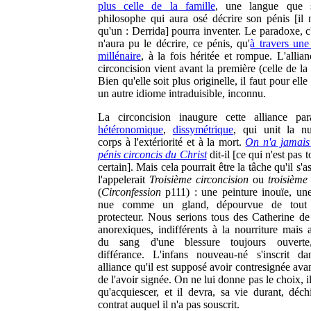
plus celle de la famille
, une langue que 
philosophe qui aura osé décrire son pénis [il 
qu'un : Derrida] pourra inventer. Le paradoxe, c'
n'aura pu le décrire, ce pénis, qu'
à travers une
millénaire
, à la fois héritée et rompue. L'allia
circoncision vient avant la première (celle de la
Bien qu'elle soit plus originelle, il faut pour elle
un autre idiome intraduisible, inconnu.
La circoncision inaugure cette alliance par
hétéronomique
,
dissymétrique
, qui unit la n
corps à l'extériorité et à la mort.
On n'a jamais 
pénis circoncis du Christ
dit-il [ce qui n'est pas t
certain]. Mais cela pourrait être la tâche qu'il s'as
l'appelerait
Troisième circoncision
ou
troisième
(
Circonfession
p111) : une peinture inouïe, un
nue comme un gland, dépourvue de tou
protecteur. Nous serions tous des Catherine de
anorexiques, indifférents à la nourriture mais 
du sang d'une blessure toujours ouverte
différance. L'infans nouveau-né s'inscrit da
alliance qu'il est supposé avoir contresignée av
de l'avoir signée. On ne lui donne pas le choix, i
qu'acquiescer, et il devra, sa vie durant, déchi
contrat auquel il n'a pas souscrit.