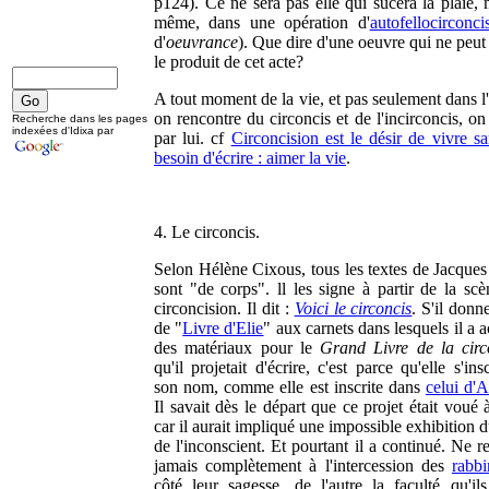
p124). Ce ne sera pas elle qui sucera la plaie, 
même, dans une opération d'
autofellocirconci
d'
oeuvrance
). Que dire d'une oeuvre qui ne peut
le produit de cet acte?
A tout moment de la vie, et pas seulement dans l'
on rencontre du circoncis et de l'incirconcis, on
Recherche dans les pages
indexées d'Idixa par
par lui. cf
Circoncision est le désir de vivre sa
besoin d'écrire : aimer la vie
.
4. Le circoncis.
Selon Hélène Cixous, tous les textes de Jacques
sont "de corps". ll les signe à partir de la scè
circoncision. Il dit :
Voici le circoncis
. S'il donn
de "
Livre d'Elie
" aux carnets dans lesquels il a
des matériaux pour le
Grand Livre de la circ
qu'il projetait d'écrire, c'est parce qu'elle s'ins
son nom, comme elle est inscrite dans
celui d'
Il savait dès le départ que ce projet était voué 
car il aurait impliqué une impossible exhibition d
de l'inconscient. Et pourtant il a continué. Ne 
jamais complètement à l'intercession des
rabbi
côté leur sagesse, de l'autre la faculté qu'il