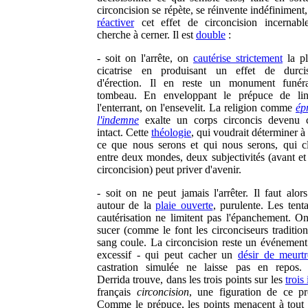
circoncision se répète, se réinvente indéfiniment
réactiver
cet effet de circoncision incernabl
cherche à cerner. Il est
double
:
- soit on l'arrête, on
cautérise strictement
la pl
cicatrise en produisant un effet de durcis
d'érection. Il en reste un monument funéra
tombeau. En enveloppant le prépuce de lin
l'enterrant, on l'ensevelit. La religion comme
ép
l'indemne
exalte un corps circoncis devenu 
intact. Cette
théologie
, qui voudrait déterminer à
ce que nous serons et qui nous serons, qui c
entre deux mondes, deux subjectivités (avant et 
circoncision) peut priver d'avenir.
- soit on ne peut jamais l'arrêter. Il faut alor
autour de la
plaie ouverte
, purulente. Les tent
cautérisation ne limitent pas l'épanchement. O
sucer (comme le font les circonciseurs tradition
sang coule. La circoncision reste un événement 
excessif - qui peut cacher un
désir de meurtr
castration simulée ne laisse pas en repos.
Derrida trouve, dans les trois points sur les
trois 
français
circoncision
, une figuration de ce pr
Comme le prépuce, les points menacent à tou