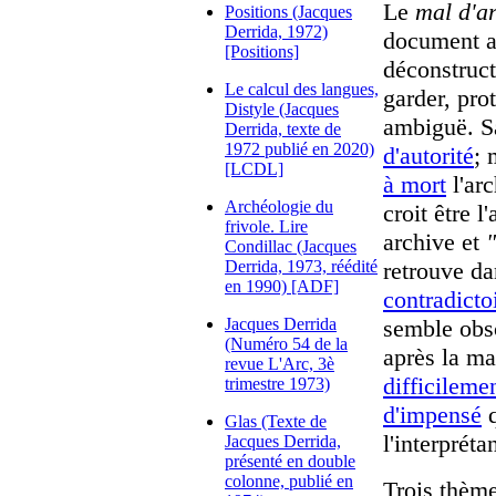
Le
mal d'a
Positions (Jacques
Derrida, 1972)
document a
[Positions]
déconstruc
Le calcul des langues,
garder, pro
Distyle (Jacques
ambiguë. Sa
Derrida, texte de
1972 publié en 2020)
d'autorité
; 
[LCDL]
à mort
l'arc
Archéologie du
croit être 
frivole. Lire
archive et
"
Condillac (Jacques
Derrida, 1973, réédité
retrouve da
en 1990) [ADF]
contradicto
Jacques Derrida
semble obsc
(Numéro 54 de la
après la ma
revue L'Arc, 3è
difficileme
trimestre 1973)
d'impensé
q
Glas (Texte de
l'interpréta
Jacques Derrida,
présenté en double
colonne, publié en
Trois thème