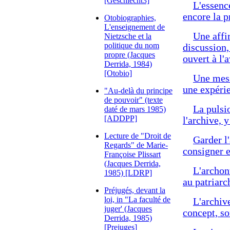
[Geschlecht3]
L'essenc
encore la p
Otobiographies,
L'enseignement de
Une affir
Nietzsche et la
politique du nom
discussion,
propre (Jacques
ouvert à l'
Derrida, 1984)
[Otobio]
Une messi
une expérie
"Au-delà du principe
de pouvoir" (texte
La pulsio
daté de mars 1985)
[ADDPP]
l'archive, 
Lecture de "Droit de
Garder l'
Regards" de Marie-
consigner e
Françoise Plissart
(Jacques Derrida,
L'archont
1985) [LDRP]
au patriarc
Préjugés, devant la
loi, in "La faculté de
L'archiv
juger' (Jacques
concept, so
Derrida, 1985)
[Prejuges]