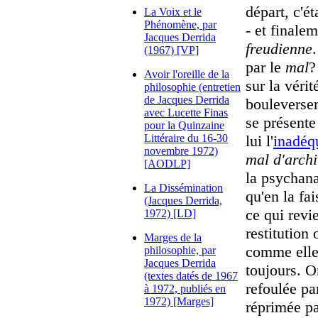
départ, c'ét
La Voix et le
Phénomène, par
- et finalem
Jacques Derrida
freudienne
(1967) [VP]
par le
mal
?
Avoir l'oreille de la
sur la véri
philosophie (entretien
de Jacques Derrida
boulevers
avec Lucette Finas
se présente
pour la Quinzaine
Littéraire du 16-30
lui l'
inadéq
novembre 1972)
mal d'arch
[AODLP]
la psychan
La Dissémination
qu'en la fai
(Jacques Derrida,
ce qui revie
1972) [LD]
restitution
Marges de la
comme elle 
philosophie, par
Jacques Derrida
toujours. 
(textes datés de 1967
refoulée par
à 1972, publiés en
1972) [Marges]
réprimée pa