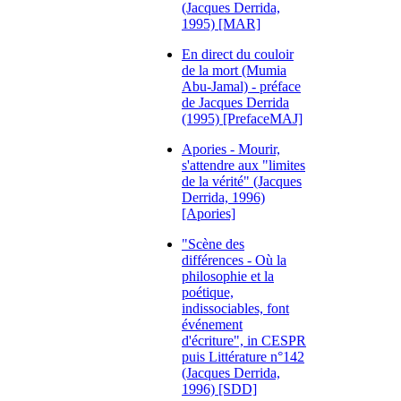
(Jacques Derrida,
1995) [MAR]
En direct du couloir
de la mort (Mumia
Abu-Jamal) - préface
de Jacques Derrida
(1995) [PrefaceMAJ]
Apories - Mourir,
s'attendre aux "limites
de la vérité" (Jacques
Derrida, 1996)
[Apories]
"Scène des
différences - Où la
philosophie et la
poétique,
indissociables, font
événement
d'écriture", in CESPR
puis Littérature n°142
(Jacques Derrida,
1996) [SDD]