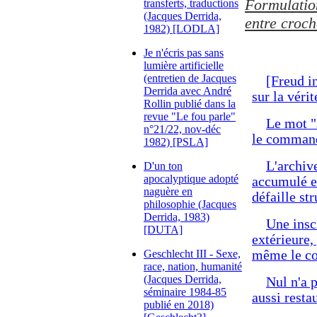
Formulation
transferts, traductions
(Jacques Derrida,
entre croch
1982) [LODLA]
Je n'écris pas sans
lumière artificielle
(entretien de Jacques
[Freud i
Derrida avec André
sur la véri
Rollin publié dans la
revue "Le fou parle"
Le mot "
n°21/22, nov-déc
le command
1982) [PSLA]
L'archiv
D'un ton
apocalyptique adopté
accumulé en
naguère en
défaille st
philosophie (Jacques
Derrida, 1983)
Une insc
[DUTA]
extérieure,
Geschlecht III - Sexe,
même le co
race, nation, humanité
(Jacques Derrida,
Nul n'a 
séminaire 1984-85
aussi resta
publié en 2018)