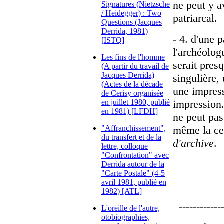
ne peut y av
Signatures (Nietzsche
/ Heidegger) : Two
patriarcal.
Questions (Jacques
Derrida, 1981)
- 4. d'une 
[ISTQ]
l'archéolog
Les fins de l'homme
serait pres
(A partir du travail de
Jacques Derrida)
singulière,
(Actes de la décade
une impress
de Cerisy organisée
en juillet 1980, publié
impression.
en 1981) [LFDH]
ne peut pas 
"Affranchissement",
même la cen
du transfert et de la
d'archive
.
lettre, colloque
"Confrontation" avec
Derrida autour de la
"Carte Postale" (4-5
avril 1981, publié en
1982) [ATL]
-------------
L'oreille de l'autre,
otobiographies,