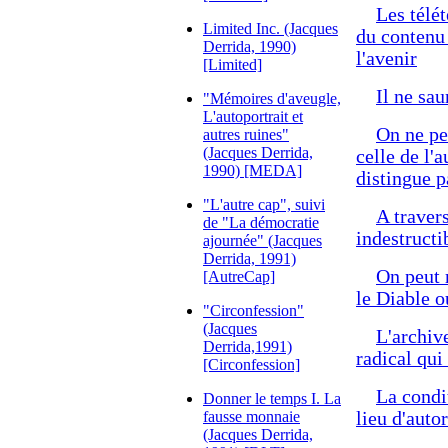
Les télé
Limited Inc. (Jacques
du contenu 
Derrida, 1990)
l'avenir
[Limited]
Il ne sau
"Mémoires d'aveugle,
L'autoportrait et
On ne peu
autres ruines"
(Jacques Derrida,
celle de l'a
1990) [MEDA]
distingue p
"L'autre cap", suivi
A traver
de "La démocratie
indestructi
ajournée" (Jacques
Derrida, 1991)
On peut 
[AutreCap]
le Diable o
"Circonfession"
(Jacques
L'archiv
Derrida,1991)
radical qui
[Circonfession]
La condit
Donner le temps I. La
fausse monnaie
lieu d'autor
(Jacques Derrida,