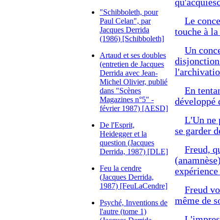
qu'acquies
"Schibboleth, pour
Le concep
Paul Celan", par
Jacques Derrida
touche à la
(1986) [Schibboleth]
Un concep
Artaud et ses doubles
disjonction
(entretien de Jacques
l'archivati
Derrida avec Jean-
Michel Olivier, publié
En tentan
dans "Scènes
Magazines n°5" -
développé d
février 1987) [AESD]
L'Un ne p
De l'Esprit,
se garder de
Heidegger et la
question (Jacques
Freud, q
Derrida, 1987) [DLE]
(anamnèse)
Feu la cendre
expérience
(Jacques Derrida,
1987) [FeuLaCendre]
Freud vou
même de so
Psyché, Inventions de
l'autre (tome 1)
L'impres