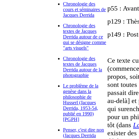
Chronologie des
p55 : Avant
cours et séminaires de
Jacques Derrida
p129 : Thè
Chronologie des
textes de Jacques
p149 : Post
Derrida autour de ce
qui se désigne comme
"arts visuels"
Chronologie des
Ce texte cu
textes de Jacques
(commencem
Derrida autour de la
photographie
propos, soi
sont toute
Le problème de la
genèse dans la
passait dir
philosophie de
au-delà] et
Husserl (Jacques
qui surench
Derrida, 1953-54,
publié en 1990)
pour un phi
[PGPH]
tôt (dans
L
Penser, c'est dire non
exister des
(Jacques Derrida