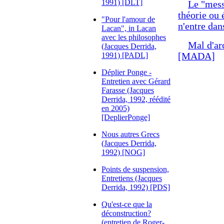
1991) [DLT]
Le "mess
théorie ou 
"Pour l'amour de
n'entre dan
Lacan", in Lacan
avec les philosophes
Mal d'ar
(Jacques Derrida,
1991) [PADL]
[MADA]
Déplier Ponge -
Entretien avec Gérard
Farasse (Jacques
Derrida, 1992, réédité
en 2005)
[DeplierPonge]
Nous autres Grecs
(Jacques Derrida,
1992) [NOG]
Points de suspension,
Entretiens (Jacques
Derrida, 1992) [PDS]
Qu'est-ce que la
déconstruction?
(entretien de Roger-