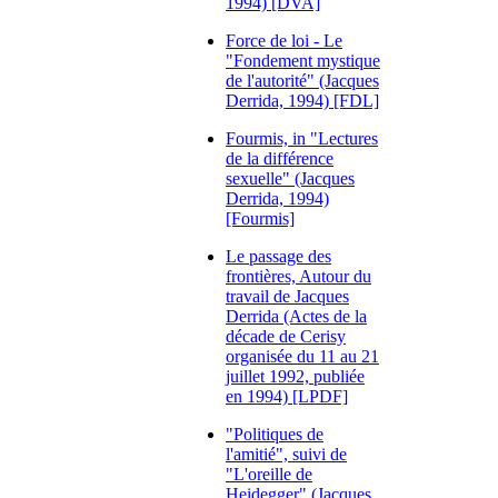
1994) [DVA]
Force de loi - Le
"Fondement mystique
de l'autorité" (Jacques
Derrida, 1994) [FDL]
Fourmis, in "Lectures
de la différence
sexuelle" (Jacques
Derrida, 1994)
[Fourmis]
Le passage des
frontières, Autour du
travail de Jacques
Derrida (Actes de la
décade de Cerisy
organisée du 11 au 21
juillet 1992, publiée
en 1994) [LPDF]
"Politiques de
l'amitié", suivi de
"L'oreille de
Heidegger" (Jacques