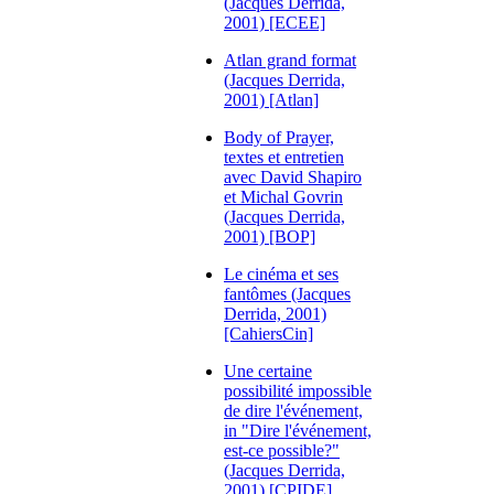
(Jacques Derrida,
2001) [ECEE]
Atlan grand format
(Jacques Derrida,
2001) [Atlan]
Body of Prayer,
textes et entretien
avec David Shapiro
et Michal Govrin
(Jacques Derrida,
2001) [BOP]
Le cinéma et ses
fantômes (Jacques
Derrida, 2001)
[CahiersCin]
Une certaine
possibilité impossible
de dire l'événement,
in "Dire l'événement,
est-ce possible?"
(Jacques Derrida,
2001) [CPIDE]