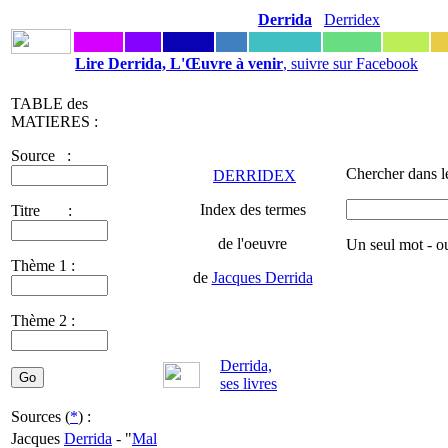
Derrida
Derridex
Lire Derrida, L'Œuvre à venir
, suivre sur Facebook
TABLE des
MATIERES :
Source :
Chercher dans l
DERRIDEX
Index des termes
Titre :
de l'oeuvre
Un seul mot - o
Thème 1 :
de
Jacques Derrida
Thème 2 :
Derrida,
ses livres
Sources (
*
) :
Jacques
Derrida
- "
Mal