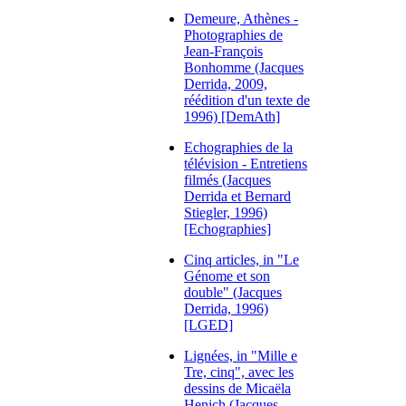
Demeure, Athènes -
Photographies de
Jean-François
Bonhomme (Jacques
Derrida, 2009,
réédition d'un texte de
1996) [DemAth]
Echographies de la
télévision - Entretiens
filmés (Jacques
Derrida et Bernard
Stiegler, 1996)
[Echographies]
Cinq articles, in "Le
Génome et son
double" (Jacques
Derrida, 1996)
[LGED]
Lignées, in "Mille e
Tre, cinq", avec les
dessins de Micaëla
Henich (Jacques