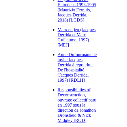
Entretiens 1993-1995
(Maurizio Ferraris,
Jacques Derrida,
2018) [LGDS]
Marx en jeu (Jacques
Derrida et Marc
Guillaume, 1997)
[MEJ]
Anne Dufourmantelle
invite Jacques
Derrida à répondre :
De l'hospitalité
(Jacques Derrida,
1997) [RDLH]
Responsibilities of
Deconstruction,
ouvrage collectif paru
en 1997 sous la
direction de Jonathon
Dronsfield & Nick
Midgley [ROD]