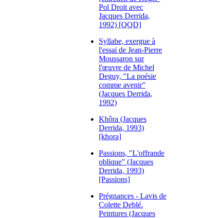
Pol Droit avec
Jacques Derrida,
1992) [QQD]
Syllabe, exergue à
l'essai de Jean-Pierre
Moussaron sur
l'œuvre de Michel
Deguy, "La poésie
comme avenir"
(Jacques Derrida,
1992)
Khôra (Jacques
Derrida, 1993)
[khora]
Passions, "L'offrande
oblique" (Jacques
Derrida, 1993)
[Passions]
Prégnances - Lavis de
Colette Deblé.
Peintures (Jacques