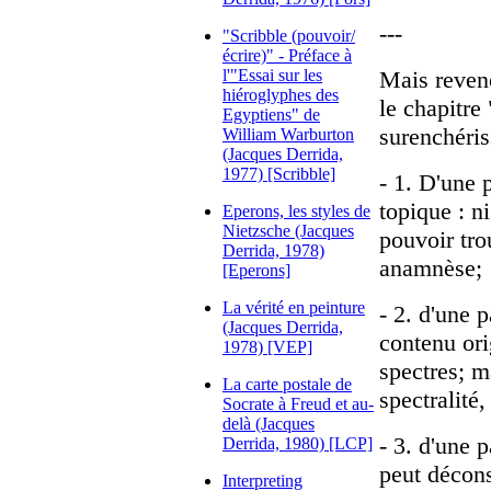
---
"Scribble (pouvoir/
écrire)" - Préface à
l'"Essai sur les
Mais reveno
hiéroglyphes des
le chapitre
Egyptiens" de
surenchéris
William Warburton
(Jacques Derrida,
1977) [Scribble]
- 1. D'une 
topique : n
Eperons, les styles de
Nietzsche (Jacques
pouvoir tro
Derrida, 1978)
anamnèse;
[Eperons]
La vérité en peinture
- 2. d'une p
(Jacques Derrida,
contenu ori
1978) [VEP]
spectres; ma
La carte postale de
spectralité,
Socrate à Freud et au-
delà (Jacques
- 3. d'une p
Derrida, 1980) [LCP]
peut déconst
Interpreting