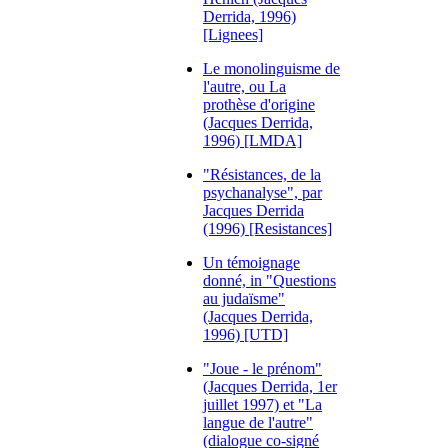
Derrida, 1996)
[Lignees]
Le monolinguisme de
l'autre, ou La
prothèse d'origine
(Jacques Derrida,
1996) [LMDA]
"Résistances, de la
psychanalyse", par
Jacques Derrida
(1996) [Resistances]
Un témoignage
donné, in "Questions
au judaïsme"
(Jacques Derrida,
1996) [UTD]
"Joue - le prénom"
(Jacques Derrida, 1er
juillet 1997) et "La
langue de l'autre"
(dialogue co-signé