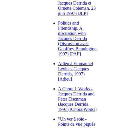
Jacques Derrida et
Ornette Coleman, 23
juin 1997) [JLP]
Politics and
Friendship, A
discussion with
Jacques Derrida
(Discussion avec
Geoffrey Bennington,
1997) [PAF]
Adieu à Emmanuel
Lévinas (Jacques
Derrida, 1997)
[Adieu]
A Chora L Works -
Jacques Derrida and
Peter Eisenman
(Jacques Derrida,
1997) [ChoralWorks]
"Un ver à soie -
Points de vue piqués