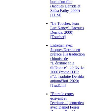
bord d'un film
(Jacques Derrida et
Safaa Fathy, 2000)
[TLM]
"Le Toucher, Jean-
Luc Nancy" (Jacques
Derrida, 2000)
[Toucher]
Entretien avec
Jacques Derrida en
préface à la traduction
chinoise de
"L'écriture et la
différence", 29 février
2000 (revue ITER
n°2, Traduire Derrida
aujourd'hui, 2020)
[TradChi]
"Entre le corps
écrivant et
l'écriture...", entretien
avec Daniel Ferrer