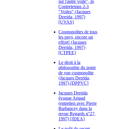
sur l'autre voile", in
Contretemps 2-3
"Voiles" (Jacques
Derrida, 1997)
[UVAS]
Cosmopolites de tous
les pays, encore un
effort! (Jacques
Derrida, 1997)
[CTPEE]
Le droit à la
philosophie du point
de vue cosmopolite
(Jacques Derrida,
1997) [DPPVC]
Jacques Derrida
évoque Artaud
(entretien avec Pierre
Barbancey dans la
revue Regards n°27,
1997) [JDEA]
Le goût du secret,