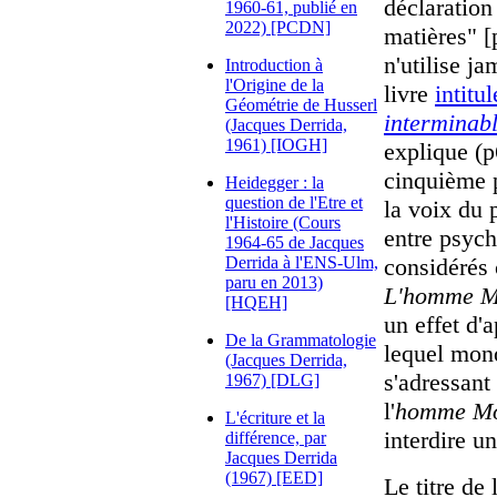
déclaration 
1960-61, publié en
2022) [PCDN]
matières" 
n'utilise j
Introduction à
l'Origine de la
livre
intitul
Géométrie de Husserl
interminab
(Jacques Derrida,
1961) [IOGH]
explique (p
cinquième 
Heidegger : la
question de l'Etre et
la voix du 
l'Histoire (Cours
entre psych
1964-65 de Jacques
Derrida à l'ENS-Ulm,
considérés
paru en 2013)
L'homme Mo
[HQEH]
un effet d'
De la Grammatologie
lequel mono
(Jacques Derrida,
s'adressant
1967) [DLG]
l'
homme Mo
L'écriture et la
interdire un
différence, par
Jacques Derrida
(1967) [EED]
Le titre de