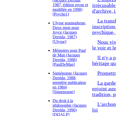
(Jacques Derrida,
1987, édition revue et
irrécusable
modifiée en 1998)
d'archive, i
[Psyche1]
La trans
Ulysse gramophone,
inscription
Deux mots pour
psychique, 
Joyce (Jacques
Derrida, 1987)
[Ulysse]
Nous viv
le voir et l
Mémoires pour Paul
de Man (Jacques
Il n'y a 
Derrida, 1988)
héritage qu
[PaulDeMan]
Promettre
Signéponge (Jacques
Derrida, 1988,
première publication
La garde 
en 1984)
enjoint aus
[Signeponge]
tradition, p
Du droit à la
L'archont
philosophie (Jacques
loi
Derrida, 1990)
[DDALP]