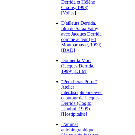
Derrida et Hélène
Cixous, 1998)
[Voiles]
D'ailleurs Derrida,
film de Safaa Fathy
avec Jacques Derrida
comme acteur (Ed
Montparnasse, 1999)
[DAD]
Donner la Mort
(Jacques Derrida,
1999) [DLM]
"Pera Peras Poros",
Atelier
interdisciplinaire avec
et autour de Jacques
Derrida (Cogito,
Istanbul, 1999)
[Hostipitalite]
L'animal
autobiographique