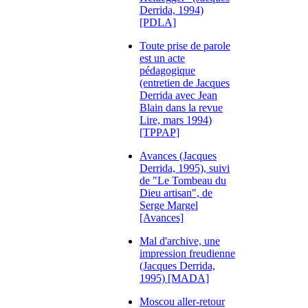
Derrida, 1994)
[PDLA]
Toute prise de parole
est un acte
pédagogique
(entretien de Jacques
Derrida avec Jean
Blain dans la revue
Lire, mars 1994)
[TPPAP]
Avances (Jacques
Derrida, 1995), suivi
de "Le Tombeau du
Dieu artisan", de
Serge Margel
[Avances]
Mal d'archive, une
impression freudienne
(Jacques Derrida,
1995) [MADA]
Moscou aller-retour