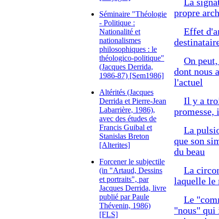
La signa
propre arch
Séminaire "Théologie
- Politique :
Effet d'a
Nationalité et
nationalismes
destinataire
philosophiques : le
théologico-politique"
On peut,
(Jacques Derrida,
dont nous a
1986-87) [Sem1986]
l'actuel
Altérités (Jacques
Il y a tr
Derrida et Pierre-Jean
Labarrière, 1986),
promesse, i
avec des études de
Francis Guibal et
La pulsio
Stanislas Breton
que son sim
[Alterites]
du beau
Forcener le subjectile
La circon
(in "Artaud, Dessins
et portraits", par
laquelle le
Jacques Derrida, livre
publié par Paule
Le "com
Thévenin, 1986)
"nous" qui 
[FLS]