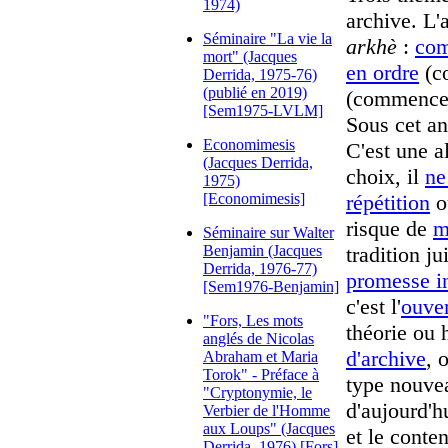
1974)
archive. L'
Séminaire "La vie la
arkhè
:
co
mort" (Jacques
en ordre
(co
Derrida, 1975-76)
(publié en 2019)
(commencem
[Sem1975-LVLM]
Sous cet an
Economimesis
C'est une a
(Jacques Derrida,
choix, il
ne
1975)
[Economimesis]
répétition
o
risque de
m
Séminaire sur Walter
Benjamin (Jacques
tradition j
Derrida, 1976-77)
promesse i
[Sem1976-Benjamin]
c'est l'
ouver
"Fors, Les mots
théorie ou 
anglés de Nicolas
d'archive
, 
Abraham et Maria
Torok" - Préface à
type nouvea
"Cryptonymie, le
d'aujourd'h
Verbier de l'Homme
aux Loups" (Jacques
et le conte
Derrida, 1976) [Fors]