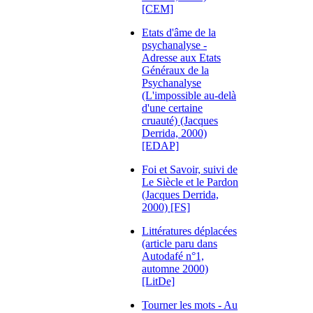
[CEM]
Etats d'âme de la
psychanalyse -
Adresse aux Etats
Généraux de la
Psychanalyse
(L'impossible au-delà
d'une certaine
cruauté) (Jacques
Derrida, 2000)
[EDAP]
Foi et Savoir, suivi de
Le Siècle et le Pardon
(Jacques Derrida,
2000) [FS]
Littératures déplacées
(article paru dans
Autodafé n°1,
automne 2000)
[LitDe]
Tourner les mots - Au