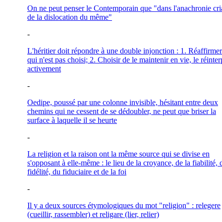
On ne peut penser le Contemporain que "dans l'anachronie cri
de la dislocation du même"
-
L'héritier doit répondre à une double injonction : 1. Réaffirmer
qui n'est pas choisi; 2. Choisir de le maintenir en vie, le réinter
activement
-
Oedipe, poussé par une colonne invisible, hésitant entre deux
chemins qui ne cessent de se dédoubler, ne peut que briser la
surface à laquelle il se heurte
-
La religion et la raison ont la même source qui se divise en
s'opposant à elle-même : le lieu de la croyance, de la fiabilité, 
fidélité, du fiduciaire et de la foi
-
Il y a deux sources étymologiques du mot "religion" : relegere
(cueillir, rassembler) et religare (lier, relier)