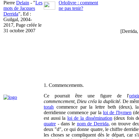
Pierre
Delain
- "
Les
Orlolivre : comment
mots de Jacques
ne pas tenir?
Derrida
", Ed :
Guilgal, 2004-
2017, Page créée le
31 octobre 2007
[Derrida,
1. Commencements.
Ce pourrait être une figure de l'
origi
commencement, Dieu créa la duplicité
. De mêm
torah
commence par la lettre beth (deux), l
derridienne commence par la
loi de l'hymen
(de
est aussi la
loi de la dissémination
(deux fois d
quatre
- dans le
nom de Derrida
, on trouve deu
deux "d", ce qui donne quatre, le chiffre derridi
les choses se compliquent dès le départ, car s'i