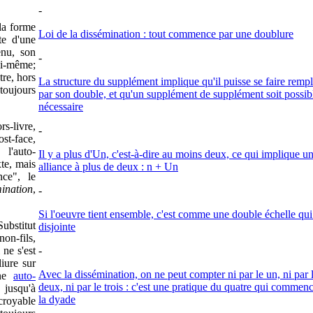
-
 la forme
Loi de la dissémination : tout commence par une doublure
te d'une
enu, son
-
ui-même;
tre, hors
La structure du supplément implique qu'il puisse se faire remp
toujours
par son double, et qu'un supplément de supplément soit possibl
nécessaire
rs-livre,
-
st-face,
 l'auto-
Il y a plus d'Un, c'est-à-dire au moins deux, ce qui implique u
te, mais
alliance à plus de deux : n + Un
ce", le
ination
,
-
Si l'oeuvre tient ensemble, c'est comme une double échelle qui
Substitut
disjointe
/non-fils,
 ne s'est
-
iure sur
Avec la dissémination, on ne peut compter ni par le un, ni par 
une
auto-
deux, ni par le trois : c'est une pratique du quatre qui commen
 jusqu'à
la dyade
croyable