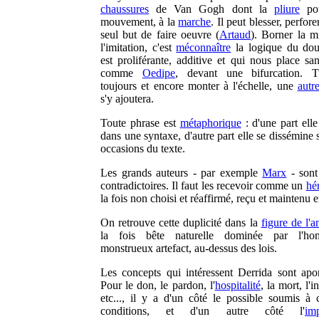
chaussures
de Van Gogh dont la
pliure
pou
mouvement, à la
marche
. Il peut blesser, perfore
seul but de faire oeuvre (
Artaud
). Borner la m
l'imitation, c'est
méconnaître
la logique du dou
est proliférante, additive et qui nous place san
comme
Oedipe
, devant une bifurcation. 
toujours et encore monter à l'échelle, une
autr
s'y ajoutera.
Toute phrase est
métaphorique
: d'une part elle 
dans une syntaxe, d'autre part elle se dissémine 
occasions du texte.
Les grands auteurs - par exemple
Marx
- sont 
contradictoires. Il faut les recevoir comme un
hé
la fois non choisi et réaffirmé, reçu et maintenu e
On retrouve cette duplicité dans la
figure de l'a
la fois bête naturelle dominée par l'h
monstrueux artefact, au-dessus des lois.
Les concepts qui intéressent Derrida sont apor
Pour le don, le pardon, l'
hospitalité
, la mort, l'i
etc..., il y a d'un côté le possible soumis à c
conditions, et d'un autre côté l'
im