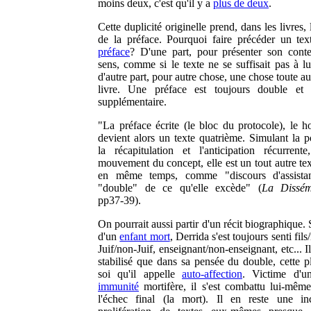
moins deux, c'est qu'il y a
plus de deux
.
Cette duplicité originelle prend, dans les livres,
de la préface. Pourquoi faire précéder un tex
préface
? D'une part, pour présenter son cont
sens, comme si le texte ne se suffisait pas à l
d'autre part, pour autre chose, une chose toute au
livre. Une préface est toujours double et 
supplémentaire.
"La préface écrite (le bloc du protocole), le ho
devient alors un texte quatrième. Simulant la po
la récapitulation et l'anticipation récurrente,
mouvement du concept, elle est un tout autre tex
en même temps, comme "discours d'assistan
"double" de ce qu'elle excède" (
La Dissém
pp37-39).
On pourrait aussi partir d'un récit biographique. 
d'un
enfant mort
, Derrida s'est toujours senti fils
Juif/non-Juif, enseignant/non-enseignant, etc... Il
stabilisé que dans sa pensée du double, cette pl
soi qu'il appelle
auto-affection
. Victime d'
immunité
mortifère, il s'est combattu lui-même
l'échec final (la mort). Il en reste une in