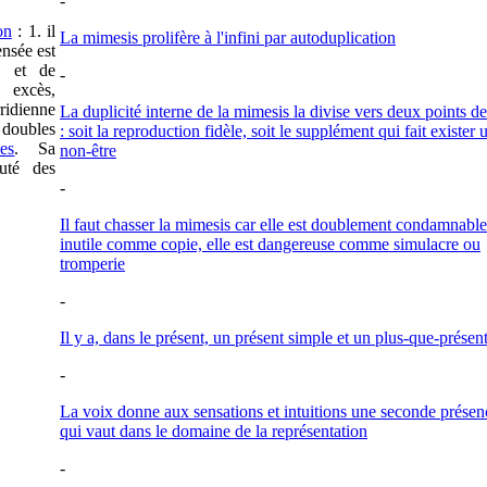
-
on
: 1. il
La mimesis prolifère à l'infini par autoduplication
ensée est
e et de
-
, excès,
ridienne
La duplicité interne de la mimesis la divise vers deux points de
e doubles
: soit la reproduction fidèle, soit le supplément qui fait exister 
es
. Sa
non-être
uté des
-
Il faut chasser la mimesis car elle est doublement condamnable
inutile comme copie, elle est dangereuse comme simulacre ou
tromperie
-
Il y a, dans le présent, un présent simple et un plus-que-présen
-
La voix donne aux sensations et intuitions une seconde présen
qui vaut dans le domaine de la représentation
-