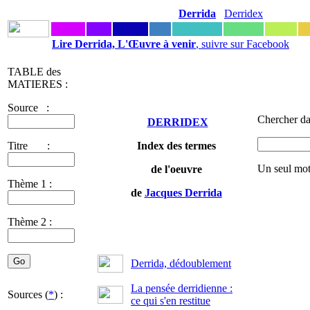
Derrida
Derridex
Lire Derrida, L'Œuvre à venir
, suivre sur Facebook
TABLE des
MATIERES :
Source :
Chercher da
DERRIDEX
Titre :
Index des termes
Un seul mot
de l'oeuvre
Thème 1 :
de
Jacques Derrida
Thème 2 :
Derrida, dédoublement
La pensée derridienne :
Sources (
*
) :
ce qui s'en restitue