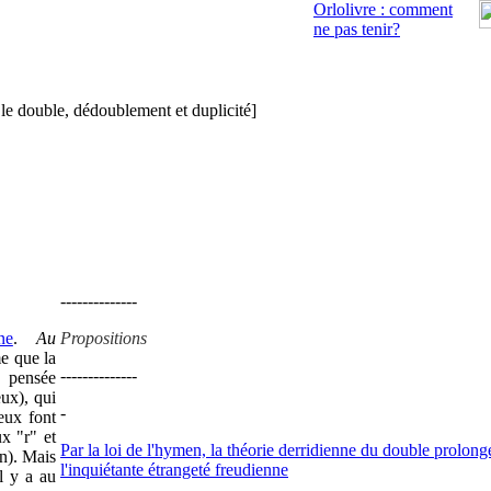
Orlolivre : comment
ne pas tenir?
 le double, dédoublement et duplicité]
--------------
ne
.
Au
Propositions
e que la
--------------
a pensée
ux), qui
-
eux font
x "r" et
Par la loi de l'hymen, la théorie derridienne du double prolong
en). Mais
l'inquiétante étrangeté freudienne
l y a au