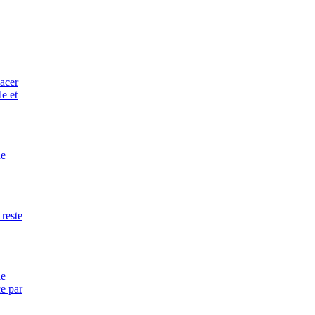
lacer
e et
ne
 reste
le
ce par