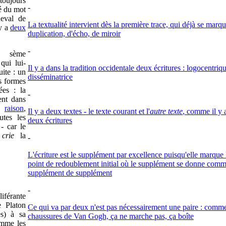
toujours
-
té du mot
heval de
La textualité intervient dès la première trace, qui déjà se marq
 y a
deux
duplication, d'écho, de miroir
-
sème
qui lui-
Il y a dans la tradition occidentale deux écritures : logocentriqu
uite : un
disséminatrice
es formes
ées : la
-
ent dans
la
raison
,
Il y a deux textes - le texte courant et l'
autre texte
, comme il y 
utes les
deux écritures
- car le
,
crie
la
-
L'écriture est le supplément par excellence puisqu'elle marque 
point de redoublement initial où le supplément se donne com
supplément de supplément
-
liférante
e Platon
Ce qui va par deux n'est pas nécessairement une paire : comme
es) à sa
chaussures de Van Gogh, ça ne marche pas, ça boîte
omme les