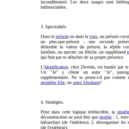
inconditionnel. Les deux usages sont hétéro
indissociables.
3. Spectralités.
Dans le
présent
ou dans la
voix
, un présent coex
un plus-que-présent - une seconde prése
dédouble la valeur du présent, la répète c
fantôme, un spectre, un fétiche, un supplément
p
qui finit par se détacher de sa propre présence.
L'
identification
, chez Derrida, est hantée par le
Un "Je" y côtoie un autre "Je", parerg
supplémentaire. Ne se pense-t-il pas comme 
prophète Elie
, un
autre Abraham
?
4. Stratégies.
Prise dans cette logique irréductible, la
stratég
déconstruction ne peut être que
double
: 1. renv
hiérarchies (de l'intérieur); 2. désorganiser les
(de l'extérieur).