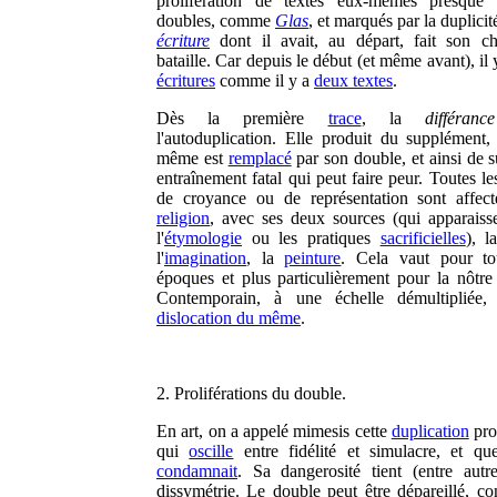
prolifération de textes eux-mêmes presque 
doubles, comme
Glas
, et marqués par la duplici
écriture
dont il avait, au départ, fait son c
bataille. Car depuis le début (et même avant), il
écritures
comme il y a
deux textes
.
Dès la première
trace
, la
différance
l'autoduplication. Elle produit du supplément, 
même est
remplacé
par son double, et ainsi de s
entraînement fatal qui peut faire peur. Toutes l
de croyance ou de représentation sont affect
religion
, avec ses deux sources (qui apparaiss
l'
étymologie
ou les pratiques
sacrificielles
), 
l'
imagination
, la
peinture
. Cela vaut pour to
époques et plus particulièrement pour la nôtre 
Contemporain, à une échelle démultipliée
dislocation du même
.
2. Proliférations du double.
En art, on a appelé mimesis cette
duplication
pro
qui
oscille
entre fidélité et simulacre, et qu
condamnait
. Sa dangerosité tient (entre autr
dissymétrie. Le double peut être dépareillé, c