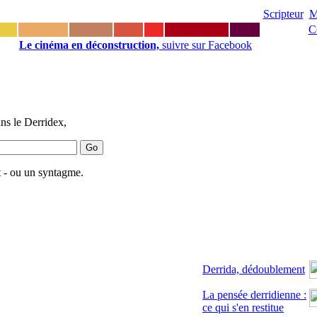
Scripteur
M
C
Le cinéma en déconstruction,
suivre sur Facebook
ns le Derridex,
 - ou un syntagme.
Derrida, dédoublement
La pensée derridienne :
ce qui s'en restitue