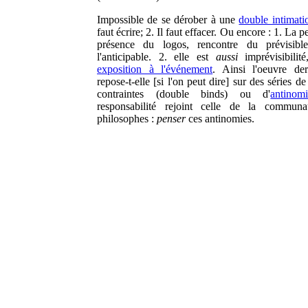
Impossible de se dérober à une
double intimati
faut écrire; 2. Il faut effacer. Ou encore : 1. La p
présence du logos, rencontre du prévisibl
l'anticipable. 2. elle est
aussi
imprévisibilité
exposition à l'événement
. Ainsi l'oeuvre der
repose-t-elle [si l'on peut dire] sur des séries d
contraintes (double binds) ou d'
antinomi
responsabilité rejoint celle de la communa
philosophes :
penser
ces antinomies.