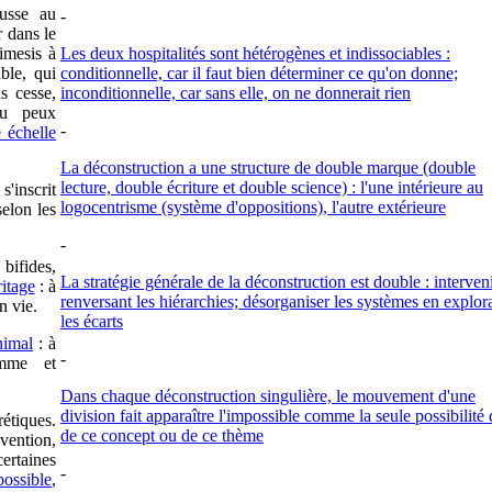
sse au
-
r dans le
imesis à
Les deux hospitalités sont hétérogènes et indissociables :
ble, qui
conditionnelle, car il faut bien déterminer ce qu'on donne;
s cesse,
inconditionnelle, car sans elle, on ne donnerait rien
Tu peux
-
e échelle
La déconstruction a une structure de double marque (double
lecture, double écriture et double science) : l'une intérieure au
s'inscrit
logocentrisme (système d'oppositions), l'autre extérieure
selon les
-
bifides,
La stratégie générale de la déconstruction est double : interven
ritage
: à
renversant les hiérarchies; désorganiser les systèmes en explor
n vie.
les écarts
nimal
: à
-
omme et
Dans chaque déconstruction singulière, le mouvement d'une
division fait apparaître l'impossible comme la seule possibilité
étiques.
de ce concept ou de ce thème
nvention,
ertaines
-
possible
,