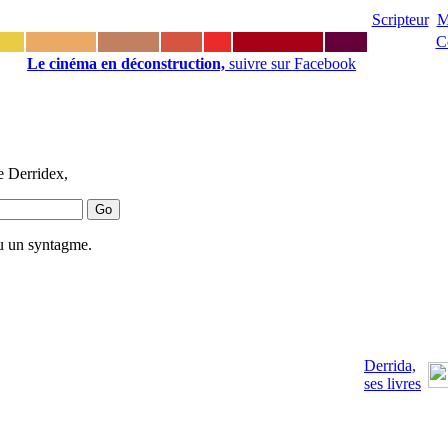
Scripteur
M
C
Le cinéma en déconstruction,
suivre sur Facebook
e Derridex,
u un syntagme.
Derrida,
ses livres