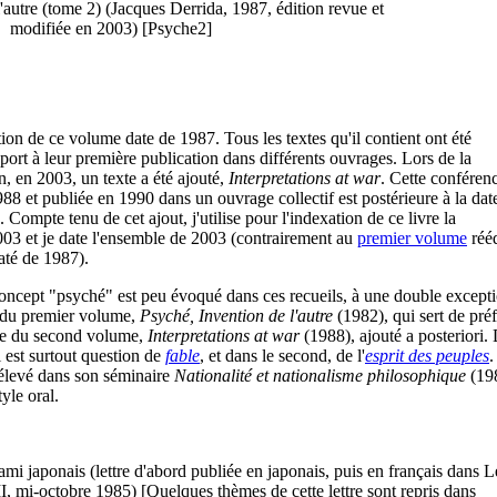
'autre (tome 2) (Jacques Derrida, 1987, édition revue et
modifiée en 2003) [Psyche2]
ion de ce volume date de 1987. Tous les textes qu'il contient ont été
port à leur première publication dans différents ouvrages. Lors de la
, en 2003, un texte a été ajouté,
Interpretations at war
. Cette conféren
8 et publiée en 1990 dans un ouvrage collectif est postérieure à la dat
 Compte tenu de cet ajout, j'utilise pour l'indexation de ce livre la
003 et je date l'ensemble de 2003 (contrairement au
premier volume
rééd
até de 1987).
oncept "psyché" est peu évoqué dans ces recueils, à une double excepti
e du premier volume,
Psyché, Invention de l'autre
(1982), qui sert de pré
xte du second volume,
Interpretations at war
(1988), ajouté a posteriori.
l est surtout question de
fable
, et dans le second, de l'
esprit des peuples
.
rélevé dans son séminaire
Nationalité et nationalisme philosophique
(19
tyle oral.
 ami japonais (lettre d'abord publiée en japonais, puis en français dans L
, mi-octobre 1985) [Quelques thèmes de cette lettre sont repris dans