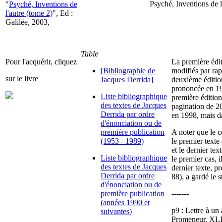
Psyché, Inventions de l
"
Psyché, Inventions de
l'autre (tome 2)
", Ed :
Galilée, 2003,
Table
Pour l'acquérir, cliquez
La première édit
[Bibliographie de
modifiés par rap
sur le livre
Jacques Derrida]
deuxième édition
prononcée en 198
Liste bibliographique
première édition.
des textes de Jacques
pagination de 2
Derrida par ordre
en 1998, mais d
d'énonciation ou de
première publication
A noter que le c
(1953 - 1989)
le premier text
et le dernier te
Liste bibliographique
le premier cas, i
des textes de Jacques
dernier texte, p
Derrida par ordre
88), a gardé le s
d'énonciation ou de
première publication
-------
(années 1990 et
p9 : Lettre à un
suivantes)
Promeneur, XLII