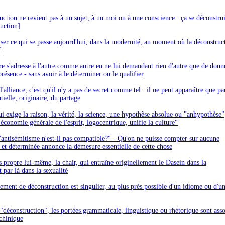
uction ne revient pas à un sujet, à un moi ou à une conscience : ça se déconstrui
ruction]
enser ce qui se passe aujourd'hui, dans la modernité, au moment où la déconstruc
f
re s'adresse à l'autre comme autre en ne lui demandant rien d'autre que de donn
résence - sans avoir à le déterminer ou le qualifier
l'alliance, c'est qu'il n'y a pas de secret comme tel : il ne peut apparaître que p
tielle, originaire, du partage
ui exige la raison, la vérité, la science, une hypothèse absolue ou "anhypothèse"
économie générale de l'esprit, logocentrique, unifie la culture"
'antisémitisme n'est-il pas compatible?" - Qu'on ne puisse compter sur aucune
 et déterminée annonce la démesure essentielle de cette chose
ps propre lui-même, la chair, qui entraîne originellement le Dasein dans la
 par là dans la sexualité
ment de déconstruction est singulier, au plus près possible d'un idiome ou d'u
"déconstruction", les portées grammaticale, linguistique ou rhétorique sont asso
chinique