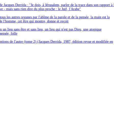
e Jacques Derrida : "Je dois, à Jérusalem, parler de la trace dans son rapport à 
ve - mais sans rien dire du plus proche : le Juif, l'Arabe"
ous les autres organes par l'abîme de la parole et de la pensée, la main est la
e l'homme, cet être qui montre, donne et reçoit
n un lieu sans être et sans lieu, un lieu qui n'est pas Dieu, une atopique
nsensée, folle
ntions de l'autre (tome 2) (Jacques Derrida, 1987, édition revue et modifiée en
]