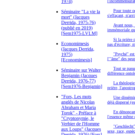
1974)
l'incommensurabl
Pour toute o
Séminaire "La vie la
s'effaçant, n'ar
mort" (Jacques
Derrida, 1975-76)
Avant nous, "
(publié en 2019)
immémoriale qui 
[Sem1975-LVLM]
Si la prière 
Economimesis
pas d'écriture; m
(Jacques Derrida,
1975)
"Psyché" est 
l'"âme" des peupl
[Economimesis]
Tout se passe
Séminaire sur Walter
différence ontol
Benjamin (Jacques
Derrida, 1976-77)
La théologie
[Sem1976-Benjamin]
prière, l'apostro
"Fors, Les mots
Une dissémina
anglés de Nicolas
déjà dispersé (e
Abraham et Maria
En dénonçant
Torok" - Préface à
l'essence même d
"Cryptonymie, le
Verbier de l'Homme
"Geschlecht"
aux Loups" (Jacques
sexe, race, espè
Derrida, 1976) [Fors]