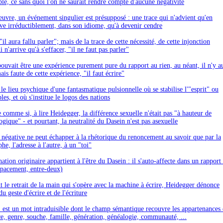
e, ce sans quoi l'on ne saurait rendre compte d'aucune négativité
euvre, un événement singulier est présupposé : une trace qui n'advient qu'en
rive irréductiblement, dans son idiome, qu'à devenir cendre
il aura fallu parler"; mais de la trace de cette nécessité, de cette injonction
n'arrive qu'à s'effacer, "il ne faut pas parler"
pouvait être une expérience purement pure du rapport au rien, au néant, il n'y au
ais faute de cette expérience, "il faut écrire"
le lieu psychique d'une fantasmatique pulsionnelle où se stabilise l'"esprit" ou
es, et où s'institue le logos des nations
 comme si, à lire Heidegger, la différence sexuelle n'était pas "à hauteur de
ogique" - et pourtant, la neutralité du Dasein n'est pas asexuelle
 négative ne peut échapper à la rhétorique du renoncement au savoir que par la
phe, l'adresse à l'autre, à un "toi"
tion originaire appartient à l'être du Dasein : il s'auto-affecte dans un rapport 
spacement, entre-deux)
 le retrait de la main qui s'opère avec la machine à écrire, Heidegger dénonce
u geste d'écrire et de l'écriture
 est un mot intraduisible dont le champ sémantique recouvre les appartenances
ce, genre, souche, famille, génération, généalogie, communauté, ...