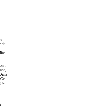
ce
e de
ité
on :
face,
 Dans
 Ce
87-
e