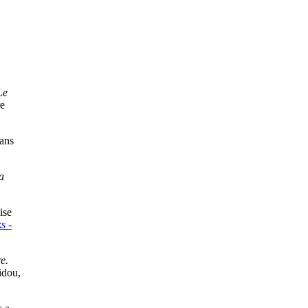
Le
re
dans
a
ise
s -
e.
idou,