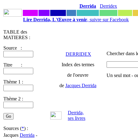
Derrida
Derridex
Lire Derrida, L'Œuvre à venir
, suivre sur Facebook
TABLE des
MATIERES :
Source :
Chercher dans l
DERRIDEX
Index des termes
Titre :
de l'oeuvre
Un seul mot - o
Thème 1 :
de
Jacques Derrida
Thème 2 :
Derrida,
ses livres
Sources (
*
) :
Jacques
Derrida
-