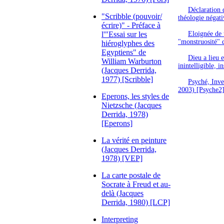
Déclaration d
"Scribble (pouvoir/
théologie négati
écrire)" - Préface à
l'"Essai sur les
Eloignée de t
"monstruosité" d
hiéroglyphes des
Egyptiens" de
Dieu a lieu e
William Warburton
inintelligible, i
(Jacques Derrida,
1977) [Scribble]
Psyché, Inve
2003) [Psyche2
Eperons, les styles de
Nietzsche (Jacques
Derrida, 1978)
[Eperons]
La vérité en peinture
(Jacques Derrida,
1978) [VEP]
La carte postale de
Socrate à Freud et au-
delà (Jacques
Derrida, 1980) [LCP]
Interpreting