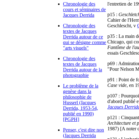
Chronologie des
l'entretien de 19
cours et séminaires de
p15 :
Geschletch
Jacques Derrida
Cahier de l'Hern
Chronologie des
Geschlescht, v
textes de Jacques
p35 : La main d
Derrida autour de ce
Chicago, qui co
qui se désigne comme
Fantôme de l'aut
"arts visuels"
essais Geschles
Chronologie des
p69 : Admiratio
textes de Jacques
"Pour Nelson M
Derrida autour de la
photographie
p91 : Point de f
Case vide
, en 1
Le problème de la
genèse dans la
p107 : Pourquoi 
philosophie de
d'abord publié 
Husserl (Jacques
Jacques Derrid
Derrida, 1953-54,
publié en 1990)
p121 : Cinquant
[PGPH]
Architecture et 
1987) [A noter
Penser, c'est dire non
(Jacques Derrida