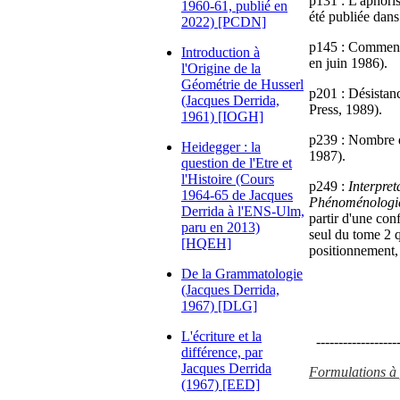
p131 : L'aphori
1960-61, publié en
été publiée dan
2022) [PCDN]
p145 : Comment 
Introduction à
en juin 1986).
l'Origine de la
Géométrie de Husserl
p201 : Désistan
(Jacques Derrida,
Press, 1989).
1961) [IOGH]
p239 : Nombre d
Heidegger : la
1987).
question de l'Etre et
l'Histoire (Cours
p249 :
Interpret
1964-65 de Jacques
Phénoménologie 
Derrida à l'ENS-Ulm,
partir d'une con
paru en 2013)
seul du tome 2 q
[HQEH]
positionnement,
De la Grammatologie
(Jacques Derrida,
1967) [DLG]
L'écriture et la
-------------------
différence, par
Jacques Derrida
Formulations à p
(1967) [EED]