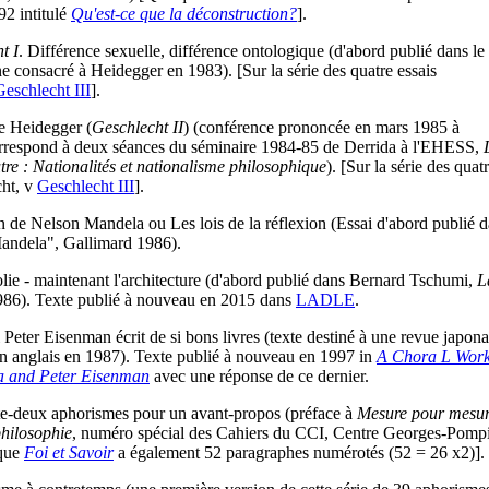
92 intitulé
Qu'est-ce que la déconstruction?
].
t I
. Différence sexuelle, différence ontologique (d'abord publié dans le
e consacré à Heidegger en 1983). [Sur la série des quatre essais
Geschlecht III
].
e Heidegger (
Geschlecht II
) (conférence prononcée en mars 1985 à
rrespond à deux séances du séminaire 1984-85 de Derrida à l'EHESS,
re : Nationalités et nationalisme philosophique
). [Sur la série des quat
cht, v
Geschlecht III
].
n de Nelson Mandela ou Les lois de la réflexion (Essai d'abord publié 
andela", Gallimard 1986).
olie - maintenant l'architecture (d'abord publié dans Bernard Tschumi,
L
986). Texte publié à nouveau en 2015 dans
LADLE
.
Peter Eisenman écrit de si bons livres (texte destiné à une revue japona
en anglais en 1987). Texte publié à nouveau en 1997 in
A Chora L Work
a and Peter Eisenman
avec une réponse de ce dernier.
e-deux aphorismes pour un avant-propos (préface à
Mesure pour mesur
philosophie
, numéro spécial des Cahiers du CCI, Centre Georges-Pomp
 que
Foi et Savoir
a également 52 paragraphes numérotés (52 = 26 x2)].