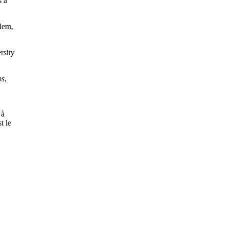
s a
lem,
rsity
ps
,
 à
t le