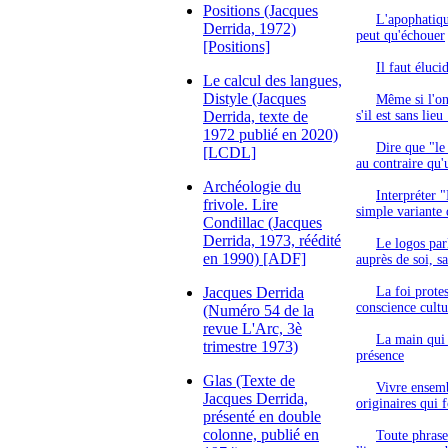
Positions (Jacques
L'apophatiqu
Derrida, 1972)
peut qu'échouer
[Positions]
Il faut éluci
Le calcul des langues,
Distyle (Jacques
Même si l'on 
Derrida, texte de
s'il est sans lie
1972 publié en 2020)
Dire que "le
[LCDL]
au contraire qu'
Archéologie du
Interpréter 
frivole. Lire
simple variante
Condillac (Jacques
Derrida, 1973, réédité
Le logos par
en 1990) [ADF]
auprès de soi, s
Jacques Derrida
La foi protes
conscience cultu
(Numéro 54 de la
revue L'Arc, 3è
La main qui 
trimestre 1973)
présence
Glas (Texte de
Vivre ensemb
Jacques Derrida,
originaires qui 
présenté en double
colonne, publié en
Toute phrase