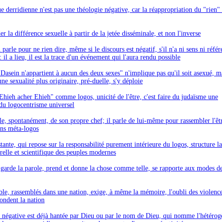
e derridienne n'est pas une théologie négative, car la réappropriation du "rien"
der la différence sexuelle à partir de la jetée disséminale, et non l'inverse
parle pour ne rien dire, même si le discours est négatif, s'il n'a ni sens ni référ
u : il a lieu, il est la trace d'un événement qui l'aura rendu possible
 Dasein n'appartient à aucun des deux sexes" n'implique pas qu'il soit asexué, m
une sexualité plus originaire, pré-duelle, s'y déploie
"Ehieh acher Ehieh" comme logos, unicité de l'être, c'est faire du judaïsme une
 du logocentrisme universel
le, spontanément, de son propre chef; il parle de lui-même pour rassembler l'êt
ans méta-logos
tante, qui repose sur la responsabilité purement intérieure du logos, structure la
relle et scientifique des peuples modernes
garde la parole, prend et donne la chose comme telle, se rapporte aux modes de
le, rassemblés dans une nation, exige, à même la mémoire, l'oubli des violenc
fondent la nation
 négative est déjà hantée par Dieu ou par le nom de Dieu, qui nomme l'hétérog