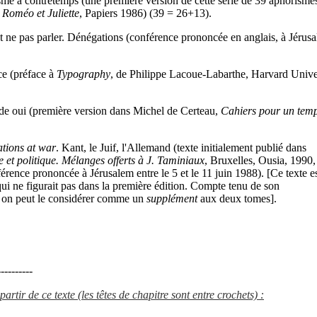
sme à contretemps (une première version de cette série de 39 aphorisme
s
Roméo et Juliette
, Papiers 1986) (39 = 26+13).
ne pas parler. Dénégations (conférence prononcée en anglais, à Jérusa
ce (préface à
Typography
, de Philippe Lacoue-Labarthe, Harvard Unive
e oui (première version dans Michel de Certeau,
Cahiers pour un tem
ations at war
. Kant, le Juif, l'Allemand (texte initialement publié dans
et politique. Mélanges offerts à J. Taminiaux
, Bruxelles, Ousia, 1990,
férence prononcée à Jérusalem entre le 5 et le 11 juin 1988). [Ce texte es
ui ne figurait pas dans la première édition. Compte tenu de son
 on peut le considérer comme un
supplément
aux deux tomes].
---------
artir de ce texte (les têtes de chapitre sont entre crochets) :