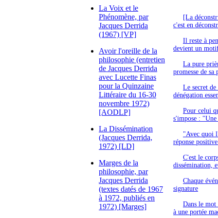
La Voix et le
Phénomène, par
[La déconstr
Jacques Derrida
c'est en déconst
(1967) [VP]
Il reste à p
devient un moti
Avoir l'oreille de la
philosophie (entretien
La pure priè
de Jacques Derrida
promesse de sa p
avec Lucette Finas
pour la Quinzaine
Le secret de 
Littéraire du 16-30
dénégation essen
novembre 1972)
Pour celui q
[AODLP]
s'impose : "Une 
La Dissémination
"Avec quoi l
(Jacques Derrida,
réponse positive
1972) [LD]
C'est le cor
Marges de la
dissémination, et
philosophie, par
Jacques Derrida
Chaque événe
(textes datés de 1967
signature
à 1972, publiés en
Dans le mot 
1972) [Marges]
à une portée ma