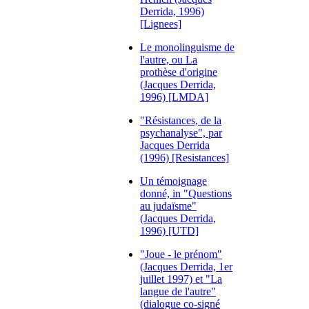
Derrida, 1996)
[Lignees]
Le monolinguisme de
l'autre, ou La
prothèse d'origine
(Jacques Derrida,
1996) [LMDA]
"Résistances, de la
psychanalyse", par
Jacques Derrida
(1996) [Resistances]
Un témoignage
donné, in "Questions
au judaïsme"
(Jacques Derrida,
1996) [UTD]
"Joue - le prénom"
(Jacques Derrida, 1er
juillet 1997) et "La
langue de l'autre"
(dialogue co-signé