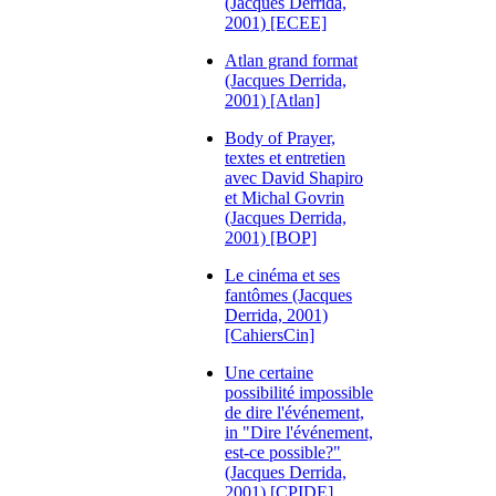
(Jacques Derrida,
2001) [ECEE]
Atlan grand format
(Jacques Derrida,
2001) [Atlan]
Body of Prayer,
textes et entretien
avec David Shapiro
et Michal Govrin
(Jacques Derrida,
2001) [BOP]
Le cinéma et ses
fantômes (Jacques
Derrida, 2001)
[CahiersCin]
Une certaine
possibilité impossible
de dire l'événement,
in "Dire l'événement,
est-ce possible?"
(Jacques Derrida,
2001) [CPIDE]