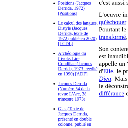
c'est aussi
Positions (Jacques
Derrida, 1972)
[Positions]
L'oeuvre in
qu'échouer
Le calcul des langues,
Distyle (Jacques
Pourtant le
Derrida, texte de
transformé
1972 publié en 2020)
[LCDL]
Son contenu
Archéologie du
est inaudib
frivole. Lire
appelle un 
Condillac (Jacques
Derrida, 1973, réédité
d'
Elie
, le 
en 1990) [ADF]
Dieu
. Mais
Jacques Derrida
le déconstr
(Numéro 54 de la
différance
e
revue L'Arc, 3è
trimestre 1973)
Glas (Texte de
Jacques Derrida,
présenté en double
colonne, publié en