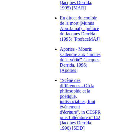
(Jacques Derrida,
1995) [MAR]
En direct du couloir
de la mort (Mumia
Abu-Jamal) - préface
de Jacques Derrida
(1995) [PrefaceMAJ]
Apories - Mourir,
s'attendre aux "limites
de la vérité" (Jacques
Derrida, 1996)
[Apories]
"Scène des
différences - Où la
philosophie et la
poétique,
indissociables, font
événement
d'écriture", in CESPR
puis Littérature n°142
(Jacques Derrida,
1996) [SDD]