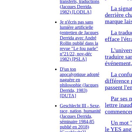
transferts, traductions
(Jacques Derrida,
La signat
1982) [LODLA]
derrière c
marque lai
Je n'écris pas sans
lumière artificielle
La tradu
(entretien de Jacques
Derrida avec André
efface l'ét
Rollin publié dans la
revue "Le fou parle"
L'univer
n°21/22, nov-déc
traduire sa
1982) [PSLA]
événement, 
D'un ton
La confus
apocalyptique adopté
naguère en
différence 
philosophie (Jacques
passent l'
Derrida, 1983)
[DUTA]
Par ses 
lettre inau
Geschlecht III - Sexe,
race, nation, humanité
commencem
(Jacques Derrida,
séminaire 1984-85
Un mot "
publié en 2018)
le YES ang