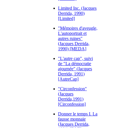
Limited Inc. (Jacques
Derrida, 1990)
[Limited]
"Mémoires d'aveugle,
L'autoportrait et
autres ruines"
(Jacques Derrida,
1990) [MEDA]
"L'autre cap", suivi
de "La démocratie
ajournée" (Jacques
Derrida, 1991)
[AutreCap]
"Circonfession"
(Jacques
Derrida,1991)
[Circonfession]
Donner le temps I. La
fausse monnaie
(Jacques Derrida,