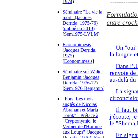
-------------
1974)
Séminaire "La vie la
Formulation
mort" (Jacques
entre croch
Derrida, 1975-76)
(publié en 2019)
[Sem1975-LVLM]
Economimesis
Un "oui"
(Jacques Derrida,
la langue et
1975)
[Economimesis]
Dans l'Ul
Séminaire sur Walter
renvoie de 
Benjamin (Jacques
au-delà du 
Derrida, 1976-77)
[Sem1976-Benjamin]
La signat
circoncisio
"Fors, Les mots
anglés de Nicolas
Il faut 
Abraham et Maria
Torok" - Préface à
j'écoute, j
"Cryptonymie, le
le "Shema I
Verbier de l'Homme
aux Loups" (Jacques
En signa
Derrida, 1976) [Fors]