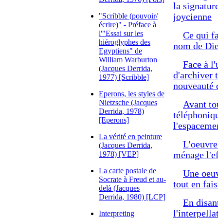
la signature
"Scribble (pouvoir/
joycienne
écrire)" - Préface à
l'"Essai sur les
Ce qui fa
hiéroglyphes des
nom de Di
Egyptiens" de
William Warburton
Face à l'
(Jacques Derrida,
d'archiver 
1977) [Scribble]
nouveauté 
Eperons, les styles de
Nietzsche (Jacques
Avant to
Derrida, 1978)
téléphoniqu
[Eperons]
l'espacemen
La vérité en peinture
L'oeuvre
(Jacques Derrida,
1978) [VEP]
ménage l'ef
La carte postale de
Une oeuv
Socrate à Freud et au-
tout en fai
delà (Jacques
Derrida, 1980) [LCP]
En disant
l'interpella
Interpreting