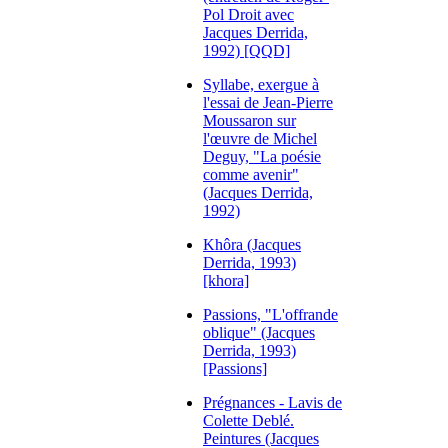
Pol Droit avec
Jacques Derrida,
1992) [QQD]
Syllabe, exergue à
l'essai de Jean-Pierre
Moussaron sur
l'œuvre de Michel
Deguy, "La poésie
comme avenir"
(Jacques Derrida,
1992)
Khôra (Jacques
Derrida, 1993)
[khora]
Passions, "L'offrande
oblique" (Jacques
Derrida, 1993)
[Passions]
Prégnances - Lavis de
Colette Deblé.
Peintures (Jacques