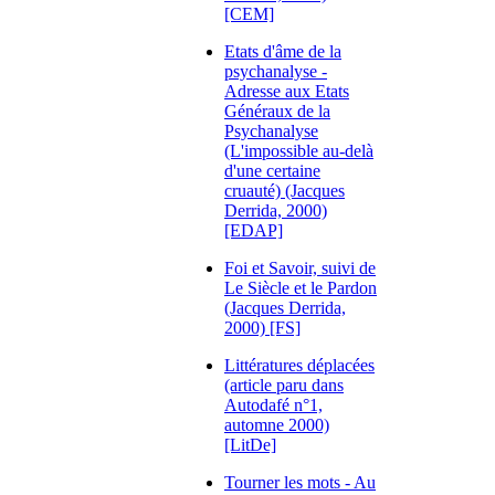
[CEM]
Etats d'âme de la
psychanalyse -
Adresse aux Etats
Généraux de la
Psychanalyse
(L'impossible au-delà
d'une certaine
cruauté) (Jacques
Derrida, 2000)
[EDAP]
Foi et Savoir, suivi de
Le Siècle et le Pardon
(Jacques Derrida,
2000) [FS]
Littératures déplacées
(article paru dans
Autodafé n°1,
automne 2000)
[LitDe]
Tourner les mots - Au