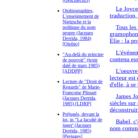
[Geschlecht3]
Le Joyce
Otobiographies,
traduction,
L'enseignement de
Nietzsche et la
Tous les
politique du nom
propre (Jacques
gramophoni
Derrida, 1984)
Elie : la p
[Otobio]
L'événeme
"Au-delà du principe
contenu ess
de pouvoir" (texte
daté de mars 1985)
L'oeuvre
[ADDPP]
lecteur est 
Lecture de "Droit de
d'elle, à se
Regards" de Marie-
Françoise Plissart
James Jo
(Jacques Derrida,
siècles sur
1985) [LDRP]
déconstruit
Préjugés, devant la
loi, in "La faculté de
Babel, c'
juger' (Jacques
nom commun
Derrida, 1985)
[Prejuges]