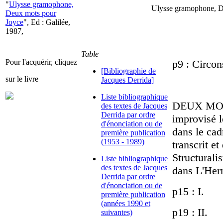
"
Ulysse gramophone,
Ulysse gramophone, De
Deux mots pour
Joyce
", Ed : Galilée,
1987,
Table
Pour l'acquérir, cliquez
p9 : Circon
[Bibliographie de
sur le livre
Jacques Derrida]
Liste bibliographique
DEUX MOTS
des textes de Jacques
Derrida par ordre
improvisé 
d'énonciation ou de
dans le cad
première publication
(1953 - 1989)
transcrit et
Structurali
Liste bibliographique
des textes de Jacques
dans L'Her
Derrida par ordre
d'énonciation ou de
p15 : I.
première publication
(années 1990 et
p19 : II.
suivantes)