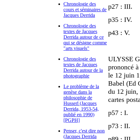
Chronologie des
p27 : III.
cours et séminaires de
Jacques Derrida
p35 : IV.
Chronologie des
textes de Jacques
p43 : V.
Derrida autour de ce
qui se désigne comme
"arts visuels"
ULYSSE GR
Chronologie des
textes de Jacques
prononcé à
Derrida autour de la
le 12 juin 
photographie
Babel (Ed C
Le problème de la
du 12 juin,
genèse dans la
philosophie de
cartes post
Husserl (Jacques
Derrida, 1953-54,
p57 : I.
publié en 1990)
[PGPH]
p73 : II.
Penser, c'est dire non
(Jacques Derrida
p89 : III.