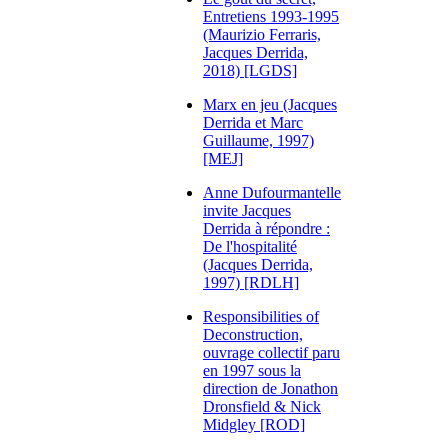
Entretiens 1993-1995
(Maurizio Ferraris,
Jacques Derrida,
2018) [LGDS]
Marx en jeu (Jacques
Derrida et Marc
Guillaume, 1997)
[MEJ]
Anne Dufourmantelle
invite Jacques
Derrida à répondre :
De l'hospitalité
(Jacques Derrida,
1997) [RDLH]
Responsibilities of
Deconstruction,
ouvrage collectif paru
en 1997 sous la
direction de Jonathon
Dronsfield & Nick
Midgley [ROD]