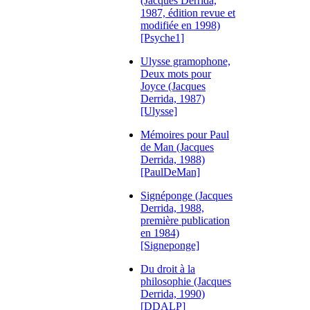
(Jacques Derrida,
1987, édition revue et
modifiée en 1998)
[Psyche1]
Ulysse gramophone,
Deux mots pour
Joyce (Jacques
Derrida, 1987)
[Ulysse]
Mémoires pour Paul
de Man (Jacques
Derrida, 1988)
[PaulDeMan]
Signéponge (Jacques
Derrida, 1988,
première publication
en 1984)
[Signeponge]
Du droit à la
philosophie (Jacques
Derrida, 1990)
[DDALP]