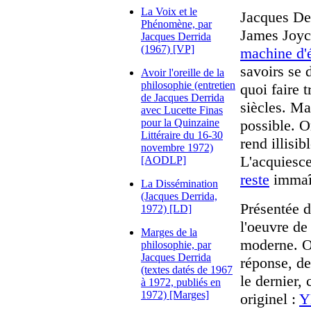
La Voix et le
Jacques Der
Phénomène, par
James Joyc
Jacques Derrida
(1967) [VP]
machine d'é
savoirs se 
Avoir l'oreille de la
philosophie (entretien
quoi faire 
de Jacques Derrida
siècles. Ma
avec Lucette Finas
pour la Quinzaine
possible. O
Littéraire du 16-30
rend illisi
novembre 1972)
L'acquiesce
[AODLP]
reste
immaît
La Dissémination
(Jacques Derrida,
Présentée d
1972) [LD]
l'oeuvre de
Marges de la
moderne. O
philosophie, par
Jacques Derrida
réponse, de
(textes datés de 1967
le dernier,
à 1972, publiés en
1972) [Marges]
originel :
Y