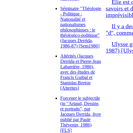
Elie est 
savoirs et 
Séminaire "Théologie
- Politique :
imprévisib
Nationalité et
nationalismes
Il y a d
philosophiques : le
"d", comme
théologico-politique"
(Jacques Derrida,
Ulysse g
1986-87) [Sem1986]
1987) [Uly
Altérités (Jacques
Derrida et Pierre-Jean
Labarrière, 1986),
avec des études de
Francis Guibal et
Stanislas Breton
[Alterites]
Forcener le subjectile
(in "Artaud, Dessins
et portraits", par
Jacques Derrida, livre
publié par Paule
Thévenin, 1986)
[FLS]