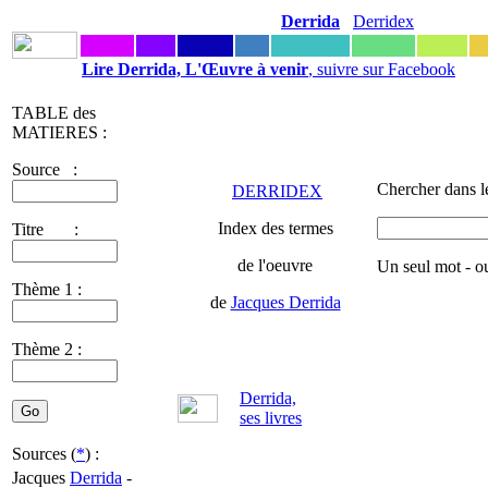
Derrida
Derridex
Lire Derrida, L'Œuvre à venir
, suivre sur Facebook
TABLE des
MATIERES :
Source :
Chercher dans l
DERRIDEX
Index des termes
Titre :
de l'oeuvre
Un seul mot - o
Thème 1 :
de
Jacques Derrida
Thème 2 :
Derrida,
ses livres
Sources (
*
) :
Jacques
Derrida
-