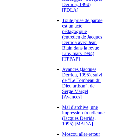
Derrida, 1994)
[PDLA]
Toute prise de parole
est un acte
pédagogique
(entretien de Jacques
Derrida avec Jean
Blain dans la revue
Lire, mars 1994)
[TPPAP]
Avances (Jacques
Derrida, 1995), suivi
de "Le Tombeau du
Dieu artisan", de
Serge Margel
[Avances]
Mal d'archive, une
impression freudienne
(Jacques Derrida,
1995) [MADA]
Moscou aller-retour