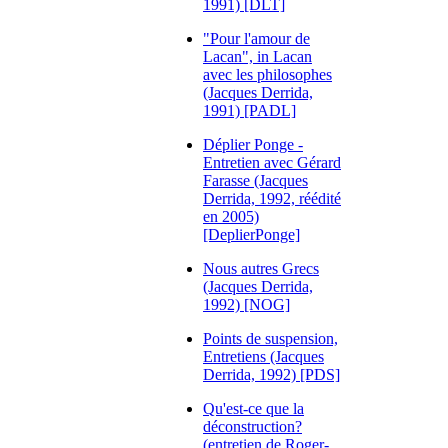
1991) [DLT]
"Pour l'amour de
Lacan", in Lacan
avec les philosophes
(Jacques Derrida,
1991) [PADL]
Déplier Ponge -
Entretien avec Gérard
Farasse (Jacques
Derrida, 1992, réédité
en 2005)
[DeplierPonge]
Nous autres Grecs
(Jacques Derrida,
1992) [NOG]
Points de suspension,
Entretiens (Jacques
Derrida, 1992) [PDS]
Qu'est-ce que la
déconstruction?
(entretien de Roger-