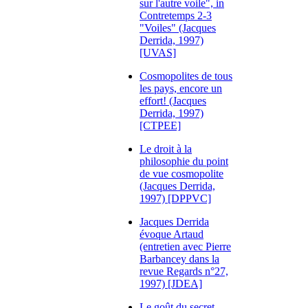
sur l'autre voile", in
Contretemps 2-3
"Voiles" (Jacques
Derrida, 1997)
[UVAS]
Cosmopolites de tous
les pays, encore un
effort! (Jacques
Derrida, 1997)
[CTPEE]
Le droit à la
philosophie du point
de vue cosmopolite
(Jacques Derrida,
1997) [DPPVC]
Jacques Derrida
évoque Artaud
(entretien avec Pierre
Barbancey dans la
revue Regards n°27,
1997) [JDEA]
Le goût du secret,