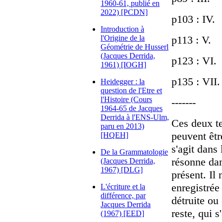
1960-61, publié en
2022) [PCDN]
p103 : IV.
Introduction à
l'Origine de la
p113 : V.
Géométrie de Husserl
(Jacques Derrida,
p123 : VI.
1961) [IOGH]
p135 : VII.
Heidegger : la
question de l'Etre et
l'Histoire (Cours
-------
1964-65 de Jacques
Derrida à l'ENS-Ulm,
Ces deux te
paru en 2013)
peuvent êtr
[HQEH]
s'agit dans
De la Grammatologie
résonne dan
(Jacques Derrida,
1967) [DLG]
présent. Il 
enregistré
L'écriture et la
différence, par
détruite ou
Jacques Derrida
reste, qui s
(1967) [EED]