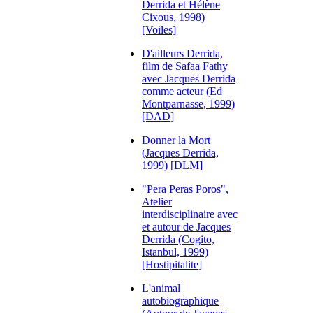
Derrida et Hélène
Cixous, 1998)
[Voiles]
D'ailleurs Derrida,
film de Safaa Fathy
avec Jacques Derrida
comme acteur (Ed
Montparnasse, 1999)
[DAD]
Donner la Mort
(Jacques Derrida,
1999) [DLM]
"Pera Peras Poros",
Atelier
interdisciplinaire avec
et autour de Jacques
Derrida (Cogito,
Istanbul, 1999)
[Hostipitalite]
L'animal
autobiographique