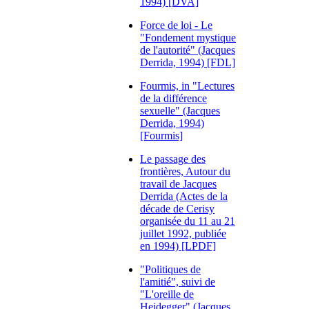
1994) [DVA]
Force de loi - Le
"Fondement mystique
de l'autorité" (Jacques
Derrida, 1994) [FDL]
Fourmis, in "Lectures
de la différence
sexuelle" (Jacques
Derrida, 1994)
[Fourmis]
Le passage des
frontières, Autour du
travail de Jacques
Derrida (Actes de la
décade de Cerisy
organisée du 11 au 21
juillet 1992, publiée
en 1994) [LPDF]
"Politiques de
l'amitié", suivi de
"L'oreille de
Heidegger" (Jacques