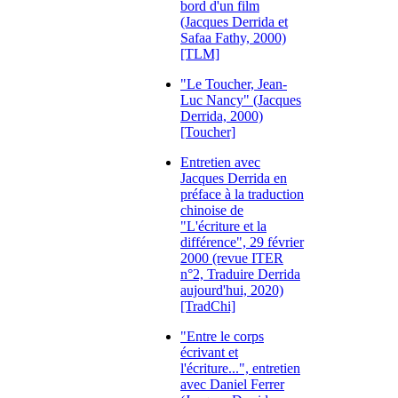
bord d'un film
(Jacques Derrida et
Safaa Fathy, 2000)
[TLM]
"Le Toucher, Jean-
Luc Nancy" (Jacques
Derrida, 2000)
[Toucher]
Entretien avec
Jacques Derrida en
préface à la traduction
chinoise de
"L'écriture et la
différence", 29 février
2000 (revue ITER
n°2, Traduire Derrida
aujourd'hui, 2020)
[TradChi]
"Entre le corps
écrivant et
l'écriture...", entretien
avec Daniel Ferrer