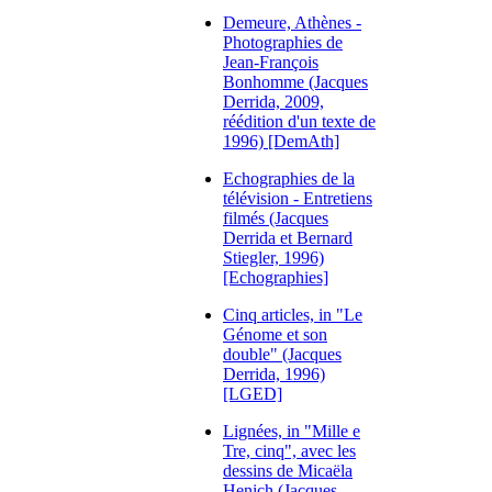
Demeure, Athènes -
Photographies de
Jean-François
Bonhomme (Jacques
Derrida, 2009,
réédition d'un texte de
1996) [DemAth]
Echographies de la
télévision - Entretiens
filmés (Jacques
Derrida et Bernard
Stiegler, 1996)
[Echographies]
Cinq articles, in "Le
Génome et son
double" (Jacques
Derrida, 1996)
[LGED]
Lignées, in "Mille e
Tre, cinq", avec les
dessins de Micaëla
Henich (Jacques