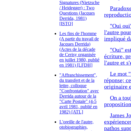
Signatures (Nietzsche
/ Heidegger) : Two
Paradoxe
Questions (Jacques
reproductio
Derrida, 1981)
[ISTQ]
"Oui oui"
l'autre pou
Les fins de l'homme
impliqué d
(A partir du travail de
Jacques Derrida)
(Actes de la décade
"Oui" est
de Cerisy organisée
écriture, p
en juillet 1980, publié
l'autre et 
en 1981) [LFDH]
Le mot "o
"Affranchissement",
réponse; ce
du transfert et de la
lettre, colloque
originaire 
"Confrontation" avec
Derrida autour de la
On a touj
"Carte Postale" (4-5
proposition
avril 1981, publié en
1982) [ATL]
James Jo
expériences
L'oreille de l'autre,
otobiographies,
pathos supp