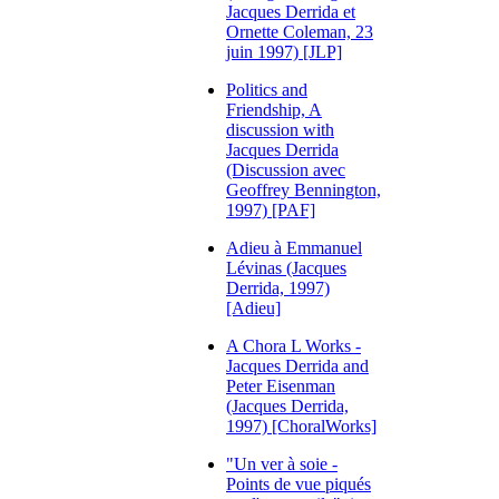
Jacques Derrida et
Ornette Coleman, 23
juin 1997) [JLP]
Politics and
Friendship, A
discussion with
Jacques Derrida
(Discussion avec
Geoffrey Bennington,
1997) [PAF]
Adieu à Emmanuel
Lévinas (Jacques
Derrida, 1997)
[Adieu]
A Chora L Works -
Jacques Derrida and
Peter Eisenman
(Jacques Derrida,
1997) [ChoralWorks]
"Un ver à soie -
Points de vue piqués