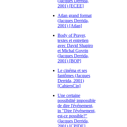
(Jacques Derrida,
2001) [ECEE]
Atlan grand format
(Jacques Derrida,
2001) [Atlan]
Body of Prayer,
textes et entretien
avec David Shapiro
et Michal Govrin
(Jacques Derrida,
2001) [BOP]
Le cinéma et ses
fantômes (Jacques
Derrida, 2001)
[CahiersCin]
Une certaine
possibilité impossible
de dire l'événement,
in "Dire l'événement,
est-ce possible?"
(Jacques Derrida,
2001) [CPIDE]