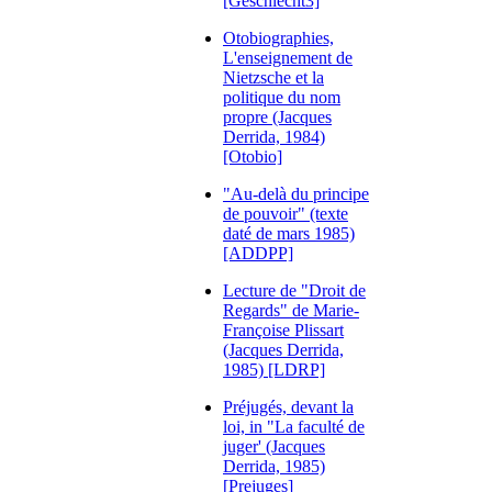
[Geschlecht3]
Otobiographies,
L'enseignement de
Nietzsche et la
politique du nom
propre (Jacques
Derrida, 1984)
[Otobio]
"Au-delà du principe
de pouvoir" (texte
daté de mars 1985)
[ADDPP]
Lecture de "Droit de
Regards" de Marie-
Françoise Plissart
(Jacques Derrida,
1985) [LDRP]
Préjugés, devant la
loi, in "La faculté de
juger' (Jacques
Derrida, 1985)
[Prejuges]