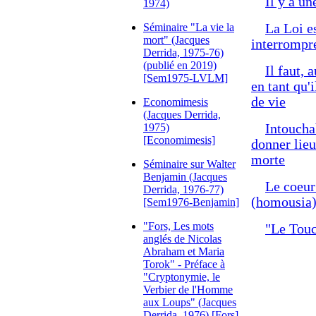
Il y a une
1974)
Séminaire "La vie la
La Loi e
mort" (Jacques
interrompre
Derrida, 1975-76)
(publié en 2019)
Il faut, 
[Sem1975-LVLM]
en tant qu'i
de vie
Economimesis
(Jacques Derrida,
1975)
Intoucha
[Economimesis]
donner lieu
morte
Séminaire sur Walter
Benjamin (Jacques
Le coeur 
Derrida, 1976-77)
(homousia) 
[Sem1976-Benjamin]
"Fors, Les mots
"Le Touc
anglés de Nicolas
Abraham et Maria
Torok" - Préface à
"Cryptonymie, le
Verbier de l'Homme
aux Loups" (Jacques
Derrida, 1976) [Fors]