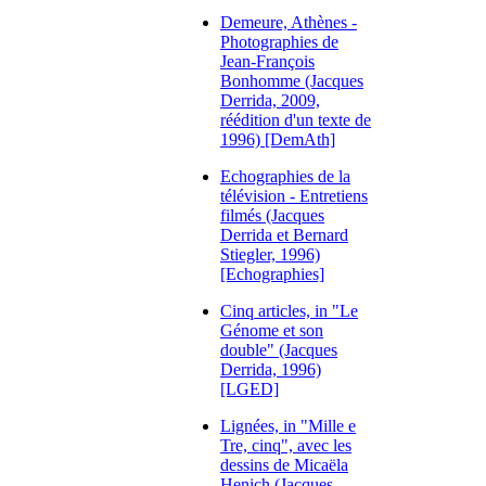
Demeure, Athènes -
Photographies de
Jean-François
Bonhomme (Jacques
Derrida, 2009,
réédition d'un texte de
1996) [DemAth]
Echographies de la
télévision - Entretiens
filmés (Jacques
Derrida et Bernard
Stiegler, 1996)
[Echographies]
Cinq articles, in "Le
Génome et son
double" (Jacques
Derrida, 1996)
[LGED]
Lignées, in "Mille e
Tre, cinq", avec les
dessins de Micaëla
Henich (Jacques