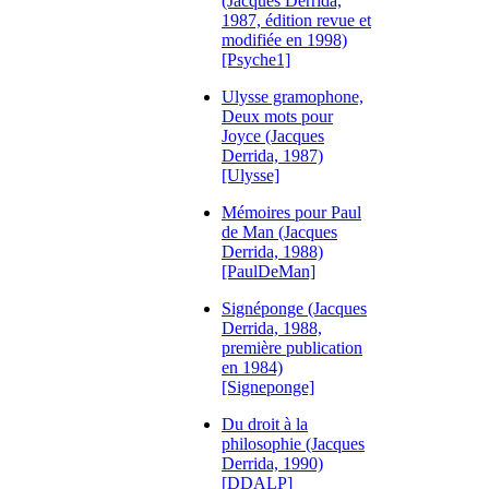
(Jacques Derrida,
1987, édition revue et
modifiée en 1998)
[Psyche1]
Ulysse gramophone,
Deux mots pour
Joyce (Jacques
Derrida, 1987)
[Ulysse]
Mémoires pour Paul
de Man (Jacques
Derrida, 1988)
[PaulDeMan]
Signéponge (Jacques
Derrida, 1988,
première publication
en 1984)
[Signeponge]
Du droit à la
philosophie (Jacques
Derrida, 1990)
[DDALP]