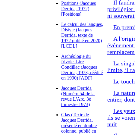
Il faudra
Positions (Jacques
Derrida, 1972)
privilégier
[Positions]
ni souverai
Le calcul des langues,
En premie
Distyle (Jacques
Derrida, texte de
A l'origi
1972 publié en 2020)
événement d
[LCDL]
remplaceme
Archéologie du
frivole. Lire
La singu
Condillac (Jacques
limite, il 
Derrida, 1973, réédité
en 1990) [ADF]
Le touche
Jacques Derrida
La nature
(Numéro 54 de la
revue L'Arc, 3è
entier, dont
trimestre 1973)
Les yeux 
Glas (Texte de
ils se voie
Jacques Derrida,
nuit
présenté en double
colonne, publié en