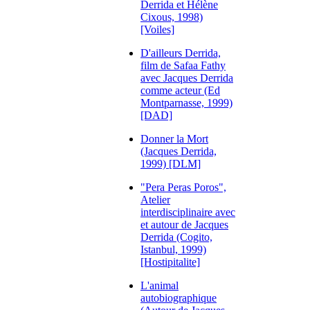
Derrida et Hélène
Cixous, 1998)
[Voiles]
D'ailleurs Derrida,
film de Safaa Fathy
avec Jacques Derrida
comme acteur (Ed
Montparnasse, 1999)
[DAD]
Donner la Mort
(Jacques Derrida,
1999) [DLM]
"Pera Peras Poros",
Atelier
interdisciplinaire avec
et autour de Jacques
Derrida (Cogito,
Istanbul, 1999)
[Hostipitalite]
L'animal
autobiographique