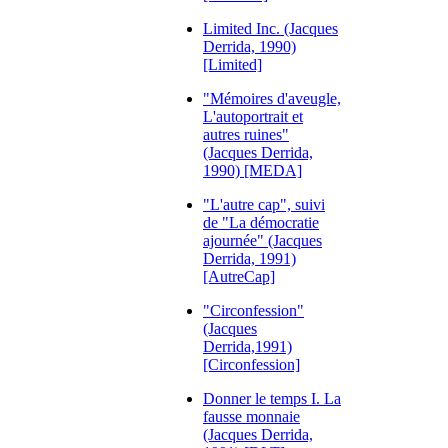
Limited Inc. (Jacques
Derrida, 1990)
[Limited]
"Mémoires d'aveugle,
L'autoportrait et
autres ruines"
(Jacques Derrida,
1990) [MEDA]
"L'autre cap", suivi
de "La démocratie
ajournée" (Jacques
Derrida, 1991)
[AutreCap]
"Circonfession"
(Jacques
Derrida,1991)
[Circonfession]
Donner le temps I. La
fausse monnaie
(Jacques Derrida,