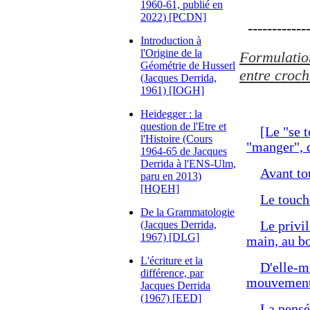
1960-61, publié en
2022) [PCDN]
-------------
Introduction à
l'Origine de la
Formulation
Géométrie de Husserl
entre croch
(Jacques Derrida,
1961) [IOGH]
Heidegger : la
question de l'Etre et
[Le "se 
l'Histoire (Cours
"manger", d
1964-65 de Jacques
Derrida à l'ENS-Ulm,
Avant to
paru en 2013)
[HQEH]
Le touch
De la Grammatologie
(Jacques Derrida,
Le privi
1967) [DLG]
main, au bo
L'écriture et la
D'elle-mê
différence, par
mouvement d
Jacques Derrida
(1967) [EED]
La pensé