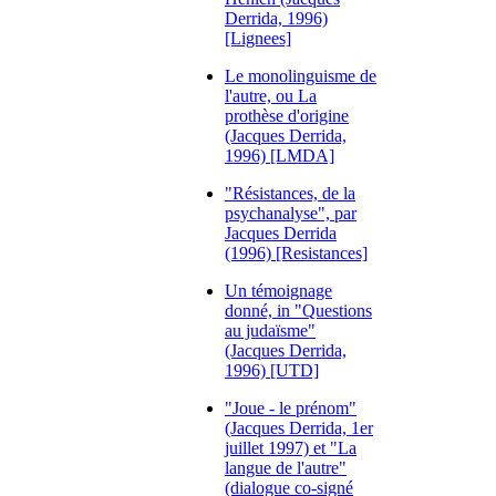
Derrida, 1996)
[Lignees]
Le monolinguisme de
l'autre, ou La
prothèse d'origine
(Jacques Derrida,
1996) [LMDA]
"Résistances, de la
psychanalyse", par
Jacques Derrida
(1996) [Resistances]
Un témoignage
donné, in "Questions
au judaïsme"
(Jacques Derrida,
1996) [UTD]
"Joue - le prénom"
(Jacques Derrida, 1er
juillet 1997) et "La
langue de l'autre"
(dialogue co-signé