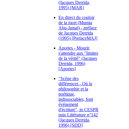
(Jacques Derrida,
1995) [MAR]
En direct du couloir
de la mort (Mumia
Abu-Jamal) - préface
de Jacques Derrida
(1995) [PrefaceMAJ]
Apories - Mourir,
s'attendre aux "limites
de la vérité" (Jacques
Derrida, 1996)
[Apories]
"Scène des
différences - Où la
philosophie et la
poétique,
indissociables, font
événement
d'écriture", in CESPR
puis Littérature n°142
(Jacques Derrida,
1996) [SDD]