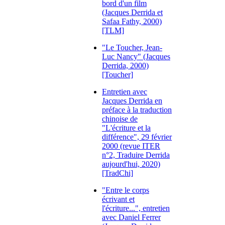
bord d'un film
(Jacques Derrida et
Safaa Fathy, 2000)
[TLM]
"Le Toucher, Jean-
Luc Nancy" (Jacques
Derrida, 2000)
[Toucher]
Entretien avec
Jacques Derrida en
préface à la traduction
chinoise de
"L'écriture et la
différence", 29 février
2000 (revue ITER
n°2, Traduire Derrida
aujourd'hui, 2020)
[TradChi]
"Entre le corps
écrivant et
l'écriture...", entretien
avec Daniel Ferrer