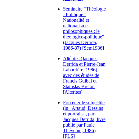
Séminaire "Théologie
- Politique :
Nationalité et
nationalismes
philosophiques : le
théologico-politique"
(Jacques Derrida,
1986-87) [Sem1986]
Altérités (Jacques
Derrida et Pierre-Jean
Labarrière, 1986),
avec des études de
Francis Guibal et
Stanislas Breton
[Alterites]
Forcener le subjectile
(in "Artaud, Dessins
et portraits", par
Jacques Derrida, livre
publié par Paule
Thévenin, 1986)
[FLS]