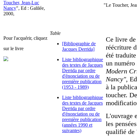
Toucher, Jean-Luc
"Le Toucher, Jea
Nancy
", Ed : Galilée,
2000,
Table
Pour l'acquérir, cliquez
Ce livre de
[Bibliographie de
réécriture 
sur le livre
Jacques Derrida]
été traduit
Liste bibliographique
un numéro 
des textes de Jacques
Modern Cri
Derrida par ordre
d'énonciation ou de
Nancy"
, Ed
première publication
à la public
(1953 - 1989)
toucher. De
Liste bibliographique
modificatio
des textes de Jacques
Derrida par ordre
d'énonciation ou de
L'ouvrage e
première publication
les pensée
(années 1990 et
suivantes)
qualifié de