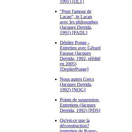
1991) [DLT]
"Pour l'amour de
Lacan", in Lacan
avec les philosophes
(Jacques Derrida,
1991) [PADL]
Déplier Ponge -
Entretien avec Gérard
Farasse (Jacques
Derrida, 1992, réédité
en 2005)
[DeplierPonge]
Nous autres Grecs
(Jacques Derrida,
1992) [NOG]
Points de suspension,
Entretiens (Jacques
Derrida, 1992) [PDS]
Qu'est-ce que la
déconstruction?
(entretien de Roger-