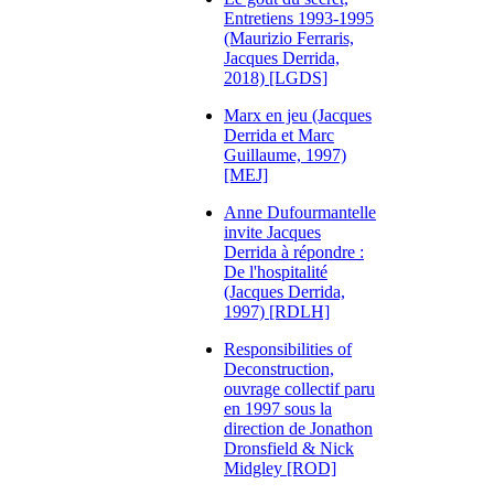
Entretiens 1993-1995
(Maurizio Ferraris,
Jacques Derrida,
2018) [LGDS]
Marx en jeu (Jacques
Derrida et Marc
Guillaume, 1997)
[MEJ]
Anne Dufourmantelle
invite Jacques
Derrida à répondre :
De l'hospitalité
(Jacques Derrida,
1997) [RDLH]
Responsibilities of
Deconstruction,
ouvrage collectif paru
en 1997 sous la
direction de Jonathon
Dronsfield & Nick
Midgley [ROD]