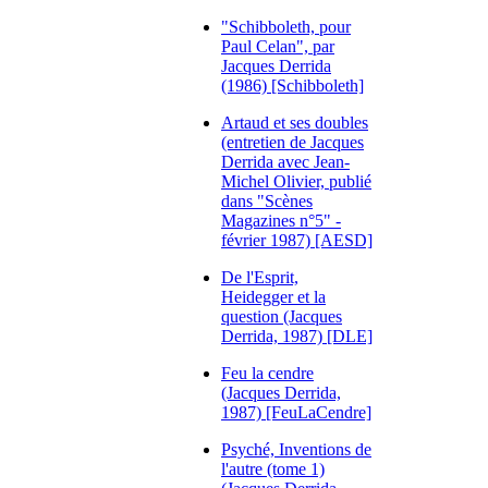
"Schibboleth, pour
Paul Celan", par
Jacques Derrida
(1986) [Schibboleth]
Artaud et ses doubles
(entretien de Jacques
Derrida avec Jean-
Michel Olivier, publié
dans "Scènes
Magazines n°5" -
février 1987) [AESD]
De l'Esprit,
Heidegger et la
question (Jacques
Derrida, 1987) [DLE]
Feu la cendre
(Jacques Derrida,
1987) [FeuLaCendre]
Psyché, Inventions de
l'autre (tome 1)