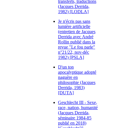
transferts, traductions
(Jacques Derrida,
1982) [LODLA]
Je n'écris pas sans
lumière artificielle
(entretien de Jacques
Derrida avec André
Rollin publié dans la
revue "Le fou parle"
n°21/22, nov-déc
1982) [PSLA]
D'un ton
apocalyptique adopté
naguère en
philosophie (Jacques
Derrida, 1983)
[DUTA]
Geschlecht III - Sexe,
race, nation, humanité
(Jacques Derrida,
séminaire 1984-85
publié en 2018)