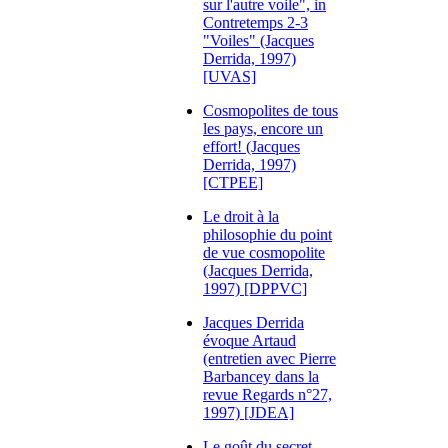
sur l'autre voile", in
Contretemps 2-3
"Voiles" (Jacques
Derrida, 1997)
[UVAS]
Cosmopolites de tous
les pays, encore un
effort! (Jacques
Derrida, 1997)
[CTPEE]
Le droit à la
philosophie du point
de vue cosmopolite
(Jacques Derrida,
1997) [DPPVC]
Jacques Derrida
évoque Artaud
(entretien avec Pierre
Barbancey dans la
revue Regards n°27,
1997) [JDEA]
Le goût du secret,