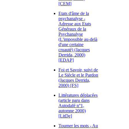
[CEM]
Etats d'âme de la
psychanalyse -
Adresse aux Etats
Généraux de la
Psychanalyse
(L'impossible au-delà
d'une certaine
cruauté) (Jacques
Derrida, 2000)
[EDAP]
Foi et Savoir, suivi de
Le Siècle et le Pardon
(Jacques Derrida,
2000) [FS]
Littératures déplacées
(article paru dans
Autodafé n°1,
automne 2000)
[LitDe]
Tourner les mots - Au