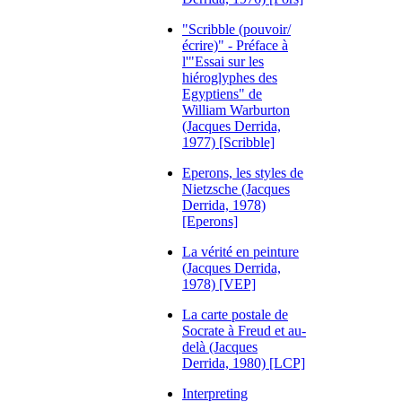
"Scribble (pouvoir/
écrire)" - Préface à
l'"Essai sur les
hiéroglyphes des
Egyptiens" de
William Warburton
(Jacques Derrida,
1977) [Scribble]
Eperons, les styles de
Nietzsche (Jacques
Derrida, 1978)
[Eperons]
La vérité en peinture
(Jacques Derrida,
1978) [VEP]
La carte postale de
Socrate à Freud et au-
delà (Jacques
Derrida, 1980) [LCP]
Interpreting