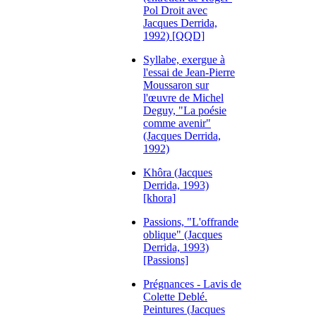
Pol Droit avec
Jacques Derrida,
1992) [QQD]
Syllabe, exergue à
l'essai de Jean-Pierre
Moussaron sur
l'œuvre de Michel
Deguy, "La poésie
comme avenir"
(Jacques Derrida,
1992)
Khôra (Jacques
Derrida, 1993)
[khora]
Passions, "L'offrande
oblique" (Jacques
Derrida, 1993)
[Passions]
Prégnances - Lavis de
Colette Deblé.
Peintures (Jacques