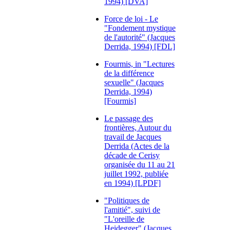
1994) [DVA]
Force de loi - Le
"Fondement mystique
de l'autorité" (Jacques
Derrida, 1994) [FDL]
Fourmis, in "Lectures
de la différence
sexuelle" (Jacques
Derrida, 1994)
[Fourmis]
Le passage des
frontières, Autour du
travail de Jacques
Derrida (Actes de la
décade de Cerisy
organisée du 11 au 21
juillet 1992, publiée
en 1994) [LPDF]
"Politiques de
l'amitié", suivi de
"L'oreille de
Heidegger" (Jacques