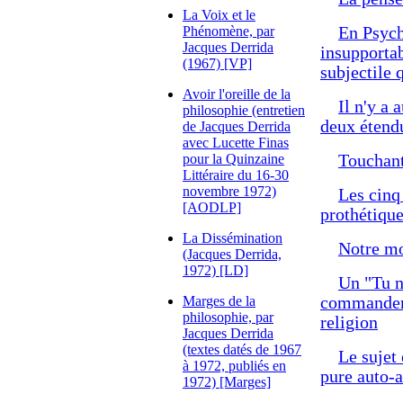
La Voix et le
Phénomène, par
En Psychè
Jacques Derrida
insupportabl
(1967) [VP]
subjectile q
Avoir l'oreille de la
Il n'y a
philosophie (entretien
deux étendu
de Jacques Derrida
avec Lucette Finas
pour la Quinzaine
Touchante
Littéraire du 16-30
novembre 1972)
Les cinq 
[AODLP]
prothétique
La Dissémination
Notre mo
(Jacques Derrida,
1972) [LD]
Un "Tu n
Marges de la
commandemen
philosophie, par
religion
Jacques Derrida
(textes datés de 1967
Le sujet 
à 1972, publiés en
pure auto-a
1972) [Marges]