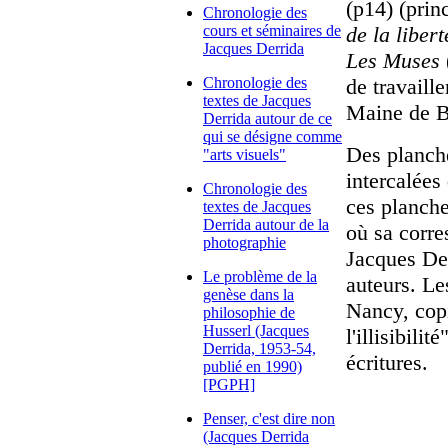
(p14) (prin
Chronologie des
cours et séminaires de
de la libert
Jacques Derrida
Les Muses
Chronologie des
de travaill
textes de Jacques
Maine de B
Derrida autour de ce
qui se désigne comme
Des planche
"arts visuels"
intercalées
Chronologie des
ces planche
textes de Jacques
Derrida autour de la
où sa corre
photographie
Jacques Der
Le problème de la
auteurs. Le
genèse dans la
Nancy, copi
philosophie de
Husserl (Jacques
l'illisibili
Derrida, 1953-54,
écritures.
publié en 1990)
[PGPH]
Penser, c'est dire non
(Jacques Derrida