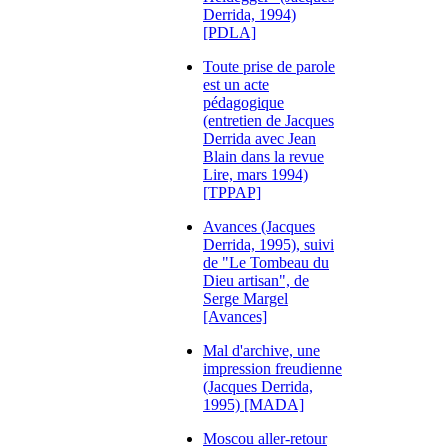
Derrida, 1994)
[PDLA]
Toute prise de parole
est un acte
pédagogique
(entretien de Jacques
Derrida avec Jean
Blain dans la revue
Lire, mars 1994)
[TPPAP]
Avances (Jacques
Derrida, 1995), suivi
de "Le Tombeau du
Dieu artisan", de
Serge Margel
[Avances]
Mal d'archive, une
impression freudienne
(Jacques Derrida,
1995) [MADA]
Moscou aller-retour