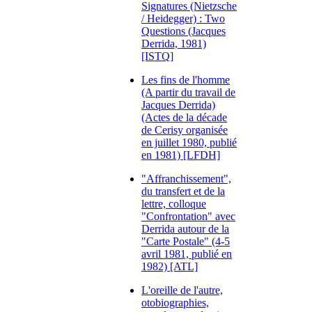
Signatures (Nietzsche
/ Heidegger) : Two
Questions (Jacques
Derrida, 1981)
[ISTQ]
Les fins de l'homme
(A partir du travail de
Jacques Derrida)
(Actes de la décade
de Cerisy organisée
en juillet 1980, publié
en 1981) [LFDH]
"Affranchissement",
du transfert et de la
lettre, colloque
"Confrontation" avec
Derrida autour de la
"Carte Postale" (4-5
avril 1981, publié en
1982) [ATL]
L'oreille de l'autre,
otobiographies,