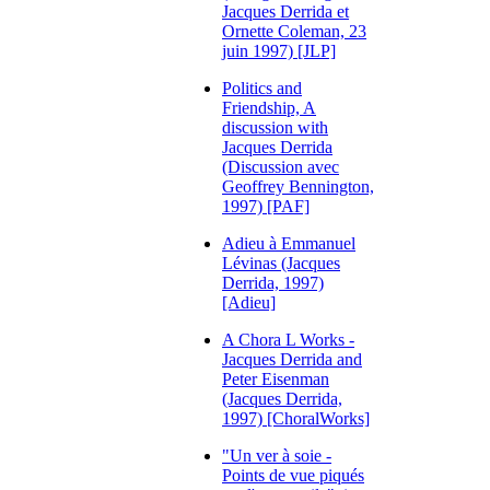
Jacques Derrida et
Ornette Coleman, 23
juin 1997) [JLP]
Politics and
Friendship, A
discussion with
Jacques Derrida
(Discussion avec
Geoffrey Bennington,
1997) [PAF]
Adieu à Emmanuel
Lévinas (Jacques
Derrida, 1997)
[Adieu]
A Chora L Works -
Jacques Derrida and
Peter Eisenman
(Jacques Derrida,
1997) [ChoralWorks]
"Un ver à soie -
Points de vue piqués