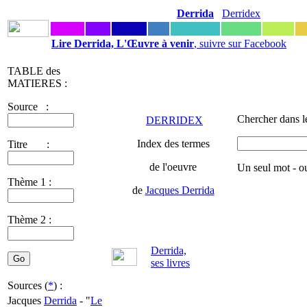
Derrida
Derridex
Lire Derrida, L'Œuvre à venir
, suivre sur Facebook
TABLE des
MATIERES :
Source :
Chercher dans l
DERRIDEX
Index des termes
Titre :
de l'oeuvre
Un seul mot - o
Thème 1 :
de
Jacques Derrida
Thème 2 :
Derrida,
ses livres
Sources (
*
) :
Jacques
Derrida
- "
Le