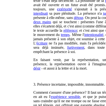
texte s'était déjà déclenché. La possibilité de la
avait été ouverte et un futur avait été promis
toujours, une
extériorité
s'ajoutait à la pré
interdisait
sa pure plénitude. La présence n'a
j
présente à elle-même, sans
détour
. On peut la co
deux mains
qui se touchent : présentes l'une à 
elles s'écartent déjà, et c'est ainsi (comme différ
le texte accueille la
référence
; et c'est ainsi que
le mouvement du
temps
. Même l'
intentionalité
,
jamais présente à son objet, est soumise à cette
L'
écriture
ne l'a pas modifiée, mais l'a précédée
sera déjà insinuée,
furtivement
, dans toute
empêchant la présence à soi.
En faisant venir, par la représentation, u
présence, la représentation ouvre à l'imagina
désir
- et aussi à la lettre et à la mort.
3. Présence incertaine, impossible, innommable.
Comment s'assurer d'une présence? Il faut un té
en ait eu l'
expérience sensible
, et que je puiss
sans craindre qu'il ne me trompe ou ne fasse err
un tel témoin, qui offrirait une garantie absolue,