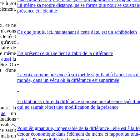
nce à soi
lui-même sa propre distance, ne se forme que pour se soustraire
plément,
présence et l'identité
-
oi, ce ne
 n'avons
Ce que je suis, ici, maintenant à cette date, est un schibboleth
le récit
qu'avec
-
aire de
 le même
Est présent ce qui se tient à l'abri de la différance
 aussi
la
-
être. On
t d'une
La voix comme présence à soi met le signifiant à l'abri, hors d
monde, dans un vécu où la différance est supprimée
-
En tant qu'écriture, la différance suppose une absence spécifiq
qui ne saurait (être) une modification de la présence
ut-il la
que
, un
-
ituations
ssibles,
Point énigmatique, impensable de la différance : elle est à la fo
ne serait
détour économique dans l'élément du même et rapport au tout-
, mais un
autre, à l'impossibilité de la présence