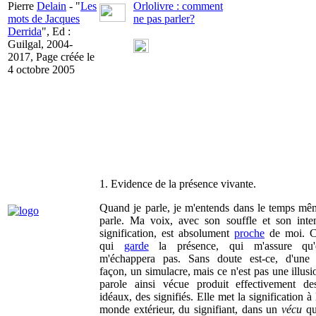
Pierre
Delain
- "
Les
Orlolivre : comment
mots de Jacques
ne pas parler?
Derrida
", Ed :
Guilgal, 2004-
2017, Page créée le
4 octobre 2005
1. Evidence de la présence vivante.
Quand je parle, je m'entends dans le temps mê
parle. Ma voix, avec son souffle et son inte
signification, est absolument
proche
de moi. C'
qui
garde
la présence, qui m'assure qu'
m'échappera pas. Sans doute est-ce, d'une 
façon, un simulacre, mais ce n'est pas une illusi
parole ainsi vécue produit effectivement de
idéaux, des signifiés. Elle met la signification à 
monde extérieur, du signifiant, dans un
vécu
qu