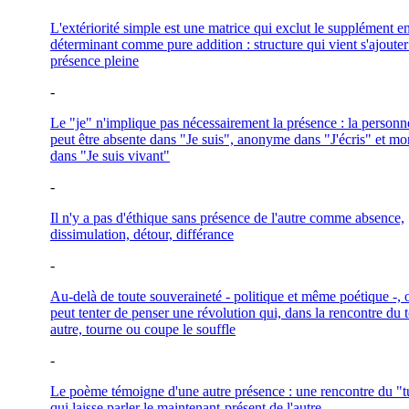
L'extériorité simple est une matrice qui exclut le supplément en
déterminant comme pure addition : structure qui vient s'ajouter
présence pleine
-
Le "je" n'implique pas nécessairement la présence : la personn
peut être absente dans "Je suis", anonyme dans "J'écris" et mo
dans "Je suis vivant"
-
Il n'y a pas d'éthique sans présence de l'autre comme absence,
dissimulation, détour, différance
-
Au-delà de toute souveraineté - politique et même poétique -, 
peut tenter de penser une révolution qui, dans la rencontre du 
autre, tourne ou coupe le souffle
-
Le poème témoigne d'une autre présence : une rencontre du "t
qui laisse parler le maintenant-présent de l'autre