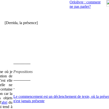
Orlolivre : comment
ne pas parler?
[Derrida, la présence]
--------------
me où je
Propositions
ntion de
--------------
est elle
elle ne
-
certaine
on car la
Le commencement est un déclenchement de texte, où la prése
s objets
n'est jamais présente
l'
abri
du
i tend à