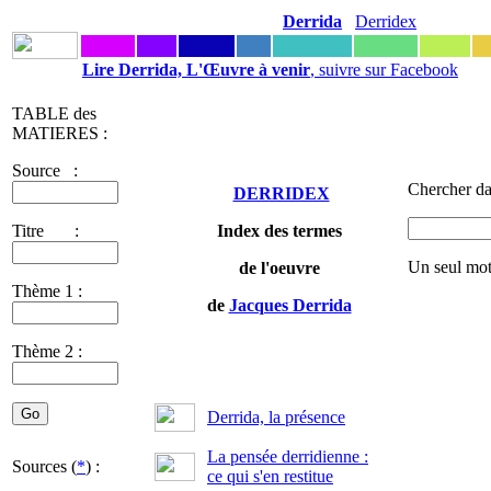
Derrida
Derridex
Lire Derrida, L'Œuvre à venir
, suivre sur Facebook
TABLE des
MATIERES :
Source :
Chercher da
DERRIDEX
Titre :
Index des termes
Un seul mot
de l'oeuvre
Thème 1 :
de
Jacques Derrida
Thème 2 :
Derrida, la présence
La pensée derridienne :
Sources (
*
) :
ce qui s'en restitue