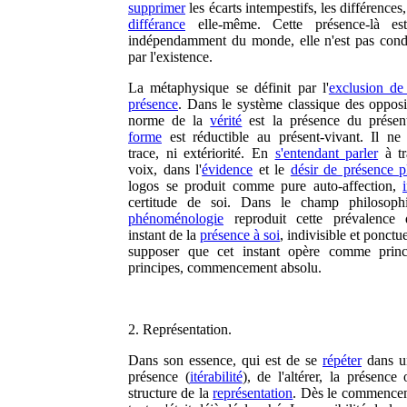
supprimer
les écarts intempestifs, les différences,
différance
elle-même. Cette présence-là es
indépendamment du monde, elle n'est pas cond
par l'existence.
La métaphysique se définit par l'
exclusion de
présence
. Dans le système classique des opposit
norme de la
vérité
est la présence du présen
forme
est réductible au présent-vivant. Il ne 
trace, ni extériorité. En
s'entendant parler
à tr
voix, dans l'
évidence
et le
désir de présence p
logos se produit comme pure auto-affection,
certitude de soi. Dans le champ philosophi
phénoménologie
reproduit cette prévalence 
instant de la
présence à soi
, indivisible et ponctue
supposer que cet instant opère comme princ
principes, commencement absolu.
2. Représentation.
Dans son essence, qui est de se
répéter
dans u
présence (
itérabilité
), de l'altérer, la présence
structure de la
représentation
. Dès le commence