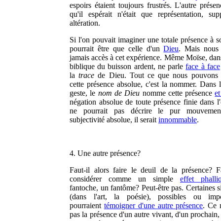
espoirs étaient toujours frustrés. L'autre prése
qu'il espérait n'était que représentation, sup
altération.
Si l'on pouvait imaginer une totale présence à s
pourrait être que celle d'un
Dieu
. Mais nous
jamais accès à cet expérience. Même Moïse, dans 
biblique du buisson ardent, ne parle
face à face
la
trace
de Dieu. Tout ce que nous pouvons f
cette présence absolue, c'est la nommer. Dans
geste, le
nom de Dieu
nomme cette présence
et
négation absolue de toute présence finie dans l'
ne pourrait pas décrire le pur mouvemen
subjectivité absolue, il serait
innommable
.
4. Une autre présence?
Faut-il alors faire le deuil de la présence? Fa
considérer comme un simple
effet phalli
fantoche, un fantôme? Peut-être pas. Certaines s
(dans l'art, la poésie), possibles ou impo
pourraient
témoigner d'une autre présence
. Ce 
pas la présence d'un autre vivant, d'un prochain