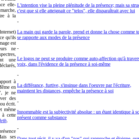
ce elle-
L'intention vise la pleine plénitude de la présence; mais sa stru
 marche,
c'est que si elle atteignait ce "telos", elle disparaîtrait avec lui
ire à la
-
nternet)
La main qui garde la parole, prend et donne la chose comme te
ce qu'ils
se rapporte aux modes de la présence
image est
-
eurs ne
pectres,
Le logos ne peut se produire comme auto-affection qu'à travers
nt une
voix, dans l'évidence de la présence à soi-même
éclarés,
-
apport à
La différance, furtive, s'insinue dans l'oeuvre par l'écriture,
Même en
maintient les distances, empêche la présence à soi
", je ne
ver des
-
ou écrit.
 et même
Innommable est la subjectivité absolue : un étant identique à so
 à cette
présent comme substance
leth
.
-
présence
ais ses
Dans tout récit, il y va d'un "pas" qui rapproche et éloigne, ou