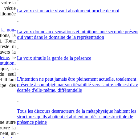
-
 voire la
t vécue
La voix est un acte vivant absolument proche de moi
itionnée
-
 la non-
La voix donne aux sensations et intuitions une seconde présen
ions, la
qui vaut dans le domaine de la représentation
t. Toute
reste ni
-
avers la
leine
, le
La voix simule la garde de la présence
intuition
,
que, la
-
du seul
L'intention ne peut jamais être pleinement actuelle, totalement
l. Il faut
présente à son objet; par son itérabilité vers l'autre, elle est d'
ipe des
écartée d'elle-même, différantielle
-
Tous les discours destructeurs de la métaphysique habitent les
structures qu'ils abattent et abritent un désir indestructible de
ne autre
présence pleine
 ouvre la
-
ment, un