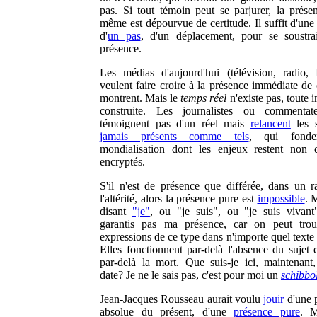
pas. Si tout témoin peut se parjurer, la présen
même est dépourvue de certitude. Il suffit d'une
d'
un pas
, d'un déplacement, pour se soustra
présence.
Les médias d'aujourd'hui (télévision, radio, I
veulent faire croire à la présence immédiate de 
montrent. Mais le
temps réel
n'existe pas, toute 
construite. Les journalistes ou commentat
témoignent pas d'un réel mais
relancent
les s
jamais présents comme tels
, qui fonde
mondialisation dont les enjeux restent non d
encryptés.
S'il n'est de présence que différée, dans un r
l'altérité, alors la présence pure est
impossible
. 
disant
"je"
, ou "je suis", ou "je suis vivant
garantis pas ma présence, car on peut trou
expressions de ce type dans n'importe quel texte 
Elles fonctionnent par-delà l'absence du sujet
par-delà la mort. Que suis-je ici, maintenant,
date? Je ne le sais pas, c'est pour moi un
schibbo
Jean-Jacques Rousseau aurait voulu
jouir
d'une 
absolue du présent, d'une
présence pure
. M