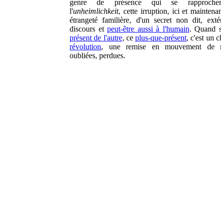
genre de présence qui se rapprocher
l'
unheimlichkeit
, cette irruption, ici et maintena
étrangeté familière, d'un secret non dit, exté
discours et
peut-être aussi à l'humain
. Quand s
présent de l'autre
, ce
plus-que-présent
, c'est un 
révolution
, une remise en mouvement de 
oubliées, perdues.