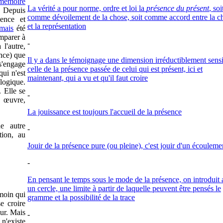
mémoire
La vérité a pour norme, ordre et loi la
présence du présent
, soi
. Depuis
comme dévoilement de la chose, soit comme accord entre la c
sence et
et la représentation
amais
été
mparer à
-
l'autre,
ance) que
Il y a dans le témoignage une dimension irréductiblement sensi
 s'engage
celle de la présence passée de celui qui est présent, ici et
 qui n'est
maintenant, qui a vu et qu'il faut croire
 logique.
. Elle se
-
 œuvre,
La jouissance est toujours l'accueil de la présence
ne autre
-
tion, au
Jouir de la présence pure (ou pleine), c'est jouir d'un écouleme
-
En pensant le temps sous le mode de la présence, on introduit 
un cercle, une limite à partir de laquelle peuvent être pensés le
moin qui
gramme et la possibilité de la trace
e croire
eur. Mais
-
 n'existe