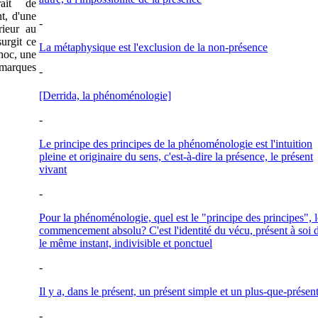
ait de
nt, d'une
-
rieur au
urgit ce
La métaphysique est l'exclusion de la non-présence
choc, une
marques
-
[Derrida, la phénoménologie]
-
Le principe des principes de la phénoménologie est l'intuition
pleine et originaire du sens, c'est-à-dire la présence, le présent
vivant
-
Pour la phénoménologie, quel est le "principe des principes", l
commencement absolu? C'est l'identité du vécu, présent à soi 
le même instant, indivisible et ponctuel
-
Il y a, dans le présent, un présent simple et un plus-que-présen
-