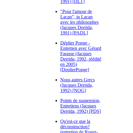
1991) [DLT]
"Pour l'amour de
Lacan", in Lacan
avec les philosophes
(Jacques Derrida,
1991) [PADL]
Déplier Ponge -
Entretien avec Gérard
Farasse (Jacques
Derrida, 1992, réédité
en 2005)
[DeplierPonge]
Nous autres Grecs
(Jacques Derrida,
1992) [NOG]
Points de suspension,
Entretiens (Jacques
Derrida, 1992) [PDS]
Qu'est-ce que la
déconstruction?
(entretien de Roger-