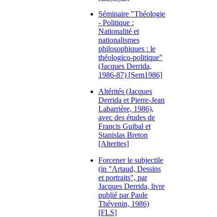
Séminaire "Théologie
- Politique :
Nationalité et
nationalismes
philosophiques : le
théologico-politique"
(Jacques Derrida,
1986-87) [Sem1986]
Altérités (Jacques
Derrida et Pierre-Jean
Labarrière, 1986),
avec des études de
Francis Guibal et
Stanislas Breton
[Alterites]
Forcener le subjectile
(in "Artaud, Dessins
et portraits", par
Jacques Derrida, livre
publié par Paule
Thévenin, 1986)
[FLS]