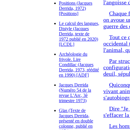
l'angoisse 
Positions (Jacques
Derrida, 1972)
Chaque f
[Positions]
on avoue u
Le calcul des langues,
guerre des
Distyle (Jacques
Derrida, texte de
Tout ce 
1972 publié en 2020)
occidental 
[LCDL]
l'animal, q
Archéologie du
frivole. Lire
Par stru
Condillac (Jacques
configurati
Derrida, 1973, réédité
deuil, sépu
en 1990) [ADF]
Quiconqu
Jacques Derrida
(Numéro 54 de la
vivant anim
revue L'Arc, 3è
s'autobiog
trimestre 1973)
Dire "Je 
Glas (Texte de
s'effacer la
Jacques Derrida,
présenté en double
Les homm
colonne, publié en