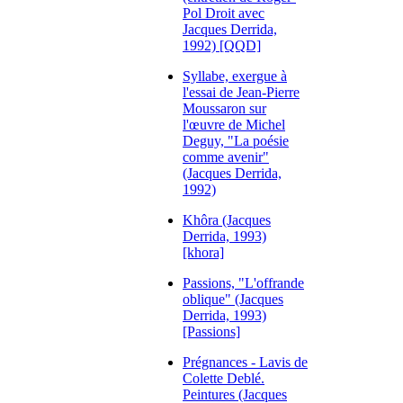
Pol Droit avec
Jacques Derrida,
1992) [QQD]
Syllabe, exergue à
l'essai de Jean-Pierre
Moussaron sur
l'œuvre de Michel
Deguy, "La poésie
comme avenir"
(Jacques Derrida,
1992)
Khôra (Jacques
Derrida, 1993)
[khora]
Passions, "L'offrande
oblique" (Jacques
Derrida, 1993)
[Passions]
Prégnances - Lavis de
Colette Deblé.
Peintures (Jacques