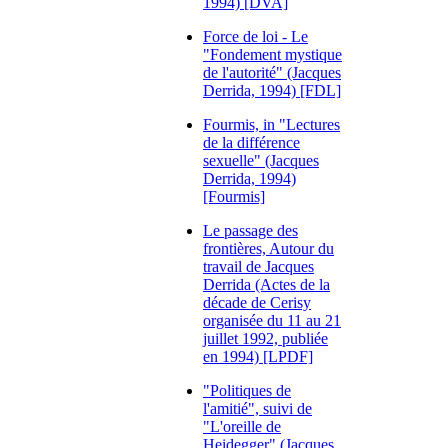
1994) [DVA]
Force de loi - Le
"Fondement mystique
de l'autorité" (Jacques
Derrida, 1994) [FDL]
Fourmis, in "Lectures
de la différence
sexuelle" (Jacques
Derrida, 1994)
[Fourmis]
Le passage des
frontières, Autour du
travail de Jacques
Derrida (Actes de la
décade de Cerisy
organisée du 11 au 21
juillet 1992, publiée
en 1994) [LPDF]
"Politiques de
l'amitié", suivi de
"L'oreille de
Heidegger" (Jacques