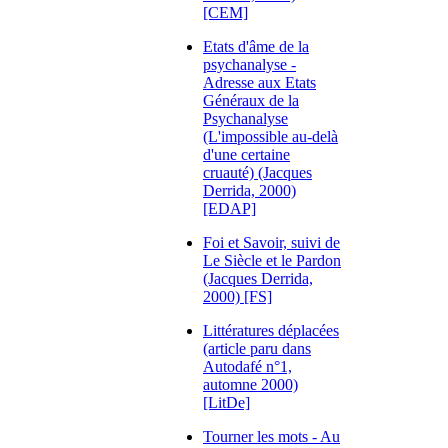
[CEM]
Etats d'âme de la
psychanalyse -
Adresse aux Etats
Généraux de la
Psychanalyse
(L'impossible au-delà
d'une certaine
cruauté) (Jacques
Derrida, 2000)
[EDAP]
Foi et Savoir, suivi de
Le Siècle et le Pardon
(Jacques Derrida,
2000) [FS]
Littératures déplacées
(article paru dans
Autodafé n°1,
automne 2000)
[LitDe]
Tourner les mots - Au