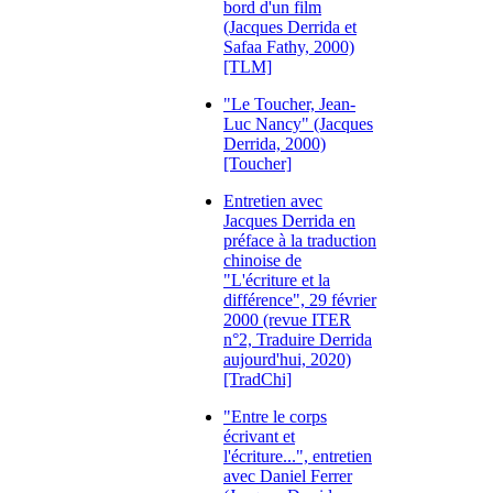
bord d'un film
(Jacques Derrida et
Safaa Fathy, 2000)
[TLM]
"Le Toucher, Jean-
Luc Nancy" (Jacques
Derrida, 2000)
[Toucher]
Entretien avec
Jacques Derrida en
préface à la traduction
chinoise de
"L'écriture et la
différence", 29 février
2000 (revue ITER
n°2, Traduire Derrida
aujourd'hui, 2020)
[TradChi]
"Entre le corps
écrivant et
l'écriture...", entretien
avec Daniel Ferrer