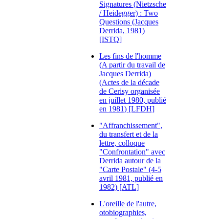
Signatures (Nietzsche
/ Heidegger) : Two
Questions (Jacques
Derrida, 1981)
[ISTQ]
Les fins de l'homme
(A partir du travail de
Jacques Derrida)
(Actes de la décade
de Cerisy organisée
en juillet 1980, publié
en 1981) [LFDH]
"Affranchissement",
du transfert et de la
lettre, colloque
"Confrontation" avec
Derrida autour de la
"Carte Postale" (4-5
avril 1981, publié en
1982) [ATL]
L'oreille de l'autre,
otobiographies,