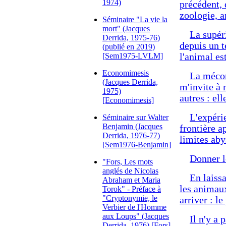
1974)
précédent, 
zoologie, a
Séminaire "La vie la
mort" (Jacques
La supéri
Derrida, 1975-76)
depuis un t
(publié en 2019)
[Sem1975-LVLM]
l'animal e
Economimesis
La mécon
(Jacques Derrida,
m'invite à 
1975)
autres : el
[Economimesis]
L'expéri
Séminaire sur Walter
Benjamin (Jacques
frontière a
Derrida, 1976-77)
limites aby
[Sem1976-Benjamin]
Donner l
"Fors, Les mots
anglés de Nicolas
En laiss
Abraham et Maria
les animaux
Torok" - Préface à
"Cryptonymie, le
arriver : l
Verbier de l'Homme
aux Loups" (Jacques
Il n'y a 
Derrida, 1976) [Fors]