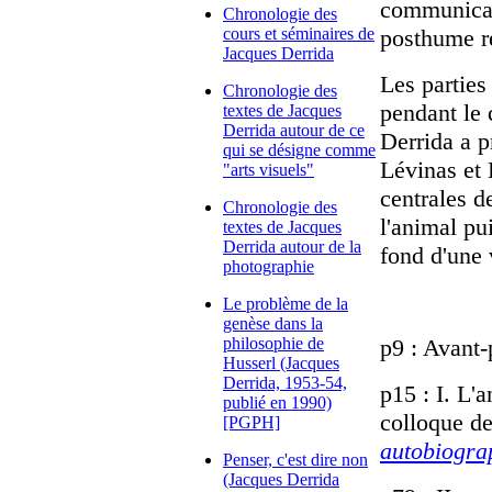
communicati
Chronologie des
cours et séminaires de
posthume ré
Jacques Derrida
Les parties
Chronologie des
pendant le 
textes de Jacques
Derrida autour de ce
Derrida a p
qui se désigne comme
Lévinas et 
"arts visuels"
centrales d
Chronologie des
l'animal pu
textes de Jacques
Derrida autour de la
fond d'une 
photographie
Le problème de la
genèse dans la
philosophie de
p9 : Avant
Husserl (Jacques
Derrida, 1953-54,
p15 : I. L'
publié en 1990)
colloque de
[PGPH]
autobiogra
Penser, c'est dire non
(Jacques Derrida