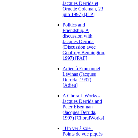
Jacques Derrida et
Ornette Coleman, 23
juin 1997) [JLP]
Politics and
Friendship, A
discussion with
Jacques Derrida
(Discussion avec
Geoffrey Bennington,
1997) [PAF]
Adieu à Emmanuel
Lévinas (Jacques
Derrida, 1997)
[Adieu]
A Chora L Works -
Jacques Derrida and
Peter Eisenman
(Jacques Derrida,
1997) [ChoralWorks]
"Un ver à soie -
Points de vue piqués