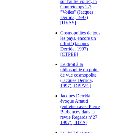
sur l'autre voile", in
Contretemps 2-3
"Voiles" (Jacques
Derrida, 1997)
[UVAS]
Cosmopolites de tous
les pays, encore un
effort! (Jacques
Derrida, 1997)
[CTPEE]
Le droit à la
philosophie du point
de vue cosmopolite
(Jacques Derrida,
1997) [DPPVC]
Jacques Derrida
évoque Artaud
(entretien avec Pierre
Barbancey dans la
revue Regards n°27,
1997) [JDEA]
Le goût du secret,