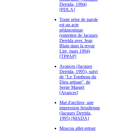
Derrida, 1994)
[PDLA]
Toute prise de parole
est un acte
pédagogique
(entretien de Jacques
Derrida avec Jean
Blain dans la revue
Lire, mars 1994)
[TPPAP]
Avances (Jacques
Derrida, 1995), suivi
de "Le Tombeau du
Dieu artisan", de
Serge Margel
[Avances]
Mal d'archive, une
impression freudienne
(Jacques Derrida,
1995) [MADA]
Moscou aller-retour