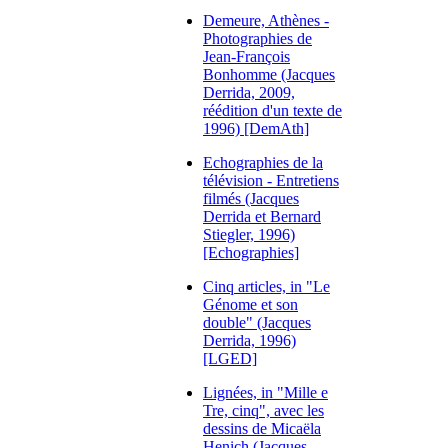
Demeure, Athènes -
Photographies de
Jean-François
Bonhomme (Jacques
Derrida, 2009,
réédition d'un texte de
1996) [DemAth]
Echographies de la
télévision - Entretiens
filmés (Jacques
Derrida et Bernard
Stiegler, 1996)
[Echographies]
Cinq articles, in "Le
Génome et son
double" (Jacques
Derrida, 1996)
[LGED]
Lignées, in "Mille e
Tre, cinq", avec les
dessins de Micaëla
Henich (Jacques