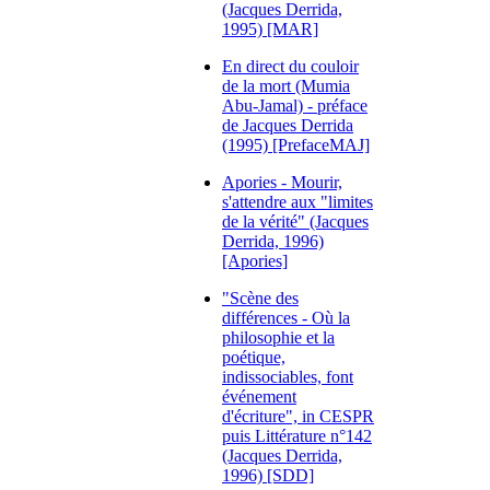
(Jacques Derrida,
1995) [MAR]
En direct du couloir
de la mort (Mumia
Abu-Jamal) - préface
de Jacques Derrida
(1995) [PrefaceMAJ]
Apories - Mourir,
s'attendre aux "limites
de la vérité" (Jacques
Derrida, 1996)
[Apories]
"Scène des
différences - Où la
philosophie et la
poétique,
indissociables, font
événement
d'écriture", in CESPR
puis Littérature n°142
(Jacques Derrida,
1996) [SDD]