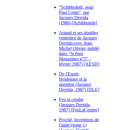
"Schibboleth, pour
Paul Celan", par
Jacques Derrida
(1986) [Schibboleth]
Artaud et ses doubles
(entretien de Jacques
Derrida avec Jean-
Michel Olivier, publié
dans "Scènes
Magazines n°5" -
février 1987) [AESD]
De l'Esprit,
Heidegger et la
question (Jacques
Derrida, 1987) [DLE]
Feu la cendre
(Jacques Derrida,
1987) [FeuLaCendre]
Psyché, Inventions de
l'autre (tome 1)