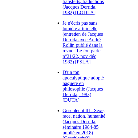
transferts, traductions
(Jacques Derrida,
1982) [LODLA]
Je n'écris pas sans
lumière artificielle
(entretien de Jacques
Derrida avec André
Rollin publié dans la
revue "Le fou parle"
n°21/22, nov-déc
1982) [PSLA]
D'un ton
apocalyptique adopté
naguère en
philosophie (Jacques
Derrida, 1983)
[DUTA]
Geschlecht III - Sexe,
race, nation, humanité
(Jacques Derrida,
séminaire 1984-85
publié en 2018)