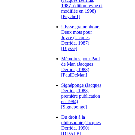
(Jacques Derrida,
1987, édition revue et
modifiée en 1998)
[Psyche1]
Ulysse gramophone,
Deux mots pour
Joyce (Jacques
Derrida, 1987)
[Ulysse]
Mémoires pour Paul
de Man (Jacques
Derrida, 1988)
[PaulDeMan]
Signéponge (Jacques
Derrida, 1988,
première publication
en 1984)
[Signeponge]
Du droit à la
philosophie (Jacques
Derrida, 1990)
[DDALP]