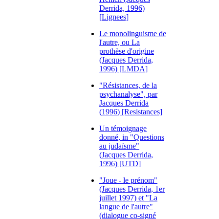
Derrida, 1996)
[Lignees]
Le monolinguisme de
l'autre, ou La
prothèse d'origine
(Jacques Derrida,
1996) [LMDA]
"Résistances, de la
psychanalyse", par
Jacques Derrida
(1996) [Resistances]
Un témoignage
donné, in "Questions
au judaïsme"
(Jacques Derrida,
1996) [UTD]
"Joue - le prénom"
(Jacques Derrida, 1er
juillet 1997) et "La
langue de l'autre"
(dialogue co-signé