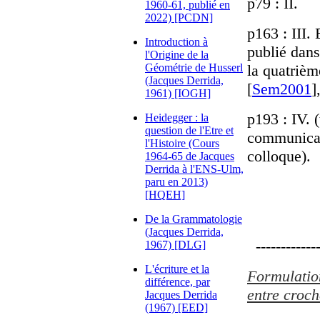
p79 : II.
1960-61, publié en
2022) [PCDN]
p163 : III.
Introduction à
publié dan
l'Origine de la
Géométrie de Husserl
la quatriè
(Jacques Derrida,
[
Sem2001
]
1961) [IOGH]
p193 : IV. 
Heidegger : la
question de l'Etre et
communicat
l'Histoire (Cours
colloque).
1964-65 de Jacques
Derrida à l'ENS-Ulm,
paru en 2013)
[HQEH]
De la Grammatologie
(Jacques Derrida,
-------------
1967) [DLG]
L'écriture et la
Formulation
différence, par
entre croch
Jacques Derrida
(1967) [EED]