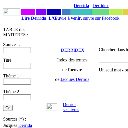
Derrida
Derridex
Lire Derrida, L'Œuvre à venir
, suivre sur Facebook
TABLE des
MATIERES :
Source :
Chercher dans l
DERRIDEX
Index des termes
Titre :
de l'oeuvre
Un seul mot - o
Thème 1 :
de
Jacques Derrida
Thème 2 :
Derrida,
ses livres
Sources (
*
) :
Jacques
Derrida
-