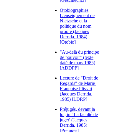
[Geschlecht3]
Otobiographies,
L'enseignement de
Nietzsche et la
politique du nom
propre (Jacques
Derrida, 1984)
[Otobio]
"Au-delà du principe
de pouvoir" (texte
daté de mars 1985)
[ADDPP]
Lecture de "Droit de
Regards" de Marie-
Françoise Plissart
(Jacques Derrida,
1985) [LDRP]
Préjugés, devant la
loi, in "La faculté de
juger' (Jacques
Derrida, 1985)
[Prejuges]