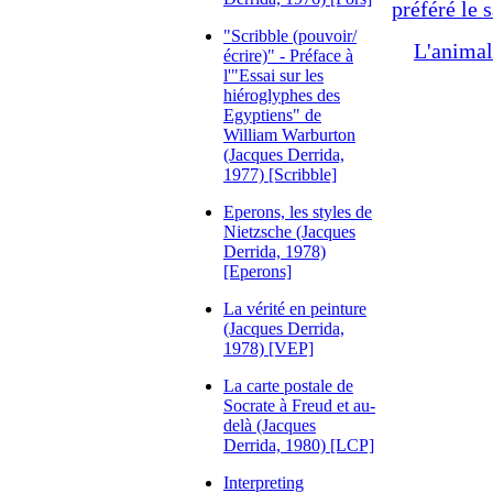
préféré le s
"Scribble (pouvoir/
L'animal
écrire)" - Préface à
l'"Essai sur les
hiéroglyphes des
Egyptiens" de
William Warburton
(Jacques Derrida,
1977) [Scribble]
Eperons, les styles de
Nietzsche (Jacques
Derrida, 1978)
[Eperons]
La vérité en peinture
(Jacques Derrida,
1978) [VEP]
La carte postale de
Socrate à Freud et au-
delà (Jacques
Derrida, 1980) [LCP]
Interpreting