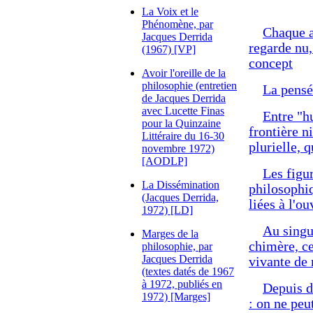
La Voix et le
Phénomène, par
Chaque a
Jacques Derrida
regarde nu,
(1967) [VP]
concept
Avoir l'oreille de la
philosophie (entretien
La pensée
de Jacques Derrida
avec Lucette Finas
Entre "h
pour la Quinzaine
frontière n
Littéraire du 16-30
plurielle,
novembre 1972)
[AODLP]
Les figu
La Dissémination
philosophiq
(Jacques Derrida,
liées à l'o
1972) [LD]
Au singul
Marges de la
chimère, ce
philosophie, par
Jacques Derrida
vivante de
(textes datés de 1967
à 1972, publiés en
Depuis d
1972) [Marges]
: on ne peu