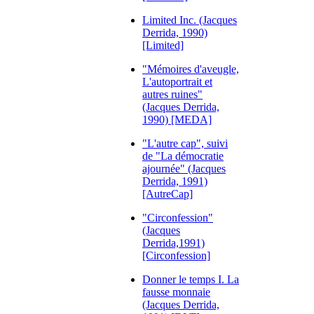
Limited Inc. (Jacques
Derrida, 1990)
[Limited]
"Mémoires d'aveugle,
L'autoportrait et
autres ruines"
(Jacques Derrida,
1990) [MEDA]
"L'autre cap", suivi
de "La démocratie
ajournée" (Jacques
Derrida, 1991)
[AutreCap]
"Circonfession"
(Jacques
Derrida,1991)
[Circonfession]
Donner le temps I. La
fausse monnaie
(Jacques Derrida,