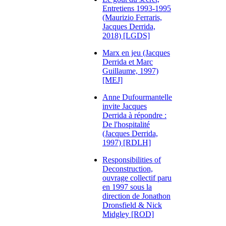
Entretiens 1993-1995
(Maurizio Ferraris,
Jacques Derrida,
2018) [LGDS]
Marx en jeu (Jacques
Derrida et Marc
Guillaume, 1997)
[MEJ]
Anne Dufourmantelle
invite Jacques
Derrida à répondre :
De l'hospitalité
(Jacques Derrida,
1997) [RDLH]
Responsibilities of
Deconstruction,
ouvrage collectif paru
en 1997 sous la
direction de Jonathon
Dronsfield & Nick
Midgley [ROD]