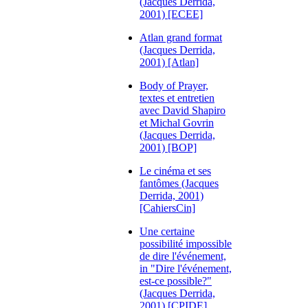
(Jacques Derrida,
2001) [ECEE]
Atlan grand format
(Jacques Derrida,
2001) [Atlan]
Body of Prayer,
textes et entretien
avec David Shapiro
et Michal Govrin
(Jacques Derrida,
2001) [BOP]
Le cinéma et ses
fantômes (Jacques
Derrida, 2001)
[CahiersCin]
Une certaine
possibilité impossible
de dire l'événement,
in "Dire l'événement,
est-ce possible?"
(Jacques Derrida,
2001) [CPIDE]