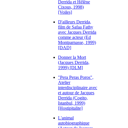
Derrida et Hélène
Cixous, 1998)
[Voiles]
D'ailleurs Derrida,
film de Safaa Fathy
avec Jacques Derrida
comme acteur (Ed
Montparnasse, 1999)
[DAD]
Donner la Mort
(Jacques Derrida,
1999) [DLM]
"Pera Peras Poros",
Atelier
interdisciplinaire avec
et autour de Jacques
Derrida (Cogito,
Istanbul, 1999)
[Hostipitalite]
L'animal
autobiographique