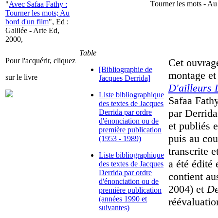
Tourner les mots - Au
"
Avec Safaa Fathy :
Tourner les mots; Au
bord d'un film
", Ed :
Galilée - Arte Ed,
2000,
Table
Pour l'acquérir, cliquez
Cet ouvrage
[Bibliographie de
montage et 
sur le livre
Jacques Derrida]
D'ailleurs
Liste bibliographique
Safaa Fath
des textes de Jacques
par Derrid
Derrida par ordre
d'énonciation ou de
et publiés 
première publication
puis au cou
(1953 - 1989)
transcrite e
Liste bibliographique
a été édit
des textes de Jacques
Derrida par ordre
contient au
d'énonciation ou de
2004) et
De
première publication
(années 1990 et
réévaluatio
suivantes)