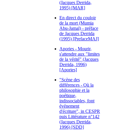
(Jacques Derrida,
1995) [MAR]
En direct du couloir
de la mort (Mumia
Abu-Jamal) - préface
de Jacques Derrida
(1995) [PrefaceMAJ]
Apories - Mourir,
s'attendre aux "limites
de la vérité" (Jacques
Derrida, 1996)
[Apories]
"Scène des
différences - Où la
philosophie et la
poétique,
indissociables, font
événement
d'écriture", in CESPR
puis Littérature n°142
(Jacques Derrida,
1996) [SDD]