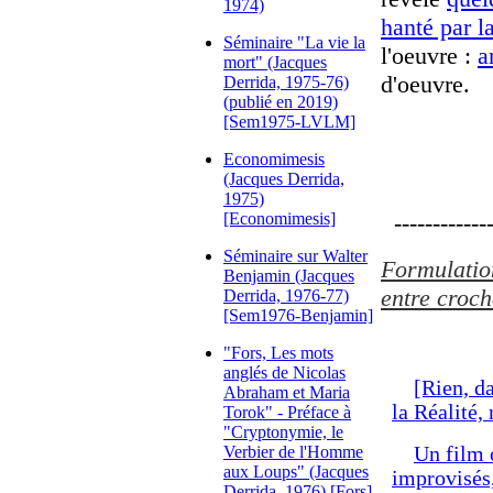
1974)
hanté par l
Séminaire "La vie la
l'oeuvre :
a
mort" (Jacques
d'oeuvre.
Derrida, 1975-76)
(publié en 2019)
[Sem1975-LVLM]
Economimesis
(Jacques Derrida,
1975)
[Economimesis]
-------------
Séminaire sur Walter
Formulation
Benjamin (Jacques
entre croch
Derrida, 1976-77)
[Sem1976-Benjamin]
"Fors, Les mots
anglés de Nicolas
[Rien, da
Abraham et Maria
la Réalité,
Torok" - Préface à
"Cryptonymie, le
Verbier de l'Homme
Un film 
aux Loups" (Jacques
improvisés,
Derrida, 1976) [Fors]