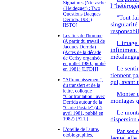
Signatures (Nietzsche
l'"hétérogè
/ Heidegger) : Two
Questions (Jacques
"Tout fai
Derrida, 1981)
singularité 
[ISTQ]
responsabil
Les fins de l'homme
(A partir du travail de
L'image 
Jacques Derrida)
infiniment 
(Actes de la décade
métalanga
de Cerisy organisée
en juillet 1980, publié
Le senti
en 1981) [LFDH]
tiennent pa
"Affranchissement",
qui, avant t
du transfert et de la
lettre, colloque
Monter u
"Confrontation" avec
montages qu
Derrida autour de la
"Carte Postale" (4-5
Le monta
avril 1981, publié en
1982) [ATL]
dispersion 
L'oreille de l'autre,
Par ses e
otobiographies,
lequel elle