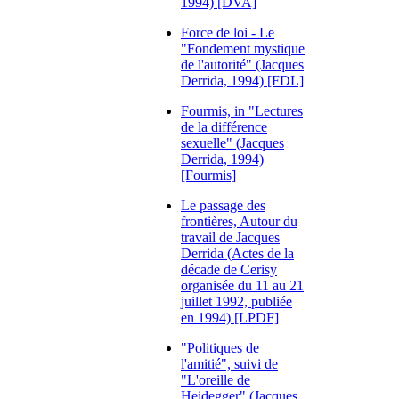
1994) [DVA]
Force de loi - Le
"Fondement mystique
de l'autorité" (Jacques
Derrida, 1994) [FDL]
Fourmis, in "Lectures
de la différence
sexuelle" (Jacques
Derrida, 1994)
[Fourmis]
Le passage des
frontières, Autour du
travail de Jacques
Derrida (Actes de la
décade de Cerisy
organisée du 11 au 21
juillet 1992, publiée
en 1994) [LPDF]
"Politiques de
l'amitié", suivi de
"L'oreille de
Heidegger" (Jacques