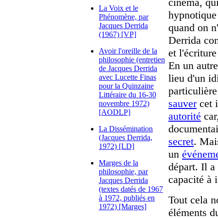
cinéma, qui
La Voix et le
hypnotique 
Phénomène, par
Jacques Derrida
quand on n'y
(1967) [VP]
Derrida con
Avoir l'oreille de la
et l'écritur
philosophie (entretien
En un autre
de Jacques Derrida
lieu d'un 
avec Lucette Finas
pour la Quinzaine
particulièr
Littéraire du 16-30
sauver
cet 
novembre 1972)
[AODLP]
autorité
car,
documentai
La Dissémination
(Jacques Derrida,
secret
. Mai
1972) [LD]
un
événem
Marges de la
départ. Il a
philosophie, par
capacité à 
Jacques Derrida
(textes datés de 1967
à 1972, publiés en
Tout cela n
1972) [Marges]
éléments du