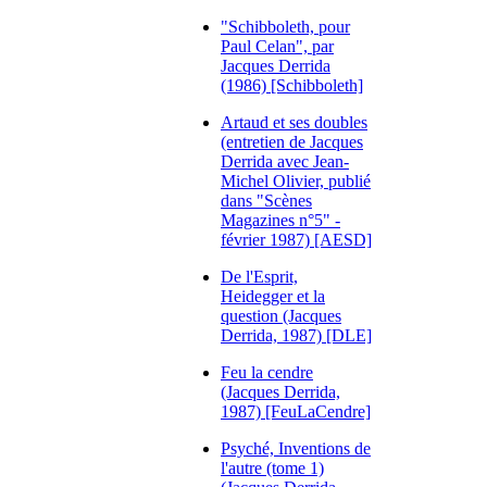
"Schibboleth, pour
Paul Celan", par
Jacques Derrida
(1986) [Schibboleth]
Artaud et ses doubles
(entretien de Jacques
Derrida avec Jean-
Michel Olivier, publié
dans "Scènes
Magazines n°5" -
février 1987) [AESD]
De l'Esprit,
Heidegger et la
question (Jacques
Derrida, 1987) [DLE]
Feu la cendre
(Jacques Derrida,
1987) [FeuLaCendre]
Psyché, Inventions de
l'autre (tome 1)