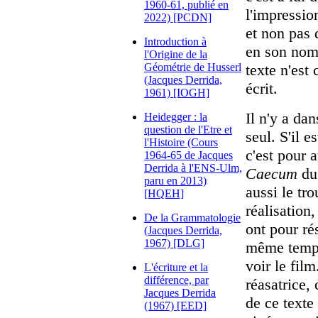
1960-61, publié en
l'impressio
2022) [PCDN]
et non pas d
Introduction à
en son nom 
l'Origine de la
Géométrie de Husserl
texte n'est
(Jacques Derrida,
écrit.
1961) [IOGH]
Il n'y a da
Heidegger : la
question de l'Etre et
seul. S'il e
l'Histoire (Cours
c'est pour a
1964-65 de Jacques
Derrida à l'ENS-Ulm,
Caecum
du 
paru en 2013)
aussi le tr
[HQEH]
réalisation,
De la Grammatologie
ont pour rés
(Jacques Derrida,
1967) [DLG]
même temps 
voir le fil
L'écriture et la
différence, par
réasatrice,
Jacques Derrida
de ce texte
(1967) [EED]