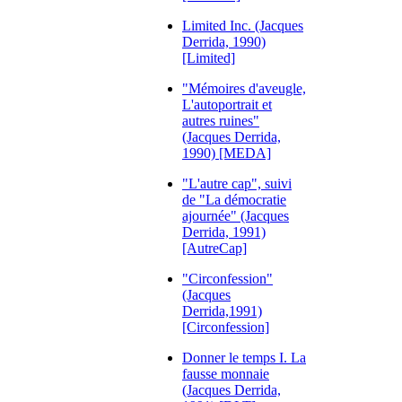
Limited Inc. (Jacques
Derrida, 1990)
[Limited]
"Mémoires d'aveugle,
L'autoportrait et
autres ruines"
(Jacques Derrida,
1990) [MEDA]
"L'autre cap", suivi
de "La démocratie
ajournée" (Jacques
Derrida, 1991)
[AutreCap]
"Circonfession"
(Jacques
Derrida,1991)
[Circonfession]
Donner le temps I. La
fausse monnaie
(Jacques Derrida,