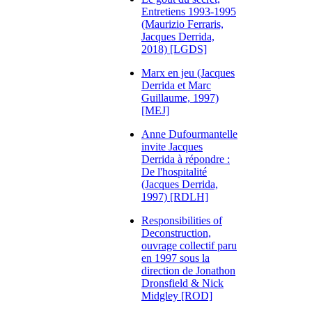
Entretiens 1993-1995
(Maurizio Ferraris,
Jacques Derrida,
2018) [LGDS]
Marx en jeu (Jacques
Derrida et Marc
Guillaume, 1997)
[MEJ]
Anne Dufourmantelle
invite Jacques
Derrida à répondre :
De l'hospitalité
(Jacques Derrida,
1997) [RDLH]
Responsibilities of
Deconstruction,
ouvrage collectif paru
en 1997 sous la
direction de Jonathon
Dronsfield & Nick
Midgley [ROD]