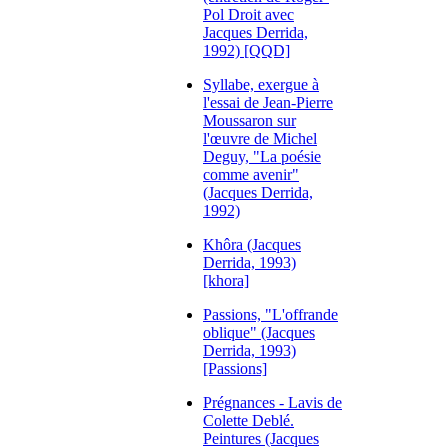
Pol Droit avec
Jacques Derrida,
1992) [QQD]
Syllabe, exergue à
l'essai de Jean-Pierre
Moussaron sur
l'œuvre de Michel
Deguy, "La poésie
comme avenir"
(Jacques Derrida,
1992)
Khôra (Jacques
Derrida, 1993)
[khora]
Passions, "L'offrande
oblique" (Jacques
Derrida, 1993)
[Passions]
Prégnances - Lavis de
Colette Deblé.
Peintures (Jacques