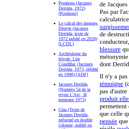
Positions (Jacques
de Jacques 
Derrida, 1972)
Pas par l'a
[Positions]
calculatrice
Le calcul des langues,
surgisseme
Distyle (Jacques
de destruc
Derrida, texte de
1972 publié en 2020)
conducteur,
[LCDL]
blessure
qui
Archéologie du
métonymie 
frivole. Lire
dont Derri
Condillac (Jacques
Derrida, 1973, réédité
en 1990) [ADF]
Il n'y a pas
témoigne
(c
Jacques Derrida
(Numéro 54 de la
pas d'autre
revue L'Arc, 3è
produit el
trimestre 1973)
permettent 
Glas (Texte de
que celle 
Jacques Derrida,
présenté en double
pensée
que 
colonne, publié en
révèle
quel