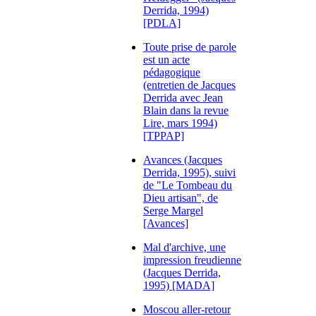
Derrida, 1994)
[PDLA]
Toute prise de parole
est un acte
pédagogique
(entretien de Jacques
Derrida avec Jean
Blain dans la revue
Lire, mars 1994)
[TPPAP]
Avances (Jacques
Derrida, 1995), suivi
de "Le Tombeau du
Dieu artisan", de
Serge Margel
[Avances]
Mal d'archive, une
impression freudienne
(Jacques Derrida,
1995) [MADA]
Moscou aller-retour