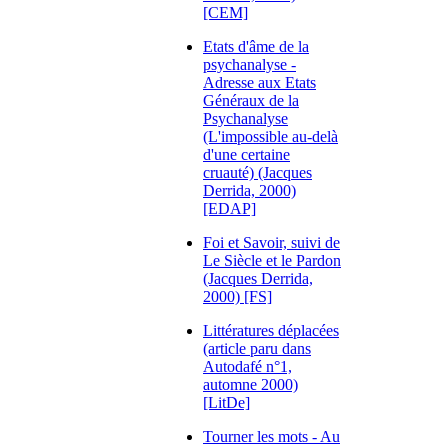
[CEM]
Etats d'âme de la
psychanalyse -
Adresse aux Etats
Généraux de la
Psychanalyse
(L'impossible au-delà
d'une certaine
cruauté) (Jacques
Derrida, 2000)
[EDAP]
Foi et Savoir, suivi de
Le Siècle et le Pardon
(Jacques Derrida,
2000) [FS]
Littératures déplacées
(article paru dans
Autodafé n°1,
automne 2000)
[LitDe]
Tourner les mots - Au