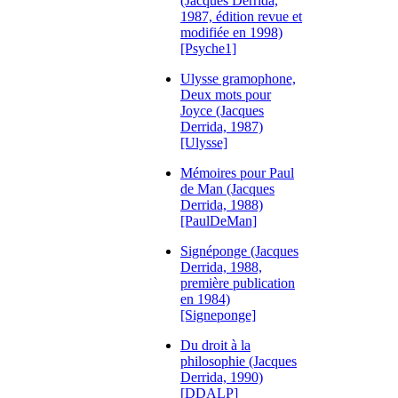
(Jacques Derrida,
1987, édition revue et
modifiée en 1998)
[Psyche1]
Ulysse gramophone,
Deux mots pour
Joyce (Jacques
Derrida, 1987)
[Ulysse]
Mémoires pour Paul
de Man (Jacques
Derrida, 1988)
[PaulDeMan]
Signéponge (Jacques
Derrida, 1988,
première publication
en 1984)
[Signeponge]
Du droit à la
philosophie (Jacques
Derrida, 1990)
[DDALP]