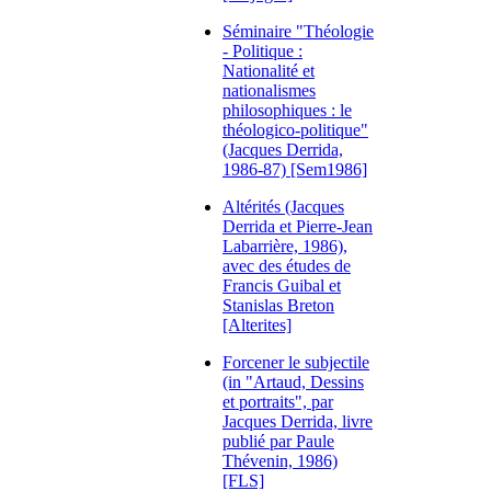
Séminaire "Théologie
- Politique :
Nationalité et
nationalismes
philosophiques : le
théologico-politique"
(Jacques Derrida,
1986-87) [Sem1986]
Altérités (Jacques
Derrida et Pierre-Jean
Labarrière, 1986),
avec des études de
Francis Guibal et
Stanislas Breton
[Alterites]
Forcener le subjectile
(in "Artaud, Dessins
et portraits", par
Jacques Derrida, livre
publié par Paule
Thévenin, 1986)
[FLS]