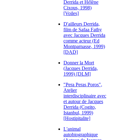
Derrida et Hélène
Cixous, 1998)
[Voiles]
D'ailleurs Derrida,
film de Safaa Fathy
avec Jacques Derrida
comme acteur (Ed
Montparnasse, 1999)
[DAD]
Donner la Mort
(Jacques Derrida,
1999) [DLM]
"Pera Peras Poros",
Atelier
interdisciplinaire avec
et autour de Jacques
Derrida (Cogito,
Istanbul, 1999)
[Hostipitalite]
L'animal
autobiographique