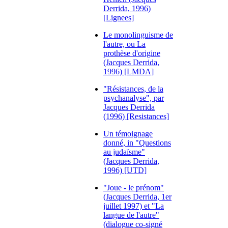
Derrida, 1996)
[Lignees]
Le monolinguisme de
l'autre, ou La
prothèse d'origine
(Jacques Derrida,
1996) [LMDA]
"Résistances, de la
psychanalyse", par
Jacques Derrida
(1996) [Resistances]
Un témoignage
donné, in "Questions
au judaïsme"
(Jacques Derrida,
1996) [UTD]
"Joue - le prénom"
(Jacques Derrida, 1er
juillet 1997) et "La
langue de l'autre"
(dialogue co-signé