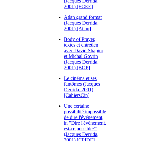
(Jacques Derrida,
2001) [ECEE]
Atlan grand format
(Jacques Derrida,
2001) [Atlan]
Body of Prayer,
textes et entretien
avec David Shapiro
et Michal Govrin
(Jacques Derrida,
2001) [BOP]
Le cinéma et ses
fantômes (Jacques
Derrida, 2001)
[CahiersCin]
Une certaine
possibilité impossible
de dire l'événement,
in "Dire l'événement,
est-ce possible?"
(Jacques Derrida,
2001) [CPIDE]