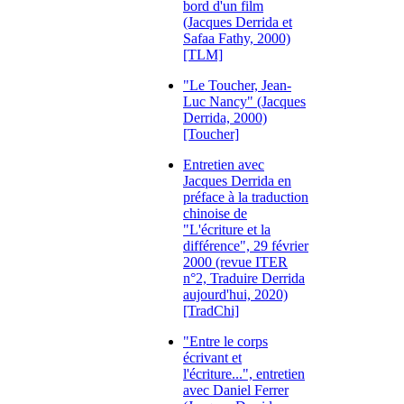
bord d'un film
(Jacques Derrida et
Safaa Fathy, 2000)
[TLM]
"Le Toucher, Jean-
Luc Nancy" (Jacques
Derrida, 2000)
[Toucher]
Entretien avec
Jacques Derrida en
préface à la traduction
chinoise de
"L'écriture et la
différence", 29 février
2000 (revue ITER
n°2, Traduire Derrida
aujourd'hui, 2020)
[TradChi]
"Entre le corps
écrivant et
l'écriture...", entretien
avec Daniel Ferrer