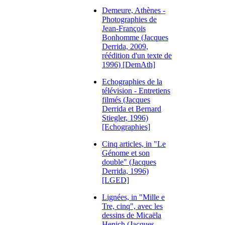
Demeure, Athènes -
Photographies de
Jean-François
Bonhomme (Jacques
Derrida, 2009,
réédition d'un texte de
1996) [DemAth]
Echographies de la
télévision - Entretiens
filmés (Jacques
Derrida et Bernard
Stiegler, 1996)
[Echographies]
Cinq articles, in "Le
Génome et son
double" (Jacques
Derrida, 1996)
[LGED]
Lignées, in "Mille e
Tre, cinq", avec les
dessins de Micaëla
Henich (Jacques