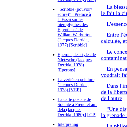
La blessu
"Scribble (pouvoir/
le fait la c
écrire)" - Préface à
l'"Essai sur les
L'essence
hiéroglyphes des
Egyptiens" de
Entre l'
William Warburton
(Jacques Derrida,
calculée, et
1977) [Scribble]
Le conce
Eperons, les styles de
contaminat
Nietzsche (Jacques
Derrida, 1978)
En pensa
[Eperons]
voudrait fa
La vérité en peinture
(Jacques Derrida,
Dans l'im
1978) [VEP]
de la liber
de l'autre
La carte postale de
Socrate à Freud et au-
"Une disp
delà (Jacques
Derrida, 1980) [LCP]
la grenade 
Interpreting
La philo