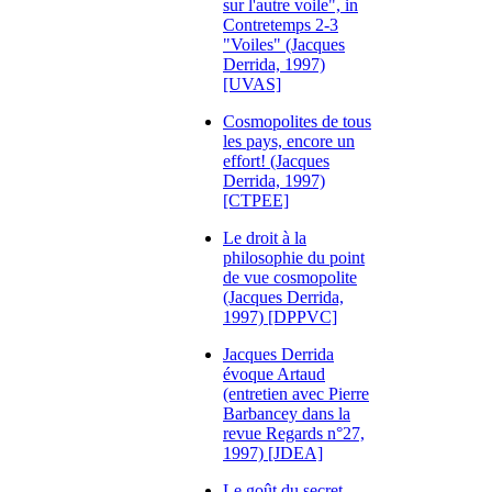
sur l'autre voile", in
Contretemps 2-3
"Voiles" (Jacques
Derrida, 1997)
[UVAS]
Cosmopolites de tous
les pays, encore un
effort! (Jacques
Derrida, 1997)
[CTPEE]
Le droit à la
philosophie du point
de vue cosmopolite
(Jacques Derrida,
1997) [DPPVC]
Jacques Derrida
évoque Artaud
(entretien avec Pierre
Barbancey dans la
revue Regards n°27,
1997) [JDEA]
Le goût du secret,