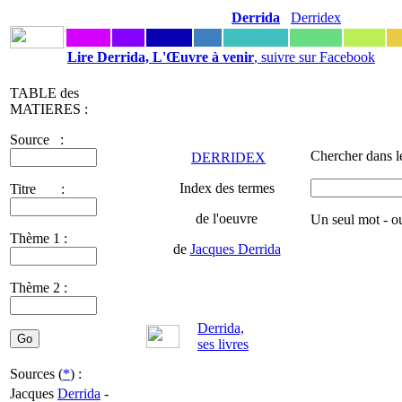
Derrida
Derridex
Lire Derrida, L'Œuvre à venir
, suivre sur Facebook
TABLE des
MATIERES :
Source :
Chercher dans l
DERRIDEX
Index des termes
Titre :
de l'oeuvre
Un seul mot - o
Thème 1 :
de
Jacques Derrida
Thème 2 :
Derrida,
ses livres
Sources (
*
) :
Jacques
Derrida
-