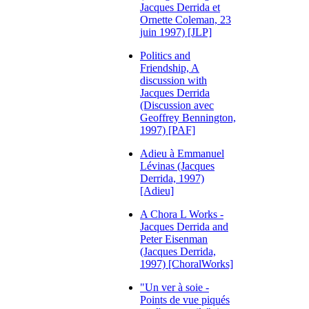
Jacques Derrida et
Ornette Coleman, 23
juin 1997) [JLP]
Politics and
Friendship, A
discussion with
Jacques Derrida
(Discussion avec
Geoffrey Bennington,
1997) [PAF]
Adieu à Emmanuel
Lévinas (Jacques
Derrida, 1997)
[Adieu]
A Chora L Works -
Jacques Derrida and
Peter Eisenman
(Jacques Derrida,
1997) [ChoralWorks]
"Un ver à soie -
Points de vue piqués