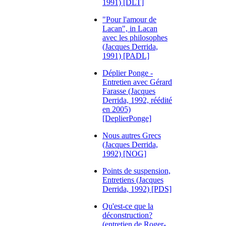
1991) [DLT]
"Pour l'amour de
Lacan", in Lacan
avec les philosophes
(Jacques Derrida,
1991) [PADL]
Déplier Ponge -
Entretien avec Gérard
Farasse (Jacques
Derrida, 1992, réédité
en 2005)
[DeplierPonge]
Nous autres Grecs
(Jacques Derrida,
1992) [NOG]
Points de suspension,
Entretiens (Jacques
Derrida, 1992) [PDS]
Qu'est-ce que la
déconstruction?
(entretien de Roger-