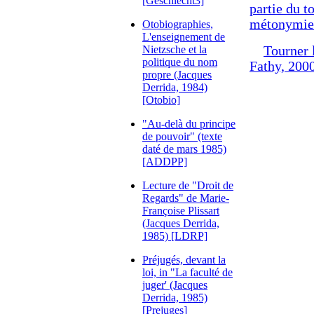
[Geschlecht3]
partie du t
métonymie
Otobiographies,
L'enseignement de
Nietzsche et la
Tourner 
politique du nom
Fathy, 200
propre (Jacques
Derrida, 1984)
[Otobio]
"Au-delà du principe
de pouvoir" (texte
daté de mars 1985)
[ADDPP]
Lecture de "Droit de
Regards" de Marie-
Françoise Plissart
(Jacques Derrida,
1985) [LDRP]
Préjugés, devant la
loi, in "La faculté de
juger' (Jacques
Derrida, 1985)
[Prejuges]