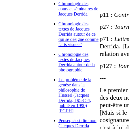
Chronologie des
cours et séminaires de
p11 :
Contr
Jacques Derrida
Chronologie des
p27 :
Tourn
textes de Jacques
Derrida autour de ce
p71 :
Lettr
qui se désigne comme
"arts visuels"
Derrida. [L
relation av
Chronologie des
textes de Jacques
Derrida autour de la
p127 :
Tour
photographie
---
Le problème de la
genèse dans la
Le premier 
philosophie de
Husserl (Jacques
des deux n
Derrida, 1953-54,
peut-être 
publié en 1990)
[PGPH]
[Mais si le
cosignature
Penser, c'est dire non
(Jacques Derrida
c'est à lui 