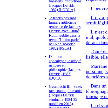
transferts, traductions
(Jacques Derrida,
L'oeuvre 
1982) [LODLA]
Il n'y a 
Je n'écris pas sans
lumière artificielle
serait légi
(entretien de Jacques
Derrida avec André
Il n'est 
Rollin publié dans la
mal, quelqu
revue "Le fou parle"
défaut dans
n°21/22, nov-déc
1982) [PSLA]
Toute oeu
D'un ton
lisible, ell
apocalyptique adopté
naguère en
Marrane é
philosophie (Jacques
personne, s
Derrida, 1983)
de prières 
[DUTA]
Dans un d
Geschlecht III - Sexe,
race, nation, humanité
témoignage 
(Jacques Derrida,
tournage e
séminaire 1984-85
publié en 2018)
La circon