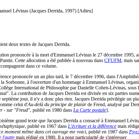
nuel Lévinas (Jacques Derrida, 1997) [Adieu]
tient deux textes de Jacques Derrida.
cution prononcée à la mort d'Emmanuel Lévinas le 27 décembre 1995, a
 Pantin. Cette allocution a été publiée à nouveau dans
CFUFM
, mais sa
accompagnent dans ce volume.
rence prononcée un an plus tard, le 7 décembre 1996, dans l'Amphithé
 la Sorbonne, à l'ouverture d'un hommage à Emmanuel Lévinas, organi
Collège International de Philosophie par Danielle Cohen-Lévinas, sous le
inaï". La contribution de Jacques Derrida est divisée en six parties num
 septième jour, il n'y a donc plus rien. Jacques Derrida privilégie un pla
 comme celui d'
Au-delà du principe de plaisir
de Freud, analysé par Der
r - sur "Freud"
, publié en 1980 dans
La Carte postale
].
 troisième grand texte que Jacques Derrida a consacré à Emmanuel Lévin
métaphysique
, publié en 1967 dans
L'écriture et la différence
mais rédig
ce moment même dans cet ouvrage me voici
, publié en 1987 dans
Psyc
 l'autre
mais rédigé en 1980. Il a pour particularité de s'intéresser