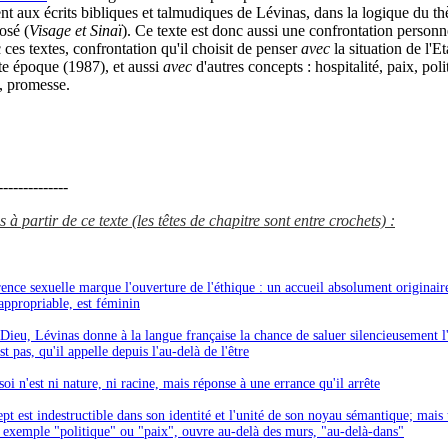
nt aux écrits bibliques et talmudiques de Lévinas, dans la logique du t
posé (
Visage et Sinaï
). Ce texte est donc aussi une confrontation personn
ces textes, confrontation qu'il choisit de penser
avec
la situation de l'Et
tte époque (1987), et aussi
avec
d'autres concepts : hospitalité, paix, poli
, promesse.
-------------
à partir de ce texte (les têtes de chapitre sont entre crochets) :
rence sexuelle marque l'ouverture de l'éthique : un accueil absolument originair
appropriable, est féminin
-Dieu, Lévinas donne à la langue française la chance de saluer silencieusement l
est pas, qu'il appelle depuis l'au-delà de l'être
oi n'est ni nature, ni racine, mais réponse à une errance qu'il arrête
pt est indestructible dans son identité et l'unité de son noyau sémantique; mais 
 exemple "politique" ou "paix", ouvre au-delà des murs, "au-delà-dans"