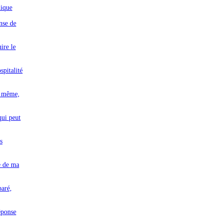
hique
nse de
ire le
spitalité
ix même,
qui peut
s
e de ma
paré,
réponse