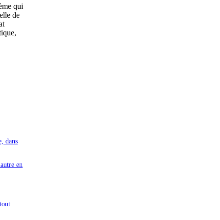
hème qui
elle de
at
tique,
e, dans
'autre en
tout