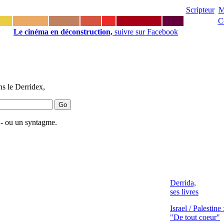
Scripteur
M
C
Le cinéma en déconstruction,
suivre sur Facebook
s le Derridex,
 - ou un syntagme.
Derrida,
ses livres
Israel / Palestine 
"De tout coeur"