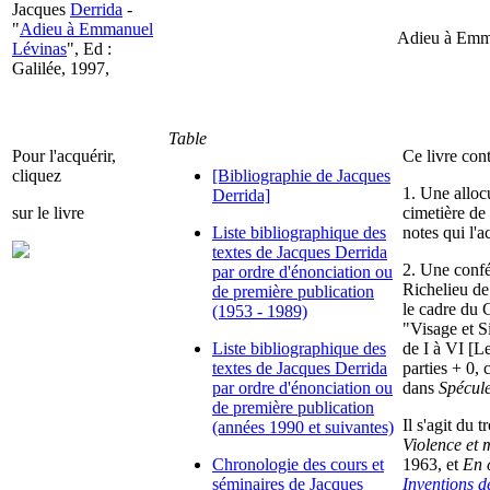
Jacques
Derrida
-
"
Adieu à Emmanuel
Adieu à Emma
Lévinas
", Ed :
Galilée, 1997,
Table
Pour l'acquérir,
Ce livre con
cliquez
[Bibliographie de Jacques
1. Une allo
Derrida]
sur le livre
cimetière de
Liste bibliographique des
notes qui l'
textes de Jacques Derrida
2. Une confé
par ordre d'énonciation ou
Richelieu de
de première publication
le cadre du 
(1953 - 1989)
"Visage et S
Liste bibliographique des
de I à VI [Le
textes de Jacques Derrida
parties + 0,
par ordre d'énonciation ou
dans
Spécule
de première publication
Il s'agit du
(années 1990 et suivantes)
Violence et 
Chronologie des cours et
1963, et
En 
séminaires de Jacques
Inventions de