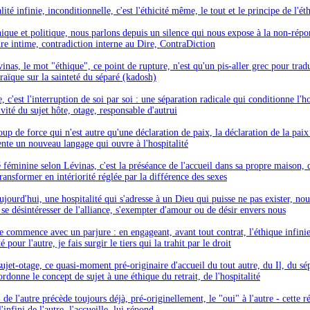
lité infinie, inconditionnelle, c'est l'éthicité même, le tout et le principe de l'ét
hique et politique, nous parlons depuis un silence qui nous expose à la non-répo
sure intime, contradiction interne au Dire, ContraDiction
nas, le mot "éthique", ce point de rupture, n'est qu'un pis-aller grec pour tradu
raïque sur la sainteté du séparé (kadosh)
, c'est l'interruption de soi par soi : une séparation radicale qui conditionne l'ho
ivité du sujet hôte, otage, responsable d'autrui
oup de force qui n'est autre qu'une déclaration de paix, la déclaration de la pa
nte un nouveau langage qui ouvre à l'hospitalité
é féminine selon Lévinas, c'est la préséance de l'accueil dans sa propre maison, 
transformer en intériorité réglée par la différence des sexes
aujourd'hui, une hospitalité qui s'adresse à un Dieu qui puisse ne pas exister, nou
se désintéresser de l'alliance, s'exempter d'amour ou de désir envers nous
ce commence avec un parjure : en engageant, avant tout contrat, l'éthique infini
é pour l'autre, je fais surgir le tiers qui la trahit par le droit
ujet-otage, ce quasi-moment pré-originaire d'accueil du tout autre, du Il, du sé
rdonne le concept de sujet à une éthique du retrait, de l'hospitalité
de l'autre précède toujours déjà, pré-originellement, le "oui" à l'autre - cette 
'infini de l'autre, l'accueille, lui répond