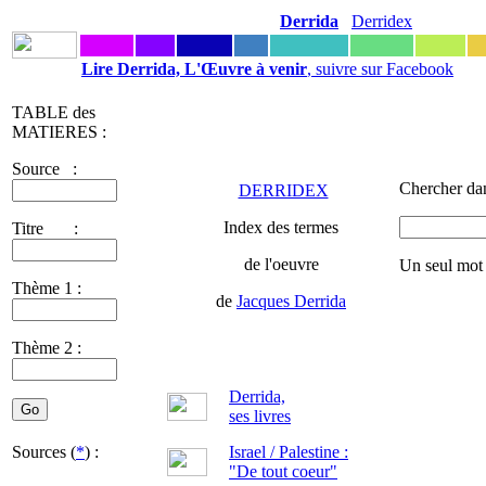
Derrida
Derridex
Lire Derrida, L'Œuvre à venir
, suivre sur Facebook
TABLE des
MATIERES :
Source :
Chercher dan
DERRIDEX
Index des termes
Titre :
de l'oeuvre
Un seul mot
Thème 1 :
de
Jacques Derrida
Thème 2 :
Derrida,
ses livres
Sources (
*
) :
Israel / Palestine :
"De tout coeur"