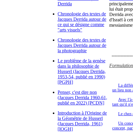
Derrida
principaleme
lui était pro
Chronologie des textes de
Derrida avec 
Jacques Derrida autour de
d'Israël à ce
ce qui se désigne comme
messianisme
"arts visuels"
Chronologie des textes de
Jacques Derrida autour de
la photographie
---------------
Le problème de la genèse
Formulations 
dans la philosophie de
Husserl (Jacques Derrida,
1953-54, publié en 1990)
[PGPH]
La diffé
un lieu non 
Penser, c'est dire non
(Jacques Derrida 1960-61,
Avec l'à
publié en 2022) [PCDN]
tant qu'il n'
Introduction à l'Origine de
Le chez-s
la Géométrie de Husserl
(Jacques Derrida, 1961)
Un conce
concept, par
[IOGH]