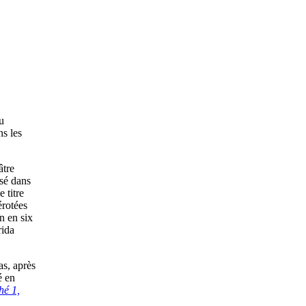
u
ns les
âtre
sé dans
 titre
érotées
n en six
rida
as, après
é en
hé 1,