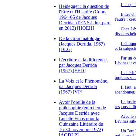
L'hospita
Heidegger : la question de
l'Etre et l'Histoire (Cours
Entre ét
1964-65 de Jacques
l'autre : cé
Derrida à l'ENS-Ulm, paru
en 2013) [HQEH]
Chez Lévi
discours héb
De la Grammatologie
(Jacques Derrida, 1967)
L'éthique
et la subject
[DLG]
Par un c
L'écriture et la différence,
Lévinas inve
par Jacques Derrida
(1967) [EED]
L'altérit
toujours se 
La Voix et le Phénomène,
par Jacques Derrida
Il faut, 
(1967) [VP]
abandonner, 
Avoir l'oreille de la
La justi
responsabilit
philosophie (entretien de
Jacques Derrida avec
Avec le s
Lucette Finas pour la
Lévinas subo
Quinzaine Littéraire du
16-30 novembre 1972)
Un "oui" 
[AODLP]
qui ouvre à l