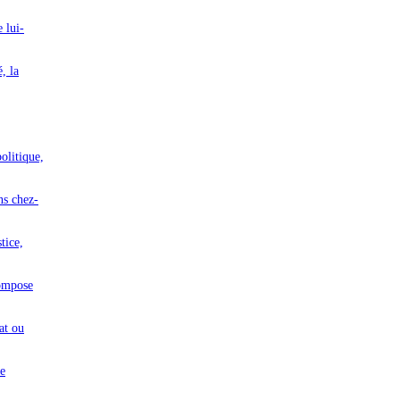
 lui-
, la
olitique,
ans chez-
stice,
compose
cat ou
ne