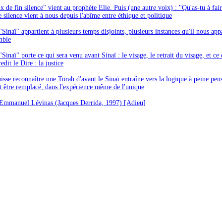
 de fin silence" vient au prophète Elie. Puis (une autre voix) : "Qu'as-tu à fair
ce silence vient à nous depuis l'abîme entre éthique et politique
inaï" appartient à plusieurs temps disjoints, plusieurs instances qu'il nous app
mble
inaï" porte ce qui sera venu avant Sinaï : le visage, le retrait du visage, et ce
edit le Dire : la justice
isse reconnaître une Torah d'avant le Sinaï entraîne vers la logique à peine pen
t être remplacé, dans l'expérience même de l'unique
Emmanuel Lévinas (Jacques Derrida, 1997) [Adieu]