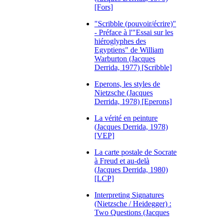
[Fors]
"Scribble (pouvoir/écrire)"
- Préface à l'"Essai sur les
hiéroglyphes des
Egyptiens" de William
Warburton (Jacques
Derrida, 1977) [Scribble]
Eperons, les styles de
Nietzsche (Jacques
Derrida, 1978) [Eperons]
La vérité en peinture
(Jacques Derrida, 1978)
[VEP]
La carte postale de Socrate
à Freud et au-delà
(Jacques Derrida, 1980)
[LCP]
Interpreting Signatures
(Nietzsche / Heidegger) :
Two Questions (Jacques