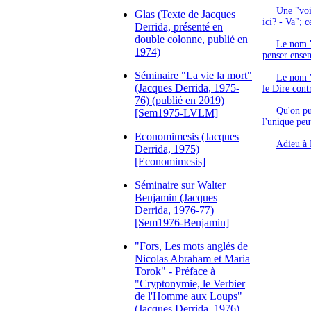
Une "voix
Glas (Texte de Jacques
ici? - Va"; 
Derrida, présenté en
double colonne, publié en
Le nom "S
1974)
penser ense
Séminaire "La vie la mort"
Le nom "S
(Jacques Derrida, 1975-
le Dire contr
76) (publié en 2019)
Qu'on pu
[Sem1975-LVLM]
l'unique peu
Economimesis (Jacques
Adieu à 
Derrida, 1975)
[Economimesis]
Séminaire sur Walter
Benjamin (Jacques
Derrida, 1976-77)
[Sem1976-Benjamin]
"Fors, Les mots anglés de
Nicolas Abraham et Maria
Torok" - Préface à
"Cryptonymie, le Verbier
de l'Homme aux Loups"
(Jacques Derrida, 1976)