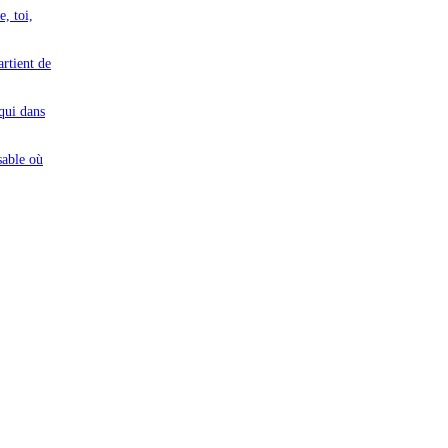
e, toi,
artient de
 qui dans
sable où