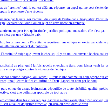
pas de "premier" oui, le oui est déjà une réponse, un appel qui ne peut s'entendre
puis la promesse d'une réponse
ence par la paix, par l'accueil du visage de l'autre dans l'hospitalité; l'hostilité
lergie, dérivent de l'oubli ou du rejet de cette bonté an-archique
antienne ne peut être qu'instituée, juridico-politique; mais alors elle n'est pas
 ce n'est pas une véritable paix
ui, les crimes contre l'hospitalité requièrent une éthique en excès, par-delà le p
on éthique du concept du politique
 l'hospitalité exige que, avant le chez-soi, il y ait un lieu ouvert : le chez-soi s
'hospitalité au pire, qui à la fois appelle et exclut le tiers, pour laisser venir la ju
autre et se protéger contre la violence de l'éthique
évinas nomme "visage" ou "otage", il faut le lire comme un nom propre qui 
cord, inouï, entre le fini et l'infini : à-Dieu, l'appel du nom par le nom
é pure et nue du visage lévinassien, dépouillée de toute visibilité, qualité, prédi
ective, c'est une définition spectrale du tout autre
lem comme dans les villes refuges, l'adresse à-Dieu exige plus qu'un accueil, u
ui soit aussi loi de justice effective, au-delà du droit dans le droit