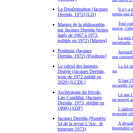
La Dissémination (Jacques
Il n'y a 
Derrida, 1972) [LD]
même que de
Tout comm
Marges de la philosophie,
guerre, l'al
par Jacques Derrida (textes
datés de 1967 à 1972,
La paix k
publiés en 1972) [Marges]
perpétuelle,
Positions (Jacques
Aujourd'h
Derrida, 1972) [Positions]
une conversi
Le calcul des langues,
La loi de
Distyle (Jacques Derrida,
soi
texte de 1972 publié en
Il faut l
2020) [LCDL]
accueillir l'
Archéologie du frivole.
Ce que L
Lire Condillac (Jacques
un nouvel ac
Derrida, 1973, réédité en
1990) [ADF]
L'altérit
propriété eff
Jacques Derrida (Numéro
54 de la revue L'Arc, 3è
A Jérusa
hospitalité q
trimestre 1973)