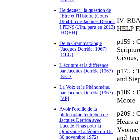
Heidegger : la question de
l'Etre et l'Histoire (Cours
IV. RE
1964-65 de Jacques Derrida
à l'ENS-Ulm, paru en 2013)
HELP 
[HQEH]
p159 : 
De la Grammatologie
Scriptur
(Jacques Derrida, 1967)
[DLG]
Cixous,
L'écriture et la différence,
p175 : 
par Jacques Derrida (1967)
[EED]
and Ste
La Voix et le Phénomène,
p189 : D
par Jacques Derrida (1967)
[VP]
Moore
Avoir l'oreille de la
p209 : 
philosophie (entretien de
Jacques Derrida avec
Hears a
Lucette Finas pour la
Yvonne 
Quinzaine Littéraire du 16-
and Jac
30 novembre 1972)