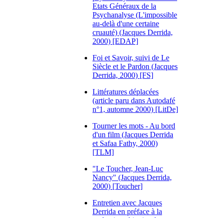
Etats Généraux de la
Psychanalyse (L'impossible
au-delà d'une certaine
cruauté) (Jacques Derrida,
2000) [EDAP]
Foi et Savoir, suivi de Le
Siècle et le Pardon (Jacques
Derrida, 2000) [FS]
Littératures déplacées
(article paru dans Autodafé
n°1, automne 2000) [LitDe]
Tourner les mots - Au bord
d'un film (Jacques Derrida
et Safaa Fathy, 2000)
[TLM]
"Le Toucher, Jean-Luc
Nancy" (Jacques Derrida,
2000) [Toucher]
Entretien avec Jacques
Derrida en préface à la