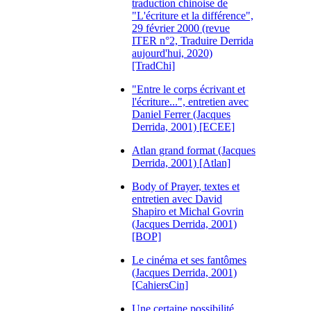
traduction chinoise de
"L'écriture et la différence",
29 février 2000 (revue
ITER n°2, Traduire Derrida
aujourd'hui, 2020)
[TradChi]
"Entre le corps écrivant et
l'écriture...", entretien avec
Daniel Ferrer (Jacques
Derrida, 2001) [ECEE]
Atlan grand format (Jacques
Derrida, 2001) [Atlan]
Body of Prayer, textes et
entretien avec David
Shapiro et Michal Govrin
(Jacques Derrida, 2001)
[BOP]
Le cinéma et ses fantômes
(Jacques Derrida, 2001)
[CahiersCin]
Une certaine possibilité