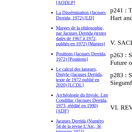
[AODLP]
p241 : 
La Dissémination (Jacques
Hart an
Derrida, 1972) [LD]
Marges de la philosophie,
par Jacques Derrida (textes
datés de 1967 à 1972,
V. SAC
publiés en 1972) [Marges]
Positions (Jacques Derrida,
p263 : S
1972) [Positions]
Future o
Le calcul des langues,
p283 : S
Distyle (Jacques Derrida,
texte de 1972 publié en
Siegumf
2020) [LCDL]
Archéologie du frivole. Lire
Condillac (Jacques Derrida,
1973, réédité en 1990)
VI. RE
[ADF]
Jacques Derrida (Numéro
54 de la revue L'Arc, 3è
trimestre 1973)