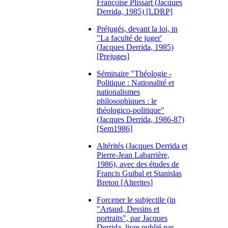
Françoise Plissart (Jacques
Derrida, 1985) [LDRP]
Préjugés, devant la loi, in
"La faculté de juger'
(Jacques Derrida, 1985)
[Prejuges]
Séminaire "Théologie -
Politique : Nationalité et
nationalismes
philosophiques : le
théologico-politique"
(Jacques Derrida, 1986-87)
[Sem1986]
Altérités (Jacques Derrida et
Pierre-Jean Labarrière,
1986), avec des études de
Francis Guibal et Stanislas
Breton [Alterites]
Forcener le subjectile (in
"Artaud, Dessins et
portraits", par Jacques
Derrida, livre publié par