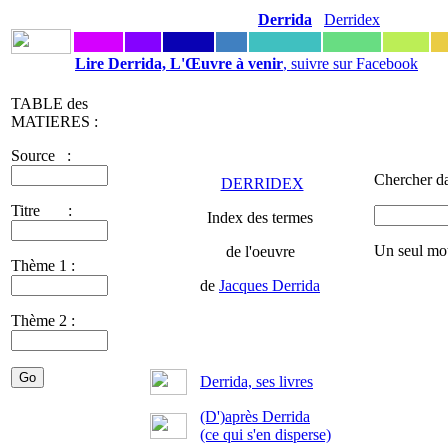
Derrida
Derridex
Lire Derrida, L'Œuvre à venir
, suivre sur Facebook
TABLE des
MATIERES :
Source :
Chercher da
DERRIDEX
Titre :
Index des termes
Un seul mot
de l'oeuvre
Thème 1 :
de
Jacques Derrida
Thème 2 :
Derrida, ses livres
(D')après Derrida
(ce qui s'en disperse)