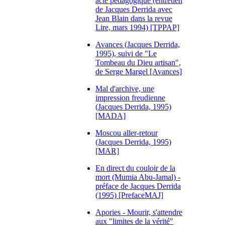
acte pédagogique (entretien
de Jacques Derrida avec
Jean Blain dans la revue
Lire, mars 1994) [TPPAP]
Avances (Jacques Derrida,
1995), suivi de "Le
Tombeau du Dieu artisan",
de Serge Margel [Avances]
Mal d'archive, une
impression freudienne
(Jacques Derrida, 1995)
[MADA]
Moscou aller-retour
(Jacques Derrida, 1995)
[MAR]
En direct du couloir de la
mort (Mumia Abu-Jamal) -
préface de Jacques Derrida
(1995) [PrefaceMAJ]
Apories - Mourir, s'attendre
aux "limites de la vérité"