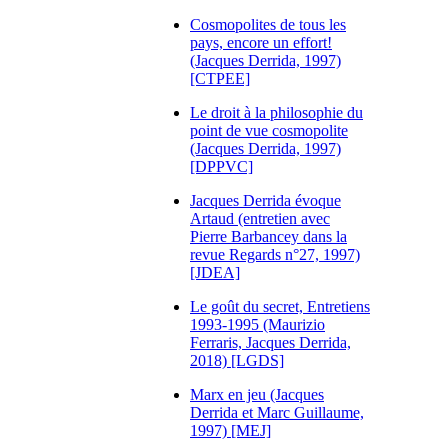
Cosmopolites de tous les
pays, encore un effort!
(Jacques Derrida, 1997)
[CTPEE]
Le droit à la philosophie du
point de vue cosmopolite
(Jacques Derrida, 1997)
[DPPVC]
Jacques Derrida évoque
Artaud (entretien avec
Pierre Barbancey dans la
revue Regards n°27, 1997)
[JDEA]
Le goût du secret, Entretiens
1993-1995 (Maurizio
Ferraris, Jacques Derrida,
2018) [LGDS]
Marx en jeu (Jacques
Derrida et Marc Guillaume,
1997) [MEJ]