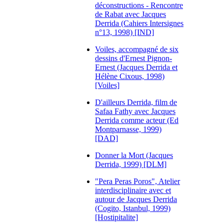
déconstructions - Rencontre
de Rabat avec Jacques
Derrida (Cahiers Intersignes
n°13, 1998) [IND]
Voiles, accompagné de six
dessins d'Ernest Pignon-
Ernest (Jacques Derrida et
Hélène Cixous, 1998)
[Voiles]
D'ailleurs Derrida, film de
Safaa Fathy avec Jacques
Derrida comme acteur (Ed
Montparnasse, 1999)
[DAD]
Donner la Mort (Jacques
Derrida, 1999) [DLM]
"Pera Peras Poros", Atelier
interdisciplinaire avec et
autour de Jacques Derrida
(Cogito, Istanbul, 1999)
[Hostipitalite]