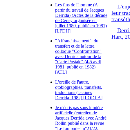
Les fins de l'homme (A
L'enj
partir du travail de Jacques
leur tra
Derrida) (Actes de la décade
transét
de Cerisy organisée en
juillet 1980, publié en 1981)
Derri
[LFDH]
Hart, 
"Affranchissement", du
transfert et de la lettre,
colloque "Confrontation"
avec Derrida autour de la
"Carte Postale" (4-5 avril
1981, publié en 1982)
[ATL]
L'oreille de l'autre,
otobiographies, transferts,
traductions (Jacques
Derrida, 1982) [LODLA]
Je n'écris pas sans lumière
artificielle (entretien de
Jacques Derrida avec André
Rollin publié dans la revue
"Le fou parle" n°21/22,