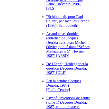
Paule Thévenin, 1986)
[FLS]
"Schibboleth, pour Paul
Celan", par Jacques Derrida
(1986) [Schibboleth]
Artaud et ses doubles
(entretien de Jacques
Derrida avec Jean-Michel
Olivier, publié dans "Scènes
Magazines n°5" - février
1987) [AESD]
De l'Esprit, Heidegger et la
question (Jacques Derrida,
1987) [DLE]
Feu la cendre (Jacques
Derrida, 1987)
[FeuLaCendre]
Psyché, Inventions de l'autre
(tome 1) (Jacques Derrida,
1987, édition revue et