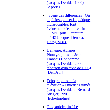
(Jacques Derrida, 1996)
[Apories]
"Scène des différences - Où
la philosophie et la poétique,
indissociables, font
événement d'écriture", in
CESPR puis Littérature
n°142 (Jacques Derrida,
1996) [SDD]
Demeure, Athènes -
Photographies de Jean-
François Bonhomme
(Jacques Derrida, 2009,
réédition d'un texte de 1996)
[DemAth]
Echographies de la
télévision - Entretiens filmés
(Jacques Derrida et Bernard
Stiegler, 1996)
[Echographies]
Cinq articles, in "Le