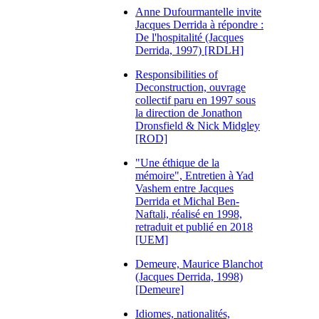
Anne Dufourmantelle invite
Jacques Derrida à répondre :
De l'hospitalité (Jacques
Derrida, 1997) [RDLH]
Responsibilities of
Deconstruction, ouvrage
collectif paru en 1997 sous
la direction de Jonathon
Dronsfield & Nick Midgley
[ROD]
"Une éthique de la
mémoire", Entretien à Yad
Vashem entre Jacques
Derrida et Michal Ben-
Naftali, réalisé en 1998,
retraduit et publié en 2018
[UEM]
Demeure, Maurice Blanchot
(Jacques Derrida, 1998)
[Demeure]
Idiomes, nationalités,