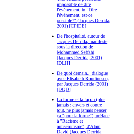
impossible de dire
l'événement, in "Dire
l'événement, est-ce
possible?" (Jacques Derrida,
2001) [CPIDE]
De l'hospitalité, autour de
Jacques Derrida, manifeste
sous la direction de
Mohammed Seffahi
(Jacques Derrida, 2001)
[DLH]
De quoi demain... dialogue
avec Elisabeth Roudinesco,
par Jacques Derrida (2001)
[DQD]
La forme et la façon (plus
jamais : envers et contre
tout, ne plus jamais penser
ça "pour la forme"), préface
à "Racisme et
antisémitisme", d'Alain
David (Jacques Derrida,