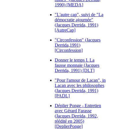
1990) [MEDA]
"L'autre cap", suivi de "La
démocratie ajournée"
(Jacques Derrida, 1991)
[AutreCap]
"Circonfession" (Jacques
Derrida,1991)
[Circonfession]
Donner le temps I. La
fausse monnaie (Jacques
Derrida, 1991) [DLT]
"Pour l'amour de Lacan", in
Lacan avec les philosophes
(Jacques Derrida, 1991)
[PADL]
Déplier Ponge - Entretien
avec Gérard Farasse
(Jacques Derrida, 1992,
réédité en 2005)
[DeplierPonge]