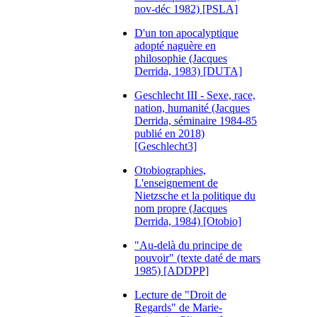
nov-déc 1982) [PSLA]
D'un ton apocalyptique
adopté naguère en
philosophie (Jacques
Derrida, 1983) [DUTA]
Geschlecht III - Sexe, race,
nation, humanité (Jacques
Derrida, séminaire 1984-85
publié en 2018)
[Geschlecht3]
Otobiographies,
L'enseignement de
Nietzsche et la politique du
nom propre (Jacques
Derrida, 1984) [Otobio]
"Au-delà du principe de
pouvoir" (texte daté de mars
1985) [ADDPP]
Lecture de "Droit de
Regards" de Marie-