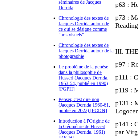
séminaires de Jacques
p63 : Ho
Derrida
p73 : Ma
Chronologie des textes de
Jacques Derrida autour de
Reading
ce qui se désigne comme
"arts visuels"
Chronologie des textes de
III. T
Jacques Derrida autour de la
photographie
p97 : R
Le problème de la genèse
dans la philosophie de
p111 : C
Husserl (Jacques Derrida,
1953-54, publié en 1990)
[PGPH]
p119 : 
Penser, c'est dire non
p131 : 
(Jacques Derrida 1960-61,
Logocen
publié en 2022) [PCDN]
Introduction à l'Origine de
p141 : C
la Géométrie de Husserl
par Virg
(Jacques Derrida, 1961)
[IOGH]