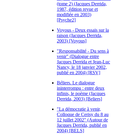
(tome 2) (Jacques Derrida,
1987, édition revue et
modifiée en 2003)
[Psyche2]
Voyous - Deux essais sur la
raison (Jacques Derrida,
2003) [Voyous]
"Responsabilité - Du sens à
venir" (Dialogue entre
Jacques Derrida et Jean-Luc
Nancy, le 18 janvier 2002,
publié en 2004) [RSV]
Béliers. Le dialogue
ininterrompu : entre deux
infinis, le poème (Jacques
Derrida, 2003) [Beliers]
"La démocratie à venir,
Colloque de Cerisy du 8 au
12 juillet 2002" (Autour de
Jacques Derrida, publié en
2004) [BELS]