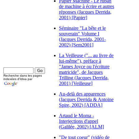
Papier Machine - Le ruban
de machine à écrire et autres
réponses (Jacques Derrida,
2001) [Papier]
Séminaire "La bête et le
souverain" Volume I
(Jacques Derrida, 2001-
2002) [Sem2001]
La Veilleuse ("... au livre de
lui-même"), préface à
"James Joyce ou l'écriture
matricide", de Jacques
Recherche dans les pages
Trilling (Jacques Derrida,
indexées d'Idixa par
2001) [Veilleuse]
Au-delà des apparences
(Jacques Derrida & Antoine
Spire, 2002) [ADDA]
Artaud le Moma -
Interjections d'appel
(Galilée, 2002) [ALM]
"De tout coeur" (vidéo de