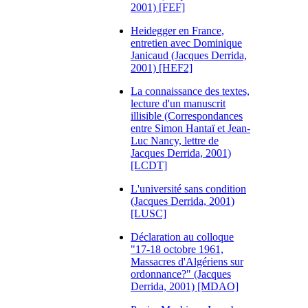
2001) [FEF]
Heidegger en France,
entretien avec Dominique
Janicaud (Jacques Derrida,
2001) [HEF2]
La connaissance des textes,
lecture d'un manuscrit
illisible (Correspondances
entre Simon Hantaï et Jean-
Luc Nancy, lettre de
Jacques Derrida, 2001)
[LCDT]
L'université sans condition
(Jacques Derrida, 2001)
[LUSC]
Déclaration au colloque
"17-18 octobre 1961,
Massacres d'Algériens sur
ordonnance?" (Jacques
Derrida, 2001) [MDAO]