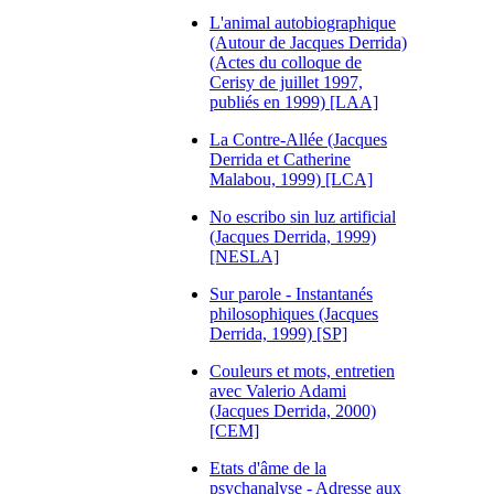
L'animal autobiographique
(Autour de Jacques Derrida)
(Actes du colloque de
Cerisy de juillet 1997,
publiés en 1999) [LAA]
La Contre-Allée (Jacques
Derrida et Catherine
Malabou, 1999) [LCA]
No escribo sin luz artificial
(Jacques Derrida, 1999)
[NESLA]
Sur parole - Instantanés
philosophiques (Jacques
Derrida, 1999) [SP]
Couleurs et mots, entretien
avec Valerio Adami
(Jacques Derrida, 2000)
[CEM]
Etats d'âme de la
psychanalyse - Adresse aux