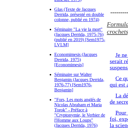
Glas (Texte de Jacques
---------
Derrida, présenté en double
colonne, publié en 1974)
Formulat
Séminaire "La vie la mort"
crochets
(Jacques Derrida, 1975-76)
(publié en 2019) [Sem1975-
LVLM]
Economimesis (Jacques
Je ne
Derrida, 1975)
serait r
[Economimesis]
suspensi
Séminaire sur Walter
Ce qu
Benjamin (Jacques Derrida,
qui est
1976-77) [Sem1976-
Benjamin]
La dé
"Fors, Les mots anglés de
de secre
Nicolas Abraham et Maria
Torok" - Préface à
Pour 
"Cryptonymie, le Verbier de
foi, ex
l'Homme aux Loups"
la scien
(Jacques Derrida, 1976)