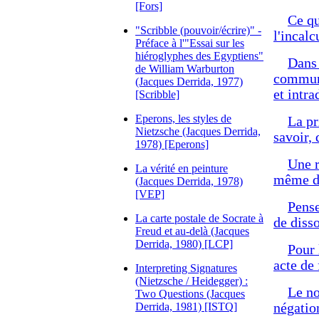
[Fors]
Ce qu
"Scribble (pouvoir/écrire)" -
l'incalc
Préface à l'"Essai sur les
hiéroglyphes des Egyptiens"
Dans 
de William Warburton
commun,
(Jacques Derrida, 1977)
et intr
[Scribble]
Eperons, les styles de
La pr
Nietzsche (Jacques Derrida,
savoir,
1978) [Eperons]
Une r
La vérité en peinture
même de
(Jacques Derrida, 1978)
[VEP]
Pense
La carte postale de Socrate à
de disso
Freud et au-delà (Jacques
Derrida, 1980) [LCP]
Pour 
acte de 
Interpreting Signatures
(Nietzsche / Heidegger) :
Le no
Two Questions (Jacques
Derrida, 1981) [ISTQ]
négation