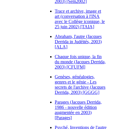
2003) [Sem2002]
Trace et archive, image et
art (conversation à l'INA
avec le Collège iconique, le
25 juin 2002) [TAIA]
Abraham, l'autre (Jacques
Derrida in Judéités, 2003)
[ALA]
Chaque fois unique, la fin
du monde (Jacques Derrida,
2003) [CFUFM]
Genèses, généalogies,
genres et le génie - Les
secrets de l'archive (Jacques
Derrida, 2003) [GGGG]
Parages (Jacques Derrida,
1986 - nouvelle édition
augmentée en 2003)
[Parages]
Psyché, Inventions de l'autre