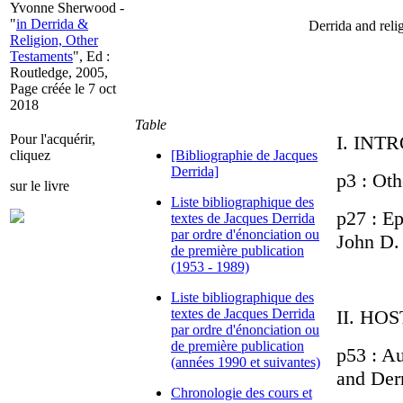
Yvonne Sherwood -
"
in Derrida &
Derrida and rel
Religion, Other
Testaments
", Ed :
Routledge, 2005,
Page créée le 7 oct
2018
Table
Pour l'acquérir,
I. INT
cliquez
[Bibliographie de Jacques
Derrida]
p3 : Ot
sur le livre
Liste bibliographique des
p27 : Ep
textes de Jacques Derrida
par ordre d'énonciation ou
John D.
de première publication
(1953 - 1989)
Liste bibliographique des
textes de Jacques Derrida
II. HOS
par ordre d'énonciation ou
de première publication
p53 : A
(années 1990 et suivantes)
and Der
Chronologie des cours et