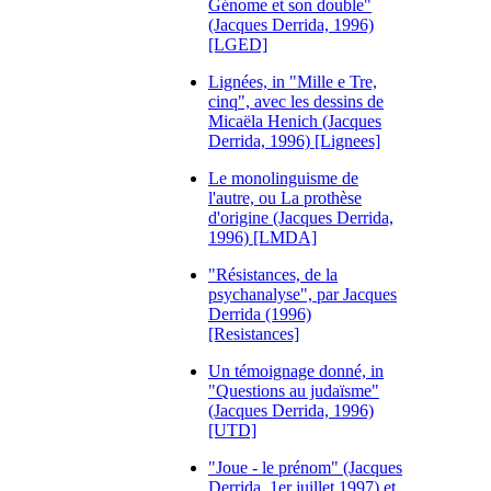
Génome et son double"
(Jacques Derrida, 1996)
[LGED]
Lignées, in "Mille e Tre,
cinq", avec les dessins de
Micaëla Henich (Jacques
Derrida, 1996) [Lignees]
Le monolinguisme de
l'autre, ou La prothèse
d'origine (Jacques Derrida,
1996) [LMDA]
"Résistances, de la
psychanalyse", par Jacques
Derrida (1996)
[Resistances]
Un témoignage donné, in
"Questions au judaïsme"
(Jacques Derrida, 1996)
[UTD]
"Joue - le prénom" (Jacques
Derrida, 1er juillet 1997) et