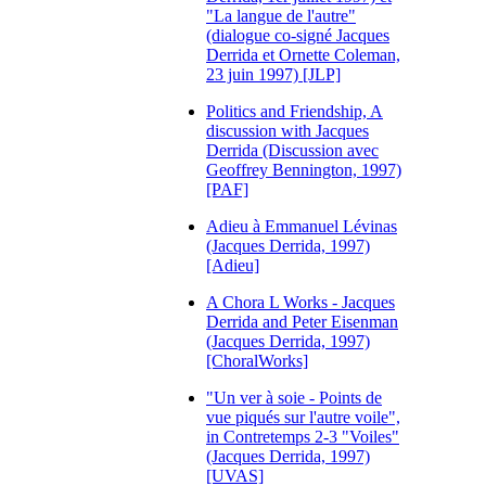
"La langue de l'autre"
(dialogue co-signé Jacques
Derrida et Ornette Coleman,
23 juin 1997) [JLP]
Politics and Friendship, A
discussion with Jacques
Derrida (Discussion avec
Geoffrey Bennington, 1997)
[PAF]
Adieu à Emmanuel Lévinas
(Jacques Derrida, 1997)
[Adieu]
A Chora L Works - Jacques
Derrida and Peter Eisenman
(Jacques Derrida, 1997)
[ChoralWorks]
"Un ver à soie - Points de
vue piqués sur l'autre voile",
in Contretemps 2-3 "Voiles"
(Jacques Derrida, 1997)
[UVAS]