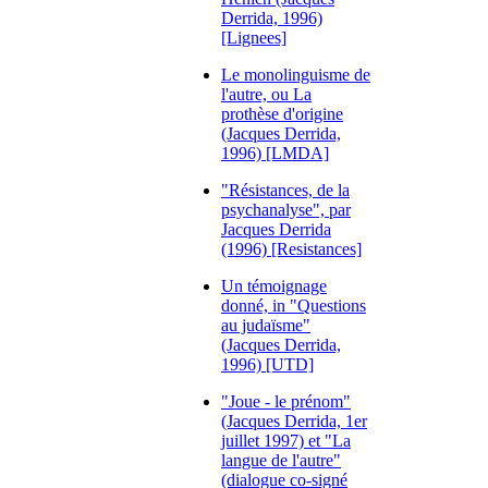
Derrida, 1996)
[Lignees]
Le monolinguisme de
l'autre, ou La
prothèse d'origine
(Jacques Derrida,
1996) [LMDA]
"Résistances, de la
psychanalyse", par
Jacques Derrida
(1996) [Resistances]
Un témoignage
donné, in "Questions
au judaïsme"
(Jacques Derrida,
1996) [UTD]
"Joue - le prénom"
(Jacques Derrida, 1er
juillet 1997) et "La
langue de l'autre"
(dialogue co-signé