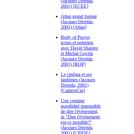
(Jacques Derrida,
2001) [ECEE]
Atlan grand format
(Jacques Derrida,
2001) [Atlan]
Body of Prayer,
textes et entretien
avec David Shapiro
et Michal Govrin
(Jacques Derrida,
2001) [BOP]
Le cinéma et ses
fantômes (Jacques
Derrida, 2001)
[CahiersCin]
Une certaine
possibilité impossible
de dire l'événement,
in "Dire l'événement,
est-ce possible?"
(Jacques Derrida,
2001) [CPIDE]