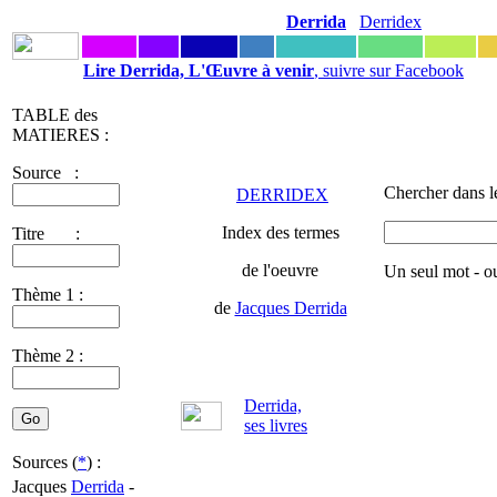
Derrida
Derridex
Lire Derrida, L'Œuvre à venir
, suivre sur Facebook
TABLE des
MATIERES :
Source :
Chercher dans l
DERRIDEX
Index des termes
Titre :
de l'oeuvre
Un seul mot - o
Thème 1 :
de
Jacques Derrida
Thème 2 :
Derrida,
ses livres
Sources (
*
) :
Jacques
Derrida
-