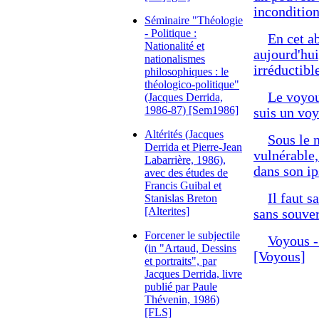
incondition
Séminaire "Théologie
- Politique :
En cet a
Nationalité et
aujourd'hui
nationalismes
irréductibl
philosophiques : le
théologico-politique"
Le voyou,
(Jacques Derrida,
1986-87) [Sem1986]
suis un voy
Altérités (Jacques
Sous le 
Derrida et Pierre-Jean
vulnérable,
Labarrière, 1986),
dans son ip
avec des études de
Francis Guibal et
Il faut s
Stanislas Breton
[Alterites]
sans souve
Forcener le subjectile
Voyous -
(in "Artaud, Dessins
[Voyous]
et portraits", par
Jacques Derrida, livre
publié par Paule
Thévenin, 1986)
[FLS]