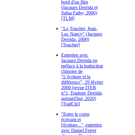
bord d'un film
(Jacques Derrida et
Safaa Fathy, 2000)
[TLM]
"Le Toucher, Jean-
Luc Nancy" (Jacques
Derrida, 2000)
[Toucher]
Entretien avec
Jacques Derrida en
préface à la traduction
chinoise de
"L'écriture et la
différence", 29 février
2000 (revue ITER
n°2, Traduire Derrida
aujourd'hui, 2020)
[TradChi]
"Entre le corps
écrivant et
l'écriture...", entretien
avec Daniel Ferrer