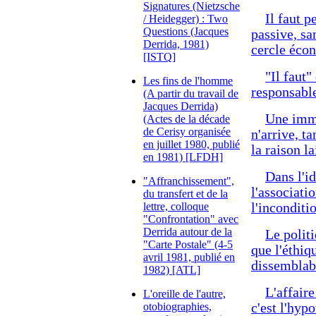
Signatures (Nietzsche
Il faut 
/ Heidegger) : Two
Questions (Jacques
passive, sa
Derrida, 1981)
cercle éco
[ISTQ]
"Il faut"
Les fins de l'homme
responsable
(A partir du travail de
Jacques Derrida)
Une immu
(Actes de la décade
de Cerisy organisée
n'arrive, t
en juillet 1980, publié
la raison la
en 1981) [LFDH]
Dans l'i
"Affranchissement",
l'associati
du transfert et de la
lettre, colloque
l'inconditio
"Confrontation" avec
Derrida autour de la
Le polit
"Carte Postale" (4-5
que l'éthi
avril 1981, publié en
dissemblab
1982) [ATL]
L'affaire
L'oreille de l'autre,
otobiographies,
c'est l'hyp