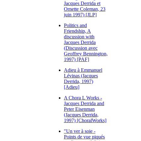
Jacques Derrida et
Ornette Coleman, 23
juin 1997) [JLP]
Politics and
Friendship, A
discussion with
Jacques Derrida
(Discussion avec
Geoffrey Bennington,
1997) [PAF]
Adieu à Emmanuel
Lévinas (Jacques
Derrida, 1997)
[Adieu]
A Chora L Works -
Jacques Derrida and
Peter Eisenman
(Jacques Derrida,
1997) [ChoralWorks]
"Un ver à soie -
Points de vue piqués