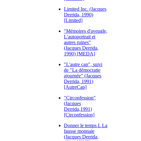
Limited Inc. (Jacques
Derrida, 1990)
[Limited]
"Mémoires d'aveugle,
L'autoportrait et
autres ruines"
(Jacques Derrida,
1990) [MEDA]
"L'autre cap", suivi
de "La démocratie
ajournée" (Jacques
Derrida, 1991)
[AutreCap]
"Circonfession"
(Jacques
Derrida,1991)
[Circonfession]
Donner le temps I. La
fausse monnaie
(Jacques Derrida,