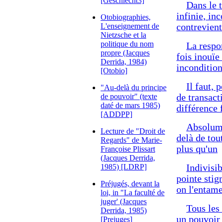
[Geschlecht3]
Dans le t
infinie, in
Otobiographies,
L'enseignement de
contrevient
Nietzsche et la
politique du nom
La respon
propre (Jacques
fois inouïe
Derrida, 1984)
incondition
[Otobio]
Il faut,
"Au-delà du principe
de pouvoir" (texte
de transact
daté de mars 1985)
différence 
[ADDPP]
Absolume
Lecture de "Droit de
delà de tou
Regards" de Marie-
plus qu'un
Françoise Plissart
(Jacques Derrida,
1985) [LDRP]
Indivisib
pointe stig
Préjugés, devant la
on l'entame
loi, in "La faculté de
juger' (Jacques
Tous les
Derrida, 1985)
un pouvoir 
[Prejuges]