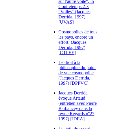
sur l'autre voile", in
Contretemps 2-3
"Voiles" (Jacques
Derrida, 1997)
[UVAS]
Cosmopolites de tous
les pays, encore un
effort! (Jacques
Derrida, 1997)
[CTPEE]
Le droit à la
philosophie du point
de vue cosmopolite
(Jacques Derrida,
1997) [DPPVC]
Jacques Derrida
évoque Artaud
(entretien avec Pierre
Barbancey dans la
revue Regards n°27,
1997) [JDEA]
Le goût du secret,