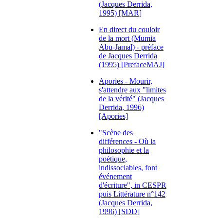
(Jacques Derrida,
1995) [MAR]
En direct du couloir
de la mort (Mumia
Abu-Jamal) - préface
de Jacques Derrida
(1995) [PrefaceMAJ]
Apories - Mourir,
s'attendre aux "limites
de la vérité" (Jacques
Derrida, 1996)
[Apories]
"Scène des
différences - Où la
philosophie et la
poétique,
indissociables, font
événement
d'écriture", in CESPR
puis Littérature n°142
(Jacques Derrida,
1996) [SDD]