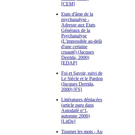
[CEM]
Etats d'âme de la
psychanalyse -
Adresse aux Etats
Généraux de la
Psychanalyse
(L'impossible au-delà
d'une certaine
cruauté) (Jacques
Derrida, 2000)
[EDAP]
Foi et Savoir, suivi de
Le Siècle et le Pardon
(Jacques Derrida,
2000) [FS]
Littératures déplacées
(article paru dans
Autodafé n°1,
automne 2000)
[LitDe]
Tourner les mots - Au