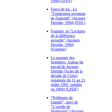
1994) [DVA]
Force de loi - Le
"Fondement mystique
de l'autorité" (Jacques
Derrida, 1994) [FDL]
Fourmis, in "Lectures
de la différence
sexuelle" (Jacques
Derrida, 1994)
[Fourmis]
Le passage des
frontières, Autour du
travail de Jacques
Derrida (Actes de la
décade de Cerisy
organisée du 11 au 21
juillet 1992, publiée
en 1994) [LPDF]
"Politiques de
l'amitié", suivi de
"L'oreille de
Heidegger" (Jacques