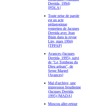
Derrida, 1994)
[PDLA]
Toute prise de parole
est un acte
pédagogique
(entretien de Jacques
Derrida avec Jean
Blain dans la revue
Lire, mars 1994)
[TPPAP]
Avances (Jacques
Derrida, 1995), suivi
de "Le Tombeau du
Dieu artisan", de
Serge Margel
[Avances]
Mal d'archive, une
impression freudienne
(Jacques Derrida,
1995) [MADA]
Moscou aller-retour