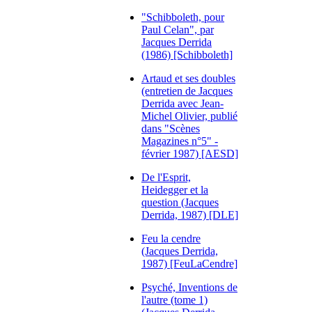
"Schibboleth, pour
Paul Celan", par
Jacques Derrida
(1986) [Schibboleth]
Artaud et ses doubles
(entretien de Jacques
Derrida avec Jean-
Michel Olivier, publié
dans "Scènes
Magazines n°5" -
février 1987) [AESD]
De l'Esprit,
Heidegger et la
question (Jacques
Derrida, 1987) [DLE]
Feu la cendre
(Jacques Derrida,
1987) [FeuLaCendre]
Psyché, Inventions de
l'autre (tome 1)