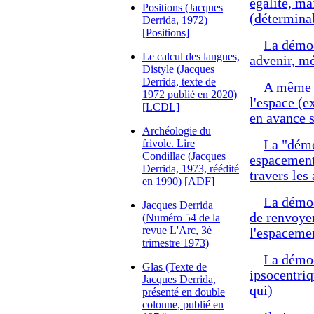
égalité, ma
Positions (Jacques
(déterminab
Derrida, 1972)
[Positions]
La démocr
Le calcul des langues,
advenir, mé
Distyle (Jacques
Derrida, texte de
A même l
1972 publié en 2020)
l'espace (e
[LCDL]
en avance 
Archéologie du
frivole. Lire
La "démo
Condillac (Jacques
espacement 
Derrida, 1973, réédité
travers les
en 1990) [ADF]
La démoc
Jacques Derrida
de renvoyer
(Numéro 54 de la
revue L'Arc, 3è
l'espacement
trimestre 1973)
La démocr
Glas (Texte de
ipsocentriq
Jacques Derrida,
qui)
présenté en double
colonne, publié en