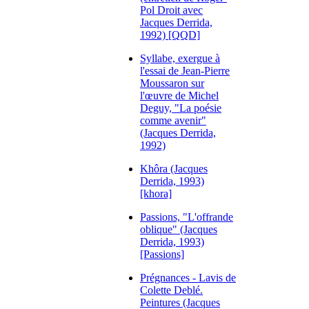
Pol Droit avec
Jacques Derrida,
1992) [QQD]
Syllabe, exergue à
l'essai de Jean-Pierre
Moussaron sur
l'œuvre de Michel
Deguy, "La poésie
comme avenir"
(Jacques Derrida,
1992)
Khôra (Jacques
Derrida, 1993)
[khora]
Passions, "L'offrande
oblique" (Jacques
Derrida, 1993)
[Passions]
Prégnances - Lavis de
Colette Deblé.
Peintures (Jacques