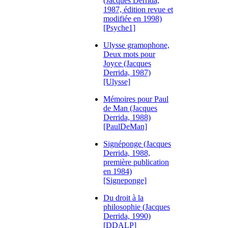
(Jacques Derrida,
1987, édition revue et
modifiée en 1998)
[Psyche1]
Ulysse gramophone,
Deux mots pour
Joyce (Jacques
Derrida, 1987)
[Ulysse]
Mémoires pour Paul
de Man (Jacques
Derrida, 1988)
[PaulDeMan]
Signéponge (Jacques
Derrida, 1988,
première publication
en 1984)
[Signeponge]
Du droit à la
philosophie (Jacques
Derrida, 1990)
[DDALP]