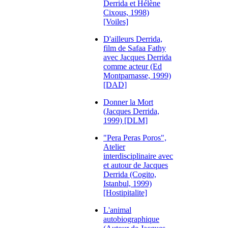
Derrida et Hélène
Cixous, 1998)
[Voiles]
D'ailleurs Derrida,
film de Safaa Fathy
avec Jacques Derrida
comme acteur (Ed
Montparnasse, 1999)
[DAD]
Donner la Mort
(Jacques Derrida,
1999) [DLM]
"Pera Peras Poros",
Atelier
interdisciplinaire avec
et autour de Jacques
Derrida (Cogito,
Istanbul, 1999)
[Hostipitalite]
L'animal
autobiographique