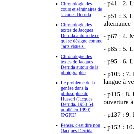
- p41 : 2. L
Chronologie des
cours et séminaires de
Jacques Derrida
- p51 : 3. L
alternance
Chronologie des
textes de Jacques
- p67 : 4. 
Derrida autour de ce
qui se désigne comme
"arts visuels"
- p85 : 5. 
Chronologie des
- p95 : 6. 
textes de Jacques
Derrida autour de la
photographie
- p105 : 7. 
langue à ve
Le problème de la
genèse dans la
- p115 : 8.
philosophie de
Husserl (Jacques
ouverture à
Derrida, 1953-54,
publié en 1990)
- p137 : 9.
[PGPH]
Penser, c'est dire non
- p153 : 10
(Jacques Derrida