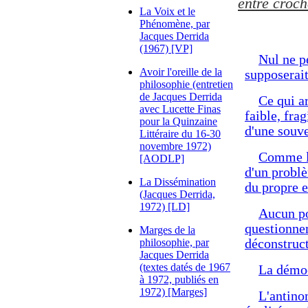
entre croch
La Voix et le
Phénomène, par
Jacques Derrida
(1967) [VP]
Nul ne p
Avoir l'oreille de la
supposerait
philosophie (entretien
de Jacques Derrida
Ce qui ar
avec Lucette Finas
faible, fra
pour la Quinzaine
d'une souve
Littéraire du 16-30
novembre 1972)
Comme le
[AODLP]
d'un problèm
La Dissémination
du propre e
(Jacques Derrida,
1972) [LD]
Aucun po
questionnem
Marges de la
philosophie, par
déconstruc
Jacques Derrida
(textes datés de 1967
La démocr
à 1972, publiés en
1972) [Marges]
L'antino