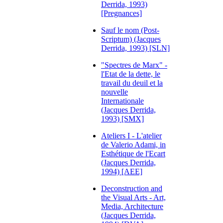
Derrida, 1993)
[Pregnances]
Sauf le nom (Post-
Scriptum) (Jacques
Derrida, 1993) [SLN]
"Spectres de Marx" -
l'Etat de la dette, le
travail du deuil et la
nouvelle
Internationale
(Jacques Derrida,
1993) [SMX]
Ateliers I - L'atelier
de Valerio Adami, in
Esthétique de l'Ecart
(Jacques Derrida,
1994) [AEE]
Deconstruction and
the Visual Arts - Art,
Media, Architecture
(Jacques Derrida,