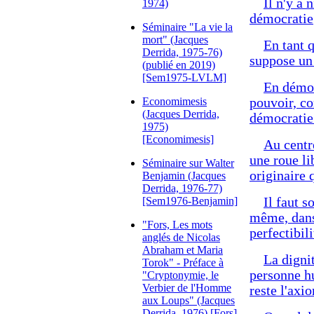
Il n'y a 
1974)
démocratie
Séminaire "La vie la
mort" (Jacques
En tant 
Derrida, 1975-76)
suppose un 
(publié en 2019)
[Sem1975-LVLM]
En démoc
Economimesis
pouvoir, co
(Jacques Derrida,
démocrati
1975)
[Economimesis]
Au centr
une roue lib
Séminaire sur Walter
originaire 
Benjamin (Jacques
Derrida, 1976-77)
[Sem1976-Benjamin]
Il faut s
même, dans 
"Fors, Les mots
perfectibil
anglés de Nicolas
Abraham et Maria
La digni
Torok" - Préface à
personne hu
"Cryptonymie, le
Verbier de l'Homme
reste l'axi
aux Loups" (Jacques
Derrida, 1976) [Fors]