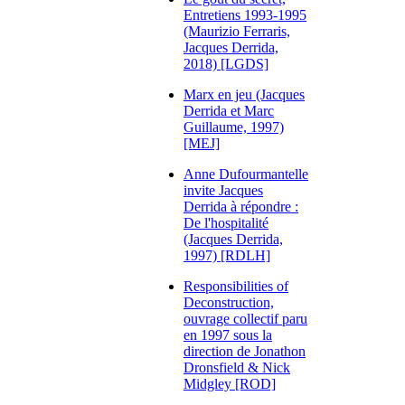
Entretiens 1993-1995
(Maurizio Ferraris,
Jacques Derrida,
2018) [LGDS]
Marx en jeu (Jacques
Derrida et Marc
Guillaume, 1997)
[MEJ]
Anne Dufourmantelle
invite Jacques
Derrida à répondre :
De l'hospitalité
(Jacques Derrida,
1997) [RDLH]
Responsibilities of
Deconstruction,
ouvrage collectif paru
en 1997 sous la
direction de Jonathon
Dronsfield & Nick
Midgley [ROD]