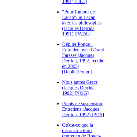
1991) [DLT]
"Pour l'amour de
Lacan", in Lacan
avec les philosophes
(Jacques Derrida,
1991) [PADL]
Déplier Ponge -
Entretien avec Gérard
Farasse (Jacques
Derrida, 1992, réédité
en 2005)
[DeplierPonge]
Nous autres Grecs
(Jacques Derrida,
1992) [NOG]
Points de suspension,
Entretiens (Jacques
Derrida, 1992) [PDS]
Qu'est-ce que la
déconstruction?
(entretien de Roger-