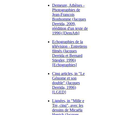
Demeure, Athènes -
Photographies de
Jean-François
Bonhomme (Jacques
Derrida, 2009,
réédition d'un texte de
1996) [DemAth]
Echographies de la
télévision - Entretiens
filmés (Jacques
Derrida et Bernard
Stiegler, 1996)
[Echographies]
Cinq articles, in "Le
Génome et son
double" (Jacques
Derrida, 1996)
[LGED]
Lignées, in "Mille e
Tre, cinq", avec les
dessins de Micaëla
Henich (Jacques