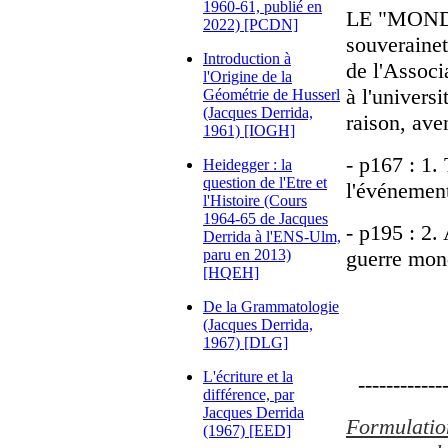
1960-61, publié en
LE "MONDE
2022) [PCDN]
souverainet
Introduction à
de l'Associ
l'Origine de la
à l'univers
Géométrie de Husserl
(Jacques Derrida,
raison, aven
1961) [IOGH]
- p167 : 1. 
Heidegger : la
question de l'Etre et
l'événemen
l'Histoire (Cours
1964-65 de Jacques
- p195 : 2. 
Derrida à l'ENS-Ulm,
paru en 2013)
guerre mon
[HQEH]
De la Grammatologie
(Jacques Derrida,
1967) [DLG]
L'écriture et la
-------------
différence, par
Jacques Derrida
Formulation
(1967) [EED]