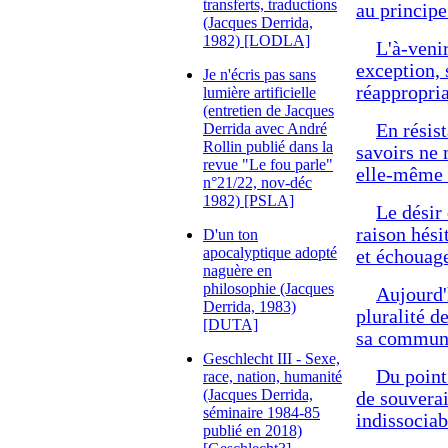
transferts, traductions
au principe
(Jacques Derrida,
1982) [LODLA]
L'à-veni
exception, 
Je n'écris pas sans
réappropri
lumière artificielle
(entretien de Jacques
Derrida avec André
En résist
Rollin publié dans la
savoirs ne 
revue "Le fou parle"
elle-même
n°21/22, nov-déc
1982) [PSLA]
Le désir 
raison hési
D'un ton
apocalyptique adopté
et échouage
naguère en
philosophie (Jacques
Aujourd'
Derrida, 1983)
pluralité d
[DUTA]
sa communa
Geschlecht III - Sexe,
Du point 
race, nation, humanité
(Jacques Derrida,
de souverai
séminaire 1984-85
indissociab
publié en 2018)