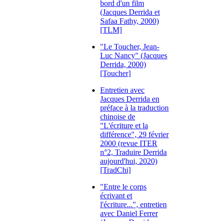
bord d'un film
(Jacques Derrida et
Safaa Fathy, 2000)
[TLM]
"Le Toucher, Jean-
Luc Nancy" (Jacques
Derrida, 2000)
[Toucher]
Entretien avec
Jacques Derrida en
préface à la traduction
chinoise de
"L'écriture et la
différence", 29 février
2000 (revue ITER
n°2, Traduire Derrida
aujourd'hui, 2020)
[TradChi]
"Entre le corps
écrivant et
l'écriture...", entretien
avec Daniel Ferrer