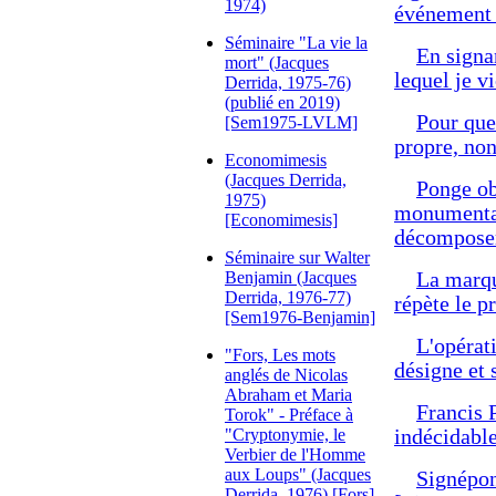
1974)
événement 
Séminaire "La vie la
En signa
mort" (Jacques
lequel je v
Derrida, 1975-76)
(publié en 2019)
Pour que 
[Sem1975-LVLM]
propre, non
Economimesis
(Jacques Derrida,
Ponge obé
1975)
monumentali
[Economimesis]
décomposer
Séminaire sur Walter
Benjamin (Jacques
La marqu
Derrida, 1976-77)
répète le p
[Sem1976-Benjamin]
L'opérat
"Fors, Les mots
désigne et
anglés de Nicolas
Abraham et Maria
Francis 
Torok" - Préface à
"Cryptonymie, le
indécidabl
Verbier de l'Homme
aux Loups" (Jacques
Signépon
Derrida, 1976) [Fors]