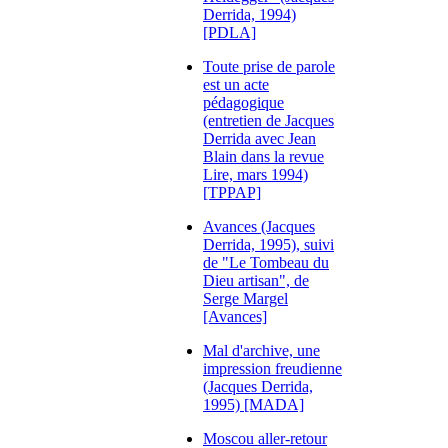
Derrida, 1994)
[PDLA]
Toute prise de parole
est un acte
pédagogique
(entretien de Jacques
Derrida avec Jean
Blain dans la revue
Lire, mars 1994)
[TPPAP]
Avances (Jacques
Derrida, 1995), suivi
de "Le Tombeau du
Dieu artisan", de
Serge Margel
[Avances]
Mal d'archive, une
impression freudienne
(Jacques Derrida,
1995) [MADA]
Moscou aller-retour