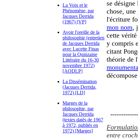
se désigne
La Voix et le
chose, une
Phénomène, par
Jacques Derrida
l'écriture 
(1967) [VP]
mon nom
, 
Avoir l'oreille de la
cette vérité
philosophie (entretien
y compris e
de Jacques Derrida
avec Lucette Finas
citant Pong
pour la Quinzaine
théorie de l
Littéraire du 16-30
novembre 1972)
monumenta
[AODLP]
décompose 
La Dissémination
(Jacques Derrida,
1972) [LD]
Marges de la
philosophie, par
-------------
Jacques Derrida
(textes datés de 1967
à 1972, publiés en
Formulation
1972) [Marges]
entre croch