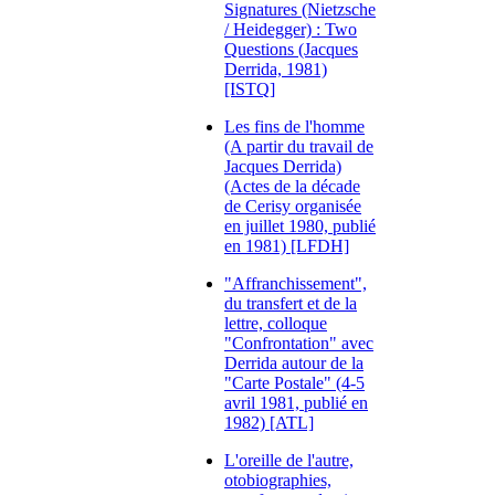
Signatures (Nietzsche
/ Heidegger) : Two
Questions (Jacques
Derrida, 1981)
[ISTQ]
Les fins de l'homme
(A partir du travail de
Jacques Derrida)
(Actes de la décade
de Cerisy organisée
en juillet 1980, publié
en 1981) [LFDH]
"Affranchissement",
du transfert et de la
lettre, colloque
"Confrontation" avec
Derrida autour de la
"Carte Postale" (4-5
avril 1981, publié en
1982) [ATL]
L'oreille de l'autre,
otobiographies,