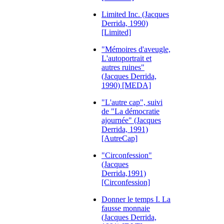
Limited Inc. (Jacques
Derrida, 1990)
[Limited]
"Mémoires d'aveugle,
L'autoportrait et
autres ruines"
(Jacques Derrida,
1990) [MEDA]
"L'autre cap", suivi
de "La démocratie
ajournée" (Jacques
Derrida, 1991)
[AutreCap]
"Circonfession"
(Jacques
Derrida,1991)
[Circonfession]
Donner le temps I. La
fausse monnaie
(Jacques Derrida,