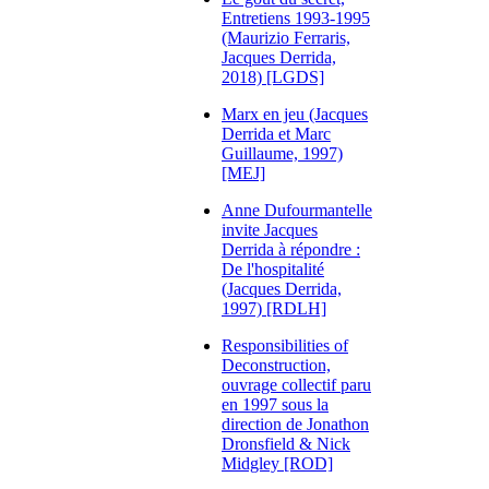
Entretiens 1993-1995
(Maurizio Ferraris,
Jacques Derrida,
2018) [LGDS]
Marx en jeu (Jacques
Derrida et Marc
Guillaume, 1997)
[MEJ]
Anne Dufourmantelle
invite Jacques
Derrida à répondre :
De l'hospitalité
(Jacques Derrida,
1997) [RDLH]
Responsibilities of
Deconstruction,
ouvrage collectif paru
en 1997 sous la
direction de Jonathon
Dronsfield & Nick
Midgley [ROD]