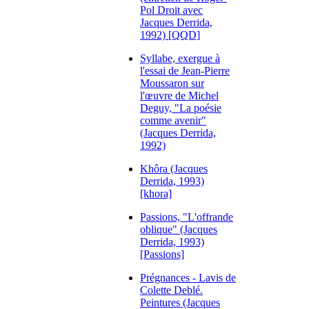
Pol Droit avec
Jacques Derrida,
1992) [QQD]
Syllabe, exergue à
l'essai de Jean-Pierre
Moussaron sur
l'œuvre de Michel
Deguy, "La poésie
comme avenir"
(Jacques Derrida,
1992)
Khôra (Jacques
Derrida, 1993)
[khora]
Passions, "L'offrande
oblique" (Jacques
Derrida, 1993)
[Passions]
Prégnances - Lavis de
Colette Deblé.
Peintures (Jacques