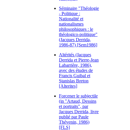
Séminaire "Théologie
- Politique :
Nationalité et
nationalismes
philosophiques : le
théologico-politique"
(Jacques Derrida,
1986-87) [Sem1986]
Altérités (Jacques
Derrida et Pierre-Jean
Labarrière, 1986),
avec des études de
Francis Guibal et
Stanislas Breton
[Alterites]
Forcener le subjectile
(in "Artaud, Dessins
et portraits", par
Jacques Derrida, livre
publié par Paule
Thévenin, 1986)
[FLS]