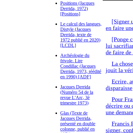
Positions (Jacques
Derrida, 1972)
[Positions]
[Signer u
Le calcul des langues,
en faire un
Distyle (Jacques
Derrida, texte de
[Ponge c
1972 publié en 2020)
[LCDL]
lui sacrifia
de faire de
Archéologie du
frivole. Lire
La chose 
Condillac (Jacques
jouit la vé
Derrida, 1973, réédité
en 1990) [ADF]
Ecrire, a
Jacques Derrida
disparaisse
(Numéro 54 de la
revue L'Arc, 3è
Pour Fra
trimestre 1973)
décrire ou c
une demand
Glas (Texte de
Jacques Derrida,
Francis P
présenté en double
colonne, publié en
signer, con