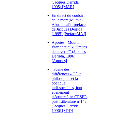
(Jacques Derrida,
1995) [MAR]
En direct du couloir
de la mort (Mumia
Abu-Jamal) - préface
de Jacques Derrida
(1995) [PrefaceMAJ]
Apories - Mourir,
s'attendre aux "limites
de la vérité" (Jacques
Derrida, 1996)
[Apories]
"Scène des
différences - Où la
philosophie et la
poétique,
indissociables, font
événement
d'écriture", in CESPR
puis Littérature n°142
(Jacques Derrida,
1996) [SDD]