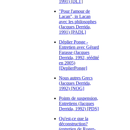
1991) [DLT]
"Pour l'amour de
Lacan", in Lacan
avec les philosophes
(Jacques Derrida,
1991) [PADL]
Déplier Ponge -
Entretien avec Gérard
Farasse (Jacques
Derrida, 1992, réédité
en 2005)
[DeplierPonge]
Nous autres Grecs
(Jacques Derrida,
1992) [NOG]
Points de suspension,
Entretiens (Jacques
Derrida, 1992) [PDS]
Qu'est-ce que la
déconstruction?
(entretien de Roger-