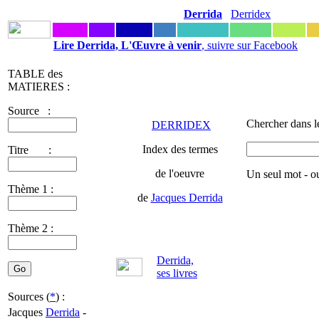
Derrida
Derridex
Lire Derrida, L'Œuvre à venir
, suivre sur Facebook
TABLE des
MATIERES :
Source :
Chercher dans l
DERRIDEX
Index des termes
Titre :
de l'oeuvre
Un seul mot - o
Thème 1 :
de
Jacques Derrida
Thème 2 :
Derrida,
ses livres
Sources (
*
) :
Jacques
Derrida
-