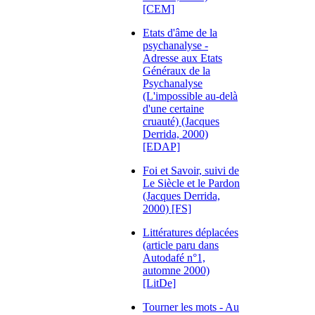
[CEM]
Etats d'âme de la
psychanalyse -
Adresse aux Etats
Généraux de la
Psychanalyse
(L'impossible au-delà
d'une certaine
cruauté) (Jacques
Derrida, 2000)
[EDAP]
Foi et Savoir, suivi de
Le Siècle et le Pardon
(Jacques Derrida,
2000) [FS]
Littératures déplacées
(article paru dans
Autodafé n°1,
automne 2000)
[LitDe]
Tourner les mots - Au