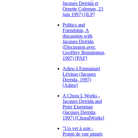
Jacques Derrida et
Ornette Coleman, 23
juin 1997) [JLP]
Politics and
Friendship, A
discussion with
Jacques Derrida
(Discussion avec
Geoffrey Bennington,
1997) [PAF]
Adieu à Emmanuel
Lévinas (Jacques
Derrida, 1997)
[Adieu]
A Chora L Works -
Jacques Derrida and
Peter Eisenman
(Jacques Derrida,
1997) [ChoralWorks]
"Un ver à soie -
Points de vue piqués