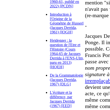
1960-61, publié en
mention "si
2022) [PCDN]
n'avait pas
Introduction à
(re-marque 
l'Origine de la
Géométrie de Husserl
-
(Jacques Derrida,
1961) [IOGH]
Jacques De
Heidegger : la
Ponge. Il in
question de l'Etre et
possible. C
l'Histoire (Cours
1964-65 de Jacques
Francis Pon
Derrida à l'ENS-Ulm,
passe avec
paru en 2013)
[HQEH]
nom propre,
signature à
De la Grammatologie
(Jacques Derrida,
irremplaça
1967) [DLG]
devient un
L'écriture et la
acte, ce qu
différence, par
même comme 
Jacques Derrida
même comme 
(1967) [EED]