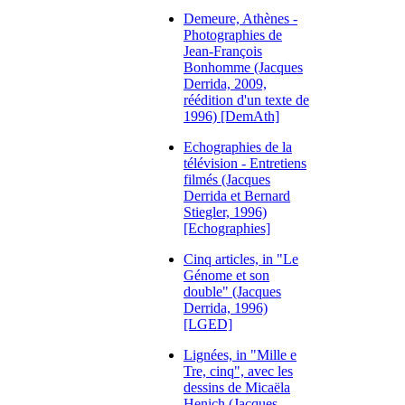
Demeure, Athènes -
Photographies de
Jean-François
Bonhomme (Jacques
Derrida, 2009,
réédition d'un texte de
1996) [DemAth]
Echographies de la
télévision - Entretiens
filmés (Jacques
Derrida et Bernard
Stiegler, 1996)
[Echographies]
Cinq articles, in "Le
Génome et son
double" (Jacques
Derrida, 1996)
[LGED]
Lignées, in "Mille e
Tre, cinq", avec les
dessins de Micaëla
Henich (Jacques