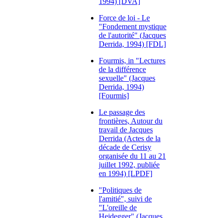
1994) [DVA]
Force de loi - Le
"Fondement mystique
de l'autorité" (Jacques
Derrida, 1994) [FDL]
Fourmis, in "Lectures
de la différence
sexuelle" (Jacques
Derrida, 1994)
[Fourmis]
Le passage des
frontières, Autour du
travail de Jacques
Derrida (Actes de la
décade de Cerisy
organisée du 11 au 21
juillet 1992, publiée
en 1994) [LPDF]
"Politiques de
l'amitié", suivi de
"L'oreille de
Heidegger" (Jacques