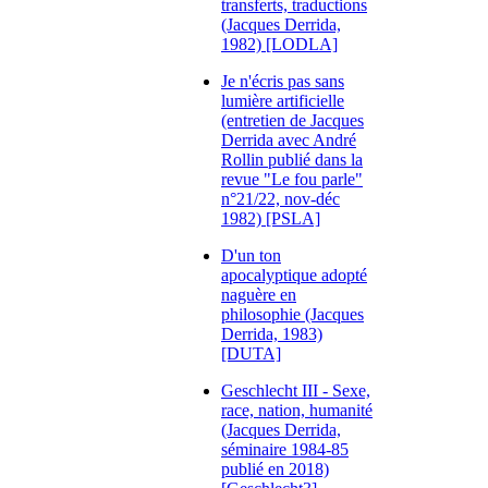
transferts, traductions
(Jacques Derrida,
1982) [LODLA]
Je n'écris pas sans
lumière artificielle
(entretien de Jacques
Derrida avec André
Rollin publié dans la
revue "Le fou parle"
n°21/22, nov-déc
1982) [PSLA]
D'un ton
apocalyptique adopté
naguère en
philosophie (Jacques
Derrida, 1983)
[DUTA]
Geschlecht III - Sexe,
race, nation, humanité
(Jacques Derrida,
séminaire 1984-85
publié en 2018)