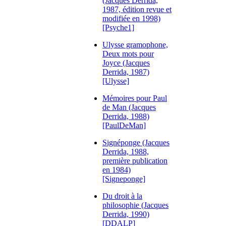
(Jacques Derrida,
1987, édition revue et
modifiée en 1998)
[Psyche1]
Ulysse gramophone,
Deux mots pour
Joyce (Jacques
Derrida, 1987)
[Ulysse]
Mémoires pour Paul
de Man (Jacques
Derrida, 1988)
[PaulDeMan]
Signéponge (Jacques
Derrida, 1988,
première publication
en 1984)
[Signeponge]
Du droit à la
philosophie (Jacques
Derrida, 1990)
[DDALP]