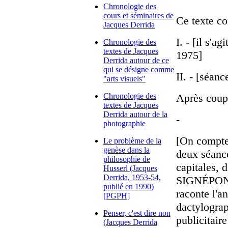
Chronologie des
cours et séminaires de
Ce texte co
Jacques Derrida
I. - [il s'a
Chronologie des
textes de Jacques
1975]
Derrida autour de ce
qui se désigne comme
II. - [séanc
"arts visuels"
Chronologie des
Après coup
textes de Jacques
Derrida autour de la
-
photographie
[On compte 
Le problème de la
genèse dans la
deux séances
philosophie de
capitales, 
Husserl (Jacques
Derrida, 1953-54,
SIGNÉPONGE
publié en 1990)
raconte l'a
[PGPH]
dactylograp
Penser, c'est dire non
publicitai
(Jacques Derrida