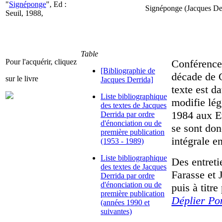
"
Signéponge
", Ed :
Signéponge (Jacques Der
Seuil, 1988,
Table
Pour l'acquérir, cliquez
Conférence
[Bibliographie de
décade de C
sur le livre
Jacques Derrida]
texte est d
Liste bibliographique
modifie lég
des textes de Jacques
1984 aux Et
Derrida par ordre
d'énonciation ou de
se sont don
première publication
intégrale en
(1953 - 1989)
Liste bibliographique
Des entreti
des textes de Jacques
Farasse et 
Derrida par ordre
d'énonciation ou de
puis à titr
première publication
Déplier Po
(années 1990 et
suivantes)