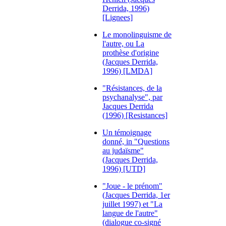
Derrida, 1996)
[Lignees]
Le monolinguisme de
l'autre, ou La
prothèse d'origine
(Jacques Derrida,
1996) [LMDA]
"Résistances, de la
psychanalyse", par
Jacques Derrida
(1996) [Resistances]
Un témoignage
donné, in "Questions
au judaïsme"
(Jacques Derrida,
1996) [UTD]
"Joue - le prénom"
(Jacques Derrida, 1er
juillet 1997) et "La
langue de l'autre"
(dialogue co-signé