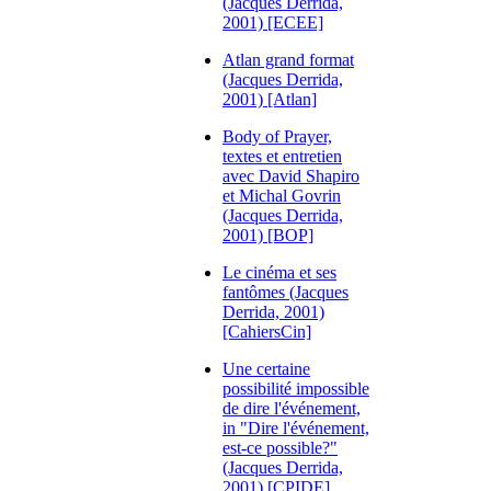
(Jacques Derrida,
2001) [ECEE]
Atlan grand format
(Jacques Derrida,
2001) [Atlan]
Body of Prayer,
textes et entretien
avec David Shapiro
et Michal Govrin
(Jacques Derrida,
2001) [BOP]
Le cinéma et ses
fantômes (Jacques
Derrida, 2001)
[CahiersCin]
Une certaine
possibilité impossible
de dire l'événement,
in "Dire l'événement,
est-ce possible?"
(Jacques Derrida,
2001) [CPIDE]