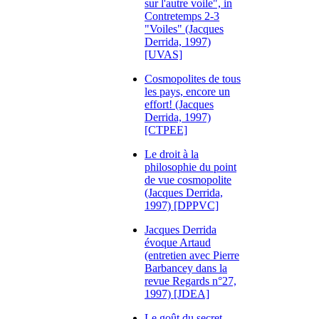
sur l'autre voile", in
Contretemps 2-3
"Voiles" (Jacques
Derrida, 1997)
[UVAS]
Cosmopolites de tous
les pays, encore un
effort! (Jacques
Derrida, 1997)
[CTPEE]
Le droit à la
philosophie du point
de vue cosmopolite
(Jacques Derrida,
1997) [DPPVC]
Jacques Derrida
évoque Artaud
(entretien avec Pierre
Barbancey dans la
revue Regards n°27,
1997) [JDEA]
Le goût du secret,