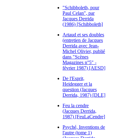
"Schibboleth, pour
Paul Celan", par
Jacques Derrida
(1986) [Schibboleth]
Artaud et ses doubles
(entretien de Jacques
Derrida avec Jean-
Michel Olivier, publié
dans "Scènes
Magazines n°5" -
février 1987) [AESD]
De l'Esprit,
Heidegger et la
question (Jacques
Derrida, 1987) [DLE]
Feu la cendre
(Jacques Derrida,
1987) [FeuLaCendre]
Psyché, Inventions de
l'autre (tome 1)