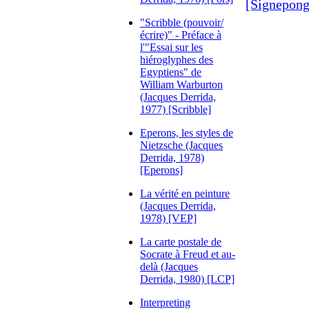
[Signepong
"Scribble (pouvoir/
écrire)" - Préface à
l'"Essai sur les
hiéroglyphes des
Egyptiens" de
William Warburton
(Jacques Derrida,
1977) [Scribble]
Eperons, les styles de
Nietzsche (Jacques
Derrida, 1978)
[Eperons]
La vérité en peinture
(Jacques Derrida,
1978) [VEP]
La carte postale de
Socrate à Freud et au-
delà (Jacques
Derrida, 1980) [LCP]
Interpreting