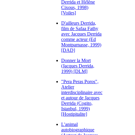
Derrida et Hélène
Cixous, 1998)
[Voiles]
D'ailleurs Derrida,
film de Safaa Fathy
avec Jacques Derrida
comme acteur (Ed
Montparnasse, 1999)
[DAD]
Donner la Mort
(Jacques Derrida,
1999) [DLM]
"Pera Peras Poros",
Atelier
interdisciplinaire avec
et autour de Jacques
Derrida (Cogito,
Istanbul, 1999)
[Hostipitalite]
L'animal
autobiographique