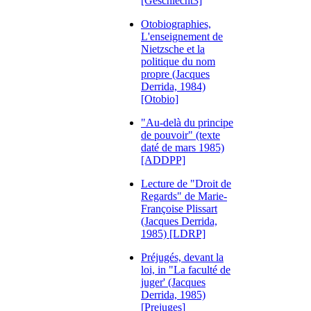
[Geschlecht3]
Otobiographies,
L'enseignement de
Nietzsche et la
politique du nom
propre (Jacques
Derrida, 1984)
[Otobio]
"Au-delà du principe
de pouvoir" (texte
daté de mars 1985)
[ADDPP]
Lecture de "Droit de
Regards" de Marie-
Françoise Plissart
(Jacques Derrida,
1985) [LDRP]
Préjugés, devant la
loi, in "La faculté de
juger' (Jacques
Derrida, 1985)
[Prejuges]