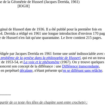
ine de la Géométrie de Husserl (Jacques Derrida, 1961)
[IOGH]
ginal de Husserl date de 1936. Il a été publié pour la première fois en
4. Derrida a rédigé en 1961 une longue introduction d'environ 170 pag
te de Husserl n'en fait qu'une quarantaine. Le livre contient 215 pages.
rédigée par Jacques Derrida en 1961 forme une unité indissociable avec
 problème de la genèse dans la philosophie de Husserl
, qui est un trava
t de 1953-54, et
La voix et le phénomène
(1967). On y trouve quelques
noncent son concept de la différance : une
Différence transcendante
,
, en perpétuel
décalage
, n'étant présente qu'
en se différant sans relâche
.
---------
artir de ce texte (les têtes de chapitre sont entre crochets) :