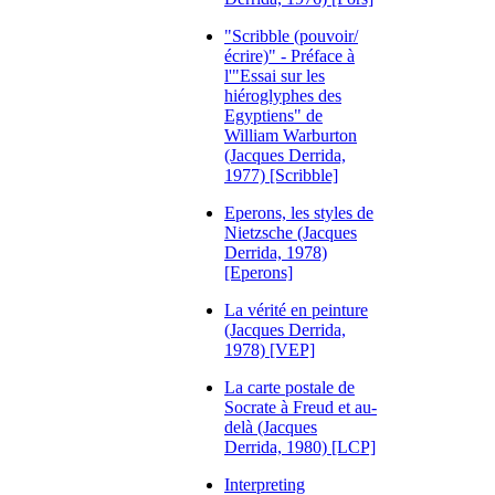
"Scribble (pouvoir/
écrire)" - Préface à
l'"Essai sur les
hiéroglyphes des
Egyptiens" de
William Warburton
(Jacques Derrida,
1977) [Scribble]
Eperons, les styles de
Nietzsche (Jacques
Derrida, 1978)
[Eperons]
La vérité en peinture
(Jacques Derrida,
1978) [VEP]
La carte postale de
Socrate à Freud et au-
delà (Jacques
Derrida, 1980) [LCP]
Interpreting