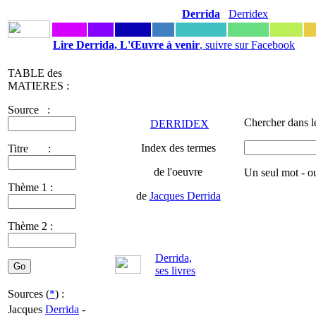
Derrida
Derridex
Lire Derrida, L'Œuvre à venir
, suivre sur Facebook
TABLE des
MATIERES :
Source :
Chercher dans l
DERRIDEX
Index des termes
Titre :
de l'oeuvre
Un seul mot - o
Thème 1 :
de
Jacques Derrida
Thème 2 :
Derrida,
ses livres
Sources (
*
) :
Jacques
Derrida
-