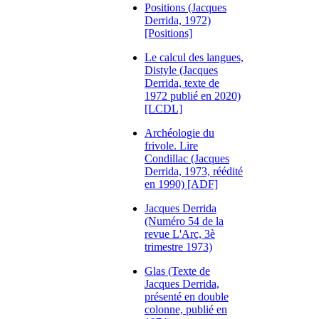
Positions (Jacques
Derrida, 1972)
[Positions]
Le calcul des langues,
Distyle (Jacques
Derrida, texte de
1972 publié en 2020)
[LCDL]
Archéologie du
frivole. Lire
Condillac (Jacques
Derrida, 1973, réédité
en 1990) [ADF]
Jacques Derrida
(Numéro 54 de la
revue L'Arc, 3è
trimestre 1973)
Glas (Texte de
Jacques Derrida,
présenté en double
colonne, publié en