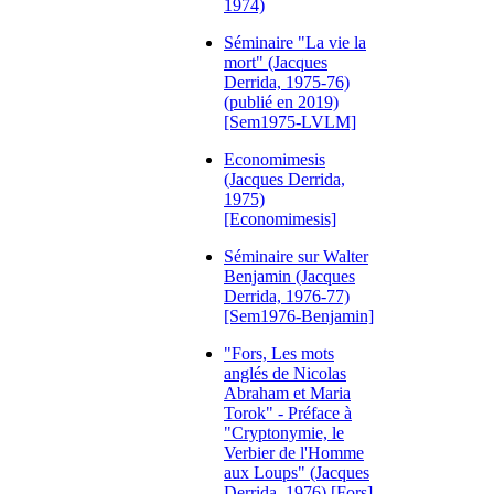
1974)
Séminaire "La vie la
mort" (Jacques
Derrida, 1975-76)
(publié en 2019)
[Sem1975-LVLM]
Economimesis
(Jacques Derrida,
1975)
[Economimesis]
Séminaire sur Walter
Benjamin (Jacques
Derrida, 1976-77)
[Sem1976-Benjamin]
"Fors, Les mots
anglés de Nicolas
Abraham et Maria
Torok" - Préface à
"Cryptonymie, le
Verbier de l'Homme
aux Loups" (Jacques
Derrida, 1976) [Fors]