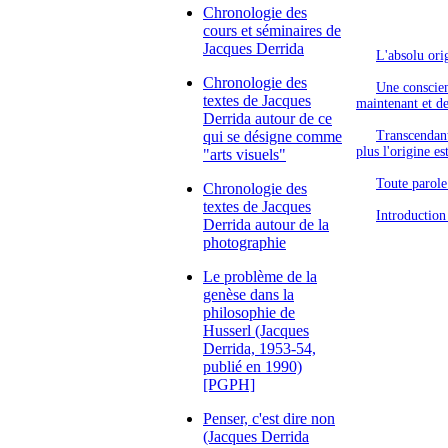
Chronologie des
cours et séminaires de
Jacques Derrida
L'absolu orig
Chronologie des
Une conscien
textes de Jacques
maintenant et de
Derrida autour de ce
qui se désigne comme
Transcendante
plus l'origine es
"arts visuels"
Toute parole
Chronologie des
textes de Jacques
Introduction
Derrida autour de la
photographie
Le problème de la
genèse dans la
philosophie de
Husserl (Jacques
Derrida, 1953-54,
publié en 1990)
[PGPH]
Penser, c'est dire non
(Jacques Derrida