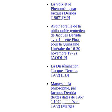
La Voix et le
Phénomène, par
Jacques Derrida
(1967) [VP]
Avoir l'oreille de la
philosophie (entretien
de Jacques Derrida
avec Lucette Finas
pour la Quinzaine
Littéraire du 16-30
novembre 1972)
[AODLP]
La Dissémination
(Jacques Derrida,
1972) [LD]
Marges de la
philosophie, par
Jacques Derrida
(textes datés de 1967
à 1972, publiés en
1972) [Marges]