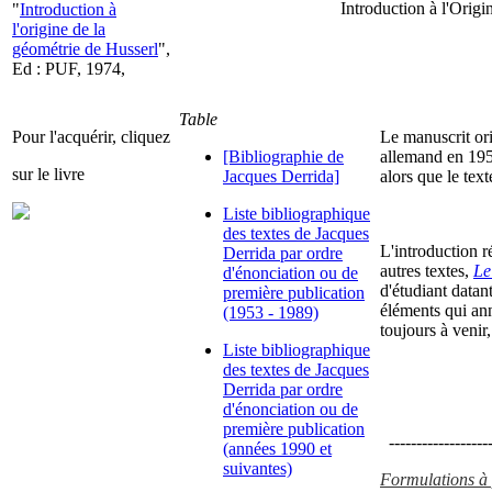
Introduction à l'Orig
"
Introduction à
l'origine de la
géométrie de Husserl
",
Ed : PUF, 1974,
Table
Pour l'acquérir, cliquez
Le manuscrit ori
[Bibliographie de
allemand en 195
sur le livre
Jacques Derrida]
alors que le tex
Liste bibliographique
des textes de Jacques
L'introduction 
Derrida par ordre
autres textes,
Le
d'énonciation ou de
d'étudiant datan
première publication
éléments qui an
(1953 - 1989)
toujours à venir
Liste bibliographique
des textes de Jacques
Derrida par ordre
d'énonciation ou de
première publication
-------------------
(années 1990 et
suivantes)
Formulations à p