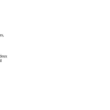
es,
 deux
il