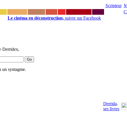
Scripteur
M
C
Le cinéma en déconstruction,
suivre sur Facebook
e Derridex,
u un syntagme.
Derrida,
ses livres