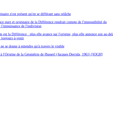
inaire n'est présent qu'en se différant sans relâche
ce pure et originaire de la Différence rendrait compte de l'impossibilité du
 l'impuissance de l'indivision
 est la Différence : plus elle avance sur l'origine, plus elle annonce son au-del
t toujours à-venir
 ne se donne à entendre qu'à travers le visible
 à l'Origine de la Géométrie de Husserl (Jacques Derrida, 1961) [IOGH]