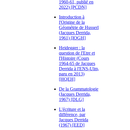
1960-61, publié en
2022) [PCDN]
Introduction à
l'Origine de la
Géométrie de Husserl
(Jacques Derrida,
1961) [IOGH]
Heidegger : la
question de l'Etre et
l'Histoire (Cours
1964-65 de Jacques
Derrida à l'ENS-Ulm,
paru en 2013)
[HQEH]
De la Grammatologie
(Jacques Derrida,
1967) [DLG]
L'écriture et la
différence, par
Jacques Derrida
(1967) [EED]