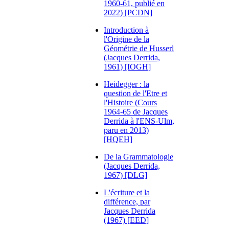
1960-61, publié en
2022) [PCDN]
Introduction à
l'Origine de la
Géométrie de Husserl
(Jacques Derrida,
1961) [IOGH]
Heidegger : la
question de l'Etre et
l'Histoire (Cours
1964-65 de Jacques
Derrida à l'ENS-Ulm,
paru en 2013)
[HQEH]
De la Grammatologie
(Jacques Derrida,
1967) [DLG]
L'écriture et la
différence, par
Jacques Derrida
(1967) [EED]