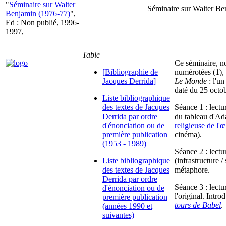
"
Séminaire sur Walter
Séminaire sur Walter B
Benjamin (1976-77)
",
Ed : Non publié, 1996-
1997,
Table
Ce séminaire, no
[Bibliographie de
numérotées (1), 
Jacques Derrida]
Le Monde
: l'un
daté du 25 octo
Liste bibliographique
des textes de Jacques
Séance 1 : lect
Derrida par ordre
du tableau d'Ad
d'énonciation ou de
religieuse de l'
première publication
cinéma).
(1953 - 1989)
Séance 2 : lect
Liste bibliographique
(infrastructure 
des textes de Jacques
métaphore.
Derrida par ordre
Séance 3 : lect
d'énonciation ou de
l'original. Intr
première publication
tours de Babel
.
(années 1990 et
suivantes)