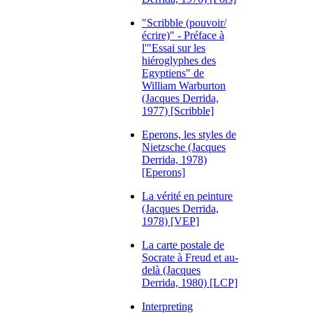
"Scribble (pouvoir/
écrire)" - Préface à
l'"Essai sur les
hiéroglyphes des
Egyptiens" de
William Warburton
(Jacques Derrida,
1977) [Scribble]
Eperons, les styles de
Nietzsche (Jacques
Derrida, 1978)
[Eperons]
La vérité en peinture
(Jacques Derrida,
1978) [VEP]
La carte postale de
Socrate à Freud et au-
delà (Jacques
Derrida, 1980) [LCP]
Interpreting