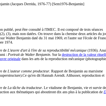
enjamin (Jacques Derrida, 1976-77) [Sem1976-Benjamin]
n publié, peut être consulté à l'IMEC. Il est composé de trois séances
(2), (3), mais non datées. On trouve dans la chemise deux articles du jo
 sur Walter Benjamin daté du 31 mai 1969, et l'autre sur l'école de Franc
bre 1974.
ure de
L'œuvre d'art à l'ère de sa reproductibilité mécanique
(1936). Ana
ami :
Portrait de Walter Benjamin
. Sur la
destruction de la valeur rituell
œuvre originale
dans les arts de la reproduction mécanique (photographie
ure de
L'auteur comme producteur
. Rapport de Benjamin au marxisme
/ superstructure).Ce qu'en dit Hannah Arendt. Althusser, reproduction et
ure de
La tâche du traducteur
. Le vitalisme de Benjamin, vie et survie d
oduction aux thématiques qui aboutiront dix ans plus à la publication de
D