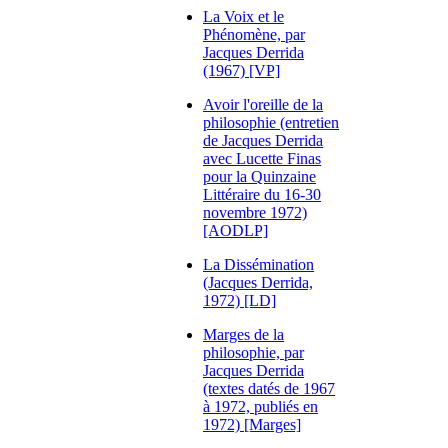
La Voix et le
Phénomène, par
Jacques Derrida
(1967) [VP]
Avoir l'oreille de la
philosophie (entretien
de Jacques Derrida
avec Lucette Finas
pour la Quinzaine
Littéraire du 16-30
novembre 1972)
[AODLP]
La Dissémination
(Jacques Derrida,
1972) [LD]
Marges de la
philosophie, par
Jacques Derrida
(textes datés de 1967
à 1972, publiés en
1972) [Marges]