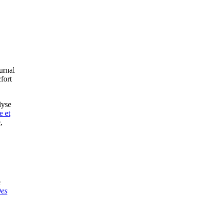
urnal
fort
lyse
e et
,
e
es