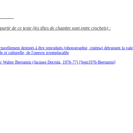
---------
artir de ce texte (les têtes de chapitre sont entre crochets) :
cturellement destinés à être reproduits (photographie, cinéma) détruisent la vale
lle et culturelle, de l'oeuvre irremplaçable
ur Walter Benjamin (Jacques Derrida, 1976-77) [Sem1976-Benjamin]