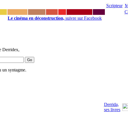
Scripteur
M
C
Le cinéma en déconstruction,
suivre sur Facebook
e Derridex,
u un syntagme.
Derrida,
ses livres