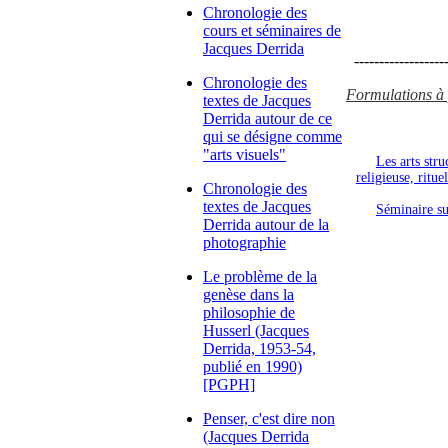
Chronologie des
cours et séminaires de
Jacques Derrida
-------------------
Chronologie des
Formulations à p
textes de Jacques
Derrida autour de ce
qui se désigne comme
"arts visuels"
Les arts stru
religieuse, ritue
Chronologie des
textes de Jacques
Séminaire s
Derrida autour de la
photographie
Le problème de la
genèse dans la
philosophie de
Husserl (Jacques
Derrida, 1953-54,
publié en 1990)
[PGPH]
Penser, c'est dire non
(Jacques Derrida