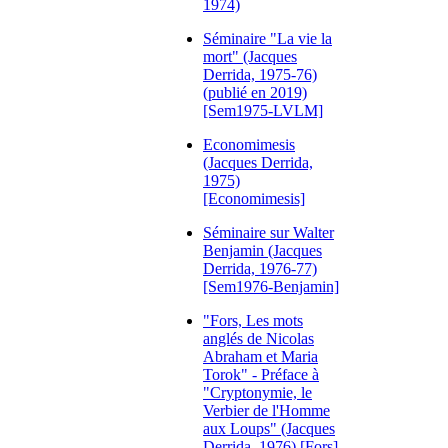
1974)
Séminaire "La vie la
mort" (Jacques
Derrida, 1975-76)
(publié en 2019)
[Sem1975-LVLM]
Economimesis
(Jacques Derrida,
1975)
[Economimesis]
Séminaire sur Walter
Benjamin (Jacques
Derrida, 1976-77)
[Sem1976-Benjamin]
"Fors, Les mots
anglés de Nicolas
Abraham et Maria
Torok" - Préface à
"Cryptonymie, le
Verbier de l'Homme
aux Loups" (Jacques
Derrida, 1976) [Fors]