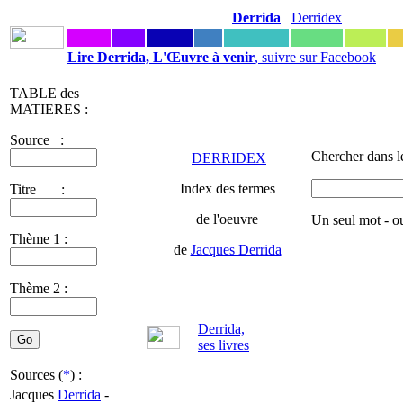
Derrida
Derridex
Lire Derrida, L'Œuvre à venir
, suivre sur Facebook
TABLE des
MATIERES :
Source :
Chercher dans l
DERRIDEX
Index des termes
Titre :
de l'oeuvre
Un seul mot - o
Thème 1 :
de
Jacques Derrida
Thème 2 :
Derrida,
ses livres
Sources (
*
) :
Jacques
Derrida
-