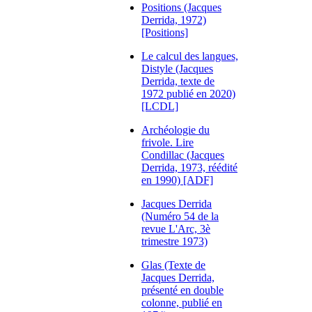
Positions (Jacques
Derrida, 1972)
[Positions]
Le calcul des langues,
Distyle (Jacques
Derrida, texte de
1972 publié en 2020)
[LCDL]
Archéologie du
frivole. Lire
Condillac (Jacques
Derrida, 1973, réédité
en 1990) [ADF]
Jacques Derrida
(Numéro 54 de la
revue L'Arc, 3è
trimestre 1973)
Glas (Texte de
Jacques Derrida,
présenté en double
colonne, publié en