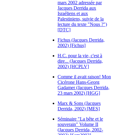
mars 2002 adressée par
Jacques Derrida aux
Israéliens et aux
Palestiniens, suivie de la
lecture du texte "Nous ?")
[DTC]
Fichus (Jacques Derrida,
2002) [Fichus]
H.C. pour la vie, c'est à
dire... (Jacques Derrida,
2002) [HCPLV]
Comme il avait raison! Mon
Cicérone Hans-Georg
Gadamer (Jacques Derrida,
23 mars 2002) [HGG]
Marx & Sons (Jacques
Derrida, 2002) [MES]
Séminaire "La bête et le
souverain" Volume II
(Jacques Derrida, 2002-