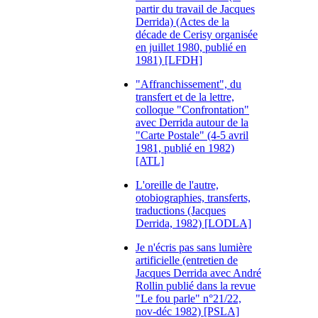
partir du travail de Jacques
Derrida) (Actes de la
décade de Cerisy organisée
en juillet 1980, publié en
1981) [LFDH]
"Affranchissement", du
transfert et de la lettre,
colloque "Confrontation"
avec Derrida autour de la
"Carte Postale" (4-5 avril
1981, publié en 1982)
[ATL]
L'oreille de l'autre,
otobiographies, transferts,
traductions (Jacques
Derrida, 1982) [LODLA]
Je n'écris pas sans lumière
artificielle (entretien de
Jacques Derrida avec André
Rollin publié dans la revue
"Le fou parle" n°21/22,
nov-déc 1982) [PSLA]