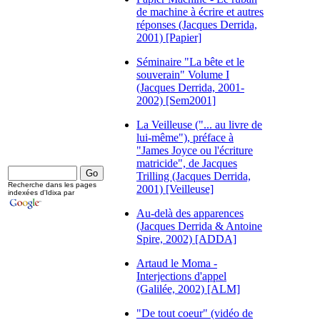
de machine à écrire et autres
réponses (Jacques Derrida,
2001) [Papier]
Séminaire "La bête et le
souverain" Volume I
(Jacques Derrida, 2001-
2002) [Sem2001]
La Veilleuse ("... au livre de
lui-même"), préface à
"James Joyce ou l'écriture
matricide", de Jacques
Trilling (Jacques Derrida,
Recherche dans les pages
2001) [Veilleuse]
indexées d'Idixa par
Au-delà des apparences
(Jacques Derrida & Antoine
Spire, 2002) [ADDA]
Artaud le Moma -
Interjections d'appel
(Galilée, 2002) [ALM]
"De tout coeur" (vidéo de