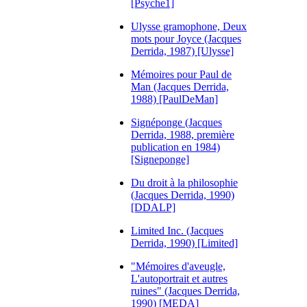
[Psyche1]
Ulysse gramophone, Deux
mots pour Joyce (Jacques
Derrida, 1987) [Ulysse]
Mémoires pour Paul de
Man (Jacques Derrida,
1988) [PaulDeMan]
Signéponge (Jacques
Derrida, 1988, première
publication en 1984)
[Signeponge]
Du droit à la philosophie
(Jacques Derrida, 1990)
[DDALP]
Limited Inc. (Jacques
Derrida, 1990) [Limited]
"Mémoires d'aveugle,
L'autoportrait et autres
ruines" (Jacques Derrida,
1990) [MEDA]