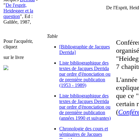
"
De l'esprit,
De l'Esprit, Hei
Heidegger et la
question
", Ed :
Galilée, 1987,
Table
Pour l'acquérir,
Confére
cliquez
[Bibliographie de Jacques
organisé
Derrida]
sur le livre
"Heidegg
Liste bibliographique des
7 chapit
textes de Jacques Derrida
par ordre d'énonciation ou
L'année 
de première publication
(1953 - 1989)
explique
que ce "
Liste bibliographique des
textes de Jacques Derrida
certain 
par ordre d'énonciation ou
(
Confér
de première publication
(années 1990 et suivantes)
Chronologie des cours et
séminaires de Jacques