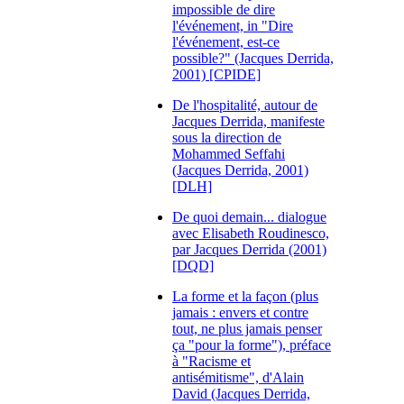
impossible de dire
l'événement, in "Dire
l'événement, est-ce
possible?" (Jacques Derrida,
2001) [CPIDE]
De l'hospitalité, autour de
Jacques Derrida, manifeste
sous la direction de
Mohammed Seffahi
(Jacques Derrida, 2001)
[DLH]
De quoi demain... dialogue
avec Elisabeth Roudinesco,
par Jacques Derrida (2001)
[DQD]
La forme et la façon (plus
jamais : envers et contre
tout, ne plus jamais penser
ça "pour la forme"), préface
à "Racisme et
antisémitisme", d'Alain
David (Jacques Derrida,