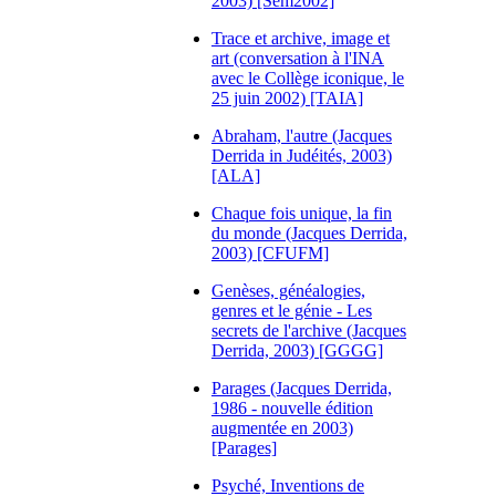
2003) [Sem2002]
Trace et archive, image et
art (conversation à l'INA
avec le Collège iconique, le
25 juin 2002) [TAIA]
Abraham, l'autre (Jacques
Derrida in Judéités, 2003)
[ALA]
Chaque fois unique, la fin
du monde (Jacques Derrida,
2003) [CFUFM]
Genèses, généalogies,
genres et le génie - Les
secrets de l'archive (Jacques
Derrida, 2003) [GGGG]
Parages (Jacques Derrida,
1986 - nouvelle édition
augmentée en 2003)
[Parages]
Psyché, Inventions de