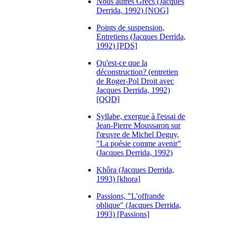
Nous autres Grecs (Jacques
Derrida, 1992) [NOG]
Points de suspension,
Entretiens (Jacques Derrida,
1992) [PDS]
Qu'est-ce que la
déconstruction? (entretien
de Roger-Pol Droit avec
Jacques Derrida, 1992)
[QQD]
Syllabe, exergue à l'essai de
Jean-Pierre Moussaron sur
l'œuvre de Michel Deguy,
"La poésie comme avenir"
(Jacques Derrida, 1992)
Khôra (Jacques Derrida,
1993) [khora]
Passions, "L'offrande
oblique" (Jacques Derrida,
1993) [Passions]