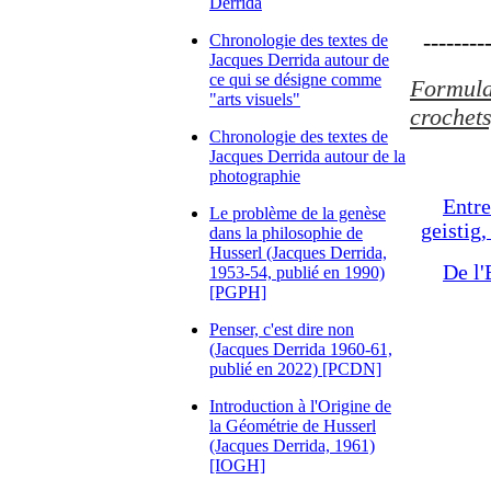
Derrida
---------
Chronologie des textes de
Jacques Derrida autour de
ce qui se désigne comme
Formulat
"arts visuels"
crochets
Chronologie des textes de
Jacques Derrida autour de la
photographie
Entre
Le problème de la genèse
geistig,
dans la philosophie de
Husserl (Jacques Derrida,
De l'
1953-54, publié en 1990)
[PGPH]
Penser, c'est dire non
(Jacques Derrida 1960-61,
publié en 2022) [PCDN]
Introduction à l'Origine de
la Géométrie de Husserl
(Jacques Derrida, 1961)
[IOGH]