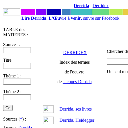
Derrida
Derridex
Lire Derrida, L'Œuvre à venir
, suivre sur Facebook
TABLE des
MATIERES :
Source :
Chercher da
DERRIDEX
Titre :
Index des termes
Un seul mot
de l'oeuvre
Thème 1 :
de
Jacques Derrida
Thème 2 :
Derrida, ses livres
Sources (
*
) :
Derrida, Heidegger
Jacques
Derrida
-