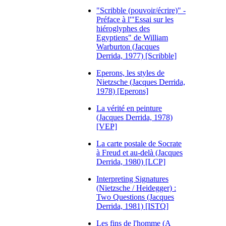
"Scribble (pouvoir/écrire)" -
Préface à l'"Essai sur les
hiéroglyphes des
Egyptiens" de William
Warburton (Jacques
Derrida, 1977) [Scribble]
Eperons, les styles de
Nietzsche (Jacques Derrida,
1978) [Eperons]
La vérité en peinture
(Jacques Derrida, 1978)
[VEP]
La carte postale de Socrate
à Freud et au-delà (Jacques
Derrida, 1980) [LCP]
Interpreting Signatures
(Nietzsche / Heidegger) :
Two Questions (Jacques
Derrida, 1981) [ISTQ]
Les fins de l'homme (A