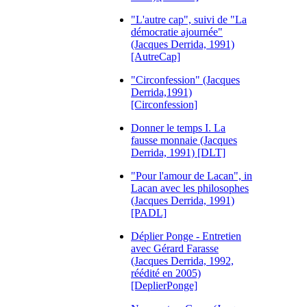
"L'autre cap", suivi de "La
démocratie ajournée"
(Jacques Derrida, 1991)
[AutreCap]
"Circonfession" (Jacques
Derrida,1991)
[Circonfession]
Donner le temps I. La
fausse monnaie (Jacques
Derrida, 1991) [DLT]
"Pour l'amour de Lacan", in
Lacan avec les philosophes
(Jacques Derrida, 1991)
[PADL]
Déplier Ponge - Entretien
avec Gérard Farasse
(Jacques Derrida, 1992,
réédité en 2005)
[DeplierPonge]