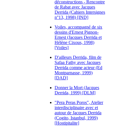
déconstructions - Rencontre
de Rabat avec Jacques
Derrida (Cahiers Intersignes
n°13, 1998) [IND]
Voiles, accompagné de six
dessins d'Ernest Pignon-
Ernest (Jacques Derrida et
Hélène Cixous, 1998)
[Voiles]
D'ailleurs Derrida, film de
Safaa Fathy avec Jacques
Derrida comme acteur (Ed
Montparnasse, 1999)
[DAD]
Donner la Mort (Jacques
Derrida, 1999) [DLM]
"Pera Peras Poros", Atelier
interdisciplinaire avec et
autour de Jacques Derrida
(Cogito, Istanbul, 1999)
[Hostipitalite]