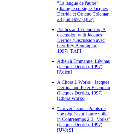
"La langue de l'autre"
(dialogue co-signé Jacques
Derrida et Ornette Coleman,
23 juin 1997) [JLP]
Politics and Friendship, A
discussion with Jacques
Derrida (Discussion avec
Geoffrey Bennington,
1997) [PAF]
Adieu à Emmanuel Lévinas
(Jacques Derrida, 1997)
[Adieu]
A Chora L Works - Jacques
Derrida and Peter Eisenman
(Jacques Derrida, 1997)
[ChoralWorks]
"Un ver à soie - Points de
vue piqués sur l'autre voile",
in Contretemps 2-3 "Voiles"
(Jacques Derrida, 1997)
[UVAS]