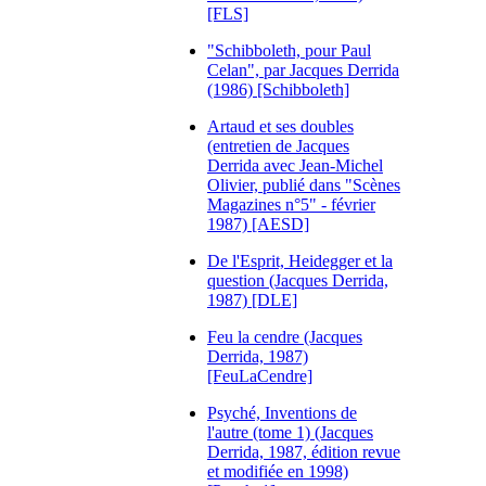
[FLS]
"Schibboleth, pour Paul
Celan", par Jacques Derrida
(1986) [Schibboleth]
Artaud et ses doubles
(entretien de Jacques
Derrida avec Jean-Michel
Olivier, publié dans "Scènes
Magazines n°5" - février
1987) [AESD]
De l'Esprit, Heidegger et la
question (Jacques Derrida,
1987) [DLE]
Feu la cendre (Jacques
Derrida, 1987)
[FeuLaCendre]
Psyché, Inventions de
l'autre (tome 1) (Jacques
Derrida, 1987, édition revue
et modifiée en 1998)