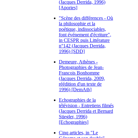
(Jacques Derrida, 1996)
[Apories]
"Scène des différences - Où
la philosophie et la
poétique, indissociables,
font événement d'écriture",
in CESPR puis Littérature
n°142 (Jacques Derrida,
1996) [SDD]
Demeure, Athènes -
Photographies de Jean-
François Bonhomme
(Jacques Derrida, 2009,
réédition d'un texte de
1996) [DemAth]
Echographies de la
télévision - Entretiens filmés
(Jacques Derrida et Bernard
Stiegler, 1996)
[Echographies]
Cinq articles, in "Le