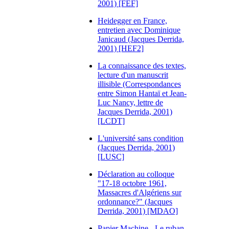
2001) [FEF]
Heidegger en France,
entretien avec Dominique
Janicaud (Jacques Derrida,
2001) [HEF2]
La connaissance des textes,
lecture d'un manuscrit
illisible (Correspondances
entre Simon Hantaï et Jean-
Luc Nancy, lettre de
Jacques Derrida, 2001)
[LCDT]
L'université sans condition
(Jacques Derrida, 2001)
[LUSC]
Déclaration au colloque
"17-18 octobre 1961,
Massacres d'Algériens sur
ordonnance?" (Jacques
Derrida, 2001) [MDAO]
Papier Machine - Le ruban