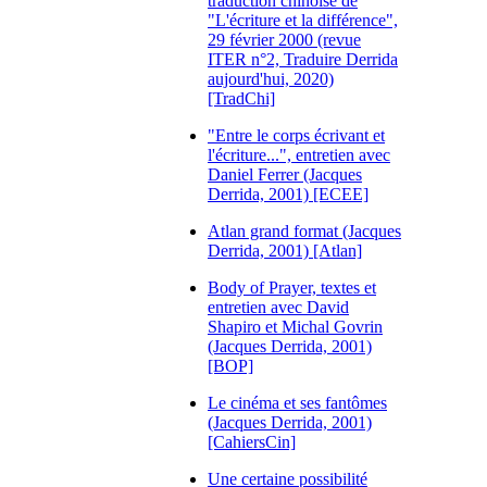
traduction chinoise de
"L'écriture et la différence",
29 février 2000 (revue
ITER n°2, Traduire Derrida
aujourd'hui, 2020)
[TradChi]
"Entre le corps écrivant et
l'écriture...", entretien avec
Daniel Ferrer (Jacques
Derrida, 2001) [ECEE]
Atlan grand format (Jacques
Derrida, 2001) [Atlan]
Body of Prayer, textes et
entretien avec David
Shapiro et Michal Govrin
(Jacques Derrida, 2001)
[BOP]
Le cinéma et ses fantômes
(Jacques Derrida, 2001)
[CahiersCin]
Une certaine possibilité