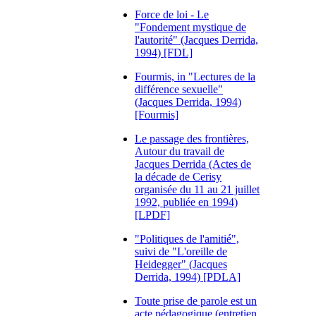
Force de loi - Le
"Fondement mystique de
l'autorité" (Jacques Derrida,
1994) [FDL]
Fourmis, in "Lectures de la
différence sexuelle"
(Jacques Derrida, 1994)
[Fourmis]
Le passage des frontières,
Autour du travail de
Jacques Derrida (Actes de
la décade de Cerisy
organisée du 11 au 21 juillet
1992, publiée en 1994)
[LPDF]
"Politiques de l'amitié",
suivi de "L'oreille de
Heidegger" (Jacques
Derrida, 1994) [PDLA]
Toute prise de parole est un
acte pédagogique (entretien