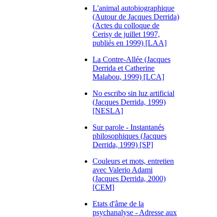
L'animal autobiographique
(Autour de Jacques Derrida)
(Actes du colloque de
Cerisy de juillet 1997,
publiés en 1999) [LAA]
La Contre-Allée (Jacques
Derrida et Catherine
Malabou, 1999) [LCA]
No escribo sin luz artificial
(Jacques Derrida, 1999)
[NESLA]
Sur parole - Instantanés
philosophiques (Jacques
Derrida, 1999) [SP]
Couleurs et mots, entretien
avec Valerio Adami
(Jacques Derrida, 2000)
[CEM]
Etats d'âme de la
psychanalyse - Adresse aux