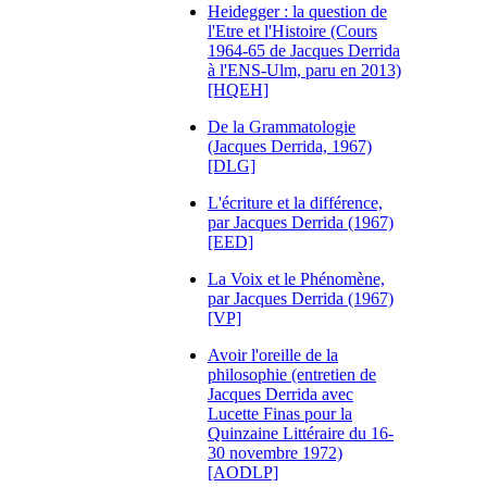
Heidegger : la question de
l'Etre et l'Histoire (Cours
1964-65 de Jacques Derrida
à l'ENS-Ulm, paru en 2013)
[HQEH]
De la Grammatologie
(Jacques Derrida, 1967)
[DLG]
L'écriture et la différence,
par Jacques Derrida (1967)
[EED]
La Voix et le Phénomène,
par Jacques Derrida (1967)
[VP]
Avoir l'oreille de la
philosophie (entretien de
Jacques Derrida avec
Lucette Finas pour la
Quinzaine Littéraire du 16-
30 novembre 1972)
[AODLP]