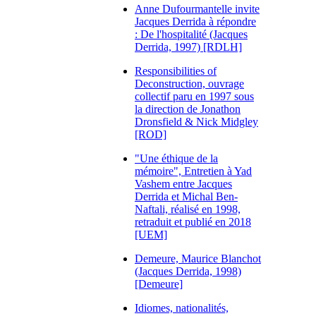
Anne Dufourmantelle invite
Jacques Derrida à répondre
: De l'hospitalité (Jacques
Derrida, 1997) [RDLH]
Responsibilities of
Deconstruction, ouvrage
collectif paru en 1997 sous
la direction de Jonathon
Dronsfield & Nick Midgley
[ROD]
"Une éthique de la
mémoire", Entretien à Yad
Vashem entre Jacques
Derrida et Michal Ben-
Naftali, réalisé en 1998,
retraduit et publié en 2018
[UEM]
Demeure, Maurice Blanchot
(Jacques Derrida, 1998)
[Demeure]
Idiomes, nationalités,