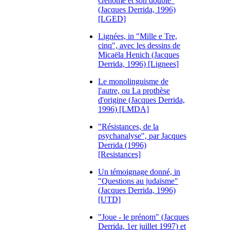
Génome et son double"
(Jacques Derrida, 1996)
[LGED]
Lignées, in "Mille e Tre,
cinq", avec les dessins de
Micaëla Henich (Jacques
Derrida, 1996) [Lignees]
Le monolinguisme de
l'autre, ou La prothèse
d'origine (Jacques Derrida,
1996) [LMDA]
"Résistances, de la
psychanalyse", par Jacques
Derrida (1996)
[Resistances]
Un témoignage donné, in
"Questions au judaïsme"
(Jacques Derrida, 1996)
[UTD]
"Joue - le prénom" (Jacques
Derrida, 1er juillet 1997) et