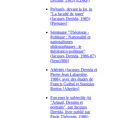
Derrida, 1985) [LDRP]
Préjugés, devant la loi, in
"La faculté de juger'
(Jacques Derrida, 1985)
[Prejuges]
Séminaire "Théologie -
Politique : Nationalité et
nationalismes
philosophiques : le
théologico-politique"
(Jacques Derrida, 1986-87)
[Sem1986]
Altérités (Jacques Derrida et
Pierre-Jean Labarrière,
1986), avec des études de
Francis Guibal et Stanislas
Breton [Alterites]
Forcener le subjectile (in
"Artaud, Dessins et
portraits", par Jacques
Derrida, livre publié par
Paule Thévenin, 1986)