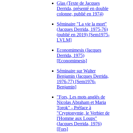
Glas (Texte de Jacques
Derrida, présenté en double
colonne, publié en 1974)
Séminaire "La vie la mort"
(Jacques Derrida, 1975-76)
(publié en 2019) [Sem1975-
LVLM]
Economimesis (Jacques
Derrida, 1975)
[Economimesis]
Séminaire sur Walter
Benjamin (Jacques Derrida,
1976-77) [Sem1976-
Benjamin]
"Fors, Les mots anglés de
Nicolas Abraham et Maria
Torok" - Préface à
"Cryptonymie, le Verbier de
l'Homme aux Loups"
(Jacques Derrida, 1976)
[Fors]