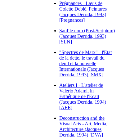
Prégnances - Lavis de
Colette Deblé. Peintures
(Jacques Derrida, 1993)
[Pregnances]
Sauf le nom (Post-Scriptum)
(Jacques Derrida, 1993)
[SLN]
"Spectres de Marx" - l'Etat
de la dette, le travail du
deuil et la nouvelle
Internationale (Jacques
Derrida, 1993) [SMX]
Ateliers I - L'atelier de
Valerio Adami, in
Esthétique de l'Ecart
(Jacques Derrida, 1994)
[AEE]
Deconstruction and the
Visual Arts - Art, Media,
Architecture (Jacques
Derrida, 1994) [DVA]