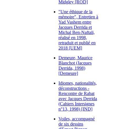
Midgley [ROD]
"Une éthique de la
mémoire", Entretien à
Yad Vashem entre
Jacques Derrida et
Michal Ben-Naftali,
réalisé en 1998,
retraduit et publié en
2018 [UEM]
Demeure, Maurice
Blanchot (Jacques
Derrida, 1998)
[Demeure]
Idiomes, nationalités,
déconstructions -
Rencontre de Rabat
avec Jacques Derrida
(Cahiers Intersignes
n°13, 1998) [IND]
Voiles, accompagné
de six dessins