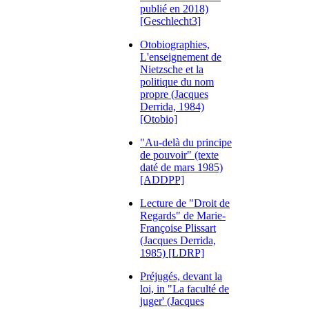
publié en 2018)
[Geschlecht3]
Otobiographies,
L'enseignement de
Nietzsche et la
politique du nom
propre (Jacques
Derrida, 1984)
[Otobio]
"Au-delà du principe
de pouvoir" (texte
daté de mars 1985)
[ADDPP]
Lecture de "Droit de
Regards" de Marie-
Françoise Plissart
(Jacques Derrida,
1985) [LDRP]
Préjugés, devant la
loi, in "La faculté de
juger' (Jacques