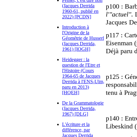
Penser, c'est dire non
p100 : Barb
(Jacques Derrida
1960-61, publié en
l'"actuel"
. 
2022) [PCDN]
Jacques Der
Introduction à
l'Origine de la
p117 : Cart
Géométrie de Husserl
Eisenman (
(Jacques Derrida,
1961) [IOGH]
Déjà paru 
Heidegger : la
question de l'Etre et
l'Histoire (Cours
p125 : Géné
1964-65 de Jacques
Derrida à l'ENS-Ulm,
responsabil
paru en 2013)
tenu à Prag
[HQEH]
De la Grammatologie
(Jacques Derrida,
1967) [DLG]
p140 : Entr
L'écriture et la
Libeskind 
différence, par
Jacques Derrida