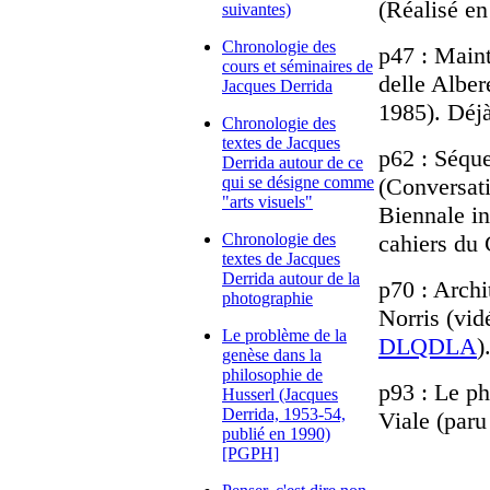
(Réalisé en
suivantes)
Chronologie des
p47 : Maint
cours et séminaires de
delle Alber
Jacques Derrida
1985). Déj
Chronologie des
textes de Jacques
p62 : Séqu
Derrida autour de ce
qui se désigne comme
(Conversati
"arts visuels"
Biennale in
Chronologie des
cahiers du
textes de Jacques
Derrida autour de la
p70 : Archi
photographie
Norris (vid
Le problème de la
DLQDLA
)
genèse dans la
philosophie de
p93 : Le ph
Husserl (Jacques
Derrida, 1953-54,
Viale (paru
publié en 1990)
[PGPH]