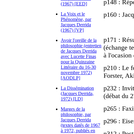
p148 : Répo
(1967) [EED]
p160 : Jacq
La Voix et le
Phénomène, par
Jacques Derrida
(1967) [VP]
p171 : Rés
Avoir l'oreille de la
philosophie (entretien
(échange te
de Jacques Derrida
à l'ocasion
avec Lucette Finas
pour la Quinzaine
p210 : Le f
Littéraire du 16-30
novembre 1972)
Forster, A
[AODLP]
p232 : Invi
La Dissémination
(Jacques Derrida,
(débat du 
1972) [LD]
p265 : Faxi
Marges de la
philosophie, par
Jacques Derrida
p296 : Eise
(textes datés de 1967
à 1972, publiés en
p312 : Pos