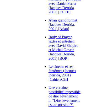
avec Daniel Ferrer
(Jacques Derrida,
2001) [ECEE]
Atlan grand format
(Jacques Derrida,
2001) [Atlan]
Body of Prayer,
textes et entretien
avec David Shapiro
et Michal Govrin
(Jacques Derrida,
2001) [BOP]
Le cinéma et ses
fantômes (Jacques
Derrida, 2001)
[CahiersCin]
Une certaine
possibilité impossible
de dire l'événement,
in "Dire l'événement,
est-ce possible?"