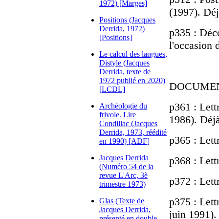
1972) [Marges]
(1997). Dé
Positions (Jacques
Derrida, 1972)
p335 : Déco
[Positions]
l'occasion 
Le calcul des langues,
Distyle (Jacques
Derrida, texte de
1972 publié en 2020)
DOCUME
[LCDL]
p361 : Lett
Archéologie du
frivole. Lire
1986). Déj
Condillac (Jacques
Derrida, 1973, réédité
p365 : Lett
en 1990) [ADF]
Jacques Derrida
p368 : Lett
(Numéro 54 de la
revue L'Arc, 3è
p372 : Lett
trimestre 1973)
p375 : Lett
Glas (Texte de
Jacques Derrida,
juin 1991).
présenté en double