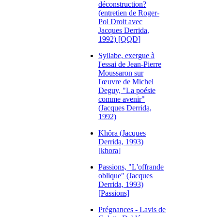
déconstruction?
(entretien de Roger-
Pol Droit avec
Jacques Derrida,
1992) [QQD]
Syllabe, exergue à
l'essai de Jean-Pierre
Moussaron sur
l'œuvre de Michel
Deguy, "La poésie
comme avenir"
(Jacques Derrida,
1992)
Khôra (Jacques
Derrida, 1993)
[khora]
Passions, "L'offrande
oblique" (Jacques
Derrida, 1993)
[Passions]
Prégnances - Lavis de