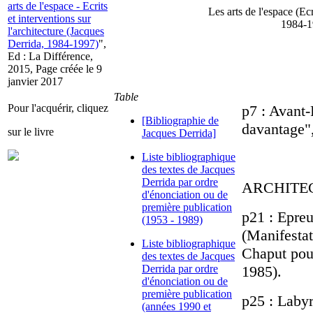
arts de l'espace - Ecrits
Les arts de l'espace (Ecr
et interventions sur
1984-1
l'architecture (Jacques
Derrida, 1984-1997)
",
Ed : La Différence,
2015, Page créée le 9
janvier 2017
Table
Pour l'acquérir, cliquez
p7 : Avant-
[Bibliographie de
davantage"
sur le livre
Jacques Derrida]
Liste bibliographique
des textes de Jacques
Derrida par ordre
ARCHITE
d'énonciation ou de
première publication
p21 : Epreu
(1953 - 1989)
(Manifestat
Liste bibliographique
Chaput pour
des textes de Jacques
Derrida par ordre
1985).
d'énonciation ou de
première publication
p25 : Labyr
(années 1990 et