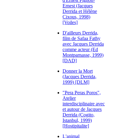
d'Ernest Pignon-
Ernest (Jacques
Derrida et Hélène
Cixous, 1998)
[Voiles]
D'ailleurs Derrida,
film de Safaa Fathy
avec Jacques Derrida
comme acteur (Ed
Montparnasse, 1999)
[DAD]
Donner la Mort
(Jacques Derrida,
1999) [DLM]
"Pera Peras Poros",
Atelier
interdisciplinaire avec
et autour de Jacques
Derrida (Cogito,
Istanbul, 1999)
[Hostipitalite]
L'animal