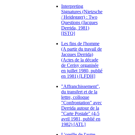
Interpreting
Signatures (Nietzsche
/ Heidegger) : Two
Questions (Jacques
Derrida, 1981)
[ISTQ]
Les fins de l'homme
(A partir du travail de
Jacques Derrida)
(Actes de la décade
de Cerisy organisée
en juillet 1980, publié
en 1981) [LFDH]
"Affranchissement",
du transfert et de la
lettre, colloque
"Confrontation" avec
Derrida autour de la
"Carte Postale" (4-5
avril 1981, publié en
1982) [ATL]
L'oreille de l'autre,