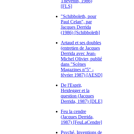
Thévenin, 1986)
[FLS]
"Schibboleth, pour
Paul Celan", par
Jacques Derrida
(1986) [Schibboleth]
Artaud et ses doubles
(entretien de Jacques
Derrida avec Jean-
Michel Olivier, publié
dans "Scènes
Magazines n°5" -
février 1987) [AESD]
De l'Esprit,
Heidegger et la
question (Jacques
Derrida, 1987) [DLE]
Feu la cendre
(Jacques Derrida,
1987) [FeuLaCendre]
Psyché, Inventions de