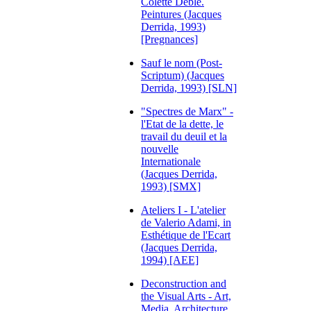
Colette Deblé.
Peintures (Jacques
Derrida, 1993)
[Pregnances]
Sauf le nom (Post-
Scriptum) (Jacques
Derrida, 1993) [SLN]
"Spectres de Marx" -
l'Etat de la dette, le
travail du deuil et la
nouvelle
Internationale
(Jacques Derrida,
1993) [SMX]
Ateliers I - L'atelier
de Valerio Adami, in
Esthétique de l'Ecart
(Jacques Derrida,
1994) [AEE]
Deconstruction and
the Visual Arts - Art,
Media, Architecture