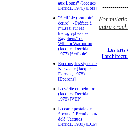
aux Loups" (Jacques
-------------
Derrida, 1976) [Fors]
"Scribble (pouvoir/
Formulation
écrire)" - Préface à
entre croch
l'"Essai sur les
hiéroglyphes des
Egyptiens" de
William Warburton
(Jacques Derrida,
Les arts 
1977) [Scribble]
l'architect
Eperons, les styles de
Nietzsche (Jacques
Derrida, 1978)
[Eperons]
La vérité en peinture
(Jacques Derrida,
1978) [VEP]
La carte postale de
Socrate à Freud et au-
delà (Jacques
Derrida, 1980) [LCP]