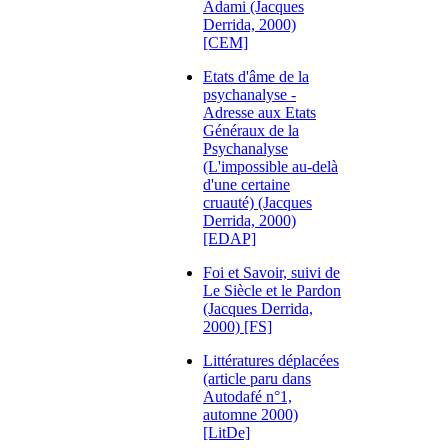
Adami (Jacques
Derrida, 2000)
[CEM]
Etats d'âme de la
psychanalyse -
Adresse aux Etats
Généraux de la
Psychanalyse
(L'impossible au-delà
d'une certaine
cruauté) (Jacques
Derrida, 2000)
[EDAP]
Foi et Savoir, suivi de
Le Siècle et le Pardon
(Jacques Derrida,
2000) [FS]
Littératures déplacées
(article paru dans
Autodafé n°1,
automne 2000)
[LitDe]