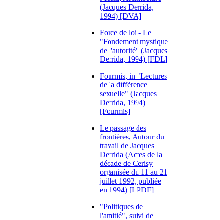
(Jacques Derrida,
1994) [DVA]
Force de loi - Le
"Fondement mystique
de l'autorité" (Jacques
Derrida, 1994) [FDL]
Fourmis, in "Lectures
de la différence
sexuelle" (Jacques
Derrida, 1994)
[Fourmis]
Le passage des
frontières, Autour du
travail de Jacques
Derrida (Actes de la
décade de Cerisy
organisée du 11 au 21
juillet 1992, publiée
en 1994) [LPDF]
"Politiques de
l'amitié", suivi de