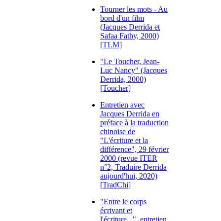
Tourner les mots - Au
bord d'un film
(Jacques Derrida et
Safaa Fathy, 2000)
[TLM]
"Le Toucher, Jean-
Luc Nancy" (Jacques
Derrida, 2000)
[Toucher]
Entretien avec
Jacques Derrida en
préface à la traduction
chinoise de
"L'écriture et la
différence", 29 février
2000 (revue ITER
n°2, Traduire Derrida
aujourd'hui, 2020)
[TradChi]
"Entre le corps
écrivant et
l'écriture...", entretien