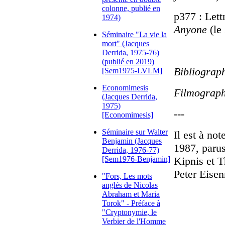
colonne, publié en
p377 : Lett
1974)
Anyone
(le 
Séminaire "La vie la
mort" (Jacques
Derrida, 1975-76)
(publié en 2019)
Bibliographi
[Sem1975-LVLM]
Economimesis
Filmograph
(Jacques Derrida,
1975)
---
[Economimesis]
Séminaire sur Walter
Il est à not
Benjamin (Jacques
1987, paru
Derrida, 1976-77)
[Sem1976-Benjamin]
Kipnis et T
Peter Eisen
"Fors, Les mots
anglés de Nicolas
Abraham et Maria
Torok" - Préface à
"Cryptonymie, le
Verbier de l'Homme