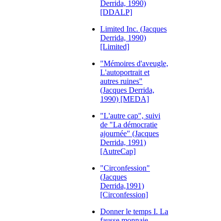
Derrida, 1990)
[DDALP]
Limited Inc. (Jacques
Derrida, 1990)
[Limited]
"Mémoires d'aveugle,
L'autoportrait et
autres ruines"
(Jacques Derrida,
1990) [MEDA]
"L'autre cap", suivi
de "La démocratie
ajournée" (Jacques
Derrida, 1991)
[AutreCap]
"Circonfession"
(Jacques
Derrida,1991)
[Circonfession]
Donner le temps I. La
fausse monnaie