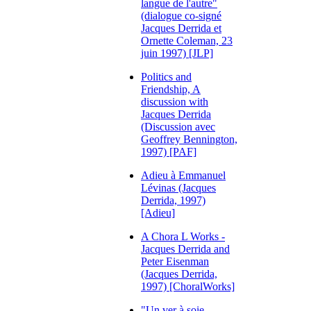
langue de l'autre"
(dialogue co-signé
Jacques Derrida et
Ornette Coleman, 23
juin 1997) [JLP]
Politics and
Friendship, A
discussion with
Jacques Derrida
(Discussion avec
Geoffrey Bennington,
1997) [PAF]
Adieu à Emmanuel
Lévinas (Jacques
Derrida, 1997)
[Adieu]
A Chora L Works -
Jacques Derrida and
Peter Eisenman
(Jacques Derrida,
1997) [ChoralWorks]
"Un ver à soie -