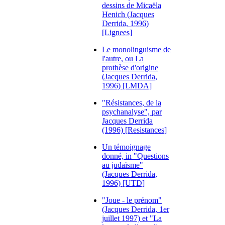
dessins de Micaëla
Henich (Jacques
Derrida, 1996)
[Lignees]
Le monolinguisme de
l'autre, ou La
prothèse d'origine
(Jacques Derrida,
1996) [LMDA]
"Résistances, de la
psychanalyse", par
Jacques Derrida
(1996) [Resistances]
Un témoignage
donné, in "Questions
au judaïsme"
(Jacques Derrida,
1996) [UTD]
"Joue - le prénom"
(Jacques Derrida, 1er
juillet 1997) et "La