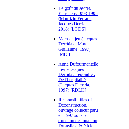
Le goût du secret,
Entretiens 1993-1995
(Maurizio Ferraris,
Jacques Derrida,
2018) [LGDS]
Marx en jeu (Jacques
Derrida et Marc
Guillaume, 1997)
[MEJ]
Anne Dufourmantelle
invite Jacques
Derrida à répondre :
De l'hospitalité
(Jacques Derrida,
1997) [RDLH]
Responsibilities of
Deconstruction,
ouvrage collectif paru
en 1997 sous la
direction de Jonathon
Dronsfield & Nick