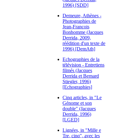
1996) [SDD]
Demeure, Athènes -
Photographies de
Jean-François
Bonhomme (Jacques
Derrida, 2009,
réédition d'un texte de
1996) [DemAth]
Echographies de la
télévision - Entretiens
filmés (Jacques
Derrida et Bernard
Stiegler, 1996)
[Echographies]
Cinq articles, in "Le
Génome et son
double" (Jacques
Derrida, 1996)
[LGED]
Lignées, in "Mille e
Tre, cinq", avec les