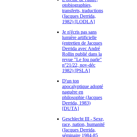
otobiographies,
transferts, traductions
(Jacques Derrida,
1982) [LODLA]
Je n'écris pas sans
lumière artificielle
(entretien de Jacques
Derrida avec André
Rollin publié dans la
revue "Le fou parle"
n°21/22, nov-déc
1982) [PSLA]
D'un ton
apocalyptique adopté
naguère en
philosophie (Jacques
Derrida, 1983)
[DUTA]
Geschlecht III - Sexe,
race, nation, humanité
(Jacques Derrida,
séminaire 1984-85