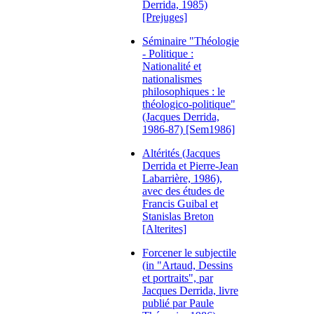
Derrida, 1985)
[Prejuges]
Séminaire "Théologie
- Politique :
Nationalité et
nationalismes
philosophiques : le
théologico-politique"
(Jacques Derrida,
1986-87) [Sem1986]
Altérités (Jacques
Derrida et Pierre-Jean
Labarrière, 1986),
avec des études de
Francis Guibal et
Stanislas Breton
[Alterites]
Forcener le subjectile
(in "Artaud, Dessins
et portraits", par
Jacques Derrida, livre
publié par Paule