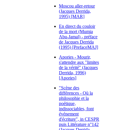
Moscou aller-retour
(Jacques Derrida,
1995) [MAR]
En direct du couloir
de la mort (Mumia
Abu-Jamal) - préface
de Jacques Derrida
(1995) [PrefaceMAJ]
Apories - Mourir,
s'attendre aux "limites
de la vérité" (Jacques
Derrida, 1996)
[Apories]
"Scène des
différences - Où la
philosophie et la
poétique,
indissociables, font
événement
d'écriture", in CESPR
puis Littérature n°142
(Jacques Derrida,