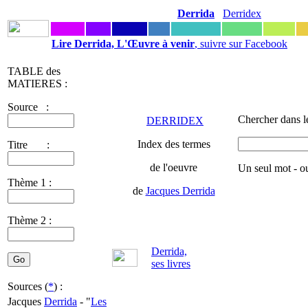
Derrida
Derridex
Lire Derrida, L'Œuvre à venir
, suivre sur Facebook
TABLE des
MATIERES :
Source :
Chercher dans l
DERRIDEX
Index des termes
Titre :
de l'oeuvre
Un seul mot - o
Thème 1 :
de
Jacques Derrida
Thème 2 :
Derrida,
ses livres
Sources (
*
) :
Jacques
Derrida
- "
Les