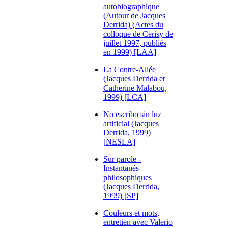
autobiographique
(Autour de Jacques
Derrida) (Actes du
colloque de Cerisy de
juillet 1997, publiés
en 1999) [LAA]
La Contre-Allée
(Jacques Derrida et
Catherine Malabou,
1999) [LCA]
No escribo sin luz
artificial (Jacques
Derrida, 1999)
[NESLA]
Sur parole -
Instantanés
philosophiques
(Jacques Derrida,
1999) [SP]
Couleurs et mots,
entretien avec Valerio