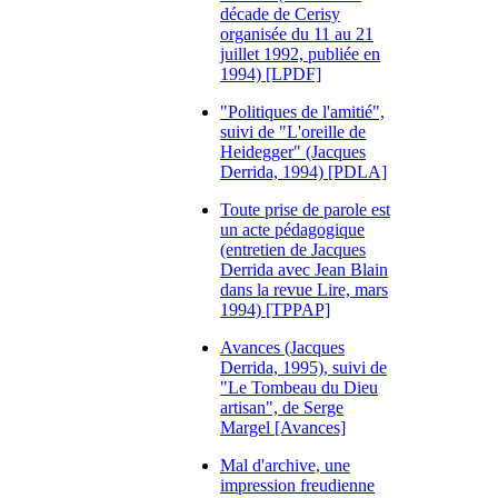
décade de Cerisy
organisée du 11 au 21
juillet 1992, publiée en
1994) [LPDF]
"Politiques de l'amitié",
suivi de "L'oreille de
Heidegger" (Jacques
Derrida, 1994) [PDLA]
Toute prise de parole est
un acte pédagogique
(entretien de Jacques
Derrida avec Jean Blain
dans la revue Lire, mars
1994) [TPPAP]
Avances (Jacques
Derrida, 1995), suivi de
"Le Tombeau du Dieu
artisan", de Serge
Margel [Avances]
Mal d'archive, une
impression freudienne