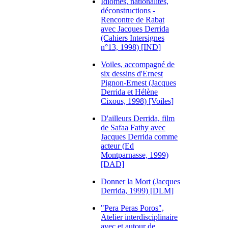
Idiomes, nationalités,
déconstructions -
Rencontre de Rabat
avec Jacques Derrida
(Cahiers Intersignes
n°13, 1998) [IND]
Voiles, accompagné de
six dessins d'Ernest
Pignon-Ernest (Jacques
Derrida et Hélène
Cixous, 1998) [Voiles]
D'ailleurs Derrida, film
de Safaa Fathy avec
Jacques Derrida comme
acteur (Ed
Montparnasse, 1999)
[DAD]
Donner la Mort (Jacques
Derrida, 1999) [DLM]
"Pera Peras Poros",
Atelier interdisciplinaire
avec et autour de