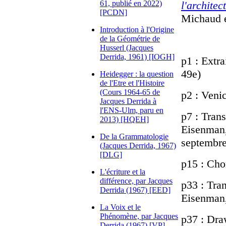
61, publié en 2022)
l'architec
[PCDN]
Michaud 
Introduction à l'Origine
de la Géométrie de
Husserl (Jacques
Derrida, 1961) [IOGH]
p1 : Extra
49e)
Heidegger : la question
de l'Etre et l'Histoire
(Cours 1964-65 de
p2 : Veni
Jacques Derrida à
l'ENS-Ulm, paru en
p7 : Trans
2013) [HQEH]
Eisenman,
De la Grammatologie
septembre
(Jacques Derrida, 1967)
[DLG]
p15 : Chor
L'écriture et la
différence, par Jacques
p33 : Tran
Derrida (1967) [EED]
Eisenman,
La Voix et le
Phénomène, par Jacques
p37 : Dra
Derrida (1967) [VP]