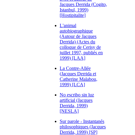
Jacques Derrida (Cogito,
Istanbul, 1999)
[Hostipitalite]
L'animal
autobiographique
(Autour de Jacques
Derrida) (Actes du
colloque de Cerisy de
juillet 1997, publiés en
1999) [LAA]
La Contre-Allée
(Jacques Derrida et
Catherine Malabou,
1999) [LCA]
No escribo sin luz
artificial (Jacques
Derrida, 1999)
[NESLA]
Sur parole - Instantanés
philosophiques (Jacques
Derrida, 1999) [SP]