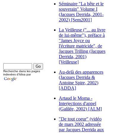
Séminaire "La bête et le
souverain" Volume I
(Jacques Derrida, 2001-
2002) [Sem2001]
La Veilleuse ("... au livre
de lui-même"), préface à
"James Joyce ou
l'écriture matricide", de
Jacques Trilling (Jacques
Derrida, 2001)
[Veilleuse]
Recherche dans les pages
Au-delà des apparences
indexées d'Idixa par
(Jacques Derrida &
Antoine Spire, 2002)
[ADDA]
Artaud le Moma -
Interjections d'appel
(Galilée, 2002) [ALM]
"De tout coeur" (vidéo
de mars 2002 adressée
par Jacques Derrida aux