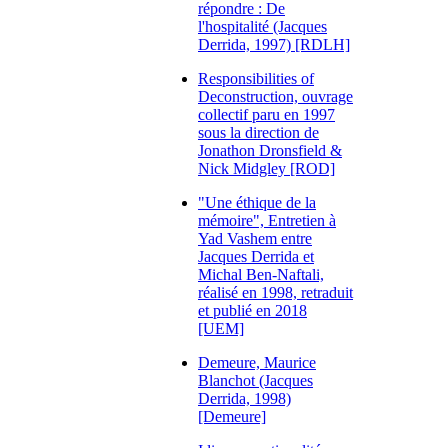
répondre : De
l'hospitalité (Jacques
Derrida, 1997) [RDLH]
Responsibilities of
Deconstruction, ouvrage
collectif paru en 1997
sous la direction de
Jonathon Dronsfield &
Nick Midgley [ROD]
"Une éthique de la
mémoire", Entretien à
Yad Vashem entre
Jacques Derrida et
Michal Ben-Naftali,
réalisé en 1998, retraduit
et publié en 2018
[UEM]
Demeure, Maurice
Blanchot (Jacques
Derrida, 1998)
[Demeure]