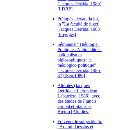
(Jacques Derrida, 1985)
[LDRP]
Préjugés, devant la loi,
in "La faculté de juger'
(Jacques Derrida, 1985)
[Prejuges]
Séminaire "Théologie -
Politique : Nationalité et
nationalismes
philosophiques : le
théologico-politique"
(Jacques Derrida, 1986-
87) [Sem1986]
Altérités (Jacques
Derrida et Pierre-Jean
Labarrière, 1986), avec
des études de Francis
Guibal et Stanislas
Breton [Alterites]
Forcener le subjectile (in
"Artaud, Dessins et