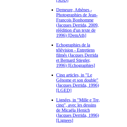
[SDD]
Demeure, Athènes -
Photographies de Jean-
François Bonhomme
(Jacques Derrida, 2009,
réédition d'un texte de
1996) [DemAth]
Echographies de la
télévision - Entretiens
filmés (Jacques Derrida
et Bernard Stiegler,
1996) [Echographies]
Cinq articles, in "Le
Génome et son double"
(Jacques Derrida, 1996)
[LGED]
Lignées, in "Mille e Tre,
cinq", avec les dessins
de Micaëla Henich
(Jacques Derrida, 1996)
[Lignees]