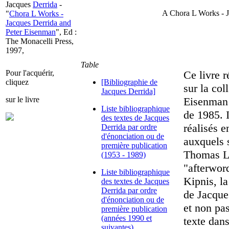
Jacques
Derrida
-
A Chora L Works - J
"
Chora L Works -
Jacques Derrida and
Peter Eisenman
", Ed :
The Monacelli Press,
1997,
Table
Pour l'acquérir,
Ce livre r
cliquez
[Bibliographie de
sur la col
Jacques Derrida]
sur le livre
Eisenman a
Liste bibliographique
de 1985. I
des textes de Jacques
réalisés 
Derrida par ordre
d'énonciation ou de
auxquels s
première publication
Thomas Le
(1953 - 1989)
"afterword
Liste bibliographique
Kipnis, la
des textes de Jacques
Derrida par ordre
de Jacque
d'énonciation ou de
et non pa
première publication
(années 1990 et
texte dan
suivantes)