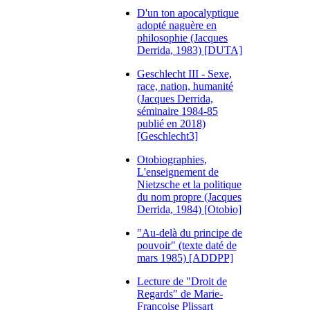
D'un ton apocalyptique
adopté naguère en
philosophie (Jacques
Derrida, 1983) [DUTA]
Geschlecht III - Sexe,
race, nation, humanité
(Jacques Derrida,
séminaire 1984-85
publié en 2018)
[Geschlecht3]
Otobiographies,
L'enseignement de
Nietzsche et la politique
du nom propre (Jacques
Derrida, 1984) [Otobio]
"Au-delà du principe de
pouvoir" (texte daté de
mars 1985) [ADDPP]
Lecture de "Droit de
Regards" de Marie-
Françoise Plissart