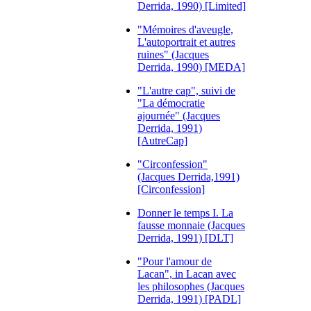
Derrida, 1990) [Limited]
"Mémoires d'aveugle,
L'autoportrait et autres
ruines" (Jacques
Derrida, 1990) [MEDA]
"L'autre cap", suivi de
"La démocratie
ajournée" (Jacques
Derrida, 1991)
[AutreCap]
"Circonfession"
(Jacques Derrida,1991)
[Circonfession]
Donner le temps I. La
fausse monnaie (Jacques
Derrida, 1991) [DLT]
"Pour l'amour de
Lacan", in Lacan avec
les philosophes (Jacques
Derrida, 1991) [PADL]