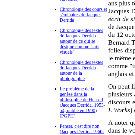
ans plus t
Chronologie des cours et
Jacques D
séminaires de Jacques
écrit de s
Derrida
de Jacque
Chronologie des textes
du 12 octo
de Jacques Derrida
autour de ce qui se
Bernard Ts
désigne comme "arts
folies dis
visuels"
le même e
Chronologie des textes
comme "tro
de Jacques Derrida
anglais et
autour de la
photographie
On peut l
Le problème de la
plusieurs 
genèse dans la
philosophie de Husserl
discours 
(Jacques Derrida, 1953-
L Works
)
54, publié en 1990)
[PGPH]
A noter qu
Penser, c'est dire non
dans le v
(Jacques Derrida 1960-