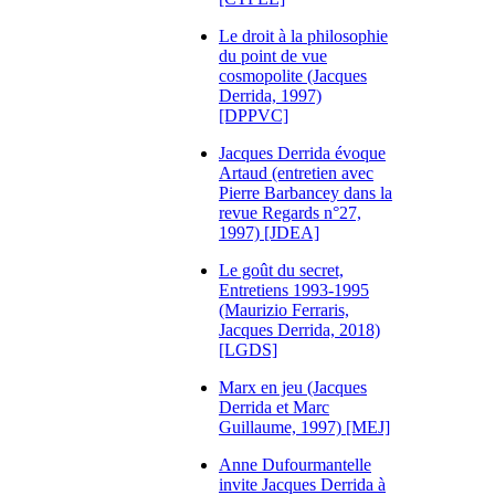
Le droit à la philosophie
du point de vue
cosmopolite (Jacques
Derrida, 1997)
[DPPVC]
Jacques Derrida évoque
Artaud (entretien avec
Pierre Barbancey dans la
revue Regards n°27,
1997) [JDEA]
Le goût du secret,
Entretiens 1993-1995
(Maurizio Ferraris,
Jacques Derrida, 2018)
[LGDS]
Marx en jeu (Jacques
Derrida et Marc
Guillaume, 1997) [MEJ]
Anne Dufourmantelle
invite Jacques Derrida à