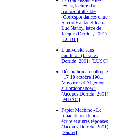
La connaissance des
textes, lecture d'un
manuscrit illisible
(Correspondances entre
Simon Hantaï et Jean-
Luc Nancy, lettre de
Jacques Derrida, 2001)
[LCDT]
L'université sans
condition (Jacques
Derrida, 2001) [LUSC]
Déclaration au colloque
"17-18 octobre 1961,
Massacres d'Algériens
sur ordonnance?"
(Jacques Derrida, 2001)
[MDAO]
Papier Machine - Le
ruban de machine à
écrire et autres réponses
(Jacques Derrida, 2001)
[Papier]