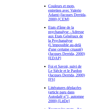
Couleurs et mots,
entretien avec Valerio
Adami (Jacques Derrida,
2000) [CEM]
Etats d'âme de la
psychanalyse - Adresse
aux Etats Généraux de
la Psychanalyse
(L'impossible au-delà
d'une certaine cruauté)
(Jacques Derrida, 2000)
[EDAP]
Foi et Savoir, suivi de
Le Siècle et le Pardon
(Jacques Derrida, 2000)
[FS]
Littératures déplacées
(article paru dans
Autodafé n°1, automne
2000) [LitDe]