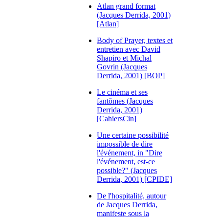
Atlan grand format
(Jacques Derrida, 2001)
[Atlan]
Body of Prayer, textes et
entretien avec David
Shapiro et Michal
Govrin (Jacques
Derrida, 2001) [BOP]
Le cinéma et ses
fantômes (Jacques
Derrida, 2001)
[CahiersCin]
Une certaine possibilité
impossible de dire
l'événement, in "Dire
l'événement, est-ce
possible?" (Jacques
Derrida, 2001) [CPIDE]
De l'hospitalité, autour
de Jacques Derrida,
manifeste sous la