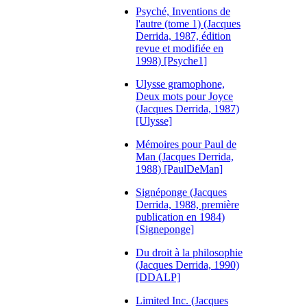
Psyché, Inventions de
l'autre (tome 1) (Jacques
Derrida, 1987, édition
revue et modifiée en
1998) [Psyche1]
Ulysse gramophone,
Deux mots pour Joyce
(Jacques Derrida, 1987)
[Ulysse]
Mémoires pour Paul de
Man (Jacques Derrida,
1988) [PaulDeMan]
Signéponge (Jacques
Derrida, 1988, première
publication en 1984)
[Signeponge]
Du droit à la philosophie
(Jacques Derrida, 1990)
[DDALP]
Limited Inc. (Jacques