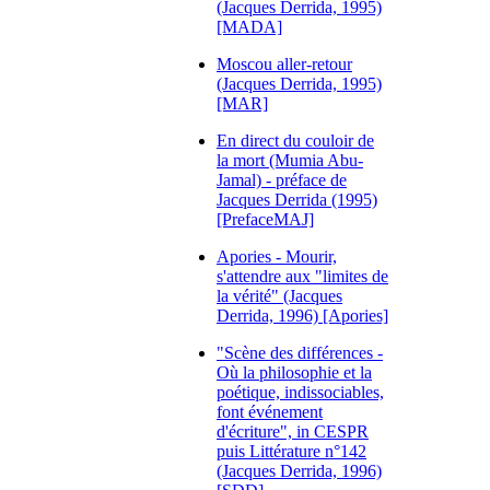
(Jacques Derrida, 1995)
[MADA]
Moscou aller-retour
(Jacques Derrida, 1995)
[MAR]
En direct du couloir de
la mort (Mumia Abu-
Jamal) - préface de
Jacques Derrida (1995)
[PrefaceMAJ]
Apories - Mourir,
s'attendre aux "limites de
la vérité" (Jacques
Derrida, 1996) [Apories]
"Scène des différences -
Où la philosophie et la
poétique, indissociables,
font événement
d'écriture", in CESPR
puis Littérature n°142
(Jacques Derrida, 1996)