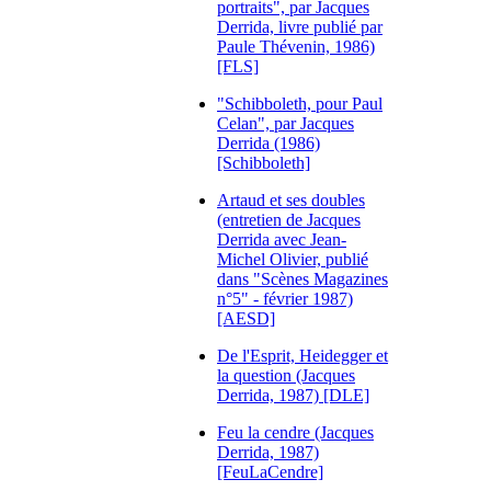
portraits", par Jacques
Derrida, livre publié par
Paule Thévenin, 1986)
[FLS]
"Schibboleth, pour Paul
Celan", par Jacques
Derrida (1986)
[Schibboleth]
Artaud et ses doubles
(entretien de Jacques
Derrida avec Jean-
Michel Olivier, publié
dans "Scènes Magazines
n°5" - février 1987)
[AESD]
De l'Esprit, Heidegger et
la question (Jacques
Derrida, 1987) [DLE]
Feu la cendre (Jacques
Derrida, 1987)
[FeuLaCendre]