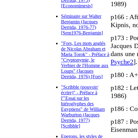
Derrida, 1975)
1989)
[Economimesis]
p166 : Aft
Séminaire sur Walter
Benjamin (Jacques
Kipnis, n
Derrida, 1976-77)
[Sem1976-Benjamin]
p173 : Pou
"Fors, Les mots anglés
Jacques De
de Nicolas Abraham et
dans une r
Maria Torok" - Préface à
"Cryptonymie, le
Psyche2
].
Verbier de l'Homme aux
Loups" (Jacques
p180 : A
Derrida, 1976) [Fors]
p182 : Le
"Scribble (pouvoir/
écrire)" - Préface à
1986)
l'"Essai sur les
hiéroglyphes des
p186 : Co
Egyptiens" de William
Warburton (Jacques
Derrida, 1977)
p187 : Pos
[Scribble]
Eisenman
Eperons, les styles de