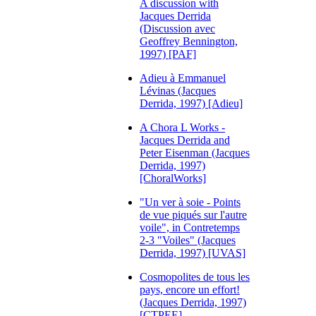
A discussion with
Jacques Derrida
(Discussion avec
Geoffrey Bennington,
1997) [PAF]
Adieu à Emmanuel
Lévinas (Jacques
Derrida, 1997) [Adieu]
A Chora L Works -
Jacques Derrida and
Peter Eisenman (Jacques
Derrida, 1997)
[ChoralWorks]
"Un ver à soie - Points
de vue piqués sur l'autre
voile", in Contretemps
2-3 "Voiles" (Jacques
Derrida, 1997) [UVAS]
Cosmopolites de tous les
pays, encore un effort!
(Jacques Derrida, 1997)
[CTPEE]