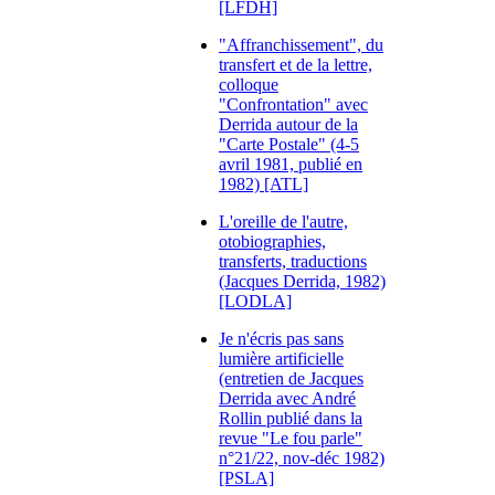
[LFDH]
"Affranchissement", du
transfert et de la lettre,
colloque
"Confrontation" avec
Derrida autour de la
"Carte Postale" (4-5
avril 1981, publié en
1982) [ATL]
L'oreille de l'autre,
otobiographies,
transferts, traductions
(Jacques Derrida, 1982)
[LODLA]
Je n'écris pas sans
lumière artificielle
(entretien de Jacques
Derrida avec André
Rollin publié dans la
revue "Le fou parle"
n°21/22, nov-déc 1982)
[PSLA]