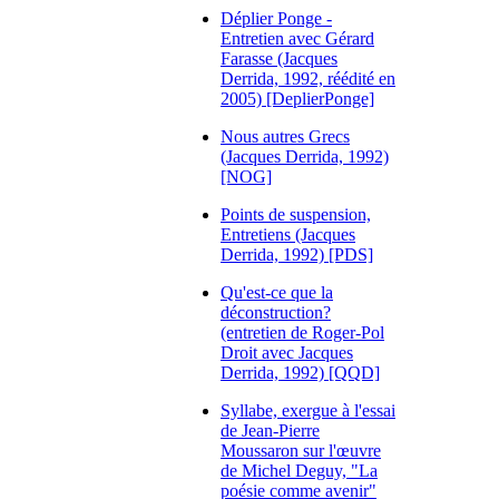
Déplier Ponge -
Entretien avec Gérard
Farasse (Jacques
Derrida, 1992, réédité en
2005) [DeplierPonge]
Nous autres Grecs
(Jacques Derrida, 1992)
[NOG]
Points de suspension,
Entretiens (Jacques
Derrida, 1992) [PDS]
Qu'est-ce que la
déconstruction?
(entretien de Roger-Pol
Droit avec Jacques
Derrida, 1992) [QQD]
Syllabe, exergue à l'essai
de Jean-Pierre
Moussaron sur l'œuvre
de Michel Deguy, "La
poésie comme avenir"