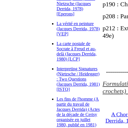
p190 : Cho
Nietzsche (Jacques
Derrida, 1978)
[Eperons]
p208 : Pa
La vérité en peinture
p212 : Ext
(Jacques Derrida, 1978)
[VEP]
49e)
La carte postale de
Socrate à Freud et au-
delà (Jacques Derrida,
1980) [LCP]
Interpreting Signatures
-----------
(Nietzsche / Heidegger)
: Two Questions
Formulatio
(Jacques Derrida, 1981)
[ISTQ]
crochets) 
Les fins de l'homme (A
partir du travail de
Jacques Derrida) (Actes
A Chor
de la décade de Cerisy
organisée en juillet
Derrida, 
1980, publié en 1981)