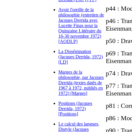
p44 : Mod
Avoir l'oreille de la
philosophie (entretien de
p46 : Tran
Jacques Derrida avec
Lucette Finas pour la
Eisenman
Quinzaine Littéraire du
16-30 novembre 1972)
p50 : Dra
[AODLP]
La Dissémination
p69 : Tran
(Jacques Derrida, 1972)
Eisenman 
[LD]
Marges de la
p74 : Dra
philosophie, par Jacques
Derrida (textes datés de
p77 : Tran
1967 à 1972, publiés en
Eisenman 
1972) [Marges]
Positions (Jacques
p81 : Cor
Derrida, 1972)
[Positions]
p86 : Mod
Le calcul des langues,
Distyle (Jacques
p90 : Tran