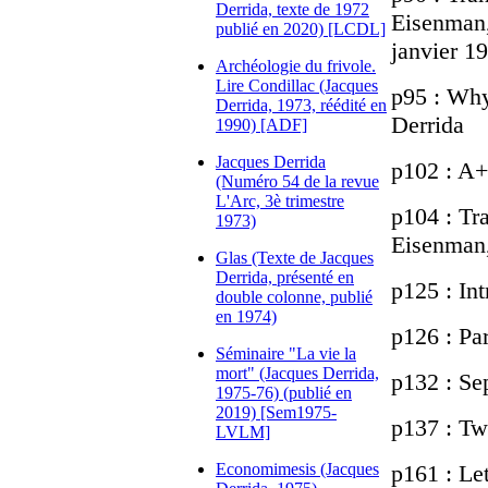
Derrida, texte de 1972
Eisenman,
publié en 2020) [LCDL]
janvier 1
Archéologie du frivole.
Lire Condillac (Jacques
p95 : Why
Derrida, 1973, réédité en
Derrida
1990) [ADF]
Jacques Derrida
p102 : A
(Numéro 54 de la revue
L'Arc, 3è trimestre
p104 : Tra
1973)
Eisenman,
Glas (Texte de Jacques
Derrida, présenté en
p125 : In
double colonne, publié
en 1974)
p126 : Par
Séminaire "La vie la
mort" (Jacques Derrida,
p132 : Se
1975-76) (publié en
2019) [Sem1975-
p137 : Twi
LVLM]
Economimesis (Jacques
p161 : Le