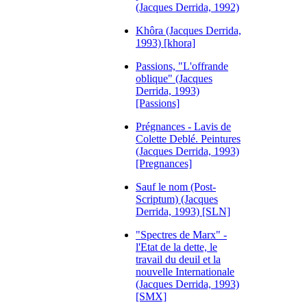
(Jacques Derrida, 1992)
Khôra (Jacques Derrida,
1993) [khora]
Passions, "L'offrande
oblique" (Jacques
Derrida, 1993)
[Passions]
Prégnances - Lavis de
Colette Deblé. Peintures
(Jacques Derrida, 1993)
[Pregnances]
Sauf le nom (Post-
Scriptum) (Jacques
Derrida, 1993) [SLN]
"Spectres de Marx" -
l'Etat de la dette, le
travail du deuil et la
nouvelle Internationale
(Jacques Derrida, 1993)
[SMX]