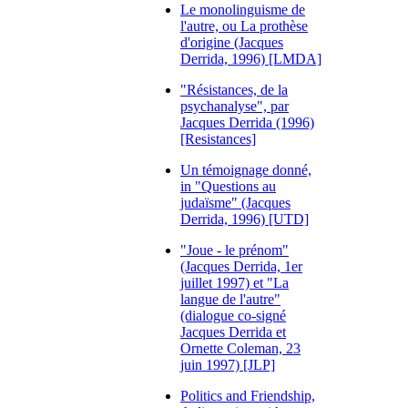
Le monolinguisme de
l'autre, ou La prothèse
d'origine (Jacques
Derrida, 1996) [LMDA]
"Résistances, de la
psychanalyse", par
Jacques Derrida (1996)
[Resistances]
Un témoignage donné,
in "Questions au
judaïsme" (Jacques
Derrida, 1996) [UTD]
"Joue - le prénom"
(Jacques Derrida, 1er
juillet 1997) et "La
langue de l'autre"
(dialogue co-signé
Jacques Derrida et
Ornette Coleman, 23
juin 1997) [JLP]
Politics and Friendship,