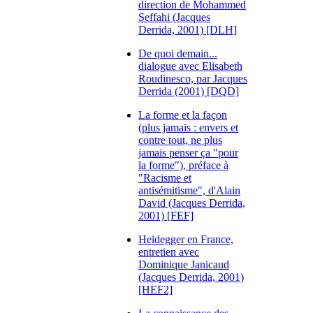
direction de Mohammed
Seffahi (Jacques
Derrida, 2001) [DLH]
De quoi demain...
dialogue avec Elisabeth
Roudinesco, par Jacques
Derrida (2001) [DQD]
La forme et la façon
(plus jamais : envers et
contre tout, ne plus
jamais penser ça "pour
la forme"), préface à
"Racisme et
antisémitisme", d'Alain
David (Jacques Derrida,
2001) [FEF]
Heidegger en France,
entretien avec
Dominique Janicaud
(Jacques Derrida, 2001)
[HEF2]