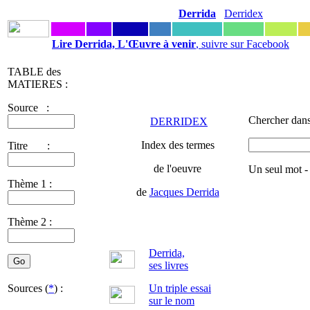
Derrida
Derridex
Lire Derrida, L'Œuvre à venir
, suivre sur Facebook
TABLE des
MATIERES :
Source :
Chercher dans
DERRIDEX
Index des termes
Titre :
de l'oeuvre
Un seul mot -
Thème 1 :
de
Jacques Derrida
Thème 2 :
Derrida,
ses livres
Sources (
*
) :
Un triple essai
sur le nom