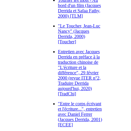
Tourner les mots - Au
bord d'un film (Jacques
Derrida et Safaa Fathy,
2000) [TLM]
"Le Toucher, Jean-Luc
Nancy" (Jacques
Derrida, 2000)
[Toucher]
Entretien avec Jacques
Derrida en préface à la
traduction chinoise de
"L'écriture et la
différence", 29 février
2000 (revue ITER n°2,
Traduire Derrida
aujourd'hui, 2020)
[TradChi]
"Entre le corps écrivant
et l'écriture...", entretien
avec Daniel Ferrer
(Jacques Derrida, 2001)
[ECEE]