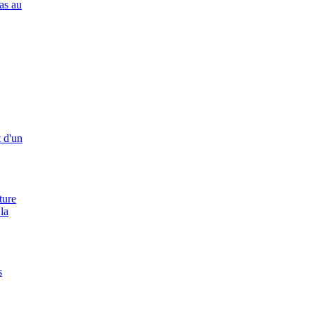
as au
 d'un
ture
 la
s