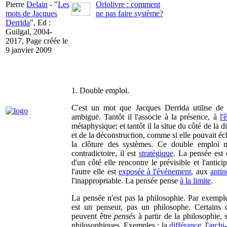
Pierre
Delain
- "
Les
Orlolivre : comment
mots de Jacques
ne pas faire système?
Derrida
", Ed :
Guilgal, 2004-
2017, Page créée le
9 janvier 2009
1. Double emploi.
C'est un mot que Jacques Derrida utilise de
ambiguë. Tantôt il l'associe à la présence, à
l'
métaphysique; et tantôt il la situe du côté de la d
et de la déconstruction, comme si elle pouvait é
la clôture des systèmes. Ce double emploi n
contradictoire, il est
stratégique
. La pensée est 
d'un côté elle rencontre le prévisible et l'antici
l'autre elle est
exposée à l'événement
, aux
anti
l'inappropriable. La pensée pense
à la limite
.
La pensée n'est pas la philosophie. Par exemp
est un penseur, pas un philosophe. Certains 
peuvent être
pensés
à partir de la philosophie, 
philosophiques. Exemples : la
différance
, l'
archi-