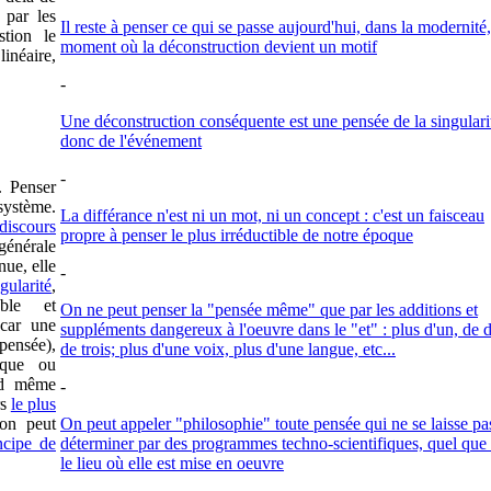
 par les
Il reste à penser ce qui se passe aujourd'hui, dans la modernité
stion le
moment où la déconstruction devient un motif
inéaire,
-
Une déconstruction conséquente est une pensée de la singulari
donc de l'événement
-
. Penser
système.
La différance n'est ni un mot, ni un concept : c'est un faisceau
discours
propre à penser le plus irréductible de notre époque
générale
nue, elle
-
gularité
,
ble et
On ne peut penser la "pensée même" que par les additions et
 car une
suppléments dangereux à l'oeuvre dans le "et" : plus d'un, de 
pensée),
de trois; plus d'une voix, plus d'une langue, etc...
ique ou
and même
-
rs
le plus
on peut
On peut appeler "philosophie" toute pensée qui ne se laisse pa
ncipe de
déterminer par des programmes techno-scientifiques, quel que 
le lieu où elle est mise en oeuvre