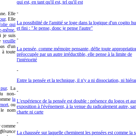
qui est, en tant qu'il est, tel qu'il est
-
nne. Elle
our
. Elle
La possibilité de l'amitié se loge dans la logique d'un cogito 
folie qui
et fini : "Je pense, donc je pense l'autre"
lle-même
,
i je suis
-
ne
veuille
pas d'un
La pensée, comme mémoire pensante, défie toute appropriatio
e
à toute
préoccupée par un autre irréductible, elle pense à la limite de
l'intériorité
-
Entre la pensée et la technique, il n'y a ni dissociation, ni hiéra
 pur
. La
-
du non-
 comme
la
L'expérience de la pensée est double : présence du logos et aus
 mort
, ou
exposition à l'événement, à la venue du radicalement autre, sa
 le nom
charte ni carte
-
er comme
ifférance
La chaussée sur laquelle cheminent les pensées est comme la s