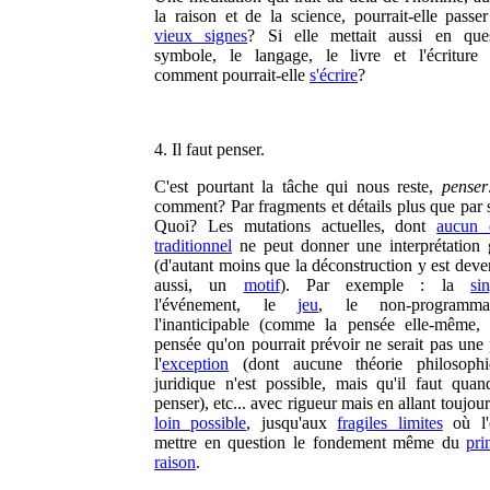
la raison et de la science, pourrait-elle passer
vieux signes
? Si elle mettait aussi en que
symbole, le langage, le livre et l'écriture l
comment pourrait-elle
s'écrire
?
4. Il faut penser.
C'est pourtant la tâche qui nous reste,
penser
comment? Par fragments et détails plus que par 
Quoi? Les mutations actuelles, dont
aucun 
traditionnel
ne peut donner une interprétation 
(d'autant moins que la déconstruction y est deve
aussi, un
motif
). Par exemple : la
sin
l'événement, le
jeu
, le non-programma
l'inanticipable (comme la pensée elle-même,
pensée qu'on pourrait prévoir ne serait pas une 
l'
exception
(dont aucune théorie philosoph
juridique n'est possible, mais qu'il faut qu
penser), etc... avec rigueur mais en allant toujou
loin possible
, jusqu'aux
fragiles limites
où l'
mettre en question le fondement même du
pri
raison
.