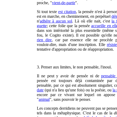
proche, "
vient-de-partir
".
Si tout texte
est citation
, la pensée n'est à perso
est en marche, en cheminement, en perpétuel
dét
n'
adhére à aucun sol
. Là où elle nait, c'est
la 
guette
; cette folie que la pensée
accueille en e
dans son intériorité la plus essentielle (même s
fou, le Cogito existe). Il est possible qu'elle 
rien dire
, car par essence elle ne procède 
vouloir-dire, mais d'une inscription. Elle
résist
tentative d'appropriation ou de réappropriation.
3. Penser aux limites, le non pensable, l'inouï.
Il ne peut y avoir de pensée ni de
pensable
pensée est toujours déjà contaminée par 
pensable, par ce qui est absolument singulier,
date
(qui n'a lieu qu'une fois) ou la poésie, ou
la
encore par ce vivant sur lequel on appose
"
animal
", sans pouvoir le penser.
Les concepts derridiens ne peuvent pas se pens
tels dans la métaphysique. C'est le cas de la
d