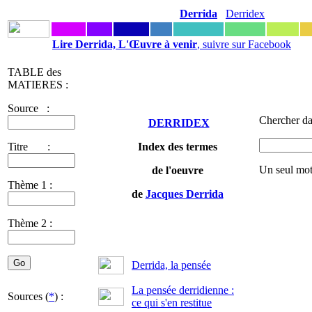
Derrida
Derridex
Lire Derrida, L'Œuvre à venir
, suivre sur Facebook
TABLE des
MATIERES :
Source :
Chercher da
DERRIDEX
Titre :
Index des termes
Un seul mot
de l'oeuvre
Thème 1 :
de
Jacques Derrida
Thème 2 :
Derrida, la pensée
La pensée derridienne :
Sources (
*
) :
ce qui s'en restitue