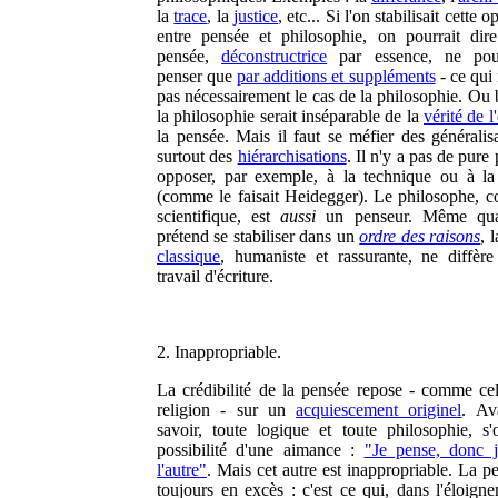
la
trace
, la
justice
, etc... Si l'on stabilisait cette 
entre pensée et philosophie, on pourrait dir
pensée,
déconstructrice
par essence, ne pour
penser que
par additions et suppléments
- ce qui 
pas nécessairement le cas de la philosophie. Ou 
la philosophie serait inséparable de la
vérité de l'
la pensée. Mais il faut se méfier des généralisa
surtout des
hiérarchisations
. Il n'y a pas de pure
opposer, par exemple, à la technique ou à la
(comme le faisait Heidegger). Le philosophe, 
scientifique, est
aussi
un penseur. Même qua
prétend se stabiliser dans un
ordre des raisons
, 
classique
, humaniste et rassurante, ne diffèr
travail d'écriture.
2. Inappropriable.
La crédibilité de la pensée repose - comme cel
religion - sur un
acquiescement originel
. Av
savoir, toute logique et toute philosophie, s'
possibilité d'une aimance :
"Je pense, donc 
l'autre"
. Mais cet autre est inappropriable. La p
toujours en excès : c'est ce qui, dans l'éloign