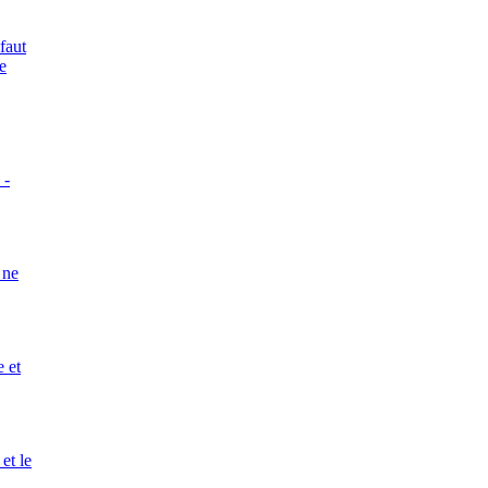
faut
le
 -
 ne
e et
et le