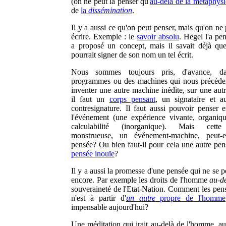
(on ne peut la penser qu'
au-delà de la métaphys
de
la
dissémination
.
Il y a aussi ce qu'on peut penser, mais qu'on ne
écrire. Exemple : le
savoir absolu
. Hegel l'a pen
a proposé un concept, mais il savait déjà qu
pourrait signer de son nom un tel écrit.
Nous sommes toujours pris, d'avance, d
programmes ou des machines qui nous précède
inventer une autre machine inédite, sur une autr
il faut un
corps pensant
, un signataire et a
contresignature. Il faut aussi pouvoir penser 
l'événement (une expérience vivante, organiqu
calculabilité (inorganique). Mais cett
monstrueuse, un événement-machine, peut-el
pensée? Ou bien faut-il pour cela une autre pen
pensée inouïe
?
Il y a aussi la promesse d'une pensée qui ne se 
encore. Par exemple les droits de l'homme
au-d
souveraineté de l'Etat-Nation. Comment les pense
n'est à partir d'
un autre
propre de l'homme
impensable aujourd'hui?
Une méditation qui irait au-delà de l'homme, au