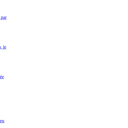
 par
, le
sée
ieu