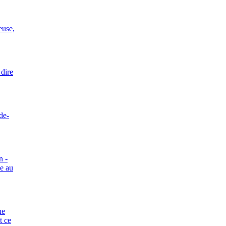
euse,
 dire
de-
n -
ée au
ue
t ce