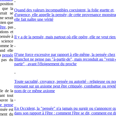
-
opposition
e que la
Quand des valeurs incompatibles coexistent, la folie guette et,
rait se
d'urgence, elle appelle la pensée; de cette provenance monstru
ne serait
elle fait naître une vérité
bien que
être
, pas
-
tions et
 pensée à
Il y a de la pensée, mais partout où elle opére, elle ne veut rien
 science
comme le
-
nd elle
D'une force excessive par rapport à elle-même, la pensée chez
la
pensée
Blanchot ne pense pas "à-partir-de", mais reconduit au "venir-
e pas du
partir" , avant l'éloignement du proche
-
Toute sacralité, croyance, pensée ou autorité - religieuse ou no
reposant sur un axiome peut être critiquée, combattue ou rejet
le de la
nom de ce même axiome
ant tout
-
ouvre la
je pense
En Occident, la "pensée" n'a jamais pu surgir ou s'annoncer q
ensée est
dans son rapport à l'être : comment l'être se dit, comment est di
ement du