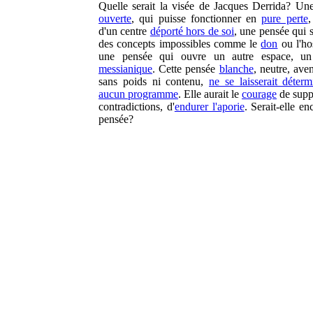
Quelle serait la visée de Jacques Derrida? Un
ouverte
, qui puisse fonctionner en
pure perte
,
d'un centre
déporté hors de soi
, une pensée qui 
des concepts impossibles comme le
don
ou l'hos
une pensée qui ouvre un autre espace, 
messianique
. Cette pensée
blanche
, neutre, ave
sans poids ni contenu,
ne se laisserait déterm
aucun programme
. Elle aurait le
courage
de suppo
contradictions, d'
endurer l'aporie
. Serait-elle e
pensée?