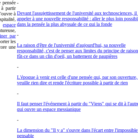
e pensée
-
 à partir
Devant l'assujettissement de l'université aux technosciences, il 
s'ouvre à
appeler à une nouvelle responsabilité : aller le plus loin possib
pitalité,
dans la pensée la plus abyssale de ce qui la fonde
un
espace
ntureuse,
-
iner par
rter les
La raison d'être de l'université d'aujourd'hui, sa nouvelle
ncore une
responsabilité, c'est de penser aux limites du principe de raison
fût-ce dans un clin d'oeil, un battement de paupières
-
L'époque à venir est celle d'une pensée qui, par son ouverture,
veuille rien dire et rende l'écriture possible à partir de rien
-
Il faut penser l'événement à partir du "Viens" qui se dit à l'autr
qui ouvre un espace messianique
-
La dimension du "Il y a" s'ouvre dans l'écart entre l'impossible 
pensable