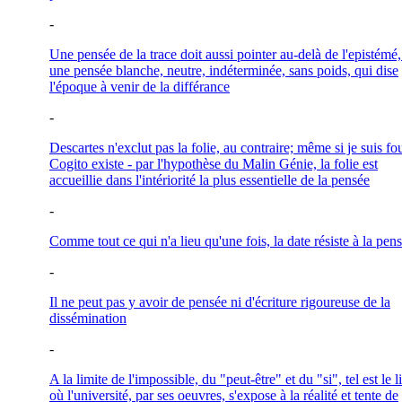
-
Une pensée de la trace doit aussi pointer au-delà de l'epistémé,
une pensée blanche, neutre, indéterminée, sans poids, qui dise
l'époque à venir de la différance
-
Descartes n'exclut pas la folie, au contraire; même si je suis fou
Cogito existe - par l'hypothèse du Malin Génie, la folie est
accueillie dans l'intériorité la plus essentielle de la pensée
-
Comme tout ce qui n'a lieu qu'une fois, la date résiste à la pen
-
Il ne peut pas y avoir de pensée ni d'écriture rigoureuse de la
dissémination
-
A la limite de l'impossible, du "peut-être" et du "si", tel est le l
où l'université, par ses oeuvres, s'expose à la réalité et tente de