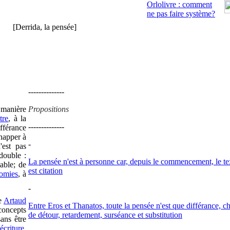
Orlolivre : comment
ne pas faire système?
[Derrida, la pensée]
--------------
 manière
Propositions
être
, à la
--------------
ifférance
chapper à
-
'est pas
double :
La pensée n'est à personne car, depuis le commencement, le te
pable; de
est citation
nomies
, à
-
le
Artaud
Entre Eros et Thanatos, toute la pensée n'est que différance, 
concepts
de détour, retardement, surséance et substitution
sans être
écriture
,