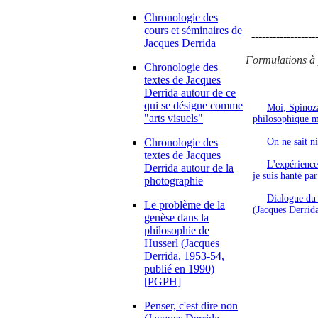
Chronologie des
cours et séminaires de
-------------------
Jacques Derrida
Formulations à p
Chronologie des
textes de Jacques
Derrida autour de ce
qui se désigne comme
Moi, Spinoza,
"arts visuels"
philosophique m'
Chronologie des
On ne sait ni
textes de Jacques
L'expérience
Derrida autour de la
je suis hanté pa
photographie
Dialogue du 
Le problème de la
(Jacques Derrid
genèse dans la
philosophie de
Husserl (Jacques
Derrida, 1953-54,
publié en 1990)
[PGPH]
Penser, c'est dire non