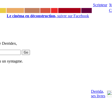
Scripteur
M
C
Le cinéma en déconstruction,
suivre sur Facebook
e Derridex,
u un syntagme.
Derrida,
ses livres