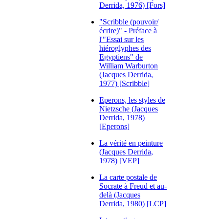
Derrida, 1976) [Fors]
"Scribble (pouvoir/
écrire)" - Préface à
l'"Essai sur les
hiéroglyphes des
Egyptiens" de
William Warburton
(Jacques Derrida,
1977) [Scribble]
Eperons, les styles de
Nietzsche (Jacques
Derrida, 1978)
[Eperons]
La vérité en peinture
(Jacques Derrida,
1978) [VEP]
La carte postale de
Socrate à Freud et au-
delà (Jacques
Derrida, 1980) [LCP]