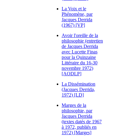
La Voix et le
Phénomène, par
Jacques Derrida
(1967) [VP]
Avoir l'oreille de la
philosophie (entretien
de Jacques Derrida
avec Lucette Finas
pour la Quinzaine
Littéraire du 16-30
novembre 1972)
[AODLP]
La Dissémination
(Jacques Derrida,
1972) [LD]
Marges de la
philosophie, par
Jacques Derrida
(textes datés de 1967
à 1972, publiés en
1972) [Marges]