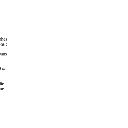
phes
ns :
Dans
l de
lié
ue