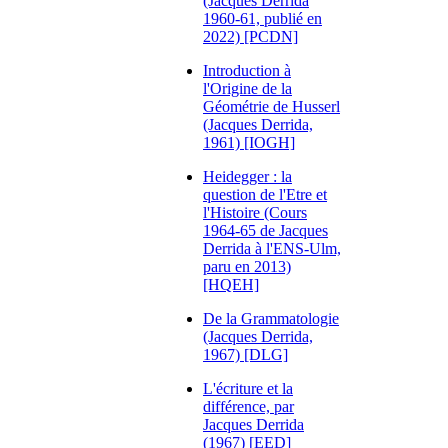
(Jacques Derrida
1960-61, publié en
2022) [PCDN]
Introduction à
l'Origine de la
Géométrie de Husserl
(Jacques Derrida,
1961) [IOGH]
Heidegger : la
question de l'Etre et
l'Histoire (Cours
1964-65 de Jacques
Derrida à l'ENS-Ulm,
paru en 2013)
[HQEH]
De la Grammatologie
(Jacques Derrida,
1967) [DLG]
L'écriture et la
différence, par
Jacques Derrida
(1967) [EED]