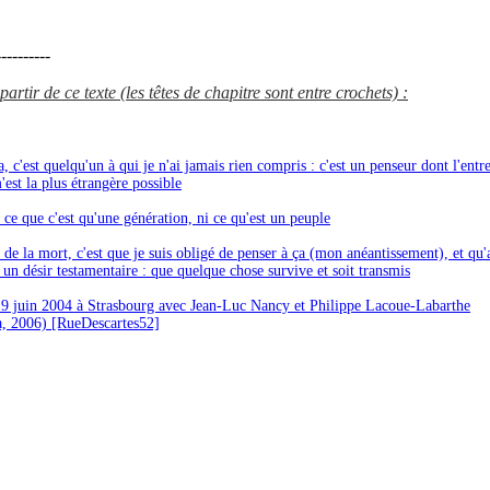
---------
artir de ce texte (les têtes de chapitre sont entre crochets) :
 c'est quelqu'un à qui je n'ai jamais rien compris : c'est un penseur dont l'entr
est la plus étrangère possible
 ce que c'est qu'une génération, ni ce qu'est un peuple
 de la mort, c'est que je suis obligé de penser à ça (mon anéantissement), et qu'
r un désir testamentaire : que quelque chose survive et soit transmis
9 juin 2004 à Strasbourg avec Jean-Luc Nancy et Philippe Lacoue-Labarthe
a, 2006) [RueDescartes52]