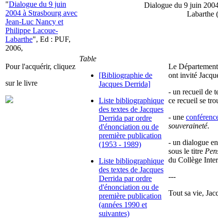
"
Dialogue du 9 juin
Dialogue du 9 juin 200
2004 à Strasbourg avec
Labarthe 
Jean-Luc Nancy et
Philippe Lacoue-
Labarthe
", Ed : PUF,
2006,
Table
Pour l'acquérir, cliquez
Le Département 
[Bibliographie de
ont invité Jacqu
sur le livre
Jacques Derrida]
- un recueil de 
Liste bibliographique
ce recueil se tr
des textes de Jacques
- une
conférenc
Derrida par ordre
souveraineté
.
d'énonciation ou de
première publication
- un dialogue e
(1953 - 1989)
sous le titre
Pen
du Collège Inter
Liste bibliographique
des textes de Jacques
---
Derrida par ordre
d'énonciation ou de
Tout sa vie, Jac
première publication
(années 1990 et
suivantes)