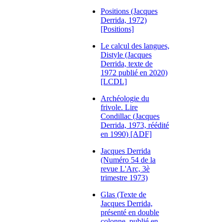
Positions (Jacques
Derrida, 1972)
[Positions]
Le calcul des langues,
Distyle (Jacques
Derrida, texte de
1972 publié en 2020)
[LCDL]
Archéologie du
frivole. Lire
Condillac (Jacques
Derrida, 1973, réédité
en 1990) [ADF]
Jacques Derrida
(Numéro 54 de la
revue L'Arc, 3è
trimestre 1973)
Glas (Texte de
Jacques Derrida,
présenté en double
colonne, publié en