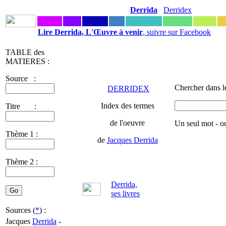
Derrida
Derridex
Lire Derrida, L'Œuvre à venir
, suivre sur Facebook
TABLE des
MATIERES :
Source :
Chercher dans l
DERRIDEX
Index des termes
Titre :
de l'oeuvre
Un seul mot - o
Thème 1 :
de
Jacques Derrida
Thème 2 :
Derrida,
ses livres
Sources (
*
) :
Jacques
Derrida
-