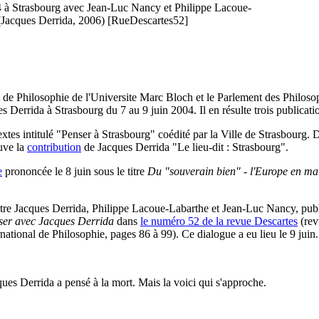
4 à Strasbourg avec Jean-Luc Nancy et Philippe Lacoue-
(Jacques Derrida, 2006) [RueDescartes52]
de Philosophie de l'Universite Marc Bloch et le Parlement des Philoso
es Derrida à Strasbourg du 7 au 9 juin 2004. Il en résulte trois publicatio
textes intitulé "Penser à Strasbourg" coédité par la Ville de Strasbourg. 
ouve la
contribution
de Jacques Derrida "Le lieu-dit : Strasbourg".
e
prononcée le 8 juin sous le titre
Du "souverain bien" - l'Europe en ma
ntre Jacques Derrida, Philippe Lacoue-Labarthe et Jean-Luc Nancy, pub
ser avec Jacques Derrida
dans
le numéro 52 de la revue Descartes
(rev
national de Philosophie, pages 86 à 99). Ce dialogue a eu lieu le 9 juin.
ques Derrida a pensé à la mort. Mais la voici qui s'approche.