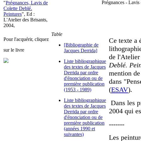
Prégnances - Lavis 
"
Prégnances, Lavis de
Colette Deblé.
Peintures
", Ed :
L'Atelier des Brisants,
2004,
Table
Pour l'acquérir, cliquez
Ce texte a 
[Bibliographie de
lithographi
sur le livre
Jacques Derrida]
de l'Atelie
Liste bibliographique
Deblé. Pei
des textes de Jacques
mention de 
Derrida par ordre
d'énonciation ou de
dans "Penser
première publication
(
ESAV
).
(1953 - 1989)
Liste bibliographique
Dans les pr
des textes de Jacques
2004 qui es
Derrida par ordre
d'énonciation ou de
première publication
-------
(années 1990 et
suivantes)
Les peintur