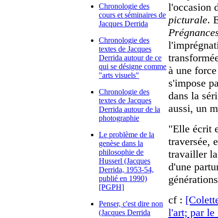
l'occasion 
Chronologie des
cours et séminaires de
picturale
. 
Jacques Derrida
Prégnance
Chronologie des
l'imprégnat
textes de Jacques
transformée
Derrida autour de ce
qui se désigne comme
à une force
"arts visuels"
s'impose pa
Chronologie des
dans la sér
textes de Jacques
aussi, un m
Derrida autour de la
photographie
"Elle écrit
Le problème de la
traversée, e
genèse dans la
philosophie de
travailler 
Husserl (Jacques
d'une partu
Derrida, 1953-54,
générations
publié en 1990)
[PGPH]
cf :
[Colett
Penser, c'est dire non
l'art; par l
(Jacques Derrida