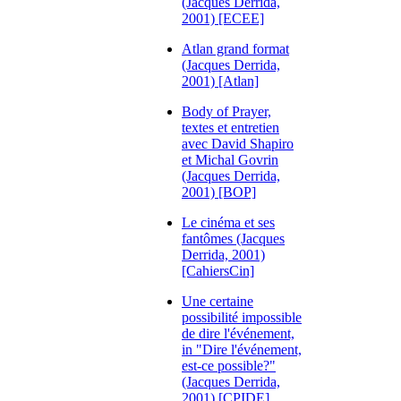
(Jacques Derrida,
2001) [ECEE]
Atlan grand format
(Jacques Derrida,
2001) [Atlan]
Body of Prayer,
textes et entretien
avec David Shapiro
et Michal Govrin
(Jacques Derrida,
2001) [BOP]
Le cinéma et ses
fantômes (Jacques
Derrida, 2001)
[CahiersCin]
Une certaine
possibilité impossible
de dire l'événement,
in "Dire l'événement,
est-ce possible?"
(Jacques Derrida,
2001) [CPIDE]