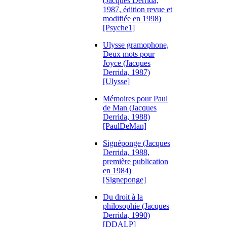
(Jacques Derrida,
1987, édition revue et
modifiée en 1998)
[Psyche1]
Ulysse gramophone,
Deux mots pour
Joyce (Jacques
Derrida, 1987)
[Ulysse]
Mémoires pour Paul
de Man (Jacques
Derrida, 1988)
[PaulDeMan]
Signéponge (Jacques
Derrida, 1988,
première publication
en 1984)
[Signeponge]
Du droit à la
philosophie (Jacques
Derrida, 1990)
[DDALP]