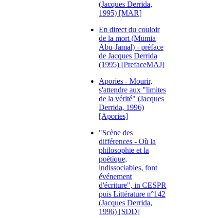
(Jacques Derrida,
1995) [MAR]
En direct du couloir
de la mort (Mumia
Abu-Jamal) - préface
de Jacques Derrida
(1995) [PrefaceMAJ]
Apories - Mourir,
s'attendre aux "limites
de la vérité" (Jacques
Derrida, 1996)
[Apories]
"Scène des
différences - Où la
philosophie et la
poétique,
indissociables, font
événement
d'écriture", in CESPR
puis Littérature n°142
(Jacques Derrida,
1996) [SDD]