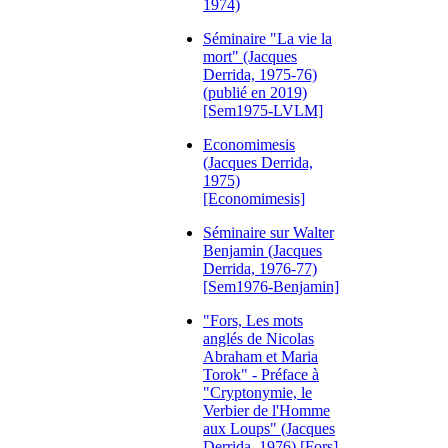
1974)
Séminaire "La vie la
mort" (Jacques
Derrida, 1975-76)
(publié en 2019)
[Sem1975-LVLM]
Economimesis
(Jacques Derrida,
1975)
[Economimesis]
Séminaire sur Walter
Benjamin (Jacques
Derrida, 1976-77)
[Sem1976-Benjamin]
"Fors, Les mots
anglés de Nicolas
Abraham et Maria
Torok" - Préface à
"Cryptonymie, le
Verbier de l'Homme
aux Loups" (Jacques
Derrida, 1976) [Fors]