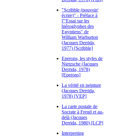
"Scribble (pouvoir/
écrire)" - Préface à
l'"Essai sur les
hiéroglyphes des
Egyptiens" de
William Warburton
(Jacques Derrida,
1977) [Scribble]
Eperons, les styles de
Nietzsche (Jacques
Derrida, 1978)
[Eperons]
La vérité en peinture
(Jacques Derrida,
1978) [VEP]
La carte postale de
Socrate à Freud et au-
delà (Jacques
Derrida, 1980) [LCP]
Interpreting