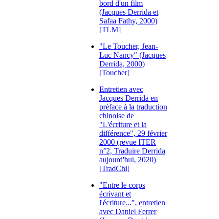
bord d'un film
(Jacques Derrida et
Safaa Fathy, 2000)
[TLM]
"Le Toucher, Jean-
Luc Nancy" (Jacques
Derrida, 2000)
[Toucher]
Entretien avec
Jacques Derrida en
préface à la traduction
chinoise de
"L'écriture et la
différence", 29 février
2000 (revue ITER
n°2, Traduire Derrida
aujourd'hui, 2020)
[TradChi]
"Entre le corps
écrivant et
l'écriture...", entretien
avec Daniel Ferrer