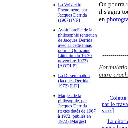
On pourra r
La Voix et le
Phénomène, par
il s'agira 
Jacques Derrida
en
photogr
(1967) [VP]
Avoir l'oreille de la
philosophie (entretien
de Jacques Derrida
avec Lucette Finas
pour la Quinzaine
-------------
Littéraire du 16-30
novembre 1972)
[AODLP]
Formulation
entre croch
La Dissémination
(Jacques Derrida,
1972) [LD]
Marges de la
[Colette 
philosophie, par
par le trava
Jacques Derrida
voix]
(textes datés de 1967
à 1972, publiés en
La citati
1972) [Marges]
engendrem