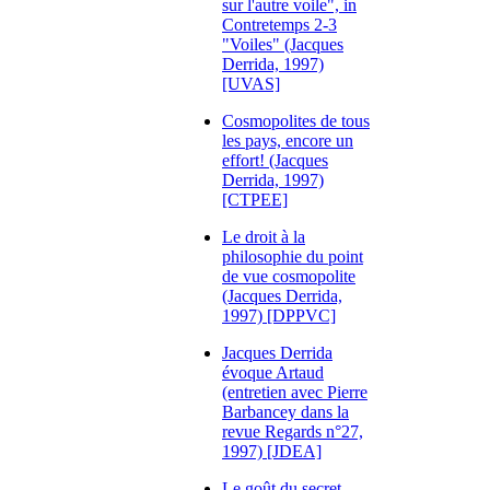
sur l'autre voile", in
Contretemps 2-3
"Voiles" (Jacques
Derrida, 1997)
[UVAS]
Cosmopolites de tous
les pays, encore un
effort! (Jacques
Derrida, 1997)
[CTPEE]
Le droit à la
philosophie du point
de vue cosmopolite
(Jacques Derrida,
1997) [DPPVC]
Jacques Derrida
évoque Artaud
(entretien avec Pierre
Barbancey dans la
revue Regards n°27,
1997) [JDEA]
Le goût du secret,