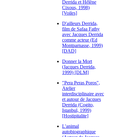
Derrida et Hélène
Cixous, 1998)
[Voiles]
D'ailleurs Derrida,
film de Safaa Fathy
avec Jacques Derrida
comme acteur (Ed
Montparnasse, 1999)
[DAD]
Donner la Mort
(Jacques Derrida,
1999) [DLM]
"Pera Peras Poros",
Atelier
interdisciplinaire avec
et autour de Jacques
Derrida (Cogito,
Istanbul, 1999)
[Hostipitalite]
L'animal
autobiographique