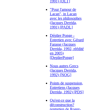
1991) [DLT]
"Pour l'amour de
Lacan", in Lacan
avec les philosophes
(Jacques Derrida,
1991) [PADL]
Déplier Ponge -
Entretien avec Gérard
Farasse (Jacques
Derrida, 1992, réédité
en 2005)
[DeplierPonge]
Nous autres Grecs
(Jacques Derrida,
1992) [NOG]
Points de suspension,
Entretiens (Jacques
Derrida, 1992) [PDS]
Qu'est-ce que la
déconstruction?
(entretien de Roger-