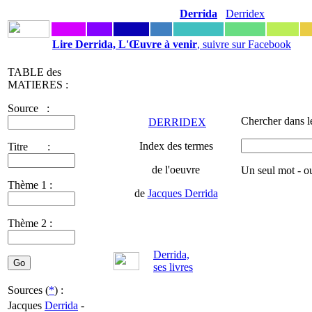
Derrida
Derridex
Lire Derrida, L'Œuvre à venir
, suivre sur Facebook
TABLE des
MATIERES :
Source :
Chercher dans l
DERRIDEX
Index des termes
Titre :
de l'oeuvre
Un seul mot - o
Thème 1 :
de
Jacques Derrida
Thème 2 :
Derrida,
ses livres
Sources (
*
) :
Jacques
Derrida
-