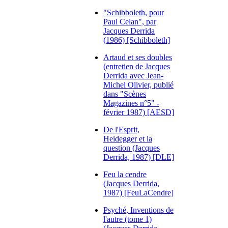
"Schibboleth, pour
Paul Celan", par
Jacques Derrida
(1986) [Schibboleth]
Artaud et ses doubles
(entretien de Jacques
Derrida avec Jean-
Michel Olivier, publié
dans "Scènes
Magazines n°5" -
février 1987) [AESD]
De l'Esprit,
Heidegger et la
question (Jacques
Derrida, 1987) [DLE]
Feu la cendre
(Jacques Derrida,
1987) [FeuLaCendre]
Psyché, Inventions de
l'autre (tome 1)