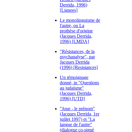
Derrida, 1996)
[Lignees]
Le monolinguisme de
l'autre, ou La
prothèse d'origine
(Jacques Derrida,
1996) [LMDA]
"Résistances, de la
psychanalyse", par
Jacques Derrida
(1996) [Resistances]
Un témoignage
donné, in "Questions
au judaïsme"
(Jacques Derrida,
1996) [UTD]
"Joue - le prénom"
(Jacques Derrida, 1er
juillet 1997) et "La
langue de l'autre"
(dialogue co-signé