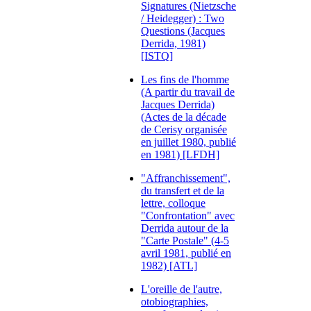
Signatures (Nietzsche
/ Heidegger) : Two
Questions (Jacques
Derrida, 1981)
[ISTQ]
Les fins de l'homme
(A partir du travail de
Jacques Derrida)
(Actes de la décade
de Cerisy organisée
en juillet 1980, publié
en 1981) [LFDH]
"Affranchissement",
du transfert et de la
lettre, colloque
"Confrontation" avec
Derrida autour de la
"Carte Postale" (4-5
avril 1981, publié en
1982) [ATL]
L'oreille de l'autre,
otobiographies,