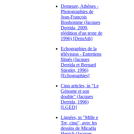
Demeure, Athènes -
Photographies de
Jean-François
Bonhomme (Jacques
Derrida, 2009,
réédition d'un texte de
1996) [DemAth]
Echographies de la
télévision - Entretiens
filmés (Jacques
Derrida et Bernard
Stiegler, 1996)
[Echographies]
Cinq articles, in "Le
Génome et son
double" (Jacques
Derrida, 1996)
[LGED]
Lignées, in "Mille e
Tre, cinq", avec les
dessins de Micaëla
Henich (Jacques