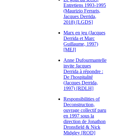
Entretiens 1993-1995
(Maurizio Ferraris,
Jacques Derrida,
2018) [LGDS]
Marx en jeu (Jacques
Derrida et Marc
Guillaume, 1997)
[MEJ]
Anne Dufourmantelle
invite Jacques
Derrida à répondre :
De l'hospitalité
(Jacques Derrida,
1997) [RDLH]
Responsibilities of
Deconstruction,
ouvrage collectif paru
en 1997 sous la
direction de Jonathon
Dronsfield & Nick
Midgley [ROD]