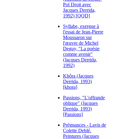
Pol Droit avec
Jacques Derrida,
1992) [QQD]
Syllabe, exergue à
l'essai de Jean-Pierre
Moussaron sur
l'œuvre de Michel
Deguy, "La poésie
comme avenir"
(Jacques Derrida,
1992)
Khôra (Jacques
Derrida, 1993)
[khora]
Passions, "L'offrande
oblique" (Jacques
Derrida, 1993)
[Passions]
Prégnances - Lavis de
Colette Deblé.
Peintures (Jacques