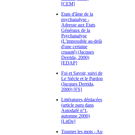
[CEM]
Etats d'âme de la
psychanalyse -
Adresse aux Etats
Généraux de la
Psychanalyse
(L'impossible au-delà
d'une certaine
cruauté) (Jacques
Derrida, 2000)
[EDAP]
Foi et Savoir, suivi de
Le Siècle et le Pardon
(Jacques Derrida,
2000) [FS]
Littératures déplacées
(article paru dans
Autodafé n°1,
automne 2000)
[LitDe]
Tourner les mots - Au