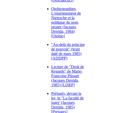
[Geschlecht3]
Otobiographies,
L'enseignement de
Nietzsche et la
politique du nom
propre (Jacques
Derrida, 1984)
[Otobio]
"Au-delà du principe
de pouvoir" (texte
daté de mars 1985)
[ADDPP]
Lecture de "Droit de
Regards" de Marie-
Françoise Plissart
(Jacques Derrida,
1985) [LDRP]
Préjugés, devant la
loi, in "La faculté de
juger' (Jacques
Derrida, 1985)
[Prejuges]