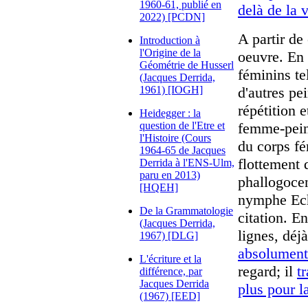
1960-61, publié en
delà de la 
2022) [PCDN]
A partir de 
Introduction à
l'Origine de la
oeuvre. En 
Géométrie de Husserl
féminins te
(Jacques Derrida,
1961) [IOGH]
d'autres pe
répétition 
Heidegger : la
question de l'Etre et
femme-peint
l'Histoire (Cours
du corps fé
1964-65 de Jacques
flottement 
Derrida à l'ENS-Ulm,
paru en 2013)
phallogocen
[HQEH]
nymphe Ech
De la Grammatologie
citation. E
(Jacques Derrida,
lignes, déjà
1967) [DLG]
absolument
L'écriture et la
regard; il
t
différence, par
Jacques Derrida
plus pour 
(1967) [EED]