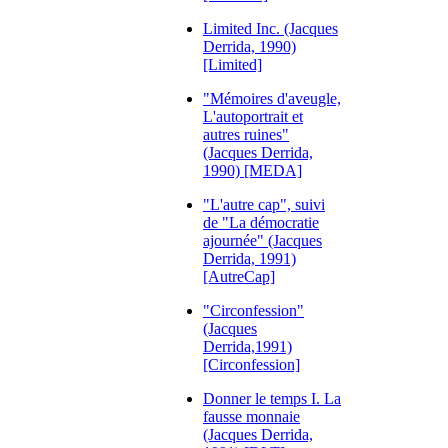
Limited Inc. (Jacques
Derrida, 1990)
[Limited]
"Mémoires d'aveugle,
L'autoportrait et
autres ruines"
(Jacques Derrida,
1990) [MEDA]
"L'autre cap", suivi
de "La démocratie
ajournée" (Jacques
Derrida, 1991)
[AutreCap]
"Circonfession"
(Jacques
Derrida,1991)
[Circonfession]
Donner le temps I. La
fausse monnaie
(Jacques Derrida,