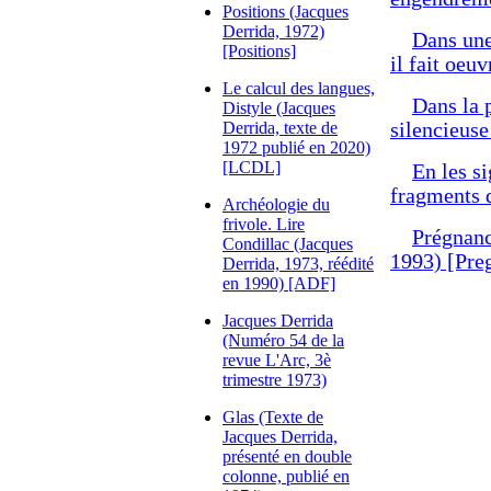
Positions (Jacques
Derrida, 1972)
Dans une 
[Positions]
il fait oeu
Le calcul des langues,
Dans la 
Distyle (Jacques
Derrida, texte de
silencieuse
1972 publié en 2020)
[LCDL]
En les s
fragments d
Archéologie du
frivole. Lire
Prégnanc
Condillac (Jacques
1993) [Pre
Derrida, 1973, réédité
en 1990) [ADF]
Jacques Derrida
(Numéro 54 de la
revue L'Arc, 3è
trimestre 1973)
Glas (Texte de
Jacques Derrida,
présenté en double
colonne, publié en