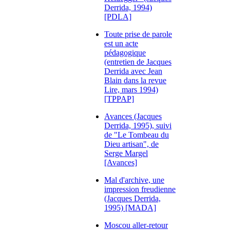
Derrida, 1994)
[PDLA]
Toute prise de parole
est un acte
pédagogique
(entretien de Jacques
Derrida avec Jean
Blain dans la revue
Lire, mars 1994)
[TPPAP]
Avances (Jacques
Derrida, 1995), suivi
de "Le Tombeau du
Dieu artisan", de
Serge Margel
[Avances]
Mal d'archive, une
impression freudienne
(Jacques Derrida,
1995) [MADA]
Moscou aller-retour