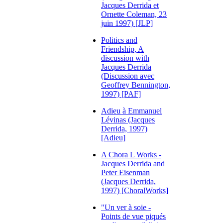
Jacques Derrida et
Ornette Coleman, 23
juin 1997) [JLP]
Politics and
Friendship, A
discussion with
Jacques Derrida
(Discussion avec
Geoffrey Bennington,
1997) [PAF]
Adieu à Emmanuel
Lévinas (Jacques
Derrida, 1997)
[Adieu]
A Chora L Works -
Jacques Derrida and
Peter Eisenman
(Jacques Derrida,
1997) [ChoralWorks]
"Un ver à soie -
Points de vue piqués