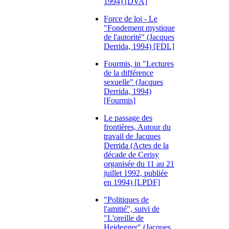
1994) [DVA]
Force de loi - Le
"Fondement mystique
de l'autorité" (Jacques
Derrida, 1994) [FDL]
Fourmis, in "Lectures
de la différence
sexuelle" (Jacques
Derrida, 1994)
[Fourmis]
Le passage des
frontières, Autour du
travail de Jacques
Derrida (Actes de la
décade de Cerisy
organisée du 11 au 21
juillet 1992, publiée
en 1994) [LPDF]
"Politiques de
l'amitié", suivi de
"L'oreille de
Heidegger" (Jacques