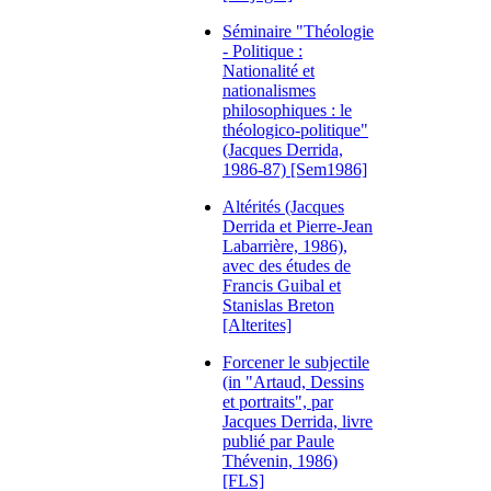
Séminaire "Théologie
- Politique :
Nationalité et
nationalismes
philosophiques : le
théologico-politique"
(Jacques Derrida,
1986-87) [Sem1986]
Altérités (Jacques
Derrida et Pierre-Jean
Labarrière, 1986),
avec des études de
Francis Guibal et
Stanislas Breton
[Alterites]
Forcener le subjectile
(in "Artaud, Dessins
et portraits", par
Jacques Derrida, livre
publié par Paule
Thévenin, 1986)
[FLS]