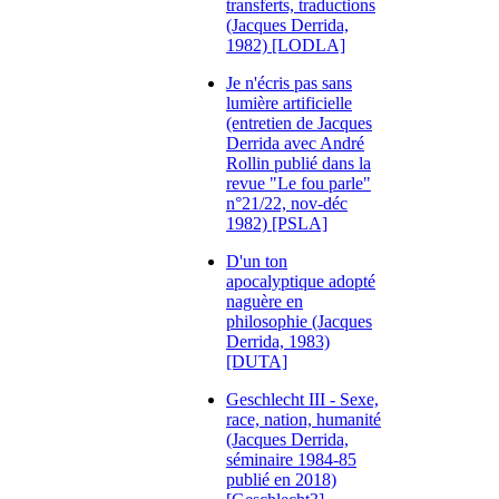
transferts, traductions
(Jacques Derrida,
1982) [LODLA]
Je n'écris pas sans
lumière artificielle
(entretien de Jacques
Derrida avec André
Rollin publié dans la
revue "Le fou parle"
n°21/22, nov-déc
1982) [PSLA]
D'un ton
apocalyptique adopté
naguère en
philosophie (Jacques
Derrida, 1983)
[DUTA]
Geschlecht III - Sexe,
race, nation, humanité
(Jacques Derrida,
séminaire 1984-85
publié en 2018)