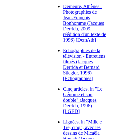
Demeure, Athènes -
Photographies de
Jean-François
Bonhomme (Jacques
Derrida, 2009,
réédition d'un texte de
1996) [DemAth]
Echographies de la
télévision - Entretiens
filmés (Jacques
Derrida et Bernard
Stiegler, 1996)
[Echographies]
Cinq articles, in "Le
Génome et son
double" (Jacques
Derrida, 1996)
[LGED]
Lignées, in "Mille e
Tre, cinq", avec les
dessins de Micaëla
Henich (Jacques