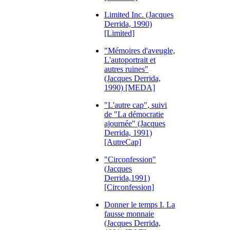
Limited Inc. (Jacques
Derrida, 1990)
[Limited]
"Mémoires d'aveugle,
L'autoportrait et
autres ruines"
(Jacques Derrida,
1990) [MEDA]
"L'autre cap", suivi
de "La démocratie
ajournée" (Jacques
Derrida, 1991)
[AutreCap]
"Circonfession"
(Jacques
Derrida,1991)
[Circonfession]
Donner le temps I. La
fausse monnaie
(Jacques Derrida,