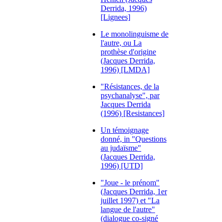
Derrida, 1996)
[Lignees]
Le monolinguisme de
l'autre, ou La
prothèse d'origine
(Jacques Derrida,
1996) [LMDA]
"Résistances, de la
psychanalyse", par
Jacques Derrida
(1996) [Resistances]
Un témoignage
donné, in "Questions
au judaïsme"
(Jacques Derrida,
1996) [UTD]
"Joue - le prénom"
(Jacques Derrida, 1er
juillet 1997) et "La
langue de l'autre"
(dialogue co-signé