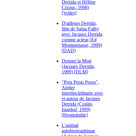
Derrida et Hélène
Cixous, 1998)
[Voiles]
D'ailleurs Derrida,
film de Safaa Fathy
avec Jacques Derrida
comme acteur (Ed
Montparnasse, 1999)
[DAD]
Donner la Mort
(Jacques Derrida,
1999) [DLM]
"Pera Peras Poros",
Atelier
interdisciplinaire avec
et autour de Jacques
Derrida (Cogito,
Istanbul, 1999)
[Hostipitalite]
L'animal
autobiographique