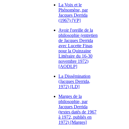
La Voix et le
Phénomène, par
Jacques Derrida
(1967) [VP]
Avoir l'oreille de la
philosophie (entretien
de Jacques Derrida
avec Lucette Finas
pour la Quinzaine
Littéraire du 16-30
novembre 1972)
[AODLP]
La Dissémination
(Jacques Derrida,
1972) [LD]
Marges de la
philosophie, par
Jacques Derrida
(textes datés de 1967
à 1972, publiés en
1972) [Marges]