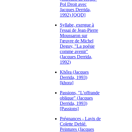
Pol Droit avec
Jacques Derrida,
1992) [QQD]
Syllabe, exergue à
l'essai de Jean-Pierre
Moussaron sur
l'œuvre de Michel
Deguy, "La poésie
comme avenir"
(Jacques Derrida,
1992)
Khôra (Jacques
Derrida, 1993)
[khora]
Passions, "L'offrande
oblique" (Jacques
Derrida, 1993)
[Passions]
Prégnances - Lavis de
Colette Deblé.
Peintures (Jacques