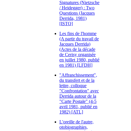
Signatures (Nietzsche
/ Heidegger) : Two
Questions (Jacques
Derrida, 1981)
[ISTQ]
Les fins de l'homme
(A partir du travail de
Jacques Derrida)
(Actes de la décade
de Cerisy organisée
en juillet 1980, publié
en 1981) [LFDH]
"Affranchissement",
du transfert et de la
lettre, colloque
"Confrontation" avec
Derrida autour de la
"Carte Postale" (4-5
avril 1981, publié en
1982) [ATL]
L'oreille de l'autre,
otobiographies,