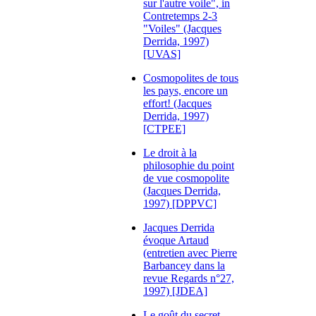
sur l'autre voile", in
Contretemps 2-3
"Voiles" (Jacques
Derrida, 1997)
[UVAS]
Cosmopolites de tous
les pays, encore un
effort! (Jacques
Derrida, 1997)
[CTPEE]
Le droit à la
philosophie du point
de vue cosmopolite
(Jacques Derrida,
1997) [DPPVC]
Jacques Derrida
évoque Artaud
(entretien avec Pierre
Barbancey dans la
revue Regards n°27,
1997) [JDEA]
Le goût du secret,