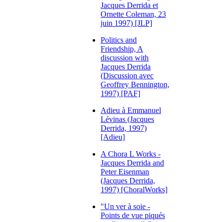
Jacques Derrida et
Ornette Coleman, 23
juin 1997) [JLP]
Politics and
Friendship, A
discussion with
Jacques Derrida
(Discussion avec
Geoffrey Bennington,
1997) [PAF]
Adieu à Emmanuel
Lévinas (Jacques
Derrida, 1997)
[Adieu]
A Chora L Works -
Jacques Derrida and
Peter Eisenman
(Jacques Derrida,
1997) [ChoralWorks]
"Un ver à soie -
Points de vue piqués