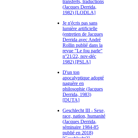
transferts, traductions
(Jacques Derrida,
1982) [LODLA]
Je n'écris pas sans
lumière artificielle
(entretien de Jacques
Derrida avec André
Rollin publié dans la
revue "Le fou parle"
n°21/22, nov-déc
1982) [PSLA]
D'un ton
apocalyptique adopté
naguère en
philosophie (Jacques
Derrida, 1983)
[DUTA]
Geschlecht III - Sexe,
race, nation, humanité
(Jacques Derrida,
séminaire 1984-85
publié en 2018)