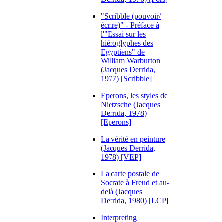
"Scribble (pouvoir/
écrire)" - Préface à
l'"Essai sur les
hiéroglyphes des
Egyptiens" de
William Warburton
(Jacques Derrida,
1977) [Scribble]
Eperons, les styles de
Nietzsche (Jacques
Derrida, 1978)
[Eperons]
La vérité en peinture
(Jacques Derrida,
1978) [VEP]
La carte postale de
Socrate à Freud et au-
delà (Jacques
Derrida, 1980) [LCP]
Interpreting