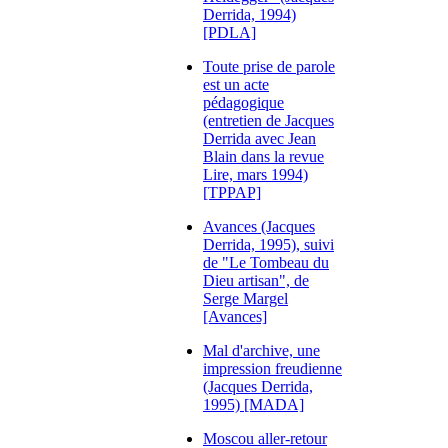
Derrida, 1994)
[PDLA]
Toute prise de parole
est un acte
pédagogique
(entretien de Jacques
Derrida avec Jean
Blain dans la revue
Lire, mars 1994)
[TPPAP]
Avances (Jacques
Derrida, 1995), suivi
de "Le Tombeau du
Dieu artisan", de
Serge Margel
[Avances]
Mal d'archive, une
impression freudienne
(Jacques Derrida,
1995) [MADA]
Moscou aller-retour