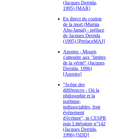
(Jacques Derrida,
1995) [MAR]
En direct du couloir
de la mort (Mumia
Abu-Jamal) - préface
de Jacques Derrida
(1995) [PrefaceMAJ]
Apories - Mourir,
s'attendre aux "limites
de la vérité" (Jacques
Derrida, 1996)
[Apories]
"Scène des
différences - Où la
philosophie et la
poétique,
indissociables, font
événement
d'écriture", in CESPR
puis Littérature n°142
(Jacques Derrida,
1996) [SDD]