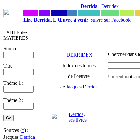
Derrida
Derridex
Lire Derrida, L'Œuvre à venir
, suivre sur Facebook
TABLE des
MATIERES :
Source :
Chercher dans l
DERRIDEX
Index des termes
Titre :
de l'oeuvre
Un seul mot - o
Thème 1 :
de
Jacques Derrida
Thème 2 :
Derrida,
ses livres
Sources (
*
) :
Jacques
Derrida
-