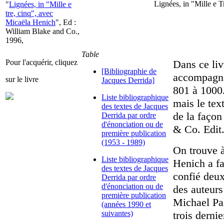
Lignées, in "Mille e T
"
Lignées, in "Mille e
tre, cinq", avec
Micaëla Henich
", Ed :
William Blake and Co.,
1996,
Table
Pour l'acquérir, cliquez
Dans ce liv
[Bibliographie de
accompagne
sur le livre
Jacques Derrida]
801 à 1000.
Liste bibliographique
mais le text
des textes de Jacques
de la façon
Derrida par ordre
d'énonciation ou de
& Co. Edit
première publication
(1953 - 1989)
On trouve à
Liste bibliographique
Henich a fai
des textes de Jacques
confié deux
Derrida par ordre
d'énonciation ou de
des auteurs
première publication
Michael Pa
(années 1990 et
suivantes)
trois derni