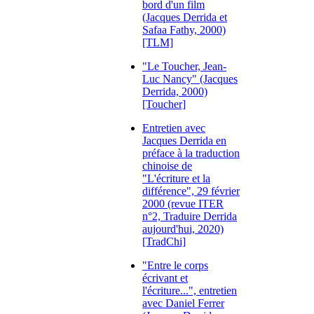
bord d'un film
(Jacques Derrida et
Safaa Fathy, 2000)
[TLM]
"Le Toucher, Jean-
Luc Nancy" (Jacques
Derrida, 2000)
[Toucher]
Entretien avec
Jacques Derrida en
préface à la traduction
chinoise de
"L'écriture et la
différence", 29 février
2000 (revue ITER
n°2, Traduire Derrida
aujourd'hui, 2020)
[TradChi]
"Entre le corps
écrivant et
l'écriture...", entretien
avec Daniel Ferrer