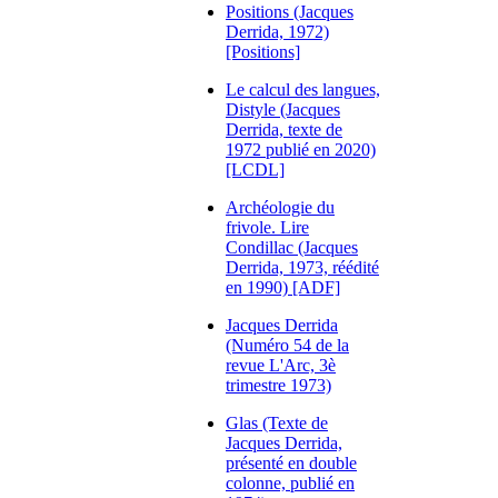
Positions (Jacques
Derrida, 1972)
[Positions]
Le calcul des langues,
Distyle (Jacques
Derrida, texte de
1972 publié en 2020)
[LCDL]
Archéologie du
frivole. Lire
Condillac (Jacques
Derrida, 1973, réédité
en 1990) [ADF]
Jacques Derrida
(Numéro 54 de la
revue L'Arc, 3è
trimestre 1973)
Glas (Texte de
Jacques Derrida,
présenté en double
colonne, publié en