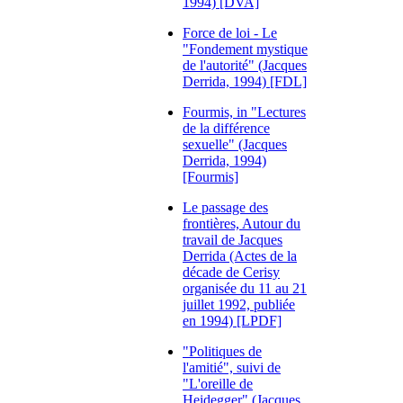
1994) [DVA]
Force de loi - Le
"Fondement mystique
de l'autorité" (Jacques
Derrida, 1994) [FDL]
Fourmis, in "Lectures
de la différence
sexuelle" (Jacques
Derrida, 1994)
[Fourmis]
Le passage des
frontières, Autour du
travail de Jacques
Derrida (Actes de la
décade de Cerisy
organisée du 11 au 21
juillet 1992, publiée
en 1994) [LPDF]
"Politiques de
l'amitié", suivi de
"L'oreille de
Heidegger" (Jacques