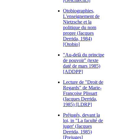
[Geschlecht3]
Otobiographies,
L'enseignement de
Nietzsche et la
politique du nom
propre (Jacques
Derrida, 1984)
[Otobio]
"Au-delà du principe
de pouvoir" (texte
daté de mars 1985)
[ADDPP]
Lecture de "Droit de
Regards" de Marie-
Françoise Plissart
(Jacques Derrida,
1985) [LDRP]
Préjugés, devant la
loi, in "La faculté de
juger' (Jacques
Derrida, 1985)
[Prejuges]