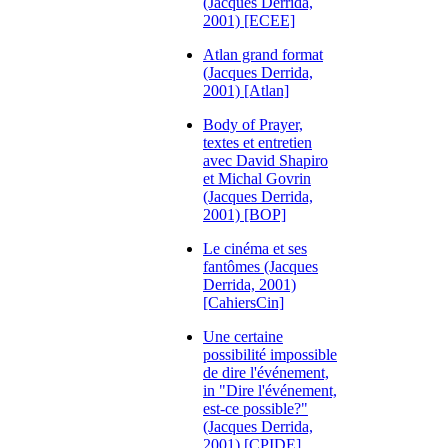
(Jacques Derrida,
2001) [ECEE]
Atlan grand format
(Jacques Derrida,
2001) [Atlan]
Body of Prayer,
textes et entretien
avec David Shapiro
et Michal Govrin
(Jacques Derrida,
2001) [BOP]
Le cinéma et ses
fantômes (Jacques
Derrida, 2001)
[CahiersCin]
Une certaine
possibilité impossible
de dire l'événement,
in "Dire l'événement,
est-ce possible?"
(Jacques Derrida,
2001) [CPIDE]