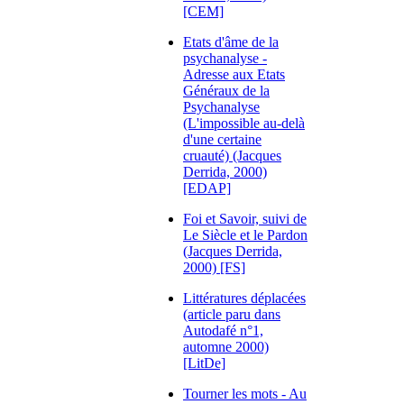
[CEM]
Etats d'âme de la
psychanalyse -
Adresse aux Etats
Généraux de la
Psychanalyse
(L'impossible au-delà
d'une certaine
cruauté) (Jacques
Derrida, 2000)
[EDAP]
Foi et Savoir, suivi de
Le Siècle et le Pardon
(Jacques Derrida,
2000) [FS]
Littératures déplacées
(article paru dans
Autodafé n°1,
automne 2000)
[LitDe]
Tourner les mots - Au