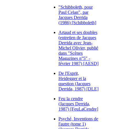
"Schibboleth, pour
Paul Celan", par
Jacques Derrida
(1986) [Schibboleth]
Artaud et ses doubles
(entretien de Jacques
Derrida avec Jean-
Michel Olivier, publié
dans "Scènes
Magazines n°5" -
février 1987) [AESD]
De l'Esprit,
Heidegger et la
question (Jacques
Derrida, 1987) [DLE]
Feu la cendre
(Jacques Derrida,
1987) [FeuLaCendre]
Psyché, Inventions de
l'autre (tome 1)