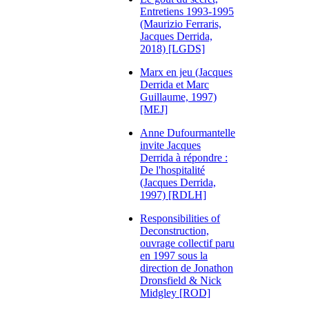
Entretiens 1993-1995
(Maurizio Ferraris,
Jacques Derrida,
2018) [LGDS]
Marx en jeu (Jacques
Derrida et Marc
Guillaume, 1997)
[MEJ]
Anne Dufourmantelle
invite Jacques
Derrida à répondre :
De l'hospitalité
(Jacques Derrida,
1997) [RDLH]
Responsibilities of
Deconstruction,
ouvrage collectif paru
en 1997 sous la
direction de Jonathon
Dronsfield & Nick
Midgley [ROD]