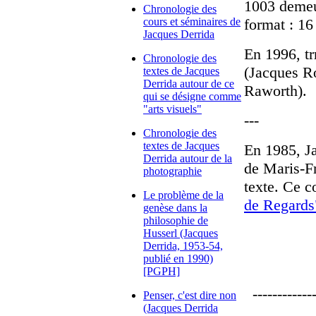
1003 demeu
Chronologie des
cours et séminaires de
format : 16
Jacques Derrida
En 1996, trr
Chronologie des
(Jacques Ro
textes de Jacques
Derrida autour de ce
Raworth).
qui se désigne comme
"arts visuels"
---
Chronologie des
textes de Jacques
En 1985, J
Derrida autour de la
de Maris-Fr
photographie
texte. Ce c
Le problème de la
de Regards"
genèse dans la
philosophie de
Husserl (Jacques
Derrida, 1953-54,
publié en 1990)
[PGPH]
-------------
Penser, c'est dire non
(Jacques Derrida