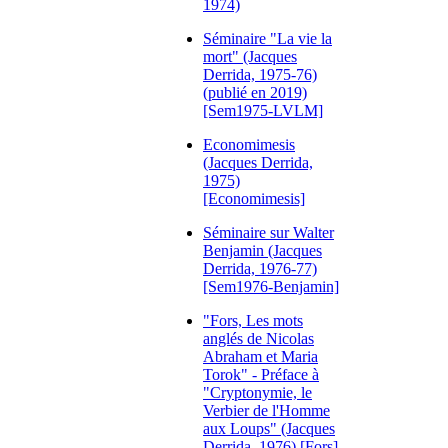
1974)
Séminaire "La vie la
mort" (Jacques
Derrida, 1975-76)
(publié en 2019)
[Sem1975-LVLM]
Economimesis
(Jacques Derrida,
1975)
[Economimesis]
Séminaire sur Walter
Benjamin (Jacques
Derrida, 1976-77)
[Sem1976-Benjamin]
"Fors, Les mots
anglés de Nicolas
Abraham et Maria
Torok" - Préface à
"Cryptonymie, le
Verbier de l'Homme
aux Loups" (Jacques
Derrida, 1976) [Fors]