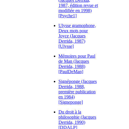
(Jacques Derrida,
1987, édition revue et
modifiée en 1998)
[Psyche1]
Ulysse gramophone,
Deux mots pour
Joyce (Jacques
Derrida, 1987)
[Ulysse]
Mémoires pour Paul
de Man (Jacques
Derrida, 1988)
[PaulDeMan]
Signéponge (Jacques
Derrida, 1988,
première publication
en 1984)
[Signeponge]
Du droit à la
philosophie (Jacques
Derrida, 1990)
[DDALP]