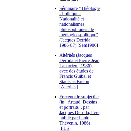
Séminaire "Théologie
- Politique :
Nationalité et
nationalismes
philosophiques : le
théologico-politique"
(Jacques Derrida,
1986-87) [Sem1986]
Altérités (Jacques
Derrida et Pierre-Jean
Labarrière, 1986),
avec des études de
Francis Guibal et
Stanislas Breton
[Alterites]
Forcener le subjectile
(in "Artaud, Dessins
et portraits", par
Jacques Derrida, livre
publié par Paule
Thévenin, 1986)
[FLS]