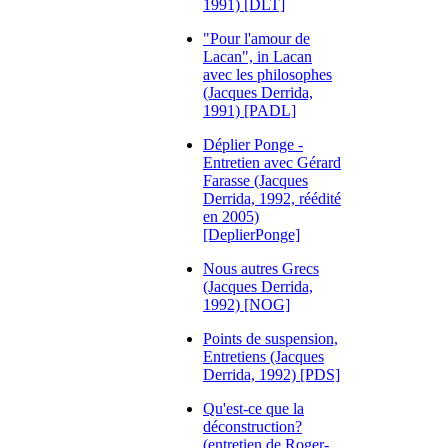
1991) [DLT]
"Pour l'amour de
Lacan", in Lacan
avec les philosophes
(Jacques Derrida,
1991) [PADL]
Déplier Ponge -
Entretien avec Gérard
Farasse (Jacques
Derrida, 1992, réédité
en 2005)
[DeplierPonge]
Nous autres Grecs
(Jacques Derrida,
1992) [NOG]
Points de suspension,
Entretiens (Jacques
Derrida, 1992) [PDS]
Qu'est-ce que la
déconstruction?
(entretien de Roger-