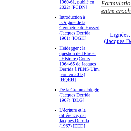
1960-61, publié en
Formulation
2022) [PCDN]
entre croch
Introduction à
l'Origine de la
Géométrie de Husserl
(Jacques Derrida,
Lignées,
1961) [IOGH]
(Jacques D
Heidegger : la
question de l'Etre et
l'Histoire (Cours
1964-65 de Jacques
Derrida à l'ENS-Ulm,
paru en 2013)
[HQEH]
De la Grammatologie
(Jacques Derrida,
1967) [DLG]
L'écriture et la
différence, par
Jacques Derrida
(1967) [EED]