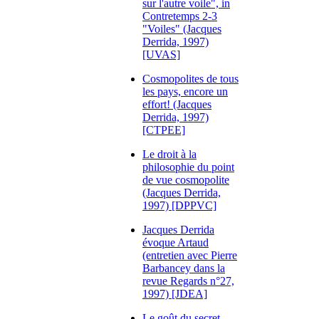
sur l'autre voile", in
Contretemps 2-3
"Voiles" (Jacques
Derrida, 1997)
[UVAS]
Cosmopolites de tous
les pays, encore un
effort! (Jacques
Derrida, 1997)
[CTPEE]
Le droit à la
philosophie du point
de vue cosmopolite
(Jacques Derrida,
1997) [DPPVC]
Jacques Derrida
évoque Artaud
(entretien avec Pierre
Barbancey dans la
revue Regards n°27,
1997) [JDEA]
Le goût du secret,