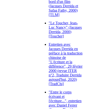
bord d'un film
(Jacques Derrida et
Safaa Fathy, 2000)
[TLM]
"Le Toucher, Jean-
Luc Nancy" (Jacques
Derrida, 2000)
[Toucher]
Entretien avec
Jacques Derrida en
préface à la traduction
chinoise de
"L'écriture et la
différence", 29 février
2000 (revue ITER
n°2, Traduire Derrida
aujourd'hui, 2020)
[TradChi]
"Entre le corps
écrivant et
l'écriture...", entretien
avec Daniel Ferrer