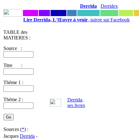
Derrida
Derridex
Lire Derrida, L'Œuvre à venir
, suivre sur Facebook
TABLE des
MATIERES :
Source :
Titre :
Thème 1 :
Thème 2 :
Derrida,
ses livres
Sources (
*
) :
Jacques
Derrida
-