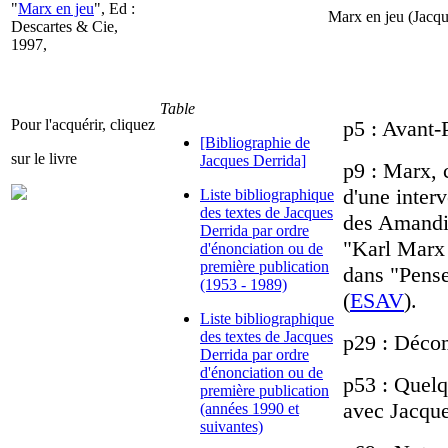
"
Marx en jeu
", Ed :
Marx en jeu (Jacq
Descartes & Cie,
1997,
Table
Pour l'acquérir, cliquez
p5 : Avant-
[Bibliographie de
sur le livre
Jacques Derrida]
p9 : Marx, 
d'une inter
Liste bibliographique
des textes de Jacques
des Amandie
Derrida par ordre
"Karl Marx 
d'énonciation ou de
première publication
dans "Penser
(1953 - 1989)
(
ESAV
).
Liste bibliographique
des textes de Jacques
p29 : Décom
Derrida par ordre
d'énonciation ou de
p53 : Quelq
première publication
avec Jacque
(années 1990 et
suivantes)