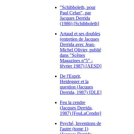
"Schibboleth, pour
Paul Celan", par
Jacques Derrida
(1986) [Schibboleth]
Artaud et ses doubles
(entretien de Jacques
Derrida avec Jean-
Michel Olivier, publié
dans "Scènes
Magazines n°5" -
février 1987) [AESD]
De l'Esprit,
Heidegger et la
question (Jacques
Derrida, 1987) [DLE]
Feu la cendre
(Jacques Derrida,
1987) [FeuLaCendre]
Psyché, Inventions de
l'autre (tome 1)