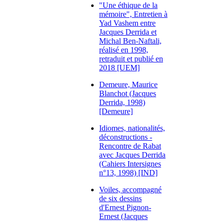
"Une éthique de la
mémoire", Entretien à
Yad Vashem entre
Jacques Derrida et
Michal Ben-Naftali,
réalisé en 1998,
retraduit et publié en
2018 [UEM]
Demeure, Maurice
Blanchot (Jacques
Derrida, 1998)
[Demeure]
Idiomes, nationalités,
déconstructions -
Rencontre de Rabat
avec Jacques Derrida
(Cahiers Intersignes
n°13, 1998) [IND]
Voiles, accompagné
de six dessins
d'Ernest Pignon-
Ernest (Jacques