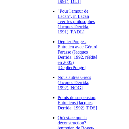
1991) [DLT]
"Pour l'amour de
Lacan", in Lacan
avec les philosophes
(Jacques Derrida,
1991) [PADL]
Déplier Ponge -
Entretien avec Gérard
Farasse (Jacques
Derrida, 1992, réédité
en 2005)
[DeplierPonge]
Nous autres Grecs
(Jacques Derrida,
1992) [NOG]
Points de suspension,
Entretiens (Jacques
Derrida, 1992) [PDS]
Qu'est-ce que la
déconstruction?
(entretien de Roger-