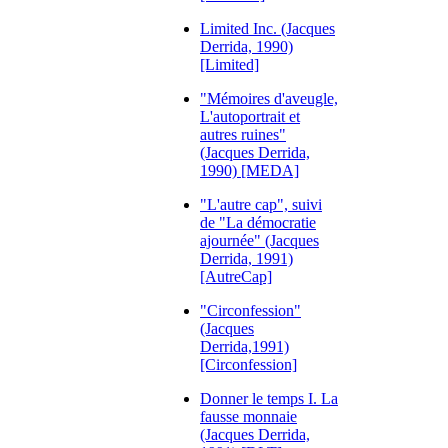
Limited Inc. (Jacques
Derrida, 1990)
[Limited]
"Mémoires d'aveugle,
L'autoportrait et
autres ruines"
(Jacques Derrida,
1990) [MEDA]
"L'autre cap", suivi
de "La démocratie
ajournée" (Jacques
Derrida, 1991)
[AutreCap]
"Circonfession"
(Jacques
Derrida,1991)
[Circonfession]
Donner le temps I. La
fausse monnaie
(Jacques Derrida,