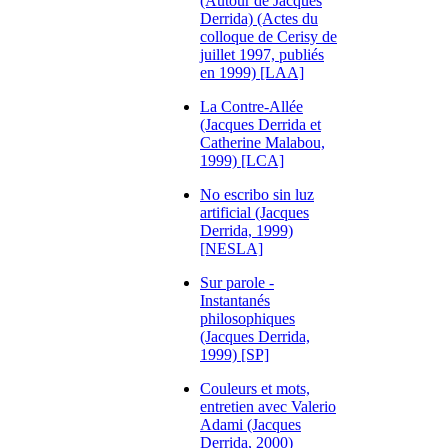
(Autour de Jacques
Derrida) (Actes du
colloque de Cerisy de
juillet 1997, publiés
en 1999) [LAA]
La Contre-Allée
(Jacques Derrida et
Catherine Malabou,
1999) [LCA]
No escribo sin luz
artificial (Jacques
Derrida, 1999)
[NESLA]
Sur parole -
Instantanés
philosophiques
(Jacques Derrida,
1999) [SP]
Couleurs et mots,
entretien avec Valerio
Adami (Jacques
Derrida, 2000)