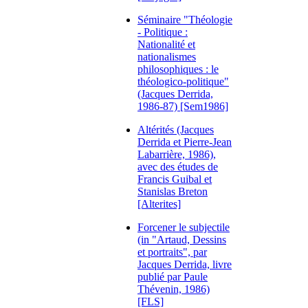
Séminaire "Théologie
- Politique :
Nationalité et
nationalismes
philosophiques : le
théologico-politique"
(Jacques Derrida,
1986-87) [Sem1986]
Altérités (Jacques
Derrida et Pierre-Jean
Labarrière, 1986),
avec des études de
Francis Guibal et
Stanislas Breton
[Alterites]
Forcener le subjectile
(in "Artaud, Dessins
et portraits", par
Jacques Derrida, livre
publié par Paule
Thévenin, 1986)
[FLS]