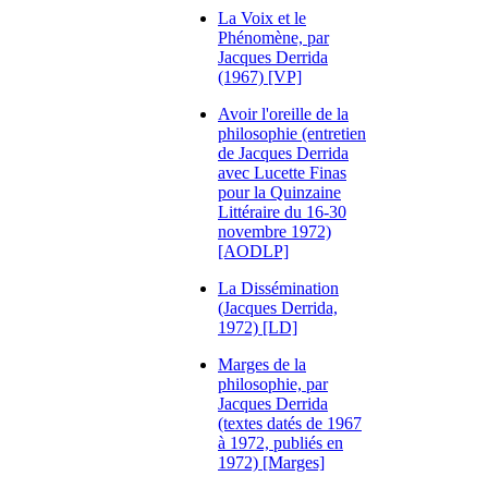
La Voix et le
Phénomène, par
Jacques Derrida
(1967) [VP]
Avoir l'oreille de la
philosophie (entretien
de Jacques Derrida
avec Lucette Finas
pour la Quinzaine
Littéraire du 16-30
novembre 1972)
[AODLP]
La Dissémination
(Jacques Derrida,
1972) [LD]
Marges de la
philosophie, par
Jacques Derrida
(textes datés de 1967
à 1972, publiés en
1972) [Marges]