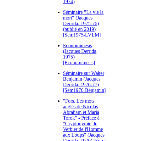
1974)
Séminaire "La vie la
mort" (Jacques
Derrida, 1975-76)
(publié en 2019)
[Sem1975-LVLM]
Economimesis
(Jacques Derrida,
1975)
[Economimesis]
Séminaire sur Walter
Benjamin (Jacques
Derrida, 1976-77)
[Sem1976-Benjamin]
"Fors, Les mots
anglés de Nicolas
Abraham et Maria
Torok" - Préface à
"Cryptonymie, le
Verbier de l'Homme
aux Loups" (Jacques
Derrida, 1976) [Fors]