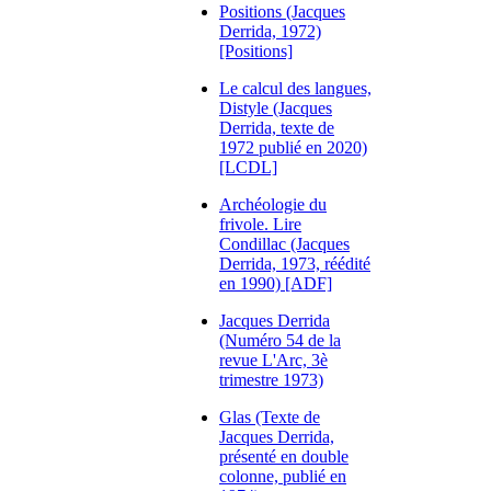
Positions (Jacques
Derrida, 1972)
[Positions]
Le calcul des langues,
Distyle (Jacques
Derrida, texte de
1972 publié en 2020)
[LCDL]
Archéologie du
frivole. Lire
Condillac (Jacques
Derrida, 1973, réédité
en 1990) [ADF]
Jacques Derrida
(Numéro 54 de la
revue L'Arc, 3è
trimestre 1973)
Glas (Texte de
Jacques Derrida,
présenté en double
colonne, publié en