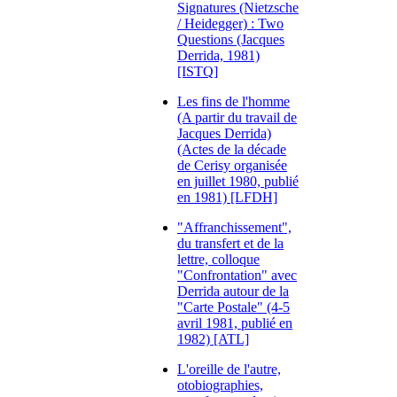
Signatures (Nietzsche
/ Heidegger) : Two
Questions (Jacques
Derrida, 1981)
[ISTQ]
Les fins de l'homme
(A partir du travail de
Jacques Derrida)
(Actes de la décade
de Cerisy organisée
en juillet 1980, publié
en 1981) [LFDH]
"Affranchissement",
du transfert et de la
lettre, colloque
"Confrontation" avec
Derrida autour de la
"Carte Postale" (4-5
avril 1981, publié en
1982) [ATL]
L'oreille de l'autre,
otobiographies,