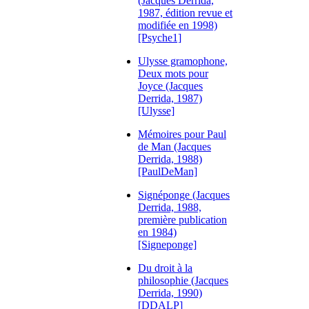
(Jacques Derrida,
1987, édition revue et
modifiée en 1998)
[Psyche1]
Ulysse gramophone,
Deux mots pour
Joyce (Jacques
Derrida, 1987)
[Ulysse]
Mémoires pour Paul
de Man (Jacques
Derrida, 1988)
[PaulDeMan]
Signéponge (Jacques
Derrida, 1988,
première publication
en 1984)
[Signeponge]
Du droit à la
philosophie (Jacques
Derrida, 1990)
[DDALP]