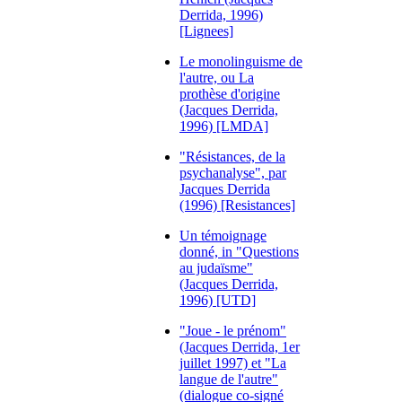
Derrida, 1996)
[Lignees]
Le monolinguisme de
l'autre, ou La
prothèse d'origine
(Jacques Derrida,
1996) [LMDA]
"Résistances, de la
psychanalyse", par
Jacques Derrida
(1996) [Resistances]
Un témoignage
donné, in "Questions
au judaïsme"
(Jacques Derrida,
1996) [UTD]
"Joue - le prénom"
(Jacques Derrida, 1er
juillet 1997) et "La
langue de l'autre"
(dialogue co-signé