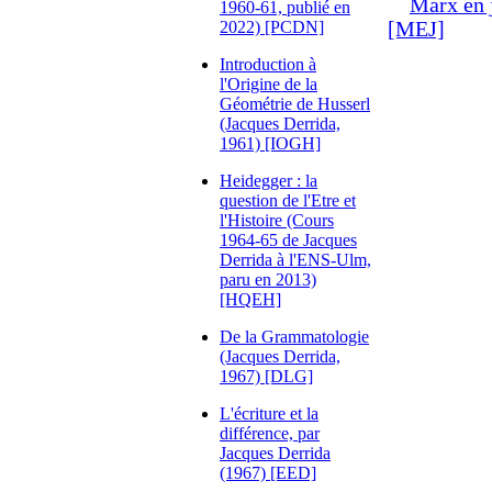
Marx en 
1960-61, publié en
2022) [PCDN]
[MEJ]
Introduction à
l'Origine de la
Géométrie de Husserl
(Jacques Derrida,
1961) [IOGH]
Heidegger : la
question de l'Etre et
l'Histoire (Cours
1964-65 de Jacques
Derrida à l'ENS-Ulm,
paru en 2013)
[HQEH]
De la Grammatologie
(Jacques Derrida,
1967) [DLG]
L'écriture et la
différence, par
Jacques Derrida
(1967) [EED]