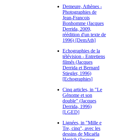
Demeure, Athènes -
Photographies de
Jean-François
Bonhomme (Jacques
Derrida, 2009,
réédition d'un texte de
1996) [DemAth]
Echographies de la
télévision - Entretiens
filmés (Jacques
Derrida et Bernard
Stiegler, 1996)
[Echographies]
Cinq articles, in "Le
Génome et son
double" (Jacques
Derrida, 1996)
[LGED]
Lignées, in "Mille e
Tre, cinq", avec les
dessins de Micaëla
Henich (Jacques