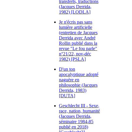
transferts, traductions
(Jacques Derrida,
1982) [LODLA]
Je n'écris pas sans
lumière artificielle
(entretien de Jacques
Derrida avec André
Rollin publié dans la
revue "Le fou parle"
n°21/22, nov-déc
1982) [PSLA]
D'un ton
apocalyptique adopté
naguère en
philosophie (Jacques
Derrida, 1983)
[DUTA]
Geschlecht III - Sexe,
race, nation, humanité
(Jacques Derrida,
séminaire 1984-85
publié en 2018)