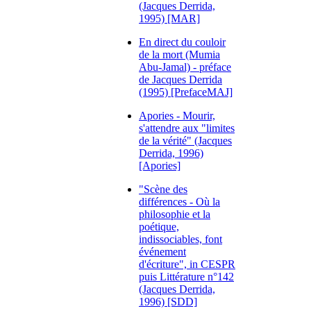
(Jacques Derrida,
1995) [MAR]
En direct du couloir
de la mort (Mumia
Abu-Jamal) - préface
de Jacques Derrida
(1995) [PrefaceMAJ]
Apories - Mourir,
s'attendre aux "limites
de la vérité" (Jacques
Derrida, 1996)
[Apories]
"Scène des
différences - Où la
philosophie et la
poétique,
indissociables, font
événement
d'écriture", in CESPR
puis Littérature n°142
(Jacques Derrida,
1996) [SDD]