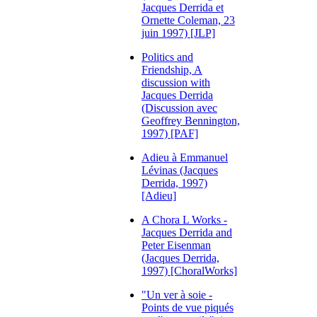
Jacques Derrida et
Ornette Coleman, 23
juin 1997) [JLP]
Politics and
Friendship, A
discussion with
Jacques Derrida
(Discussion avec
Geoffrey Bennington,
1997) [PAF]
Adieu à Emmanuel
Lévinas (Jacques
Derrida, 1997)
[Adieu]
A Chora L Works -
Jacques Derrida and
Peter Eisenman
(Jacques Derrida,
1997) [ChoralWorks]
"Un ver à soie -
Points de vue piqués