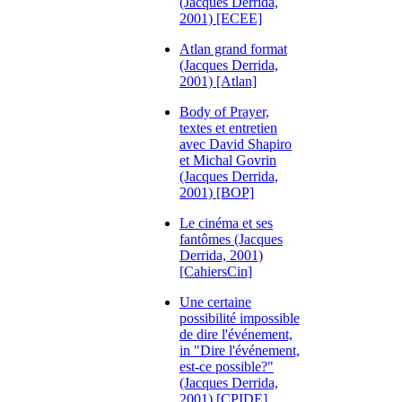
(Jacques Derrida,
2001) [ECEE]
Atlan grand format
(Jacques Derrida,
2001) [Atlan]
Body of Prayer,
textes et entretien
avec David Shapiro
et Michal Govrin
(Jacques Derrida,
2001) [BOP]
Le cinéma et ses
fantômes (Jacques
Derrida, 2001)
[CahiersCin]
Une certaine
possibilité impossible
de dire l'événement,
in "Dire l'événement,
est-ce possible?"
(Jacques Derrida,
2001) [CPIDE]