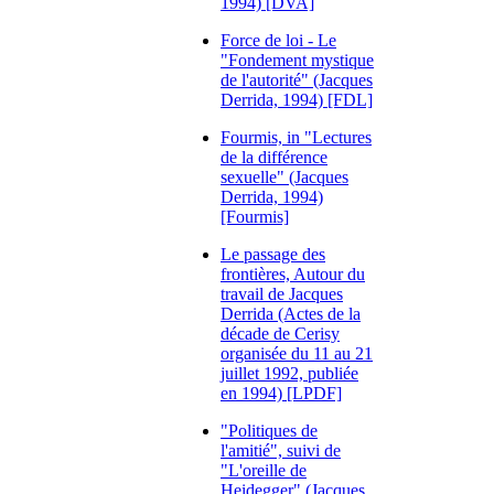
1994) [DVA]
Force de loi - Le
"Fondement mystique
de l'autorité" (Jacques
Derrida, 1994) [FDL]
Fourmis, in "Lectures
de la différence
sexuelle" (Jacques
Derrida, 1994)
[Fourmis]
Le passage des
frontières, Autour du
travail de Jacques
Derrida (Actes de la
décade de Cerisy
organisée du 11 au 21
juillet 1992, publiée
en 1994) [LPDF]
"Politiques de
l'amitié", suivi de
"L'oreille de
Heidegger" (Jacques