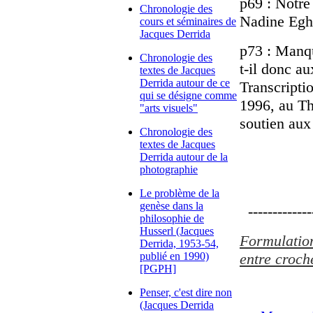
p69 : Notre
Chronologie des
Nadine Eghe
cours et séminaires de
Jacques Derrida
p73 : Manqu
Chronologie des
t-il donc a
textes de Jacques
Derrida autour de ce
Transcripti
qui se désigne comme
1996, au Th
"arts visuels"
soutien aux
Chronologie des
textes de Jacques
Derrida autour de la
photographie
Le problème de la
genèse dans la
--------------
philosophie de
Husserl (Jacques
Formulations
Derrida, 1953-54,
publié en 1990)
entre croche
[PGPH]
Penser, c'est dire non
(Jacques Derrida