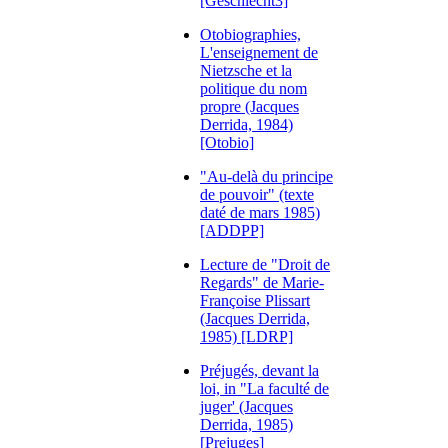
[Geschlecht3]
Otobiographies,
L'enseignement de
Nietzsche et la
politique du nom
propre (Jacques
Derrida, 1984)
[Otobio]
"Au-delà du principe
de pouvoir" (texte
daté de mars 1985)
[ADDPP]
Lecture de "Droit de
Regards" de Marie-
Françoise Plissart
(Jacques Derrida,
1985) [LDRP]
Préjugés, devant la
loi, in "La faculté de
juger' (Jacques
Derrida, 1985)
[Prejuges]