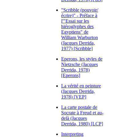
"Scribble (pouvoir/
écrire)" - Préface à
l'"Essai sur les
hiéroglyphes des
Egyptiens" de
William Warburton
(Jacques Derrida,
1977) [Scribble]
Eperons, les styles de
Nietzsche (Jacques
Derrida, 1978)
[Eperons]
La vérité en peinture
(Jacques Derrida,
1978) [VEP]
La carte postale de
Socrate à Freud et au-
delà (Jacques
Derrida, 1980) [LCP]
Interpreting