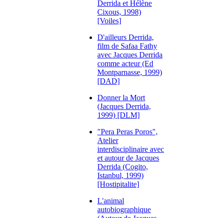
Derrida et Hélène
Cixous, 1998)
[Voiles]
D'ailleurs Derrida,
film de Safaa Fathy
avec Jacques Derrida
comme acteur (Ed
Montparnasse, 1999)
[DAD]
Donner la Mort
(Jacques Derrida,
1999) [DLM]
"Pera Peras Poros",
Atelier
interdisciplinaire avec
et autour de Jacques
Derrida (Cogito,
Istanbul, 1999)
[Hostipitalite]
L'animal
autobiographique