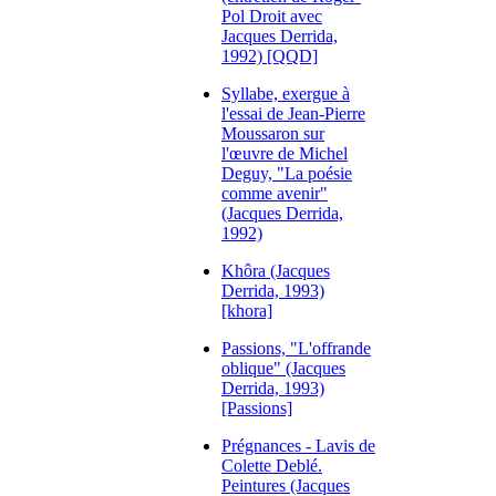
Pol Droit avec
Jacques Derrida,
1992) [QQD]
Syllabe, exergue à
l'essai de Jean-Pierre
Moussaron sur
l'œuvre de Michel
Deguy, "La poésie
comme avenir"
(Jacques Derrida,
1992)
Khôra (Jacques
Derrida, 1993)
[khora]
Passions, "L'offrande
oblique" (Jacques
Derrida, 1993)
[Passions]
Prégnances - Lavis de
Colette Deblé.
Peintures (Jacques