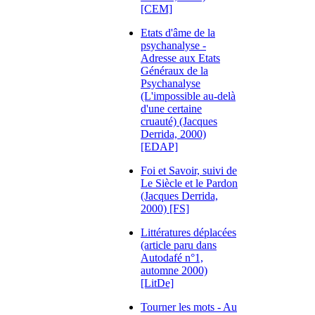
[CEM]
Etats d'âme de la
psychanalyse -
Adresse aux Etats
Généraux de la
Psychanalyse
(L'impossible au-delà
d'une certaine
cruauté) (Jacques
Derrida, 2000)
[EDAP]
Foi et Savoir, suivi de
Le Siècle et le Pardon
(Jacques Derrida,
2000) [FS]
Littératures déplacées
(article paru dans
Autodafé n°1,
automne 2000)
[LitDe]
Tourner les mots - Au