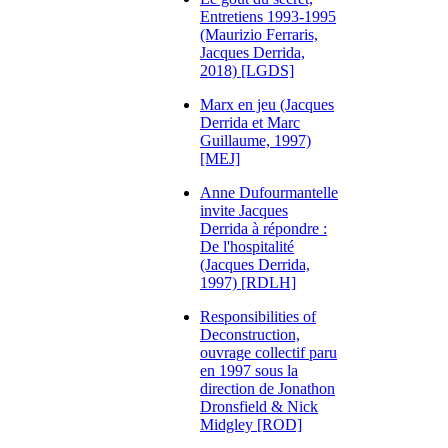
Entretiens 1993-1995
(Maurizio Ferraris,
Jacques Derrida,
2018) [LGDS]
Marx en jeu (Jacques
Derrida et Marc
Guillaume, 1997)
[MEJ]
Anne Dufourmantelle
invite Jacques
Derrida à répondre :
De l'hospitalité
(Jacques Derrida,
1997) [RDLH]
Responsibilities of
Deconstruction,
ouvrage collectif paru
en 1997 sous la
direction de Jonathon
Dronsfield & Nick
Midgley [ROD]