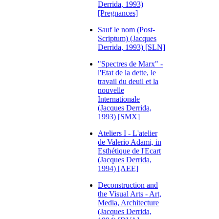
Derrida, 1993)
[Pregnances]
Sauf le nom (Post-
Scriptum) (Jacques
Derrida, 1993) [SLN]
"Spectres de Marx" -
l'Etat de la dette, le
travail du deuil et la
nouvelle
Internationale
(Jacques Derrida,
1993) [SMX]
Ateliers I - L'atelier
de Valerio Adami, in
Esthétique de l'Ecart
(Jacques Derrida,
1994) [AEE]
Deconstruction and
the Visual Arts - Art,
Media, Architecture
(Jacques Derrida,