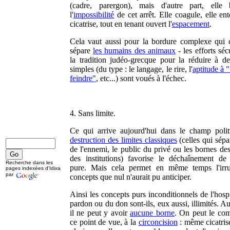
(cadre, parergon), mais d'autre part, elle 
l'
impossibilité
de cet arrêt. Elle coagule, elle ent
cicatrise, tout en tenant ouvert l'
espacement
.
Cela vaut aussi pour la bordure complexe qui c
sépare
les humains des animaux
- les efforts séc
la tradition judéo-grecque pour la réduire à des
simples (du type : le langage, le rire, l'
aptitude à "
feindre"
, etc...) sont voués à l'échec.
4. Sans limite.
Ce qui arrive aujourd'hui dans le champ polit
destruction des limites classiques
(celles qui sépa
de l'ennemi, le public du privé ou les bornes de
des institutions) favorise le déchaînement de l'
Recherche dans les
pure. Mais cela permet en même temps l'irru
pages indexées d'Idixa
par
concepts que nul n'aurait pu anticiper.
Ainsi les concepts purs inconditionnels de l'hospi
pardon ou du don sont-ils, eux aussi, illimités. A
il ne peut y avoir
aucune borne
. On peut le com
ce point de vue, à la
circoncision
: même cicatri