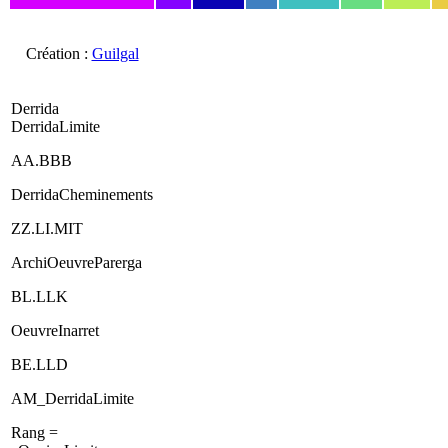
Création :
Guilgal
Derrida
DerridaLimite
AA.BBB
DerridaCheminements
ZZ.LI.MIT
ArchiOeuvreParerga
BL.LLK
OeuvreInarret
BE.LLD
AM_DerridaLimite
Rang =