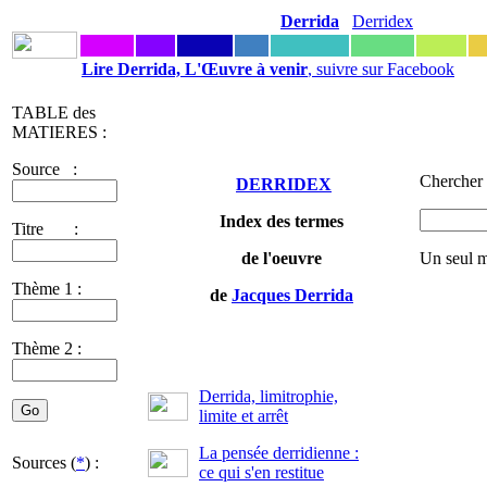
Derrida
Derridex
Lire Derrida, L'Œuvre à venir
, suivre sur Facebook
TABLE des
MATIERES :
Source :
Chercher 
DERRIDEX
Index des termes
Titre :
de l'oeuvre
Un seul m
Thème 1 :
de
Jacques Derrida
Thème 2 :
Derrida, limitrophie,
limite et arrêt
La pensée derridienne :
Sources (
*
) :
ce qui s'en restitue