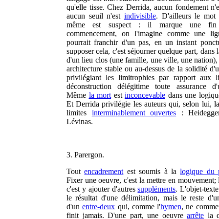
qu'elle tisse. Chez Derrida, aucun fondement n'e
aucun seuil n'est
indivisible
. D'ailleurs le mo
même est suspect : il marque une fi
commencement, on l'imagine comme une lig
pourrait franchir d'un pas, en un instant ponct
supposer cela, c'est séjourner quelque part, dans l
d'un lieu clos (une famille, une ville, une nation)
architecture stable ou au-dessus de la solidité d'
privilégiant les limitrophies par rapport aux li
déconstruction délégitime toute assurance d'
Même
la mort
est
inconcevable
dans une logique
Et Derrida privilégie les auteurs qui, selon lui, la
limites
interminablement ouvertes
: Heidegger
Lévinas.
3. Parergon.
Tout
encadrement
est soumis à la
logique du 
Fixer une oeuvre, c'est la mettre en mouvement; 
c'est y ajouter d'autres
suppléments
. L'objet-texte
le résultat d'une délimitation, mais le reste d'
d'un
entre-deux
qui, comme l'
hymen
, ne comme
finit jamais. D'une part, une oeuvre
arrête
la d