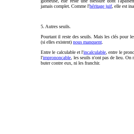
glorieuse, elle reste une blessure dont l'apaise
jamais complet. Comme l'
héritage juif
, elle est in
5. Autres seuils.
Pourtant il reste des seuils. Mais les clés pour le
(si elles existent)
nous manquent
.
Entre le calculable et l'
incalculable
, entre le pron
l'
imprononçable
, les seuils n'ont pas de lieu. On 
buter contre eux, ni les franchir.