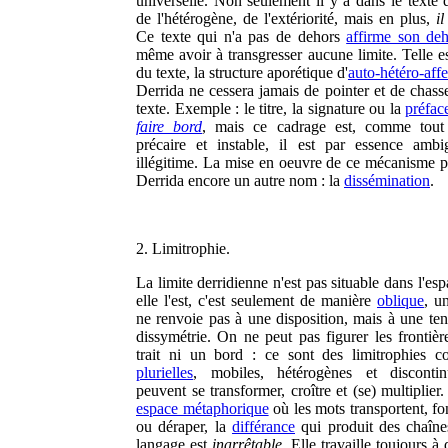
universelle. Non seulement il y a dans le texte d
de l'hétérogène, de l'extériorité, mais en plus,
il
Ce texte qui n'a pas de dehors
affirme son de
même avoir à transgresser aucune limite. Telle es
du texte, la structure aporétique d'
auto-hétéro-affe
Derrida ne cessera jamais de pointer et de chass
texte. Exemple : le titre, la signature ou la
préfac
faire bord
, mais ce cadrage est, comme tout
précaire et instable, il est par essence ambi
illégitime. La mise en oeuvre de ce mécanisme p
Derrida encore un autre nom : la
dissémination
.
2. Limitrophie.
La limite derridienne n'est pas situable dans l'esp
elle l'est, c'est seulement de manière
oblique
, u
ne renvoie pas à une disposition, mais à une ten
dissymétrie. On ne peut pas figurer les frontièr
trait ni un bord : ce sont des limitrophies c
plurielles
, mobiles, hétérogènes et discontin
peuvent se transformer, croître et (se) multiplier
espace métaphorique
où les mots transportent, fo
ou déraper, la
différance
qui produit des chaîne
langage est
inarrêtable
. Elle travaille toujours à 