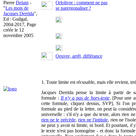
Pierre
Delain
-
Orlolivre : comment ne pas
"
Les mots de
se parergonaliser ?
Jacques Derrida
",
Ed : Guilgal,
2004-2017, Page
créée le 12
novembre 2005
Oeuvre, arrêt, différance
1. Toute limite est récusable, mais elle revient, ir
Jacques Derrida pense la limite à partir de s
formule :
Il n'y a pas de hors-texte
. [Pour une a
cette formule, cliquez dessus, SVP]. Si l'on pr
formule au pied de la lettre, on peut la considé
universelle : s'il n'y a que du texte, alors rien ne 
rien ne le précède
,
rien ne l'intitule
, rien ne l'isole
ne peut y avoir ni limite, ni bord. Et pourtant,
il 
le texte n'est pas homogène - et donc la formule