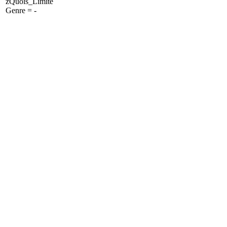
zQuois_Limite
Genre = -