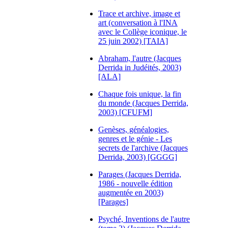
Trace et archive, image et
art (conversation à l'INA
avec le Collège iconique, le
25 juin 2002) [TAIA]
Abraham, l'autre (Jacques
Derrida in Judéités, 2003)
[ALA]
Chaque fois unique, la fin
du monde (Jacques Derrida,
2003) [CFUFM]
Genèses, généalogies,
genres et le génie - Les
secrets de l'archive (Jacques
Derrida, 2003) [GGGG]
Parages (Jacques Derrida,
1986 - nouvelle édition
augmentée en 2003)
[Parages]
Psyché, Inventions de l'autre