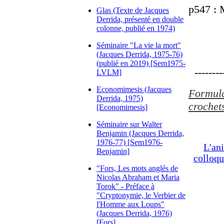
p547 : 
Glas (Texte de Jacques
Derrida, présenté en double
colonne, publié en 1974)
Séminaire "La vie la mort"
(Jacques Derrida, 1975-76)
(publié en 2019) [Sem1975-
---------
LVLM]
Economimesis (Jacques
Formulat
Derrida, 1975)
crochets
[Economimesis]
Séminaire sur Walter
Benjamin (Jacques Derrida,
1976-77) [Sem1976-
L'an
Benjamin]
colloqu
"Fors, Les mots anglés de
Nicolas Abraham et Maria
Torok" - Préface à
"Cryptonymie, le Verbier de
l'Homme aux Loups"
(Jacques Derrida, 1976)
[Fors]