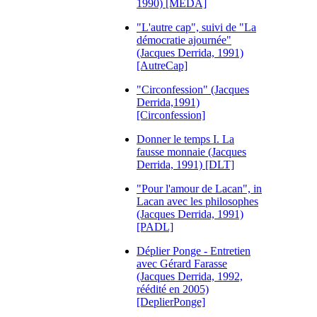
1990) [MEDA]
"L'autre cap", suivi de "La
démocratie ajournée"
(Jacques Derrida, 1991)
[AutreCap]
"Circonfession" (Jacques
Derrida,1991)
[Circonfession]
Donner le temps I. La
fausse monnaie (Jacques
Derrida, 1991) [DLT]
"Pour l'amour de Lacan", in
Lacan avec les philosophes
(Jacques Derrida, 1991)
[PADL]
Déplier Ponge - Entretien
avec Gérard Farasse
(Jacques Derrida, 1992,
réédité en 2005)
[DeplierPonge]