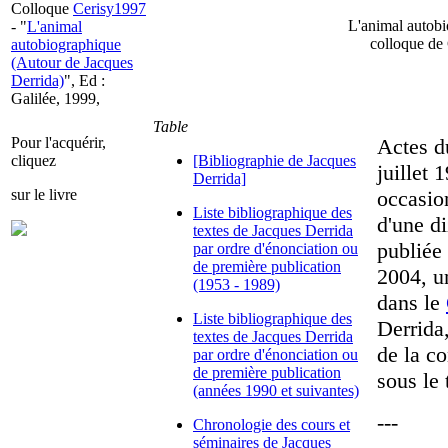
Colloque
Cerisy1997
L'animal autobi
- "
L'animal
colloque de 
autobiographique
(Autour de Jacques
Derrida)
", Ed :
Galilée, 1999,
Table
Pour l'acquérir,
Actes du
cliquez
[Bibliographie de Jacques
juillet 
Derrida]
sur le livre
occasio
Liste bibliographique des
d'une di
textes de Jacques Derrida
publiée 
par ordre d'énonciation ou
de première publication
2004, un
(1953 - 1989)
dans le
Liste bibliographique des
Derrida,
textes de Jacques Derrida
de la c
par ordre d'énonciation ou
de première publication
sous le 
(années 1990 et suivantes)
---
Chronologie des cours et
séminaires de Jacques