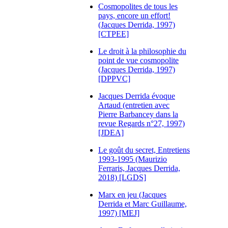
Cosmopolites de tous les
pays, encore un effort!
(Jacques Derrida, 1997)
[CTPEE]
Le droit à la philosophie du
point de vue cosmopolite
(Jacques Derrida, 1997)
[DPPVC]
Jacques Derrida évoque
Artaud (entretien avec
Pierre Barbancey dans la
revue Regards n°27, 1997)
[JDEA]
Le goût du secret, Entretiens
1993-1995 (Maurizio
Ferraris, Jacques Derrida,
2018) [LGDS]
Marx en jeu (Jacques
Derrida et Marc Guillaume,
1997) [MEJ]