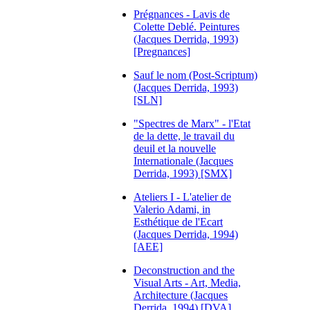
Prégnances - Lavis de
Colette Deblé. Peintures
(Jacques Derrida, 1993)
[Pregnances]
Sauf le nom (Post-Scriptum)
(Jacques Derrida, 1993)
[SLN]
"Spectres de Marx" - l'Etat
de la dette, le travail du
deuil et la nouvelle
Internationale (Jacques
Derrida, 1993) [SMX]
Ateliers I - L'atelier de
Valerio Adami, in
Esthétique de l'Ecart
(Jacques Derrida, 1994)
[AEE]
Deconstruction and the
Visual Arts - Art, Media,
Architecture (Jacques
Derrida, 1994) [DVA]