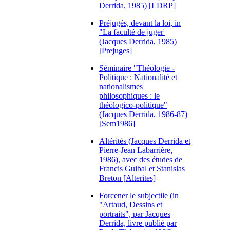
Derrida, 1985) [LDRP]
Préjugés, devant la loi, in
"La faculté de juger'
(Jacques Derrida, 1985)
[Prejuges]
Séminaire "Théologie -
Politique : Nationalité et
nationalismes
philosophiques : le
théologico-politique"
(Jacques Derrida, 1986-87)
[Sem1986]
Altérités (Jacques Derrida et
Pierre-Jean Labarrière,
1986), avec des études de
Francis Guibal et Stanislas
Breton [Alterites]
Forcener le subjectile (in
"Artaud, Dessins et
portraits", par Jacques
Derrida, livre publié par