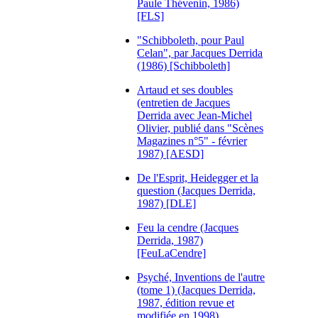
Paule Thévenin, 1986)
[FLS]
"Schibboleth, pour Paul
Celan", par Jacques Derrida
(1986) [Schibboleth]
Artaud et ses doubles
(entretien de Jacques
Derrida avec Jean-Michel
Olivier, publié dans "Scènes
Magazines n°5" - février
1987) [AESD]
De l'Esprit, Heidegger et la
question (Jacques Derrida,
1987) [DLE]
Feu la cendre (Jacques
Derrida, 1987)
[FeuLaCendre]
Psyché, Inventions de l'autre
(tome 1) (Jacques Derrida,
1987, édition revue et
modifiée en 1998)