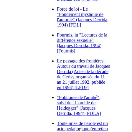
Force de loi - Le
"Fondement mystique de
l'autorité" (Jacques Derrida,
1994) [FDL]
Fourmis, in "Lectures de la
différence sexuelle"
(Jacques Derrida, 1994)
[Fourmis]
Le passage des frontières,
Autour du travail de Jacques
Derrida (Actes de la décade
de Cerisy organisée du 11
au 21 juillet 1992, publiée
en 1994) [LPDF]
"Politiques de l'amitié",
suivi de "L'oreille de
Heidegger" (Jacques
Derrida, 1994) [PDLA]
Toute prise de parole est un
acte pédagogique (entretien