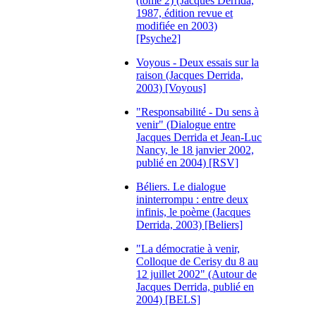
(tome 2) (Jacques Derrida,
1987, édition revue et
modifiée en 2003)
[Psyche2]
Voyous - Deux essais sur la
raison (Jacques Derrida,
2003) [Voyous]
"Responsabilité - Du sens à
venir" (Dialogue entre
Jacques Derrida et Jean-Luc
Nancy, le 18 janvier 2002,
publié en 2004) [RSV]
Béliers. Le dialogue
ininterrompu : entre deux
infinis, le poème (Jacques
Derrida, 2003) [Beliers]
"La démocratie à venir,
Colloque de Cerisy du 8 au
12 juillet 2002" (Autour de
Jacques Derrida, publié en
2004) [BELS]