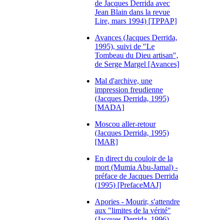
de Jacques Derrida avec
Jean Blain dans la revue
Lire, mars 1994) [TPPAP]
Avances (Jacques Derrida,
1995), suivi de "Le
Tombeau du Dieu artisan",
de Serge Margel [Avances]
Mal d'archive, une
impression freudienne
(Jacques Derrida, 1995)
[MADA]
Moscou aller-retour
(Jacques Derrida, 1995)
[MAR]
En direct du couloir de la
mort (Mumia Abu-Jamal) -
préface de Jacques Derrida
(1995) [PrefaceMAJ]
Apories - Mourir, s'attendre
aux "limites de la vérité"
(Jacques Derrida, 1996)