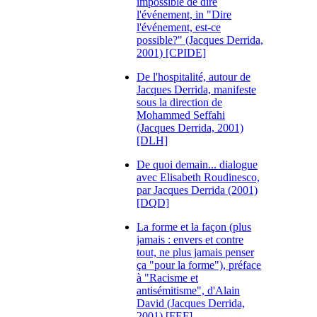
impossible de dire
l'événement, in "Dire
l'événement, est-ce
possible?" (Jacques Derrida,
2001) [CPIDE]
De l'hospitalité, autour de
Jacques Derrida, manifeste
sous la direction de
Mohammed Seffahi
(Jacques Derrida, 2001)
[DLH]
De quoi demain... dialogue
avec Elisabeth Roudinesco,
par Jacques Derrida (2001)
[DQD]
La forme et la façon (plus
jamais : envers et contre
tout, ne plus jamais penser
ça "pour la forme"), préface
à "Racisme et
antisémitisme", d'Alain
David (Jacques Derrida,
2001) [FEF]