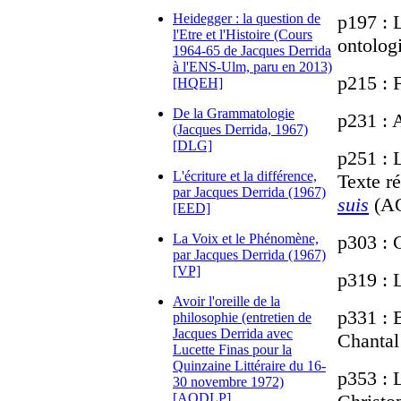
Heidegger : la question de
p197 : L
l'Etre et l'Histoire (Cours
ontolog
1964-65 de Jacques Derrida
à l'ENS-Ulm, paru en 2013)
p215 : 
[HQEH]
De la Grammatologie
p231 : 
(Jacques Derrida, 1967)
[DLG]
p251 : L
L'écriture et la différence,
Texte ré
par Jacques Derrida (1967)
suis
(AQ
[EED]
La Voix et le Phénomène,
p303 : 
par Jacques Derrida (1967)
[VP]
p319 : 
Avoir l'oreille de la
p331 : 
philosophie (entretien de
Jacques Derrida avec
Chantal
Lucette Finas pour la
Quinzaine Littéraire du 16-
p353 : L
30 novembre 1972)
[AODLP]