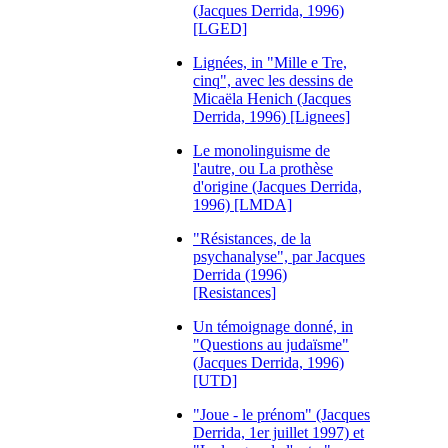
(Jacques Derrida, 1996)
[LGED]
Lignées, in "Mille e Tre,
cinq", avec les dessins de
Micaëla Henich (Jacques
Derrida, 1996) [Lignees]
Le monolinguisme de
l'autre, ou La prothèse
d'origine (Jacques Derrida,
1996) [LMDA]
"Résistances, de la
psychanalyse", par Jacques
Derrida (1996)
[Resistances]
Un témoignage donné, in
"Questions au judaïsme"
(Jacques Derrida, 1996)
[UTD]
"Joue - le prénom" (Jacques
Derrida, 1er juillet 1997) et