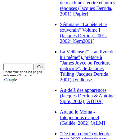
de machine à écrire et autres
réponses (Jacques Derrida,
2001) [Papier]
Séminaire "La bête et le
souverain" Volume I
(Jacques Derrida, 2001-
2002) [Sem2001]
La Veilleuse ("... au livre de
lui-même"), préface à
"James Joyce ou l'écriture
matricide", de Jacques
Recherche dans les pages
Trilling (Jacques Derrida,
indexées d'Idixa par
2001) [Veilleuse]
Au-delà des apparences
(Jacques Derrida & Antoine
Spire, 2002) [ADDA]
Artaud le Moma -
Interjections d'appel
(Galilée, 2002) [ALM]
"De tout coeur" (vidéo de