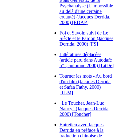
Etats Généraux de la
Psychanalyse (L'impossible
au-delà d'une certaine
cruauté) (Jacques Derrida,
2000) [EDAP]
Foi et Savoir, suivi de Le
Siècle et le Pardon (Jacques
Derrida, 2000) [FS]
Littératures déplacées
(article paru dans Autodafé
n°1, automne 2000) [LitDe]
Tourner les mots - Au bord
d'un film (Jacques Derrida
et Safaa Fathy, 2000)
[TLM]
"Le Toucher, Jean-Luc
Nancy" (Jacques Derrida,
2000) [Toucher]
Entretien avec Jacques
Derrida en préface à la
traduction chinoise de