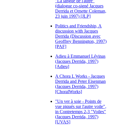
"La langue de l'autre"
(dialogue co-signé Jacques
Derrida et Ornette Coleman,
23 juin 1997) [JLP]
Politics and Friendship, A
discussion with Jacques
Derrida (Discussion avec
Geoffrey Bennington, 1997)
[PAF]
Adieu à Emmanuel Lévinas
(Jacques Derrida, 1997)
[Adieu]
A Chora L Works - Jacques
Derrida and Peter Eisenman
(Jacques Derrida, 1997)
[ChoralWorks]
"Un ver à soie - Points de
vue piqués sur l'autre voile",
in Contretemps 2-3 "Voiles"
(Jacques Derrida, 1997)
[UVAS]