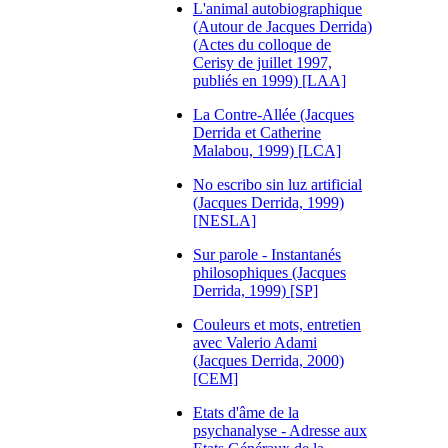
L'animal autobiographique
(Autour de Jacques Derrida)
(Actes du colloque de
Cerisy de juillet 1997,
publiés en 1999) [LAA]
La Contre-Allée (Jacques
Derrida et Catherine
Malabou, 1999) [LCA]
No escribo sin luz artificial
(Jacques Derrida, 1999)
[NESLA]
Sur parole - Instantanés
philosophiques (Jacques
Derrida, 1999) [SP]
Couleurs et mots, entretien
avec Valerio Adami
(Jacques Derrida, 2000)
[CEM]
Etats d'âme de la
psychanalyse - Adresse aux