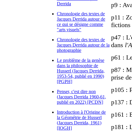
Derrida
p9 : Av
Chronologie des textes de
p11 : Z
Jacques Derrida autour de
fictions
ce qui se désigne comme
"arts visuels"
p47 : L
Chronologie des textes de
dans
l'
Jacques Derrida autour de la
photographie
p61 : Le
Le problème de la genèse
dans la philosophie de
p87 : M
Husserl (Jacques Derrida,
1953-54, publié en 1990)
prise de
[PGPH]
p105 : 
Penser, c'est dire non
(Jacques Derrida 1960-61,
p137 : 
publié en 2022) [PCDN]
Introduction à l'Origine de
p161 : 
la Géométrie de Husserl
(Jacques Derrida, 1961)
p181 : 
[IOGH]