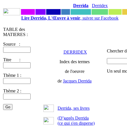
Derrida
Derridex
Lire Derrida, L'Œuvre à venir
, suivre sur Facebook
TABLE des
MATIERES :
Source :
Chercher d
DERRIDEX
Titre :
Index des termes
Un seul mo
de l'oeuvre
Thème 1 :
de
Jacques Derrida
Thème 2 :
Derrida, ses livres
(D')après Derrida
(ce qui s'en disperse)