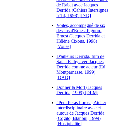
de Rabat avec Jacques
Derrida (Cahiers Intersignes
n°13, 1998) [IND]
Voiles, accompagné de six
dessins d'Ernest Pignon-
Ernest (Jacques Derrida et
Hélène Cixous, 1998)
[Voiles]
D'ailleurs Derrida, film de
Safaa Fathy avec Jacques
Derrida comme acteur (Ed
Montparnasse, 1999)
[DAD]
Donner la Mort (Jacques
Derrida, 1999) [DLM]
"Pera Peras Poros", Atelier
interdisciplinaire avec et
autour de Jacques Derrida
(Cogito, Istanbul, 1999)
[Hostipitalite]