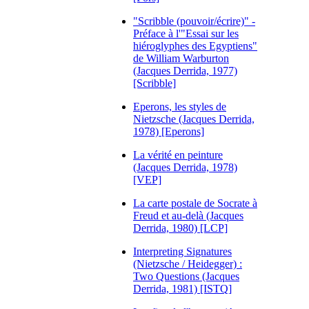
"Scribble (pouvoir/écrire)" -
Préface à l'"Essai sur les
hiéroglyphes des Egyptiens"
de William Warburton
(Jacques Derrida, 1977)
[Scribble]
Eperons, les styles de
Nietzsche (Jacques Derrida,
1978) [Eperons]
La vérité en peinture
(Jacques Derrida, 1978)
[VEP]
La carte postale de Socrate à
Freud et au-delà (Jacques
Derrida, 1980) [LCP]
Interpreting Signatures
(Nietzsche / Heidegger) :
Two Questions (Jacques
Derrida, 1981) [ISTQ]