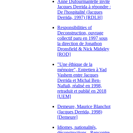
Anne Dufourmantelle invite
Jacques Derrida à répondre :
De l'hospitalité (Jacques
Derrida, 1997) [RDLH]
Responsibilities of
Deconstruction, ouvrage
collectif paru en 1997 sous
la direction de Jonathon
Dronsfield & Nick Midgley
[ROD]
"Une éthique de la
mémoire", Entretien à Yad
Vashem entre Jacques
Derrida et Michal Ben-
Naftali, réalisé en 1998,
retraduit et publié en 2018
[UEM]
Demeure, Maurice Blanchot
(Jacques Derrida, 1998)
[Demeure]
Idiomes, nationalités,
déconstructions - Rencontre