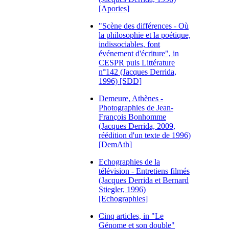
[Apories]
"Scène des différences - Où
la philosophie et la poétique,
indissociables, font
événement d'écriture", in
CESPR puis Littérature
n°142 (Jacques Derrida,
1996) [SDD]
Demeure, Athènes -
Photographies de Jean-
François Bonhomme
(Jacques Derrida, 2009,
réédition d'un texte de 1996)
[DemAth]
Echographies de la
télévision - Entretiens filmés
(Jacques Derrida et Bernard
Stiegler, 1996)
[Echographies]
Cinq articles, in "Le
Génome et son double"