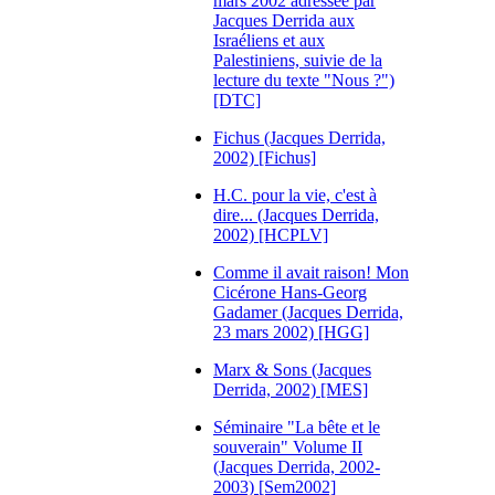
mars 2002 adressée par
Jacques Derrida aux
Israéliens et aux
Palestiniens, suivie de la
lecture du texte "Nous ?")
[DTC]
Fichus (Jacques Derrida,
2002) [Fichus]
H.C. pour la vie, c'est à
dire... (Jacques Derrida,
2002) [HCPLV]
Comme il avait raison! Mon
Cicérone Hans-Georg
Gadamer (Jacques Derrida,
23 mars 2002) [HGG]
Marx & Sons (Jacques
Derrida, 2002) [MES]
Séminaire "La bête et le
souverain" Volume II
(Jacques Derrida, 2002-
2003) [Sem2002]