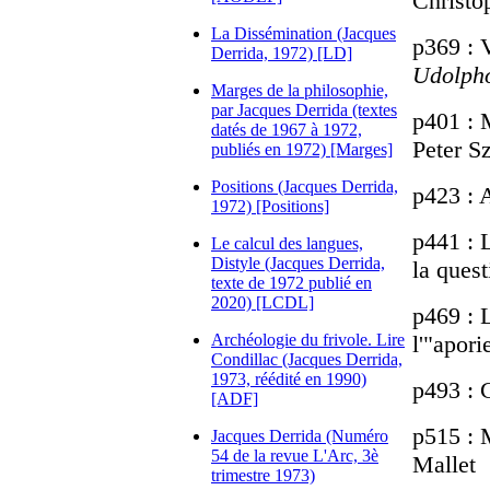
Christo
La Dissémination (Jacques
p369 : 
Derrida, 1972) [LD]
Udolph
Marges de la philosophie,
par Jacques Derrida (textes
p401 : 
datés de 1967 à 1972,
Peter S
publiés en 1972) [Marges]
Positions (Jacques Derrida,
p423 : A
1972) [Positions]
p441 : 
Le calcul des langues,
Distyle (Jacques Derrida,
la ques
texte de 1972 publié en
2020) [LCDL]
p469 : L
Archéologie du frivole. Lire
l'"apor
Condillac (Jacques Derrida,
1973, réédité en 1990)
p493 : C
[ADF]
p515 : 
Jacques Derrida (Numéro
54 de la revue L'Arc, 3è
Mallet
trimestre 1973)