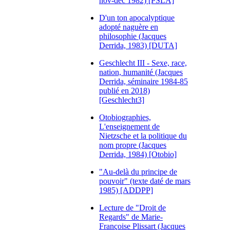
nov-déc 1982) [PSLA]
D'un ton apocalyptique
adopté naguère en
philosophie (Jacques
Derrida, 1983) [DUTA]
Geschlecht III - Sexe, race,
nation, humanité (Jacques
Derrida, séminaire 1984-85
publié en 2018)
[Geschlecht3]
Otobiographies,
L'enseignement de
Nietzsche et la politique du
nom propre (Jacques
Derrida, 1984) [Otobio]
"Au-delà du principe de
pouvoir" (texte daté de mars
1985) [ADDPP]
Lecture de "Droit de
Regards" de Marie-
Françoise Plissart (Jacques