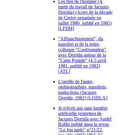
Les fins de l'homme (A
partir du travail de Jacques
Derrida) (Actes de la décade
de Cerisy organisée en
juillet 1980, publié en 1981)
[LFDH]
"Affranchissement", du
transfert et de la lettre,
colloque "Confrontation"
avec Derrida autour de la
"Carte Postale" (4-5 avril
1981, publié en 1982)
[ATL]
L'oreille de l'autre,
otobiographies, transferts,
traductions (Jacques
Derrida, 1982) [LODLA]
Je n'écris pas sans lumière
artificielle (entretien de
Jacques Derrida avec André
Rollin publié dans la revue
"Le fou parle" n°21/22,