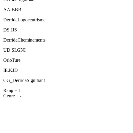
AA.BBB
DerridaLogocentrisme
DS.JJS
DerridaCheminements
UD.SI.GNI
OrloTure
IE.KJD
CG_DerridaSignifiant
Rang = L
Genre = -