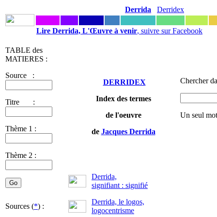
Derrida
Derridex
Lire Derrida, L'Œuvre à venir
, suivre sur Facebook
TABLE des
MATIERES :
Source :
Chercher da
DERRIDEX
Index des termes
Titre :
de l'oeuvre
Un seul mot
Thème 1 :
de
Jacques Derrida
Thème 2 :
Derrida,
signifiant : signifié
Derrida, le logos,
Sources (
*
) :
logocentrisme