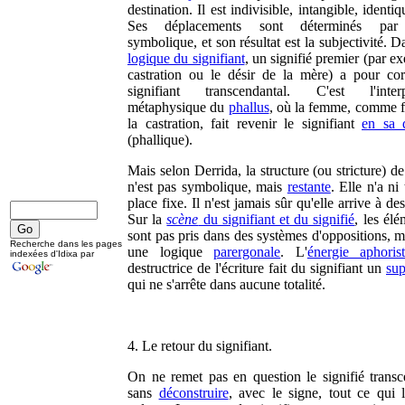
destination. Il est indivisible, intangible, identiq
Ses déplacements sont déterminés par 
symbolique, et son résultat est la subjectivité. D
logique du signifiant
, un signifié premier (par e
castration ou le désir de la mère) a pour cor
signifiant transcendantal. C'est l'interpr
métaphysique du
phallus
, où la femme, comme f
la castration, fait revenir le signifiant
en sa 
(phallique).
Mais selon Derrida, la structure (ou stricture) de 
n'est pas symbolique, mais
restante
. Elle n'a ni 
place fixe. Il n'est jamais sûr qu'elle arrive à des
Sur la
scène
du signifiant et du signifié
, les él
sont pas pris dans des systèmes d'oppositions, m
Recherche dans les pages
une logique
parergonale
. L'
énergie aphoris
indexées d'Idixa par
destructrice de l'écriture fait du signifiant un
su
qui ne s'arrête dans aucune totalité.
4. Le retour du signifiant.
On ne remet pas en question le signifié transc
sans
déconstruire
, avec le signe, tout ce qui l