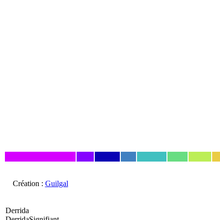
Création :
Guilgal
Derrida
DerridaSignifiant