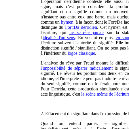
L'opération derridienne conteste elle aussi l'
signe, mais c'est pour considérer la produ
signifiant et du signifié comme un mouvem
n'instaure pas entre eux une barre, mais quelq
comme un
hymen
, à la façon dont le Fort/Da la
distingue du
Fort:Da derridien
. Cet hymen est 
l'écriture, qui
ne s'arrête jamais
sur la stab
l'
idéalité d'un sens
. En venant en plus,
en sup
l'écriture subvertit l'autorité du signifié. Elle br
distinction signifié / signifiant. On ne peut pas 
à l'intérieur du
logos classique
.
L'analyse du rêve par Freud montre la difficult
l'impossibilité de séparer radicalement
le signi
signifié. Le rêveur les produit tous deux en cr
idiome; et l'interprète ne peut pas traduire le rêve
du seul signifié, comme on le ferait pour une
Pour Derrida, cette production simultanée n'es
acte linguistique, c'est
la scène même de l'écritur
2. Effacement du signifiant dans l'expression de 
Quand on entend parler, le signifié 
immédiatement présent à l'acte d'express