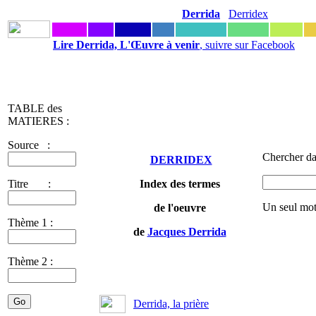
Derrida
Derridex
Lire Derrida, L'Œuvre à venir
, suivre sur Facebook
TABLE des
MATIERES :
Source :
Chercher da
DERRIDEX
Titre :
Index des termes
Un seul mot
de l'oeuvre
Thème 1 :
de
Jacques Derrida
Thème 2 :
Derrida, la prière