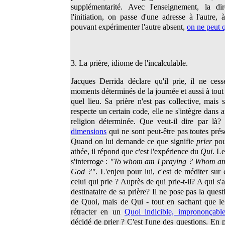
supplémentarité. Avec l'enseignement, la dir
l'initiation, on passe d'une adresse à l'autre,
pouvant expérimenter l'autre absent,
on ne peut q
3. La prière, idiome de l'incalculable.
Jacques Derrida déclare qu'il prie, il ne cess
moments déterminés de la journée et aussi à tou
quel lieu. Sa prière n'est pas collective, mais 
respecte un certain code, elle ne s'intègre dan
religion déterminée. Que veut-il dire par là
dimensions
qui ne sont peut-être pas toutes pr
Quand on lui demande ce que signifie
prier
pou
athée, il répond que c'est l'expérience du
Qui
. L
s'interroge :
"To whom am I praying ? Whom am 
God ?"
. L'enjeu pour lui, c'est de méditer sur
celui qui prie ? Auprès de qui prie-t-il? A qui s'a
destinataire de sa prière? Il ne pose pas la que
de Quoi, mais de Qui - tout en sachant que le
rétracter en un
Quoi indicible, imprononçabl
décidé de prier ? C'est l'une des questions. En p