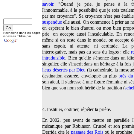
savoir
. "Quand je prie, je pense à la th
l'innommable, à la possibilité que je sois totale
par ma croyance". Sa croyance n'est pas établie,
suspendue
elle aussi. On commence à prier au no
en espérant le bien d'autrui ou mon bien propr
Recherche dans les pages
prie, on accepte aussi l'incalculable. En reno
indexées d'Idixa par
même si on reste dans le monde, on accepte de 
sans espoir, ni attente, ni certitude. La pr
interrogative, mais pas au sens du logos : elle
r
intraduisible
. Bien qu'elle s'énonce dans un id
singulier, elle s'inscrit dans un héritage à la fois
lieux désertés par Dieu
(la cathédrale, la mosqué
destination assurée, enveloppé au plus
près du
son aïeul, il s'adresse à une figure féminine ni s
bien que son nom soit hérité de la tradition (
sche
4. Instituer, codifier, répéter la prière.
En 2002, peu avant de mettre en parallèle l'
mécanique par Robinson Crusoé et son premier
Derrida cite le
passage des Rois
où le prophète 