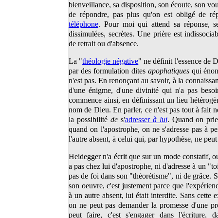
bienveillance, sa disposition, son écoute, son voul
de répondre, pas plus qu'on est obligé de r
téléphone
. Pour moi qui attend sa réponse, se
dissimulées, secrètes. Une prière est indissocia
de retrait ou d'absence.
La "
théologie négative
" ne définit l'essence de
par des formulation dites
apophatiques
qui énon
n'est pas. En renonçant au savoir, à la connaissan
d'une énigme, d'une divinité qui n'a pas besoi
commence ainsi, en définissant un lieu hétérogèn
nom de Dieu. En parler, ce n'est pas tout à fait ne
la possibilité
de
s'
adresser
à lui
. Quand on prie
quand on l'apostrophe, on ne s'adresse pas à pe
l'autre absent, à celui qui, par hypothèse, ne peut
Heidegger n'a écrit que sur un mode constatif, ou
a pas chez lui d'apostrophe, ni d'adresse à un "toi"
pas de foi dans son "théorétisme", ni de grâce. S'il
son oeuvre, c'est justement parce que l'expérienc
à un autre absent, lui était interdite. Sans cette 
on ne peut pas demander la promesse d'une pr
peut faire, c'est s'engager dans l'écriture, 