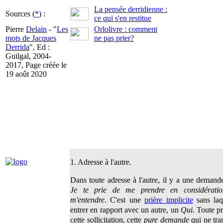
La pensée derridienne :
Sources (
*
) :
ce qui s'en restitue
Pierre
Delain
- "
Les
Orlolivre : comment
mots de Jacques
ne pas prier?
Derrida
", Ed :
Guilgal, 2004-
2017, Page créée le
19 août 2020
1. Adresse à l'autre.
Dans toute adresse à l'autre, il y a une demande
Je te prie de me prendre en considératio
m'entendre
. C'est une
prière implicite
sans laq
entrer en rapport avec un autre, un
Qui
. Toute p
cette sollicitation, cette
pure demande
qui ne tra