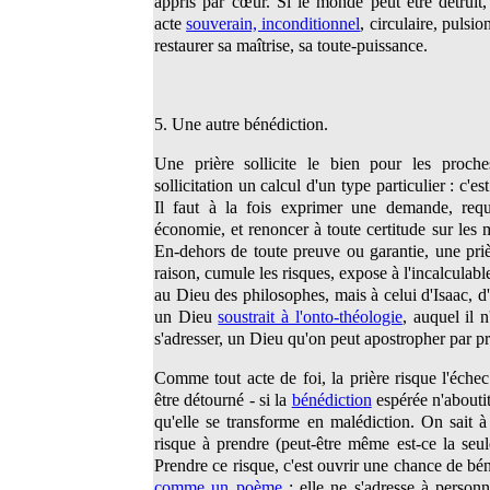
appris par cœur. Si le monde peut être détruit, 
acte
souverain, inconditionnel
, circulaire, pulsio
restaurer sa maîtrise, sa toute-puissance.
5. Une autre bénédiction.
Une prière sollicite le bien pour les proche
sollicitation un calcul d'un type particulier : c'es
Il faut à la fois exprimer une demande, requ
économie, et renoncer à toute certitude sur les mo
En-dehors de toute preuve ou garantie, une prièr
raison, cumule les risques, expose à l'incalculabl
au Dieu des philosophes, mais à celui d'Isaac, 
un Dieu
soustrait à l'onto-théologie
, auquel il 
s'adresser, un Dieu qu'on peut apostropher par pri
Comme tout acte de foi, la prière risque l'éche
être détourné - si la
bénédiction
espérée n'aboutit
qu'elle se transforme en malédiction. On sait à
risque à prendre (peut-être même est-ce la seu
Prendre ce risque, c'est ouvrir une chance de bén
comme un poème
: elle ne s'adresse à personn