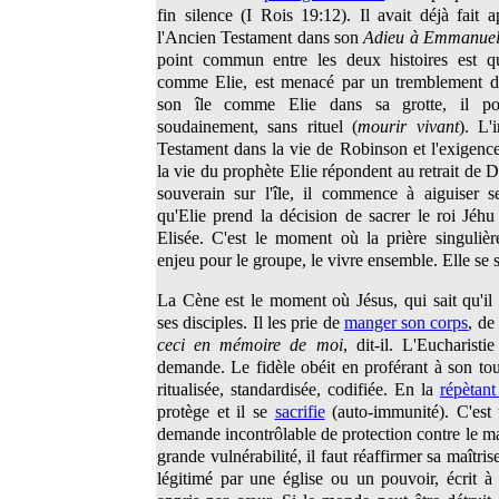
fin silence (I Rois 19:12). Il avait déjà fait
l'Ancien Testament dans son
Adieu à Emmanuel
point commun entre les deux histoires est 
comme Elie, est menacé par un tremblement de 
son île comme Elie dans sa grotte, il pou
soudainement, sans rituel (
mourir vivant
). L'
Testament dans la vie de Robinson et l'exigence
la vie du prophète Elie répondent au retrait de 
souverain sur l'île, il commence à aiguiser se
qu'Elie prend la décision de sacrer le roi Jéhu
Elisée. C'est le moment où la prière singulièr
enjeu pour le groupe, le vivre ensemble. Elle se s
La Cène est le moment où Jésus, qui sait qu'il 
ses disciples. Il les prie de
manger son corps
, de
ceci en mémoire de moi
, dit-il. L'Eucharistie
demande. Le fidèle obéit en proférant à son tour
ritualisée, standardisée, codifiée. En la
répètan
protège et il se
sacrifie
(auto-immunité). C'est 
demande incontrôlable de protection contre le 
grande vulnérabilité, il faut réaffirmer sa maîtri
légitimé par une église ou un pouvoir, écrit à