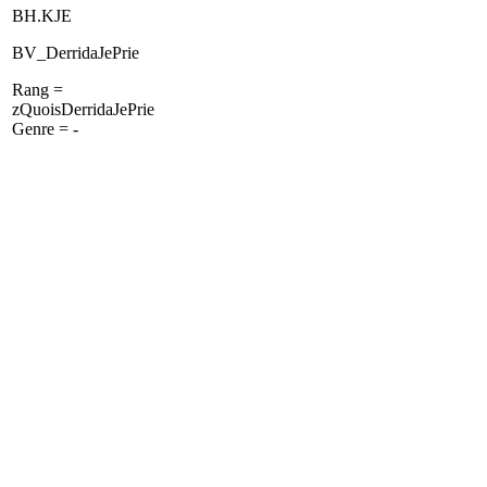
BH.KJE
BV_DerridaJePrie
Rang =
zQuoisDerridaJePrie
Genre = -