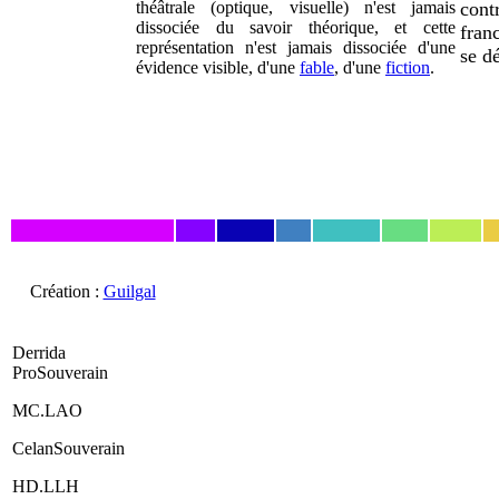
théâtrale (optique, visuelle) n'est jamais
contr
dissociée du savoir théorique, et cette
fran
représentation n'est jamais dissociée d'une
se d
évidence visible, d'une
fable
, d'une
fiction
.
Création :
Guilgal
Derrida
ProSouverain
MC.LAO
CelanSouverain
HD.LLH