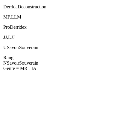
DerridaDeconstruction
MF.LLM
ProDerridex
JJ.LJJ
USavoirSouverain
Rang =
NSavoirSouverain
Genre = MR - IA