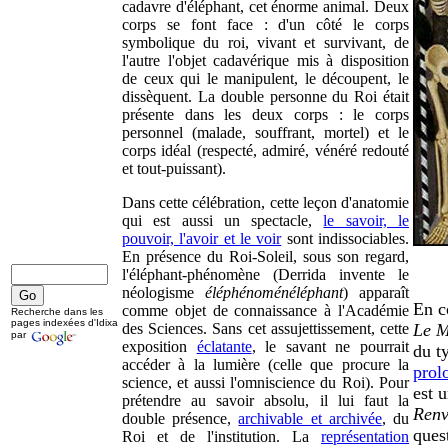
cadavre d'éléphant, cet énorme animal. Deux
corps se font face : d'un côté le corps
symbolique du roi, vivant et survivant, de
l'autre l'objet cadavérique mis à disposition
de ceux qui le manipulent, le découpent, le
dissèquent. La double personne du Roi était
présente dans les deux corps : le corps
personnel (malade, souffrant, mortel) et le
corps idéal (respecté, admiré, vénéré redouté
et tout-puissant).
Dans cette célébration, cette leçon d'anatomie
qui est aussi un spectacle,
le savoir, le
pouvoir, l'avoir et le voir
sont indissociables.
En présence du Roi-Soleil, sous son regard,
l'éléphant-phénomène (Derrida invente le
néologisme
éléphénoménéléphant
) apparaît
En c
comme objet de connaissance à l'Académie
Recherche dans les
pages indexées d'Idixa
des Sciences. Sans cet assujettissement, cette
Le M
par
exposition
éclatante
, le savant ne pourrait
du ty
accéder à la lumière (celle que procure la
prol
science, et aussi l'omniscience du Roi). Pour
est 
prétendre au savoir absolu, il lui faut la
Renv
double présence,
archivable et archivée
, du
ques
Roi et de l'institution. La
représentation