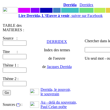
Derrida
Derridex
Lire Derrida, L'Œuvre à venir
, suivre sur Facebook
TABLE des
MATIERES :
Source :
Chercher dans l
DERRIDEX
Index des termes
Titre :
de l'oeuvre
Un seul mot - o
Thème 1 :
de
Jacques Derrida
Thème 2 :
Derrida, le pouvoir,
le souverain
Au - delà du souverain,
Sources (
*
) :
Paul Celan poète