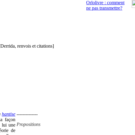
Orlolivre : comment
ne pas transmettre?
[Derrida, renvois et citations]
e
hantise
--------------
la façon
Propositions
z lui une
éorie de
--------------