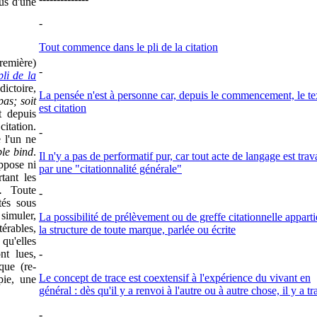
lus d'une
-
Tout commence dans le pli de la citation
emière)
-
li de la
ctoire,
La pensée n'est à personne car, depuis le commencement, le te
pas; soit
est citation
t depuis
 citation.
-
 l'un ne
le bind
.
Il n'y a pas de performatif pur, car tout acte de langage est trava
ppose ni
par une "citationnalité générale"
tant les
.
Toute
-
tés sous
simuler,
La possibilité de prélèvement ou de greffe citationnelle apparti
érables,
la structure de toute marque, parlée ou écrite
qu'elles
nt lues,
-
que (re-
Le concept de trace est coextensif à l'expérience du vivant en
pie, une
général : dès qu'il y a renvoi à l'autre ou à autre chose, il y a tr
-