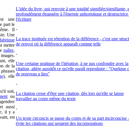
L'idée du livre, qui renvoie à une totalité signifiée/signifiante, 
profondément étrangère à l'énergie aphoristique et destructrice
est une
l'écriture
e part le
-
ême. Il
xte. Une
La trace instituée est rétention de la différence - c'est une struc
fabrique
de renvoi où la différence apparaît comme telle
est mettre
re
naître
,
-
 images.
nt, elle
Une certaine pratique de l'itération, à ne pas confondre avec la
on de la
citation, altère aussitôt ce qu'elle paraît reproduire : "Quelque
 phrases
de nouveau a lieu"
ge
), elle
-
'il soit,
La citation cesse d'être une citation, dès lors qu'elle se laisse
ment
ou
travailler au corps même du texte
engendrer
et aussi
-
e, il y a
vant, est
Un texte circoncis se passe du corps et de sa part incirconcise -
évite les citations qui seraient des incorporations