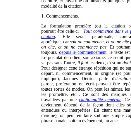
l'écriture, et aussi une ou plusieurs pratiques, p
modalité de la citation.
1. Commencements.
La formulation première (ou la citation pr
pourrait être celle-ci :
Tout commence dans le p
citation
. Elle serait paradoxale, contradi
aporétique, car
soit on commence, et on ne cite 
on cite, et on ne commence pas
. Et pourtan
toujours,
depuis le commencement
, le texte est
Le postulat derridien, son axiome, ce serait que
va pas sans l'autre,
il faut
les deux, c'est un
doub
Pour désigner cette étrange répétition qui ne su
départ, ni commencement, ni origine (et pour
implique), Jacques Derrida parle d'
itération
parole, profération ou écrit peuvent être répé
toutes sortes de modes. On peut les mimer, les 
les promettre, etc... Ce sont des marques it
travaillées par une
citationnalité générale
. Ce 
deviennent dépend de la façon dont elles so
entendues ou interprétées. En citant une mar
marque), on peut en faire soit une simple co
phrase banale, soit un événement, un acte.