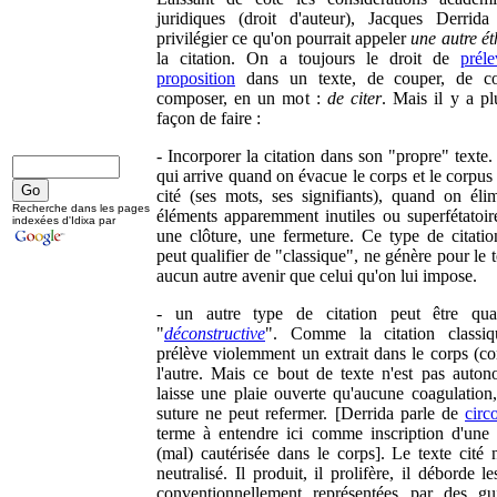
juridiques (droit d'auteur), Jacques Derrid
privilégier ce qu'on pourrait appeler
une autre ét
la citation. On a toujours le droit de
prél
proposition
dans un texte, de couper, de col
composer, en un mot :
de citer
. Mais il y a pl
façon de faire :
- Incorporer la citation dans son "propre" texte.
qui arrive quand on évacue le corps et le corpus
cité (ses mots, ses signifiants), quand on éli
Recherche dans les pages
éléments apparemment inutiles ou superfétatoire
indexées d'Idixa par
une clôture, une fermeture. Ce type de citatio
peut qualifier de "classique", ne génère pour le t
aucun autre avenir que celui qu'on lui impose.
- un autre type de citation peut être qual
"
déconstructive
". Comme la citation classiq
prélève violemment un extrait dans le corps (co
l'autre. Mais ce bout de texte n'est pas autono
laisse une plaie ouverte qu'aucune coagulation
suture ne peut refermer. [Derrida parle de
circ
terme à entendre ici comme inscription d'une 
(mal) cautérisée dans le corps]. Le texte cité n
neutralisé. Il produit, il prolifère, il déborde le
conventionnellement représentées par des gui