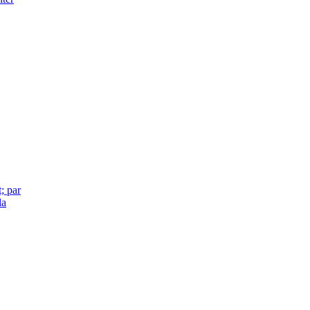
t; par
la