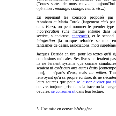
(Toutes sortes de mots renvoient aujourd'hui
opération :
montage
,
collage
,
remix
, etc...).
En reprenant les concepts proposés par 
Abraham et Maria Torok (largement
cités
par 
dans
Fors
), on peut nommer le premier type
incorporation
(une marque enfouie dans le
secrète, silencieuse,
encryptée
), et le second
introjection
[la marque refoulée se mue 
fantasmes de désirs, associations, mots supplémen
Jacques Derrida en tire, pour les textes qu'il s
conclusions radicales. Ses livres ne feraient pas 
ils ne feraient système que comme simulacres
seraient ni extérieurs aux autres écrits [contemp
non], ni séparés d'eux, mais
au milieu
. Tou
renvoyant qu'à sa propre écriture, ils ne s'écarte
leurs sources que pour
se laisser diviser par el
oeuvre, toujours prise dans la trace ou la marge
oeuvres,
se consumerait
dans leur lecture.
5. Une mise en oeuvre hétérogène.