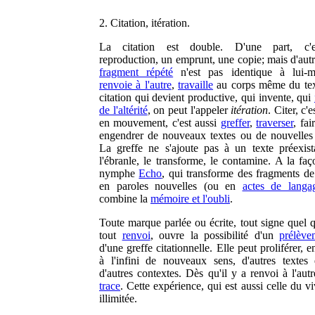
2. Citation, itération.
La citation est double. D'une part, c'
reproduction, un emprunt, une copie; mais d'autr
fragment répété
n'est pas identique à lui-m
renvoie à l'autre
,
travaille
au corps même du te
citation qui devient productive, qui invente, qui
de l'altérité
, on peut l'appeler
itération
. Citer, c'
en mouvement, c'est aussi
greffer
,
traverser
, fai
engendrer de nouveaux textes ou de nouvelles
La greffe ne s'ajoute pas à un texte préexista
l'ébranle, le transforme, le contamine. A la faç
nymphe
Echo
, qui transforme des fragments de
en paroles nouvelles (ou en
actes de langa
combine la
mémoire et l'oubli
.
Toute marque parlée ou écrite, tout signe quel qu
tout
renvoi
, ouvre la possibilité d'un
prélève
d'une greffe citationnelle. Elle peut proliférer, 
à l'infini de nouveaux sens, d'autres textes 
d'autres contextes. Dès qu'il y a renvoi à l'autr
trace
. Cette expérience, qui est aussi celle du vi
illimitée.