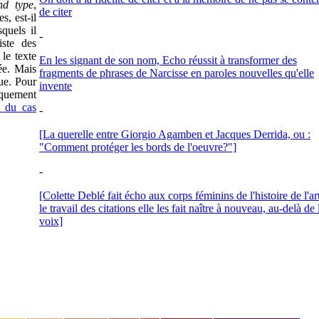
nd type
,
de citer
, est-il
squels il
-
iste des
le texte
En les signant de son nom, Echo réussit à transformer des
ée. Mais
fragments de phrases de Narcisse en paroles nouvelles qu'elle
ue. Pour
invente
iquement
s du cas
-
[La querelle entre Giorgio Agamben et Jacques Derrida, ou :
"Comment protéger les bords de l'oeuvre?"]
-
[Colette Deblé fait écho aux corps féminins de l'histoire de l'ar
le travail des citations elle les fait naître à nouveau, au-delà de 
voix]