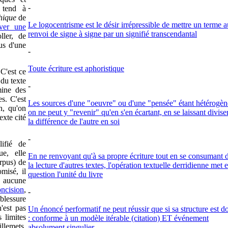
-
a tend à
hique
de
Le logocentrisme est le désir irrépressible de mettre un terme a
ever une
renvoi de signe à signe par un signifié transcendantal
ler, de
us d'une
-
Toute écriture est aphoristique
 C'est ce
 du texte
-
mine des
s. C'est
Les sources d'une "oeuvre" ou d'une "pensée" étant hétérogèn
n, qu'on
on ne peut y "revenir" qu'en s'en écartant, en se laissant divise
exte cité
la différence de l'autre en soi
-
ifié de
ue, elle
En ne renvoyant qu'à sa propre écriture tout en se consumant 
rpus) de
la lecture d'autres textes, l'opération textuelle derridienne met 
misé, il
question l'unité du livre
, aucune
oncision
,
-
blessure
'est pas
Un énoncé performatif ne peut réussir que si sa structure est d
s limites
: conforme à un modèle itérable (citation) ET événement
llemets.
absolument singulier