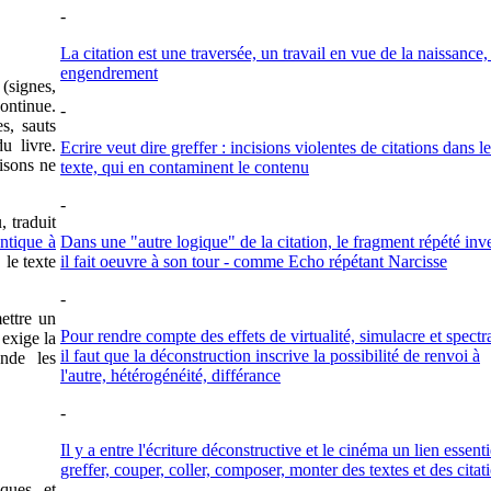
-
La citation est une traversée, un travail en vue de la naissance,
engendrement
(signes,
continue.
-
es, sauts
u livre.
Ecrire veut dire greffer : incisions violentes de citations dans le
isons ne
texte, qui en contaminent le contenu
-
, traduit
entique à
Dans une "autre logique" de la citation, le fragment répété inv
 le texte
il fait oeuvre à son tour - comme Echo répétant Narcisse
-
ettre un
Pour rendre compte des effets de virtualité, simulacre et spectra
 exige la
il faut que la déconstruction inscrive la possibilité de renvoi à
ande les
l'autre, hétérogénéité, différance
-
Il y a entre l'écriture déconstructive et le cinéma un lien essenti
greffer, couper, coller, composer, monter des textes et des citat
iques et