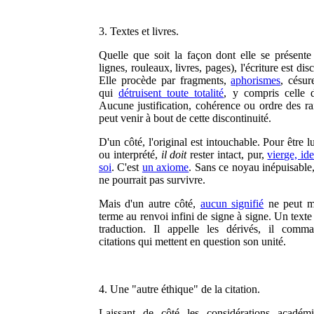
3. Textes et livres.
Quelle que soit la façon dont elle se présente 
lignes, rouleaux, livres, pages), l'écriture est dis
Elle procède par fragments,
aphorismes
, césur
qui
détruisent toute totalité
, y compris celle d
Aucune justification, cohérence ou ordre des ra
peut venir à bout de cette discontinuité.
D'un côté, l'original est intouchable. Pour être lu
ou interprété,
il doit
rester intact, pur,
vierge, id
soi
. C'est
un axiome
. Sans ce noyau inépuisable,
ne pourrait pas survivre.
Mais d'un autre côté,
aucun signifié
ne peut m
terme au renvoi infini de signe à signe. Un texte
traduction. Il appelle les dérivés, il comm
citations qui mettent en question son unité.
4. Une "autre éthique" de la citation.
Laissant de côté les considérations académ