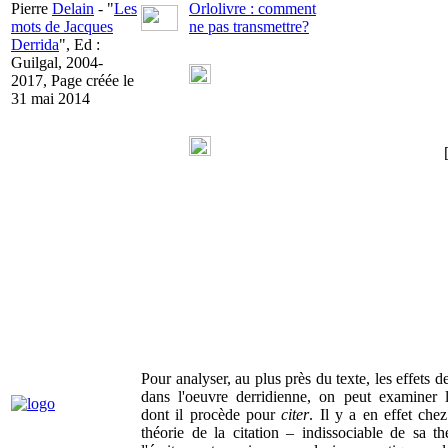
Pierre
Delain
- "
Les
Orlolivre : comment
mots de Jacques
ne pas transmettre?
Derrida
", Ed :
Guilgal, 2004-
2017, Page créée le
31 mai 2014
Pour analyser, au plus près du texte, les effets d
dans l'oeuvre derridienne, on peut examiner 
dont il procède pour
citer
. Il y a en effet che
théorie de la citation – indissociable de sa th