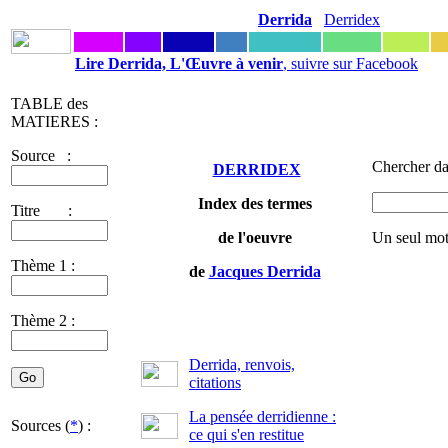
Derrida
Derridex
Lire Derrida, L'Œuvre à venir
, suivre sur Facebook
TABLE des
MATIERES :
Source :
Chercher da
DERRIDEX
Index des termes
Titre :
de l'oeuvre
Un seul mot
Thème 1 :
de
Jacques Derrida
Thème 2 :
Derrida, renvois,
citations
La pensée derridienne :
Sources (
*
) :
ce qui s'en restitue