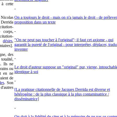
 à cette
-
Nicolas
On a toujours le droit - mais on n'a jamais le droit - de préleve
Derrida
proposition dans un texte
citation-
-
 corps,
citation-
"On ne peut pas toucher à l'original"; il faut cet axiome - qui
en
désirs
,
garantit la pureté de l'original - pour interpréter, déplacer, tradu
taires].
inventer
igne, des
-
totalité,
. Ils ne
Le droit d'auteur suppose un "original" pur, vierge, intouchabl
orains ou
identique à soi
t en ne
raient de
-
les
. Son
 d'autres
[La pratique citationnelle de Jacques Derrida est diverse et
hétérogène : de la plus classique à la plus contaminatrice /
disséminatrice]
-
On doit à la fidélité de citer et à la mémoire de ne pas se conte