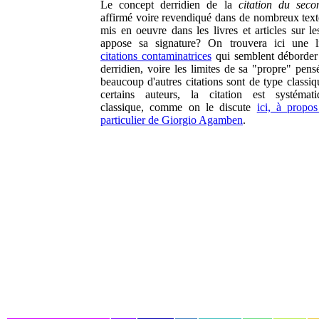
Le concept derridien de la
citation du seco
affirmé voire revendiqué dans de nombreux textes
mis en oeuvre dans les livres et articles sur le
appose sa signature? On trouvera ici une l
citations contaminatrices
qui semblent déborder 
derridien, voire les limites de sa "propre" pens
beaucoup d'autres citations sont de type classiq
certains auteurs, la citation est systémat
classique, comme on le discute
ici, à propo
particulier de Giorgio Agamben
.