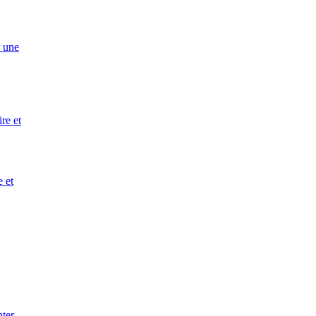
r une
ire et
e et
nter