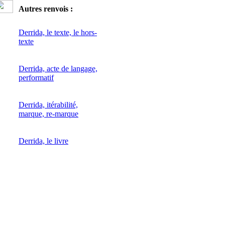
Autres renvois :
Derrida, le texte, le hors-
texte
Derrida, acte de langage,
performatif
Derrida, itérabilité,
marque, re-marque
Derrida, le livre