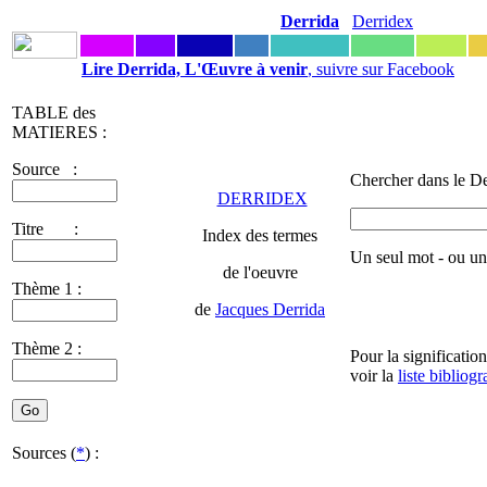
Derrida
Derridex
Lire Derrida, L'Œuvre à venir
, suivre sur Facebook
TABLE des
MATIERES :
Source :
Chercher dans le De
DERRIDEX
Titre :
Index des termes
Un seul mot - ou u
de l'oeuvre
Thème 1 :
de
Jacques Derrida
Thème 2 :
Pour la significatio
voir la
liste bibliog
Sources (
*
) :