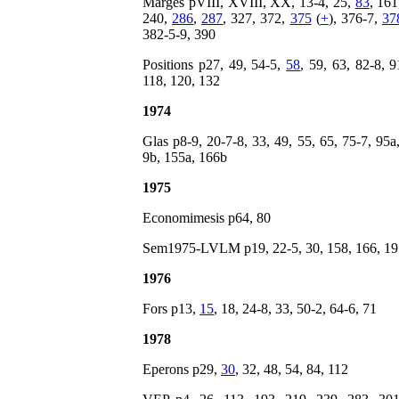
Marges pVIII, XVIII, XX, 13-4, 25,
83
, 161
240,
286
,
287
, 327, 372,
375
(
+
), 376-7,
37
382-5-9, 390
Positions p27, 49, 54-5,
58
, 59, 63, 82-8, 
118, 120, 132
1974
Glas p8-9, 20-7-8, 33, 49, 55, 65, 75-7, 95a
9b, 155a, 166b
1975
Economimesis p64, 80
Sem1975-LVLM p19, 22-5, 30, 158, 166, 19
1976
Fors p13,
15
, 18, 24-8, 33, 50-2, 64-6, 71
1978
Eperons p29,
30
, 32, 48, 54, 84, 112