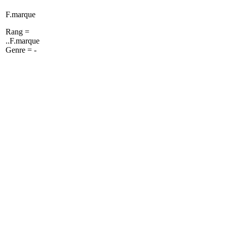
F.marque
Rang =
..F.marque
Genre = -