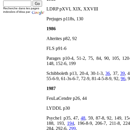
LDRP pXVI, XIX, XXVIII
Recherche dans les pages
indexées d'Idixa par
Prejuges p118s, 130
1986
Alterites p82, 92
FLS p91-6
Parages p10-4, 51-2, 75, 84, 90, 105, 120-
148, 152-6, 199
Schibboleth p13, 20-4, 30-1-3,
36
, 37,
39
, 
55-6-9, 61-3s-6-7, 72-9, 81-4-5-8-9, 92,
96
, 
1987
FeuLaCendre p26, 44
LYDDL p30
Psyche1 p35, 47,
48
, 59, 87-8, 92, 149, 15
188, 193,
194
, 196-8-9, 206-7, 211-8, 224
284, 292-6,
299
,