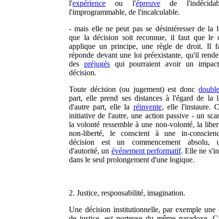
l'
expérience
ou l'
épreuve
de l'indécidab
l'improgrammable, de l'incalculable.
- mais elle ne peut pas se désintéresser de la l
que la décision soit reconnue, il faut que le 
applique un principe, une règle de droit. Il fa
réponde devant une loi préexistante, qu'il rend
des
préjugés
qui pourraient avoir un impact
décision.
Toute décision (ou jugement) est donc
doubl
part, elle prend ses distances à l'égard de la l
d'autre part, elle la
réinvente
, elle l'instaure. 
initiative de l'autre, une action passive - un sc
la volonté ressemble à une non-volonté, la liber
non-liberté, le conscient à une in-conscie
décision est un commencement absolu, 
d'autorité, un
événement performatif
. Elle ne s'i
dans le seul prolongement d'une logique.
2. Justice, responsabilité, imagination.
Une décision institutionnelle, par exemple une 
de justice, est porteuse du même paradoxe. C