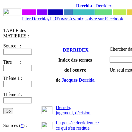
Derrida
Derridex
Lire Derrida, L'Œuvre à venir
, suivre sur Facebook
TABLE des
MATIERES :
Source :
Chercher da
DERRIDEX
Index des termes
Titre :
de l'oeuvre
Un seul mot
Thème 1 :
de
Jacques Derrida
Thème 2 :
Derrida,
jugement, décision
La pensée derridienne :
Sources (
*
) :
ce qui s'en restitue