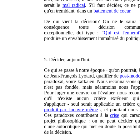
serait le
mal radical
. S'il faut décider, ce ne 
qu'en tremblant, dans un
battement de coeur
.
De qui vient la décision? On ne le saura 
conséquence toute décision communau
exceptionnelle, dui type : "
Qui est l'ennemi
produire un envahissement immaîtrisé du politiq
5. Décider, aujourd'hui.
Ce qui se passe à notre époque - qu'on pourrait, à
de Jean-François Lyotard, qualifier de
post-mode
paradoxal, voire kafkaïen. Nous reconnaissons qu
n'est pas fondée, mais néanmoins nous l'app
Pour juger une oeuvre ou l'évaluer, nous recon
qu'il n'existe aucun critère extérieur qui
s'appliquer - seul serait applicable un critère 
produit par l'oeuvre même
-, et pourtant nous 
Ces paradoxes contribuent à la
crise
qui caract
projet philosophique : on ne peut décider qu'
d'une autocritique qui met en doute la possibil
de la décision.