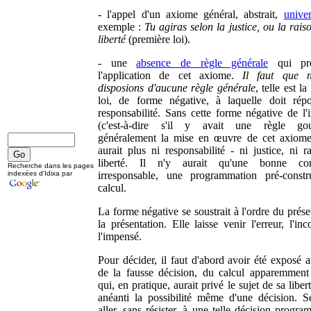
- l'appel d'un axiome général, abstrait,
univer
exemple :
Tu agiras selon la justice, ou la rais
liberté
(première loi).
- une
absence de règle générale
qui pré
l'application de cet axiome.
Il faut que 
disposions d'aucune règle générale
, telle est l
loi, de forme négative, à laquelle doit rép
responsabilité. Sans cette forme négative de l'i
(c'est-à-dire s'il y avait une règle gou
généralement la mise en œuvre de cet axiome)
aurait plus ni responsabilité - ni justice, ni r
liberté. Il n'y aurait qu'une bonne con
Recherche dans les pages
indexées d'Idixa par
irresponsable, une programmation pré-constr
calcul.
La forme négative se soustrait à l'ordre du prés
la présentation. Elle laisse venir l'erreur, l'inc
l'impensé.
Pour décider, il faut d'abord avoir été exposé a
de la fausse décision, du calcul apparemment
qui, en pratique, aurait privé le sujet de sa libert
anéanti la possibilité même d'une décision. Se
aller, sans résister, à une telle décision progr