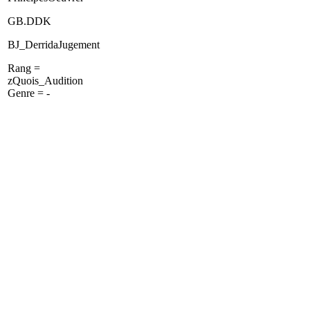
GB.DDK
BJ_DerridaJugement
Rang =
zQuois_Audition
Genre = -