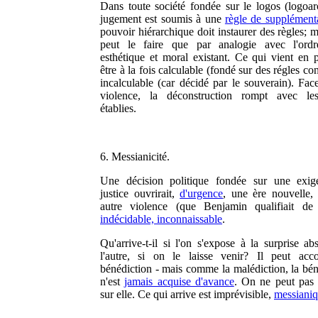
Dans toute société fondée sur le logos (logoarc
jugement est soumis à une
règle de supplémenta
pouvoir hiérarchique doit instaurer des règles; m
peut le faire que par analogie avec l'ordr
esthétique et moral existant. Ce qui vient en p
être à la fois calculable (fondé sur des régles co
incalculable (car décidé par le souverain). Face
violence, la déconstruction rompt avec les
établies.
6. Messianicité.
Une décision politique fondée sur une exig
justice ouvrirait,
d'urgence
, une ère nouvelle,
autre violence (que Benjamin qualifiait d
indécidable, inconnaissable
.
Qu'arrive-t-il si l'on s'expose à la surprise ab
l'autre, si on le laisse venir? Il peut acc
bénédiction - mais comme la malédiction, la bén
n'est
jamais acquise d'avance
. On ne peut pas
sur elle. Ce qui arrive est imprévisible,
messiani