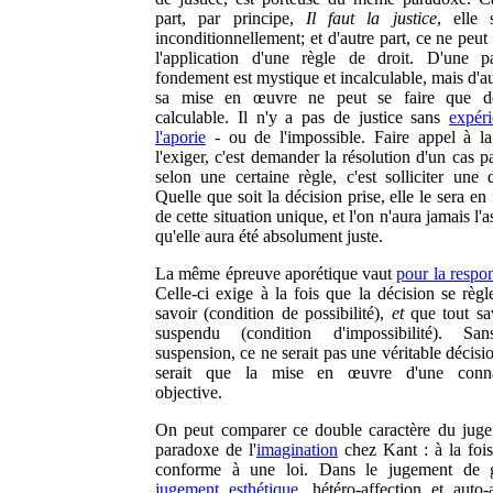
part, par principe,
Il faut la justice
, elle 
inconditionnellement; et d'autre part, ce ne peut
l'application d'une règle de droit. D'une p
fondement est mystique et incalculable, mais d'au
sa mise en œuvre ne peut se faire que d
calculable. Il n'y a pas de justice sans
expér
l'aporie
- ou de l'impossible. Faire appel à la 
l'exiger, c'est demander la résolution d'un cas pa
selon une certaine règle, c'est solliciter une d
Quelle que soit la décision prise, elle le sera en
de cette situation unique, et l'on n'aura jamais l'
qu'elle aura été absolument juste.
La même épreuve aporétique vaut
pour la respon
Celle-ci exige à la fois que la décision se règl
savoir (condition de possibilité),
et
que tout sav
suspendu (condition d'impossibilité). San
suspension, ce ne serait pas une véritable décisi
serait que la mise en œuvre d'une conna
objective.
On peut comparer ce double caractère du jug
paradoxe de l'
imagination
chez Kant : à la fois 
conforme à une loi. Dans le jugement de 
jugement esthétique
, hétéro-affection et auto-