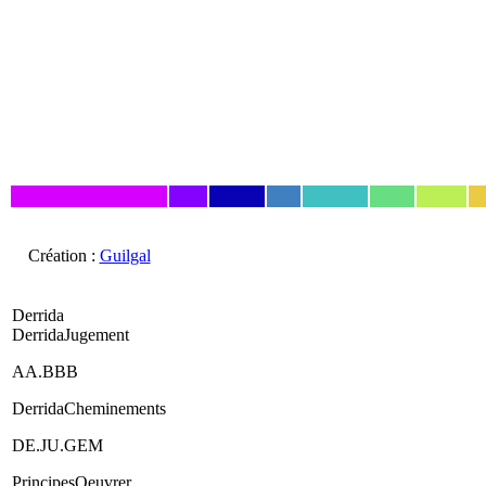
Création :
Guilgal
Derrida
DerridaJugement
AA.BBB
DerridaCheminements
DE.JU.GEM
PrincipesOeuvrer