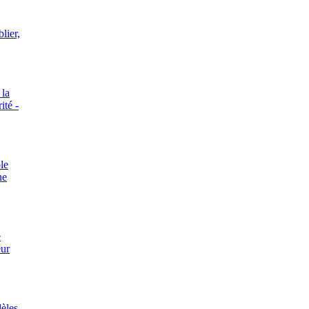
blier,
 la
ité -
le
ne
e
eur
èles