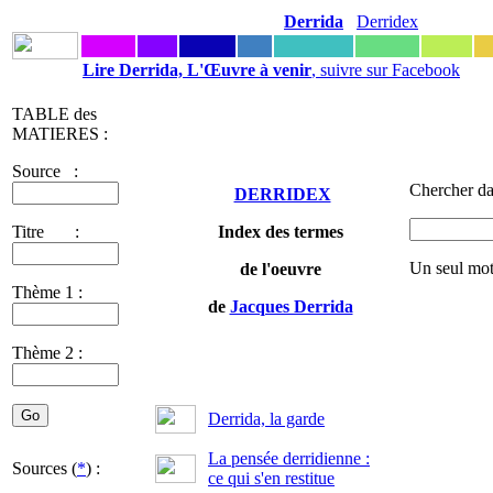
Derrida
Derridex
Lire Derrida, L'Œuvre à venir
, suivre sur Facebook
TABLE des
MATIERES :
Source :
Chercher da
DERRIDEX
Titre :
Index des termes
Un seul mot
de l'oeuvre
Thème 1 :
de
Jacques Derrida
Thème 2 :
Derrida, la garde
La pensée derridienne :
Sources (
*
) :
ce qui s'en restitue