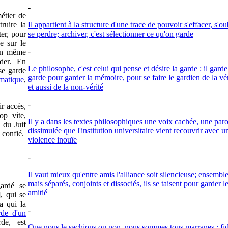
-
étier de
ruire la
Il appartient à la structure d'une trace de pouvoir s'effacer, s'ou
er, pour
se perdre; archiver, c'est sélectionner ce qu'on garde
e sur le
-
 en même
rder. En
Le philosophe, c'est celui qui pense et désire la garde : il garde
 se garde
garde pour garder la mémoire, pour se faire le gardien de la vér
matique
,
et aussi de la non-vérité
.
-
r accès,
op vite,
Il y a dans les textes philosophiques une voix cachée, une paro
, du Juif
dissimulée que l'institution universitaire vient recouvrir avec u
 confié.
violence inouïe
-
Il vaut mieux qu'entre amis l'alliance soit silencieuse; ensembl
mais séparés, conjoints et dissociés, ils se taisent pour garder l
ardé se
amitié
], qui se
a qui la
-
rde d'un
de, est
Que nous le sachions ou non, nous sommes tous marranes : fid