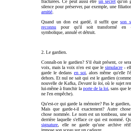
fracturées. Ce peut aussi être
un secret
qu'on g
silence pour préserver, par exemple, une filiati
amitié
.
Quand un don est gardé, il suffit que
son s
reconnu
pour qu'il soit transformé en 
symbolique, annulé et détruit.
2. Le gardien.
Connaît-on le gardien? S'il était présent, ce sera
voix, mais la voix n'en est que le
simulacre
- el
garde le dedans
en soi
, alors même qu'elle l'
dehors. Et nul ne sait qui est le gardien (comme
nouvelle de Kafka,
Devant la loi
, où le sujet r
lui-même à franchir la
porte de la loi
, sans que l
ne l'en empêche).
Qu'est-ce qui garde la mémoire? Pas le gardien,
Mais que garde-t-il exactement? Autre chos
chose nommée. Le nom est un tombeau, une sé
derrière laquelle s'efface ce qui est nommé. Qu
signature
, elle ne garde qu'une archive réif
impose son sceau sur un cadavre.