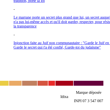
tradition, porte la loi
-
Le marrane porte un secret plus grand que lui, un secret auquel
n'a pas lui-même accès et qu'il doit garder, respecter, pour résis
la transparence
-
Injonction faite au Juif non communautaire : "Garde le Juif en 
Garde le secret qui t'a été confié, Garde-toi du judaïsme"
Marque déposée
Idixa
INPI 07 3 547 007