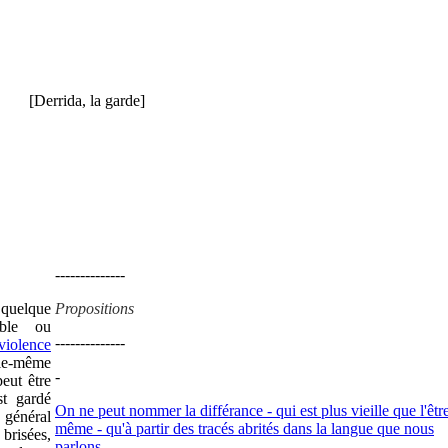
[Derrida, la garde]
--------------
 quelque
Propositions
able ou
--------------
violence
e-même
-
eut être
st gardé
On ne peut nommer la différance - qui est plus vieille que l'être
 général
même - qu'à partir des tracés abrités dans la langue que nous
risées,
parlons