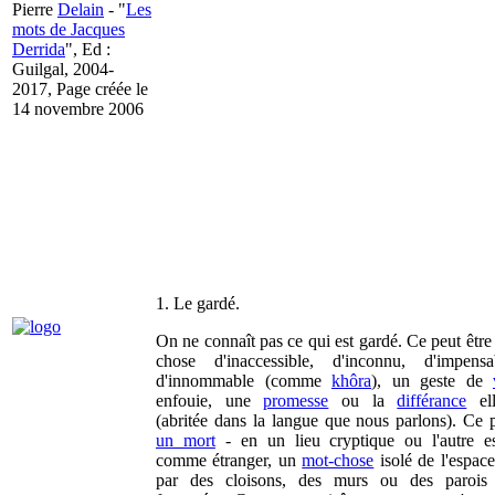
Pierre
Delain
- "
Les
mots de Jacques
Derrida
", Ed :
Guilgal, 2004-
2017, Page créée le
14 novembre 2006
1. Le gardé.
On ne connaît pas ce qui est gardé. Ce peut être
chose d'inaccessible, d'inconnu, d'impens
d'innommable (comme
khôra
), un geste de
enfouie, une
promesse
ou la
différance
ell
(abritée dans la langue que nous parlons). Ce p
un mort
- en un lieu cryptique ou l'autre e
comme étranger, un
mot-chose
isolé de l'espace
par des cloisons, des murs ou des parois b