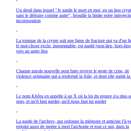
-
Un deuil dans lequel "Je garde le mort en moi, en un lieu cryp
sans le détruire comme autre", brouille la limite entre introjecti
incorporation
-
La topique de la crypte suit une ligne de fracture qui va d'un l
le mot-chose exclu, innommable, est gardé (non-lieu, hors-lieu,
vers un autre lieu
-
Chaque parole nouvelle peut faire revivre le geste de crise, de
violence originaire qui a renfermé la folie, et dont elle garde la
-
Le nom Khôra en appelle à un X où la loi du propre n'a plus 
sens, et qu'il faut garder, qu'il nous faut lui garder
-
La garde de l'archive, qui ordonne la mémoire et anticipe l'à-ve
enjoint aussi de mettre à mort l'archonte et tout ce qui, dans la