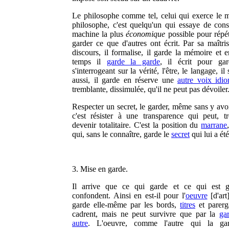
Le philosophe comme tel, celui qui exerce le m
philosophe, c'est quelqu'un qui essaye de const
machine la plus
économique
possible pour répét
garder ce que d'autres ont écrit. Par sa maîtris
discours, il formalise, il garde la mémoire et
temps il
garde la garde
, il écrit pour ga
s'interrogeant sur la vérité, l'être, le langage, il
aussi, il garde en réserve une
autre voix idio
tremblante, dissimulée, qu'il ne peut pas dévoiler
Respecter un secret, le garder, même sans y avoi
c'est résister à une transparence qui peut, tr
devenir totalitaire. C'est la position du
marrane
qui, sans le connaître, garde le
secret
qui lui a été
3. Mise en garde.
Il arrive que ce qui garde et ce qui est g
confondent. Ainsi en est-il pour l'
oeuvre
[d'art
garde elle-même par les bords,
titres
et parerg
cadrent, mais ne peut survivre que par la
ga
autre
. L'oeuvre, comme l'autre qui la gar