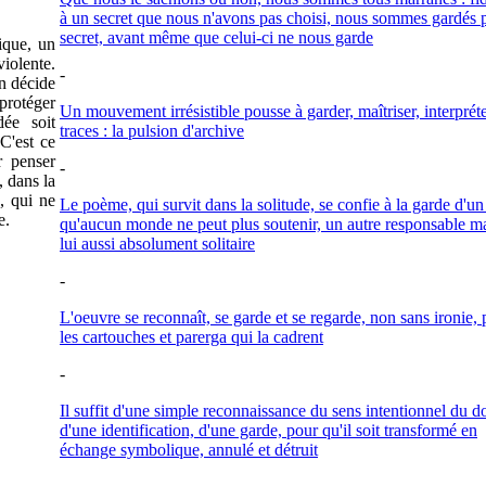
à un secret que nous n'avons pas choisi, nous sommes gardés 
secret, avant même que celui-ci ne nous garde
ique, un
violente.
-
n décide
 protéger
Un mouvement irrésistible pousse à garder, maîtriser, interpréte
dée soit
traces : la pulsion d'archive
 C'est ce
r penser
-
, dans la
n, qui ne
Le poème, qui survit dans la solitude, se confie à la garde d'un
e.
qu'aucun monde ne peut plus soutenir, un autre responsable m
lui aussi absolument solitaire
-
L'oeuvre se reconnaît, se garde et se regarde, non sans ironie, 
les cartouches et parerga qui la cadrent
-
Il suffit d'une simple reconnaissance du sens intentionnel du d
d'une identification, d'une garde, pour qu'il soit transformé en
échange symbolique, annulé et détruit