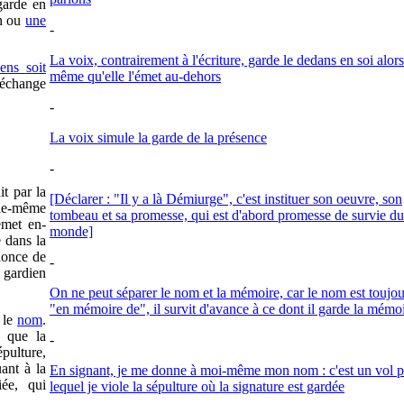
arde en
on ou
une
-
La voix, contrairement à l'écriture, garde le dedans en soi alors
ens soit
même qu'elle l'émet au-dehors
échange
-
La voix simule la garde de la présence
-
it par la
[Déclarer : "Il y a là Démiurge", c'est instituer son oeuvre, son
le-même
tombeau et sa promesse, qui est d'abord promesse de survie du
émet en-
monde]
 dans la
enonce de
-
e gardien
On ne peut séparer le nom et la mémoire, car le nom est toujou
"en mémoire de", il survit d'avance à ce dont il garde la mémo
 le
nom
.
e que la
-
pulture,
ant à la
En signant, je me donne à moi-même mon nom : c'est un vol p
iée, qui
lequel je viole la sépulture où la signature est gardée