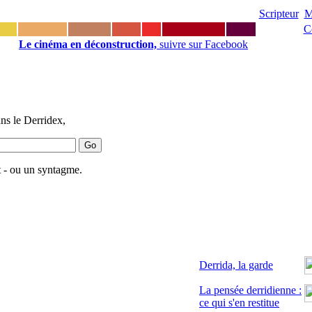
Scripteur
M
C
Le cinéma en déconstruction,
suivre sur Facebook
ns le Derridex,
 - ou un syntagme.
Derrida, la garde
La pensée derridienne :
ce qui s'en restitue