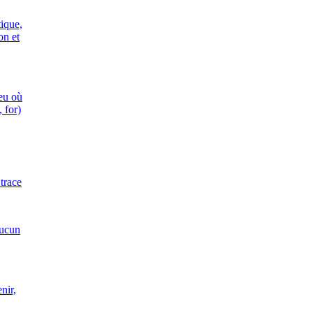
tique,
on et
ieu où
 for)
 trace
aucun
nir,