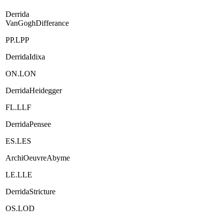
Derrida
VanGoghDifferance
PP.LPP
DerridaIdixa
ON.LON
DerridaHeidegger
FL.LLF
DerridaPensee
ES.LES
ArchiOeuvreAbyme
LE.LLE
DerridaStricture
OS.LOD