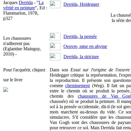
Jacques
Derrida
- "
La
Derrida, Heidegger
vérité en peinture
", Ed :
Flammarion, 1978,
La chaussé
p327
la série d
Derrida, la pensée
Les chaussures
n'adherent pas
Oeuvre, mise en abyme
(Eglantine Mainguy,
2010) -
Derrida, la stricture
Pour l'acquérir, cliquez
Dans son
Essai sur l'origine de l'oeuvre
Heidegger critique la représentation, l'expre
sur le livre
la reproduction. Il présente son question
comme
cheminement
(Weg). Il fait un par
entre le chemin où se produit la pensée,
chemin des
chaussures de Van Gog
chaussée) où se produit la peinture. Il man
sol à la pensée occidentale, dit-il (le sol gre
mots marchent au-dessus du vide. Ce so
simulacres. S'il considère que les chaussu
Van Gogh sont des chaussures de paysan,
pour retrouver ce sol. Mais Derrida fait rem