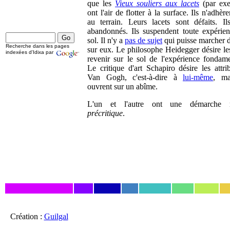
que les
Vieux souliers aux lacets
(par exe
ont l'air de flotter à la surface. Ils n'adhèr
au terrain. Leurs lacets sont défaits. Il
abandonnés. Ils suspendent toute expérie
sol. Il n'y a
pas de sujet
qui puisse marcher 
Recherche dans les pages
sur eux. Le philosophe Heidegger désire les
indexées d'Idixa par
revenir sur le sol de l'expérience fondame
Le critique d'art Schapiro désire les attri
Van Gogh, c'est-à-dire à
lui-même
, ma
ouvrent sur un abîme.
L'un et l'autre ont une démarche n
précritique
.
Création :
Guilgal