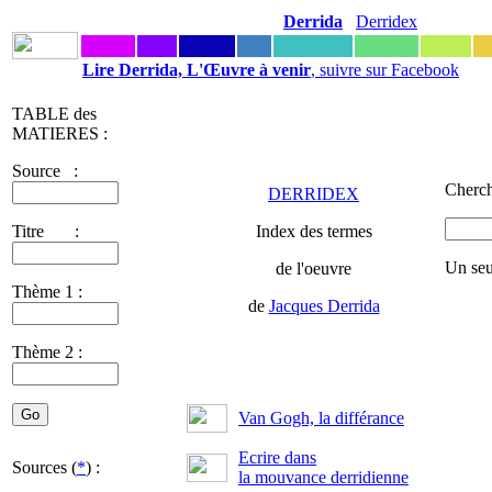
Derrida
Derridex
Lire Derrida, L'Œuvre à venir
, suivre sur Facebook
TABLE des
MATIERES :
Source :
Cherch
DERRIDEX
Titre :
Index des termes
Un seu
de l'oeuvre
Thème 1 :
de
Jacques Derrida
Thème 2 :
Van Gogh, la différance
Ecrire dans
Sources (
*
) :
la mouvance derridienne