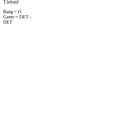
T.lefond
Rang = O
Genre = DET -
DET