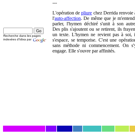
---
L'opération de
pliure
chez Derrida renvoie 
l'
auto-affection
. De même que je m'entend
parler, l'hymen déchiré s'unit à son autre
Des plis s'ajoutent ou se retirent, ils frayen
un texte. L'hymen ne revient pas à soi, i
Recherche dans les pages
s'espace, se temporise. C'est une opératio
indexées d'Idixa par
sans méthode ni commencement. On s'
engage. Elle s'ouvre par affinités.