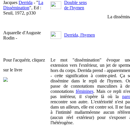
Jacques
Derrida
- "
La
Double sens
Dissémination
", Ed :
de l'hymen
Seuil, 1972, p330
La disséminat
Aquarelle d'Auguste
Derrida, l'hymen
Rodin -
Pour l'acquérir, cliquez
Le mot "dissémination" évoque un
extension vers l'extérieur, un jet de sperm
sur le livre
hors du corps. Derrida prend - apparemmen
- cette signification à contre-pied. Ça s
dissémine dans le repli de l'hymen. O
passe de connotations masculines à de
connotations
féminines
. Mais ce repli n'es
pas intérieur, il s'opère là où la
paro
rencontre son autre. L'extériorité n'est pa
dans un ailleurs, elle est contre soi. Il ne fau
à l'intimité mallarméenne aucun référen
(aucun réel extérieur) pour s'exposer 
l'hétérogène.