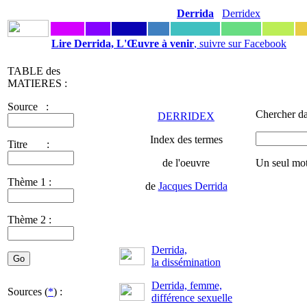
Derrida
Derridex
Lire Derrida, L'Œuvre à venir
, suivre sur Facebook
TABLE des
MATIERES :
Source :
Chercher da
DERRIDEX
Index des termes
Titre :
de l'oeuvre
Un seul mot
Thème 1 :
de
Jacques Derrida
Thème 2 :
Derrida,
la dissémination
Derrida, femme,
Sources (
*
) :
différence sexuelle