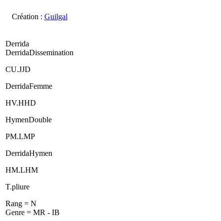
Création :
Guilgal
Derrida
DerridaDissemination
CU.JJD
DerridaFemme
HV.HHD
HymenDouble
PM.LMP
DerridaHymen
HM.LHM
T.pliure
Rang = N
Genre = MR - IB