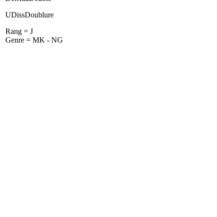
UDissDoublure
Rang = J
Genre = MK - NG