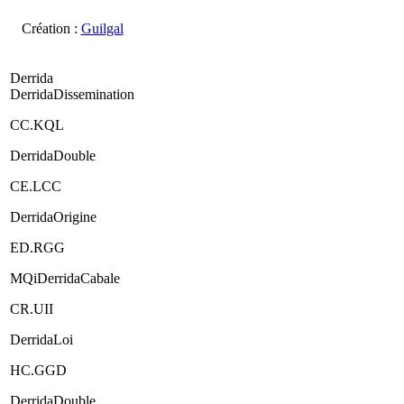
Création :
Guilgal
Derrida
DerridaDissemination
CC.KQL
DerridaDouble
CE.LCC
DerridaOrigine
ED.RGG
MQiDerridaCabale
CR.UII
DerridaLoi
HC.GGD
DerridaDouble