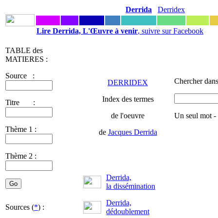
Derrida
Derridex
Lire Derrida, L'Œuvre à venir
, suivre sur Facebook
TABLE des
MATIERES :
Source :
Chercher dans
DERRIDEX
Index des termes
Titre :
de l'oeuvre
Un seul mot -
Thème 1 :
de
Jacques Derrida
Thème 2 :
Derrida,
la dissémination
Derrida,
Sources (
*
) :
dédoublement