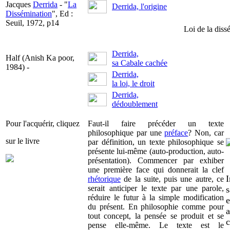
Jacques
Derrida
- "
La
Derrida, l'origine
Dissémination
", Ed :
Seuil, 1972, p14
Loi de la dis
Derrida,
Half (Anish Ka poor,
sa Cabale cachée
1984) -
Derrida,
la loi, le droit
Derrida,
dédoublement
Pour l'acquérir, cliquez
Faut-il faire précéder un texte
philosophique par une
préface
? Non, car
sur le livre
par définition, un texte philosophique se
présente lui-même (auto-production, auto-
présentation). Commencer par exhiber
une première face qui donnerait la clef
I
rhétorique
de la suite, puis une autre, ce
serait anticiper le texte par une parole,
s
réduire le futur à la simple modification
e
du présent. En philosophie comme pour
a
tout concept, la pensée se produit et se
c
pense elle-même. Le texte est le