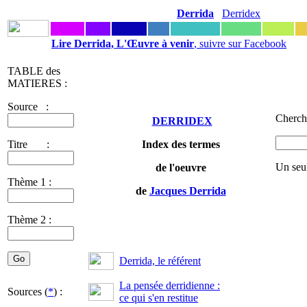
Derrida
Derridex
Lire Derrida, L'Œuvre à venir
, suivre sur Facebook
TABLE des
MATIERES :
Source :
Cherche
DERRIDEX
Titre :
Index des termes
Un seu
de l'oeuvre
Thème 1 :
de
Jacques Derrida
Thème 2 :
Derrida, le référent
La pensée derridienne :
Sources (
*
) :
ce qui s'en restitue