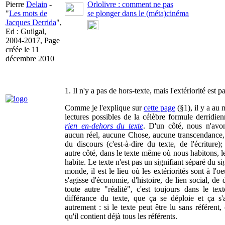
Pierre
Delain
-
Orlolivre : comment ne pas
"
Les mots de
se plonger dans le (méta)cinéma
Jacques Derrida
",
Ed : Guilgal,
2004-2017, Page
créée le 11
décembre 2010
1. Il n'y a pas de hors-texte, mais l'extériorité est pa
Comme je l'explique sur
cette page
(§1), il y a au
lectures possibles de la célèbre formule derridie
rien en-dehors du texte
. D'un côté, nous n'avo
aucun réel, aucune Chose, aucune transcendance,
du discours (c'est-à-dire du texte, de l'écriture)
autre côté, dans le texte même où nous habitons, le
habite. Le texte n'est pas un signifiant séparé du si
monde, il est le lieu où les extériorités sont à l'oe
s'agisse d'économie, d'histoire, de lien social, de 
toute autre "réalité", c'est toujours dans le tex
différance du texte, que ça se déploie et ça s'a
autrement : si le texte peut être lu sans référent, 
qu'il contient déjà tous les référents.