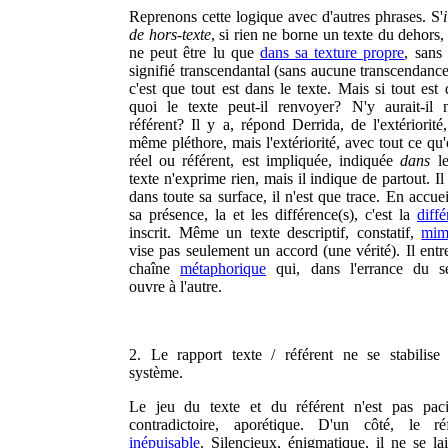
Reprenons cette logique avec d'autres phrases. S'
de hors-texte
, si rien ne borne un texte du dehors, 
ne peut être lu que
dans sa texture propre
, sans 
signifié transcendantal (sans aucune transcendance
c'est que tout est dans le texte. Mais si tout est 
quoi le texte peut-il renvoyer? N'y aurait-il n
référent? Il y a, répond Derrida, de l'extériorité
même pléthore, mais l'extériorité, avec tout ce 
réel ou référent, est impliquée, indiquée
dans
le
texte n'exprime rien, mais il indique de partout. Il
dans toute sa surface, il n'est que trace. En accuei
sa présence, la et les différence(s), c'est la
diff
inscrit. Même un texte descriptif, constatif,
mim
vise pas seulement un accord (une vérité). Il ent
chaîne
métaphorique
qui, dans l'errance du s
ouvre à l'autre.
2. Le rapport texte / référent ne se stabilise
système.
Le jeu du texte et du référent n'est pas pacif
contradictoire, aporétique. D'un côté, le ré
inépuisable
. Silencieux, énigmatique, il ne se la