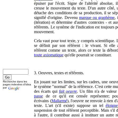
épuiser par l'écrit. Signe de l'altérité absolue, il
creuse le mouvement du texte. D'un autre côté, u
détache des conditions de sa production, il se sé
signifié d'origine. Devenu
marque ou graphème
, 
(itération) et détermine d'autres contextes - et aus
référents. Le système de l'indication est toujours p
mouvement.
Cela vaut pour tout texte, y compris scientifique. 
se définit par son référent : le vivant. Si elle
référent comme un texte, alors ce texte la débor
toute axiomatique
qu'elle pourrait se constituer.
3. Oeuvres, textes et référents.
En jouant sur les limites, sur les cadres, une oeuv
Recherche dans les
pages indexées d'Idixa
le système "normal" de la référence. C'est cette mul
par
des écarts qui
fait oeuvre
. Un film n'a de valeur
passe
de ce qu'il est censée représenter; pou
écrivains (
Mallarmé
), l'oeuvre ne renvoie à rien d'
texte. L'art (s'il existe) suppose un tel
éloign
suspension de tout référent perceptible. Mais s'il 
à l'autre, il contribue aussi à instituer un autre r