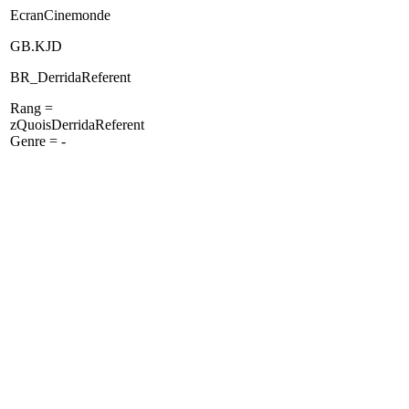
EcranCinemonde
GB.KJD
BR_DerridaReferent
Rang =
zQuoisDerridaReferent
Genre = -