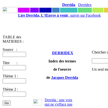
Derrida
Derridex
Lire Derrida, L'Œuvre à venir
, suivre sur Facebook
TABLE des
MATIERES :
Source :
Chercher d
DERRIDEX
Index des termes
Titre :
de l'oeuvre
Un seul mo
Thème 1 :
de
Jacques Derrida
Thème 2 :
Derrida : une voix
qui ne s'efface pas