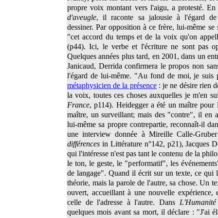
propre voix montant vers l'aigu, a protesté. E
d'aveugle
, il raconte sa jalousie à l'égard de
dessiner. Par opposition à ce frère, lui-même se
"cet accord du temps et de la voix qu'on appell
(p44). Ici, le verbe et l'écriture ne sont pas o
Quelques années plus tard, en 2001, dans un en
Janicaud, Derrida confirmera le propos non sans
l'égard de lui-même. "Au fond de moi, je suis 
métaphysicien de la présence
: je ne désire rien 
la voix, toutes ces choses auxquelles je m'en sui
France
, p114). Heidegger a été un maître pour l
maître, un surveillant; mais des "contre", il en 
lui-même sa propre contrepartie, reconnaît-il da
une interview donnée à Mireille Calle-Grube
différences
in Littérature n°142, p21), Jacques D
qui l'intéresse n'est pas tant le contenu de la phi
le ton, le geste, le "performatif", les événements", 
de langage". Quand il écrit sur un texte, ce qui le
théorie, mais la parole de l'autre, sa chose. Un te
ouvert, accueillant à une nouvelle expérience, e
celle de l'adresse à l'autre. Dans
L'Humanité
quelques mois avant sa mort, il déclare : "J'ai él