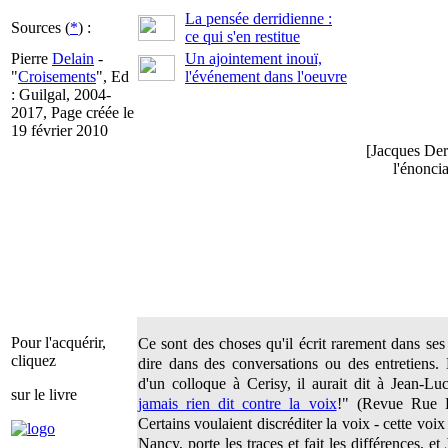
La pensée derridienne :
Sources (
*
) :
ce qui s'en restitue
Pierre
Delain
-
Un ajointement inouï,
"
Croisements
", Ed
l'événement dans l'oeuvre
: Guilgal, 2004-
2017, Page créée le
19 février 2010
[Jacques Derr
l'énoncia
Pour l'acquérir,
Ce sont des choses qu'il écrit rarement dans ses 
cliquez
dire dans des conversations ou des entretiens.
d'un colloque à Cerisy, il aurait dit à Jean-
sur le livre
jamais rien dit contre la voix
!" (Revue Rue D
Certains voulaient discréditer la voix - cette voi
Nancy, porte les traces et fait les différences, e