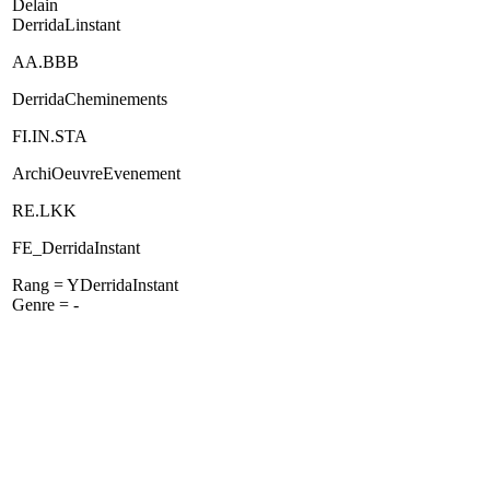
Delain
DerridaLinstant
AA.BBB
DerridaCheminements
FI.IN.STA
ArchiOeuvreEvenement
RE.LKK
FE_DerridaInstant
Rang = YDerridaInstant
Genre = -