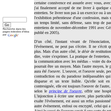
certaine connivence est assurée avec vous, ave
j'ai finalement accepté de me livrer à quelque 
entretien. Se livrer non pas à un exercice ou à u
l'exhibition prétentieuse d'une confession, mais
un temps limité, sans défense, sans trop de pa
entretiens de novembre-décembre 1991 avec Gér
Recherche dans les
pages indexées d'Idixa
publié en 2005).
par
D'un côté, l'instant vivant de l'énonciation
l'événement, ne peut pas s'écrire. Il ne s'écrit q
plus. Mais d'un autre côté, le
désir
de restitution
dire, voire s'exprimer. La pratique de l'entretien
la communication avec les médias – voire du do
pourrait être un moyen. Mais l'autre moyen, le p
aura été
l'oeuvre
. L'oeuvre, et l'oeuvre seule, p
contradiction ou du paradoxe indépassables qui
disparue et un texte lisible. Qu'elle soit en
contresignée, elle est toujours l'oeuvre de l'autre, 
selon le
principe de l'oeuvre
, offrir une hospit
L'injonction à écrire une œuvre, plus particul
exalte l'événement, est aussi un refus passionné
autre événement, enfoui ou encrypté, celui qui a
Ainsi le souci de l'oeuvre serait-il une sorte de r