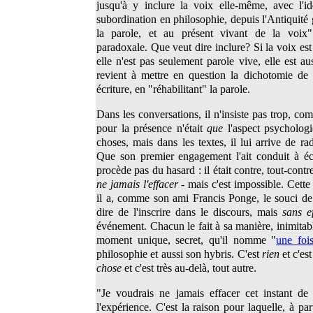
jusqu'à y inclure la voix elle-même, avec l'id
subordination en philosophie, depuis l'Antiquité g
la parole, et au présent vivant de la voix"
paradoxale. Que veut dire inclure? Si la voix est
elle n'est pas seulement parole vive, elle est aus
revient à mettre en question la dichotomie de 
écriture, en "réhabilitant" la parole.
Dans les conversations, il n'insiste pas trop, com
pour la présence n'était
que
l'aspect psycholog
choses, mais dans les textes, il lui arrive de rad
Que son premier engagement l'ait conduit à é
procède pas du hasard : il était contre, tout-contre.
ne jamais l'effacer
- mais c'est impossible. Cette
il a, comme son ami Francis Ponge, le souci d
dire de l'inscrire dans le discours, mais
sans e
événement. Chacun le fait à sa manière, inimitab
moment unique, secret, qu'il nomme "
une foi
philosophie et aussi son hybris. C'est
rien
et c'est
chose
et c'est très au-delà, tout autre.
"Je voudrais ne jamais effacer cet instant de 
l'expérience. C'est la raison pour laquelle, à p