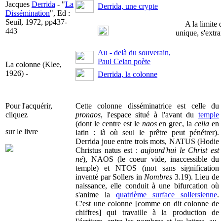
Jacques
Derrida
- "
La
Derrida, une crypte
Dissémination
", Ed :
Seuil, 1972, pp437-
A la limite
443
unique, s'extra
Au - delà du souverain,
Paul Celan poète
La colonne (Klee,
1926) -
Derrida, la colonne
Pour l'acquérir,
Cette colonne disséminatrice est celle du
cliquez
pronaos
, l'espace situé à l'avant du
temple
(dont le centre est le
naos
en grec, la
cella
en
sur le livre
latin : là où seul le prêtre peut pénétrer).
Derrida joue entre trois mots, NATUS (Hodie
Christus natus est :
aujourd'hui le Christ est
né
), NAOS (le coeur vide, inaccessible du
temple) et NTOS (mot sans signification
inventé par Sollers in
Nombres
3.19). Lieu de
naissance, elle conduit à une bifurcation où
s'anime la
quatrième surface sollersienne
.
C'est une colonne [comme on dit colonne de
chiffres] qui travaille à la production de