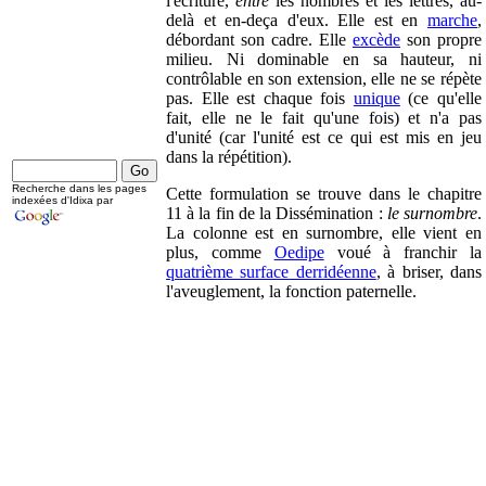
l'écriture,
entre
les nombres et les lettres, au-
delà et en-deça d'eux. Elle est en
marche
,
débordant son cadre. Elle
excède
son propre
milieu. Ni dominable en sa hauteur, ni
contrôlable en son extension, elle ne se répète
pas. Elle est chaque fois
unique
(ce qu'elle
fait, elle ne le fait qu'une fois) et n'a pas
d'unité (car l'unité est ce qui est mis en jeu
dans la répétition).
Recherche dans les pages
Cette formulation se trouve dans le chapitre
indexées d'Idixa par
11 à la fin de la Dissémination :
le surnombre
.
La colonne est en surnombre, elle vient en
plus, comme
Oedipe
voué à franchir la
quatrième surface derridéenne
, à briser, dans
l'aveuglement, la fonction paternelle.