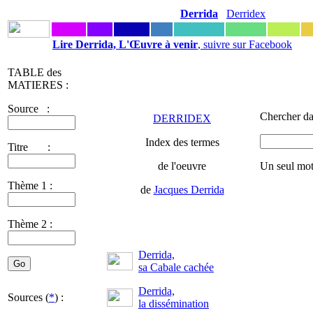
Derrida
Derridex
Lire Derrida, L'Œuvre à venir
, suivre sur Facebook
TABLE des
MATIERES :
Source :
Chercher da
DERRIDEX
Index des termes
Titre :
de l'oeuvre
Un seul mot
Thème 1 :
de
Jacques Derrida
Thème 2 :
Derrida,
sa Cabale cachée
Derrida,
Sources (
*
) :
la dissémination