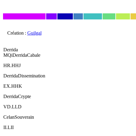
Création :
Guilgal
Derrida
MQiDerridaCabale
HR.HHJ
DerridaDissemination
EX.HHK
DerridaCrypte
VD.LLD
CelanSouverain
II.LII