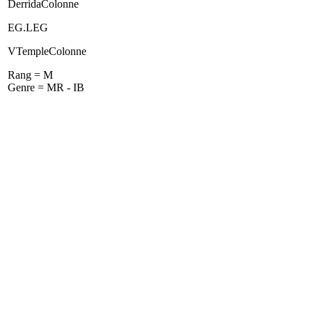
DerridaColonne
EG.LEG
VTempleColonne
Rang = M
Genre = MR - IB