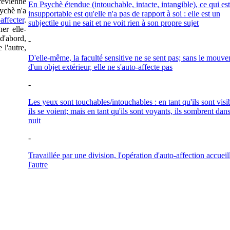
revienne
En Psychè étendue (intouchable, intacte, intangible), ce qui est
sychè n'a
insupportable est qu'elle n'a pas de rapport à soi : elle est un
affecter
.
subjectile qui ne sait et ne voit rien à son propre sujet
er elle-
d'abord,
-
 l'autre,
D'elle-même, la faculté sensitive ne se sent pas; sans le mouv
d'un objet extérieur, elle ne s'auto-affecte pas
-
Les yeux sont touchables/intouchables : en tant qu'ils sont visi
ils se voient; mais en tant qu'ils sont voyants, ils sombrent dans
nuit
-
Travaillée par une division, l'opération d'auto-affection accueil
l'autre