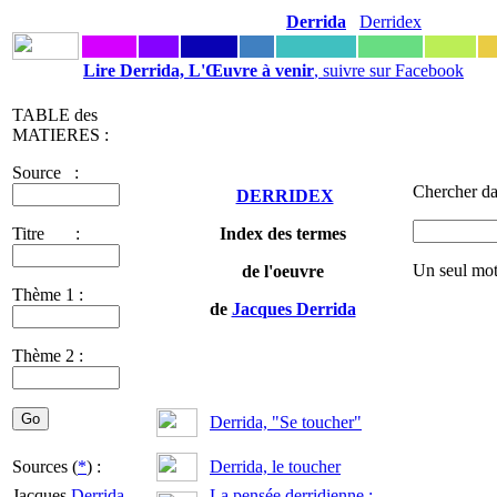
Derrida
Derridex
Lire Derrida, L'Œuvre à venir
, suivre sur Facebook
TABLE des
MATIERES :
Source :
Chercher da
DERRIDEX
Titre :
Index des termes
Un seul mot
de l'oeuvre
Thème 1 :
de
Jacques Derrida
Thème 2 :
Derrida, "Se toucher"
Sources (
*
) :
Derrida, le toucher
Jacques
Derrida
-
La pensée derridienne :