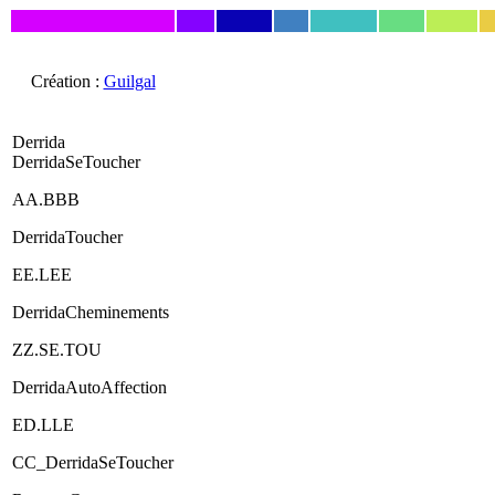
Création :
Guilgal
Derrida
DerridaSeToucher
AA.BBB
DerridaToucher
EE.LEE
DerridaCheminements
ZZ.SE.TOU
DerridaAutoAffection
ED.LLE
CC_DerridaSeToucher