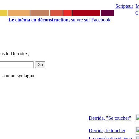
Scripteur
M
C
Le cinéma en déconstruction,
suivre sur Facebook
ns le Derridex,
 - ou un syntagme.
Derrida, "Se toucher"
Derrida, le toucher
La pensée derridienne :