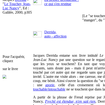
"
Le Toucher, Jean-
ce qui s'en restitue
Luc Nancy
", Ed :
Galilée, 2000, p305
[Le "se toucher
"manger", du "b
Derrida,
auto - affection
Jacques Derrida entame son livre intitulé
Le 
Pour l'acquérir,
Jean-Luc Nancy
par une question sur le regard
cliquez
que les yeux se touchent? En tant que voy
voyants, sans doute pas - mais il peut m'arrive
sur le livre
touché par cet autre qui me regarde sans que je
invité. L'autre me visite alors - me caresse, me
coup, me bénit. Ainsi s'ouvre la question du "se
: une
aporie
, celle d'un croisement où 
touchable/intouchable
ne se touchent que dans la
A partir de la phrase de Freud reprise par 
Nancy,
Psychè est étendue, n'en sait rien
, Derr