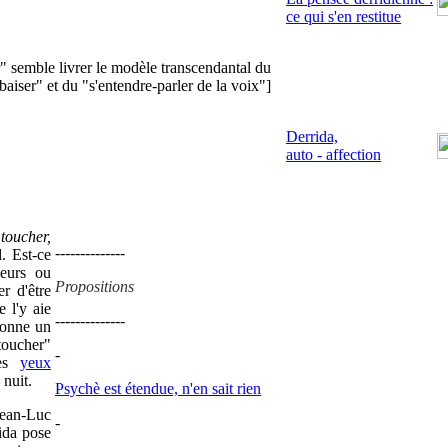
ce qui s'en restitue
" semble livrer le modèle transcendantal du
aiser" et du "s'entendre-parler de la voix"]
Derrida,
auto - affection
toucher,
--------------
. Est-ce
eurs ou
Propositions
r d'être
 l'y aie
--------------
 donne un
 toucher"
-
les
yeux
 nuit.
Psychè est étendue, n'en sait rien
Jean-Luc
-
ida pose