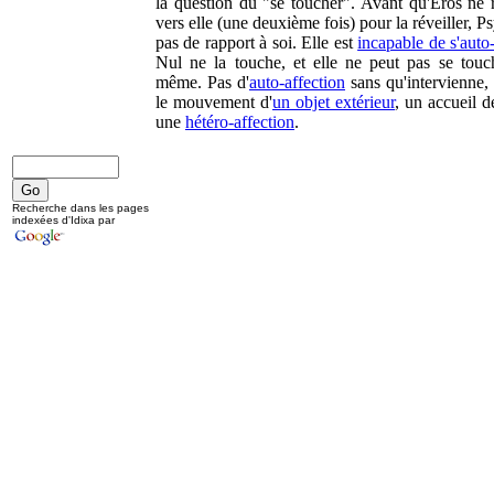
la question du "se toucher". Avant qu'Eros ne 
vers elle (une deuxième fois) pour la réveiller, P
pas de rapport à soi. Elle est
incapable de s'auto-
Nul ne la touche, et elle ne peut pas se touch
même. Pas d'
auto-affection
sans qu'intervienne, 
le mouvement d'
un objet extérieur
, un accueil de
une
hétéro-affection
.
Recherche dans les pages
indexées d'Idixa par