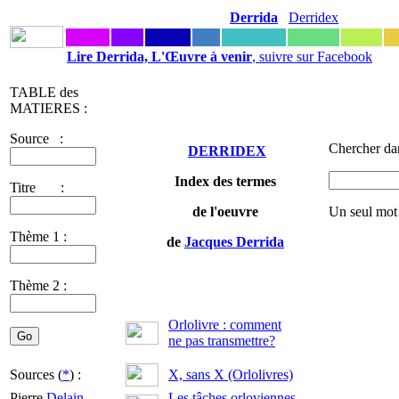
Derrida
Derridex
Lire Derrida, L'Œuvre à venir
, suivre sur Facebook
TABLE des
MATIERES :
Source :
Chercher dan
DERRIDEX
Index des termes
Titre :
de l'oeuvre
Un seul mot
Thème 1 :
de
Jacques Derrida
Thème 2 :
Orlolivre : comment
ne pas transmettre?
Sources (
*
) :
X, sans X (Orlolivres)
Pierre
Delain
-
Les tâches orloviennes