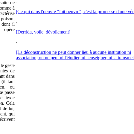
-
suite de
nomme à
[Ce qui dans l'oeuvre "fait oeuvre", c'est la promesse d'une vér
ctérise
 poison,
-
 dont il
i opère
[Derrida, voile, dévoilement]
-
[La déconstruction ne peut donner lieu à aucune institution ni
association; on ne peut ni l'étudier, ni l'enseigner, ni la transmet
 le geste
entés de
ant dans
(il faut
ien, ou
 se passe
e texte
on. Cela
 de lui,
ent, qui
 écrivent