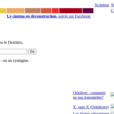
Scripteur
M
C
Le cinéma en déconstruction,
suivre sur Facebook
s le Derridex,
 - ou un syntagme.
Orlolivre : comment
ne pas transmettre?
X, sans X (Orlolivres)
Les tâches orloviennes