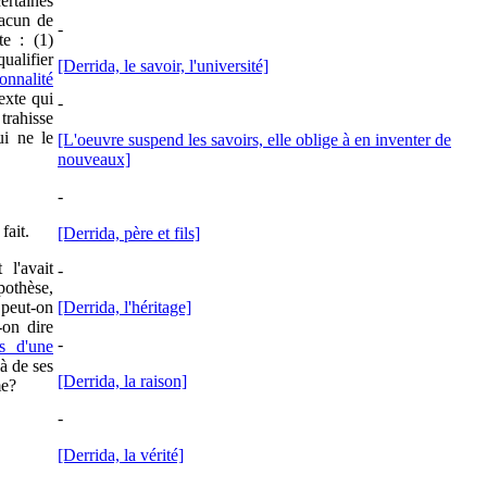
ertaines
hacun de
-
te : (1)
ualifier
[Derrida, le savoir, l'université]
onnalité
exte qui
-
trahisse
ui ne le
[L'oeuvre suspend les savoirs, elle oblige à en inventer de
nouveaux]
-
fait.
[Derrida, père et fils]
 l'avait
-
pothèse,
 peut-on
[Derrida, l'héritage]
-on dire
-
us d'une
là de ses
[Derrida, la raison]
me?
-
[Derrida, la vérité]