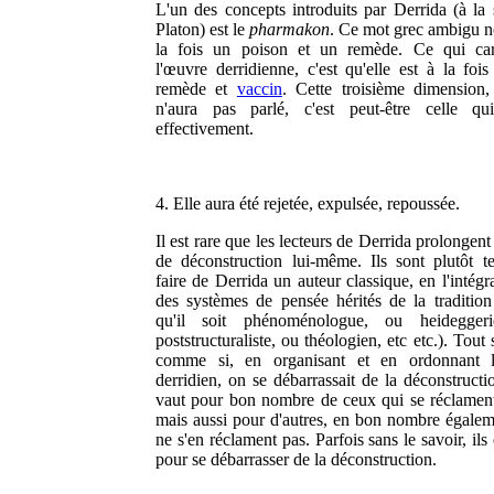
L'un des concepts introduits par Derrida (à la 
Platon) est le
pharmakon
. Ce mot grec ambigu 
la fois un poison et un remède. Ce qui cara
l'œuvre derridienne, c'est qu'elle est à la fois
remède et
vaccin
. Cette troisième dimension,
n'aura pas parlé, c'est peut-être celle qu
effectivement.
4. Elle aura été rejetée, expulsée, repoussée.
Il est rare que les lecteurs de Derrida prolongent
de déconstruction lui-même. Ils sont plutôt t
faire de Derrida un auteur classique, en l'intégr
des systèmes de pensée hérités de la tradition 
qu'il soit phénoménologue, ou heidegger
poststructuraliste, ou théologien, etc etc.). Tout
comme si, en organisant et en ordonnant l
derridien, on se débarrassait de la déconstructi
vaut pour bon nombre de ceux qui se réclament
mais aussi pour d'autres, en bon nombre égalem
ne s'en réclament pas. Parfois sans le savoir, ils
pour se débarrasser de la déconstruction.