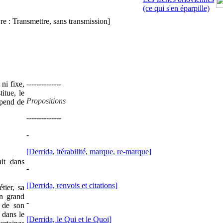
(ce qui s'en éparpille)
re : Transmettre, sans transmission]
 ni fixe,
--------------
itue, le
Propositions
épend de
--------------
-
[Derrida, itérabilité, marque, re-marque]
it dans
-
[Derrida, renvois et citations]
tier, sa
un grand
-
n de son
 dans le
[Derrida, le Qui et le Quoi]