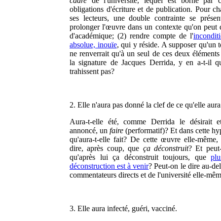
cadre
de l'université, lequel est borné par c
obligations d'écriture et de publication. Pour c
ses lecteurs, une double contrainte se présen
prolonger l'œuvre dans un contexte qu'on peut q
d'académique; (2) rendre compte de l'
inconditi
absolue, inouïe
, qui y réside. A supposer qu'un t
ne renverrait qu'à un seul de ces deux éléments 
la signature de Jacques Derrida, y en a-t-il q
trahissent pas?
2. Elle n'aura pas donné la clef de ce qu'elle aura 
Aura-t-elle été, comme Derrida le désirait et
annoncé, un
faire
(performatif)? Et dans cette hy
qu'aura-t-elle fait? De cette œuvre elle-même,
dire, après coup, que
ça déconstruit
? Et peut
qu'après lui ça déconstruit toujours, que
pl
déconstruction est à venir
? Peut-on le dire au-de
commentateurs directs et de l'université elle-mê
3. Elle aura infecté, guéri, vacciné.