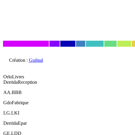
Création :
Guilgal
OrloLivres
DerridaReception
AA.BBB
GdoFabrique
LG.LKI
DerridaEpar
GE.LDD