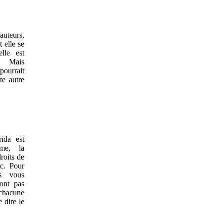
auteurs,
t elle se
lle est
e. Mais
 pourrait
te autre
rida est
ême, la
roits de
tc. Pour
es vous
sont pas
chacune
 dire le