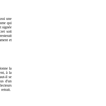
ussi une
isme qui
it signée
cret soit
esterait
mment et
donne la
nt, à la
aut-il se
lus d'un
 lecteurs
retrait.