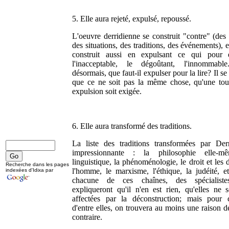
5. Elle aura rejeté, expulsé, repoussé.
L'oeuvre derridienne se construit "contre" (des 
des situations, des traditions, des événements), e
construit aussi en expulsant ce qui pour e
l'inacceptable, le dégoûtant, l'innommabl
désormais, que faut-il expulser pour la lire? Il se
que ce ne soit pas la même chose, qu'une tou
expulsion soit exigée.
6. Elle aura transformé des traditions.
La liste des traditions transformées par Der
impressionnante : la philosophie elle-m
linguistique, la phénoménologie, le droit et les d
Recherche dans les pages
l'homme, le marxisme, l'éthique, la judéité, e
indexées d'Idixa par
chacune de ces chaînes, des spécialist
expliqueront qu'il n'en est rien, qu'elles ne 
affectées par la déconstruction; mais pour 
d'entre elles, on trouvera au moins une raison de
contraire.