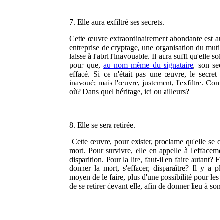
7. Elle aura exfiltré ses secrets.
Cette œuvre extraordinairement abondante est a
entreprise de cryptage, une organisation du mut
laisse à l'abri l'inavouable. Il aura suffi qu'elle so
pour que,
au nom même du signataire
, son se
effacé. Si ce n'était pas une œuvre, le secret r
inavoué; mais l'œuvre, justement, l'exfiltre. Co
où? Dans quel héritage, ici ou ailleurs?
8. Elle se sera retirée.
Cette œuvre, pour exister, proclame qu'elle se 
mort. Pour survivre, elle en appelle à l'effaceme
disparition. Pour la lire, faut-il en faire autant? F
donner la mort, s'effacer, disparaître? Il y a p
moyen de le faire, plus d'une possibilité pour les
de se retirer devant elle, afin de donner lieu à son 