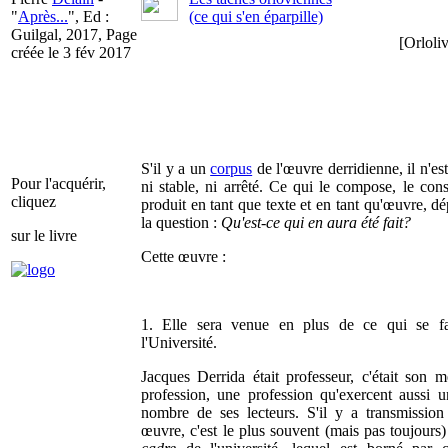
"
Après...
", Ed :
(ce qui s'en éparpille)
Guilgal, 2017, Page
[Orloliv
créée le 3 fév 2017
S'il y a un
corpus
de l'œuvre derridienne, il n'est
Pour l'acquérir,
ni stable, ni arrêté. Ce qui le compose, le const
cliquez
produit en tant que texte et en tant qu'œuvre, d
la question :
Qu'est-ce qui en aura été fait?
sur le livre
Cette œuvre :
1. Elle sera venue en plus de ce qui se fa
l'Université.
Jacques Derrida était professeur, c'était son mé
profession, une profession qu'exercent aussi 
nombre de ses lecteurs. S'il y a transmissio
œuvre, c'est le plus souvent (mais pas toujours)