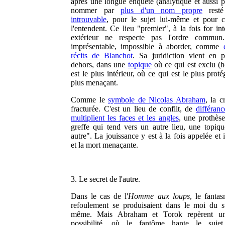
après une longue enquête (analytique et aussi p
nommer par
plus d'un nom propre
resté 
introuvable
, pour le sujet lui-même et pour 
l'entendent. Ce lieu "premier", à la fois for int
extérieur ne respecte pas l'ordre commun.
imprésentable, impossible à aborder, comme
récits de Blanchot
. Sa juridiction vient en p
dehors, dans une
topique
où ce qui est exclu (h
est le plus intérieur, où ce qui est le plus proté
plus menaçant.
Comme le
symbole de Nicolas Abraham
, la c
fracturée. C'est un lieu de conflit, de
différanc
multiplient les faces et les angles
, une prothès
greffe qui tend vers un autre lieu, une topiqu
autre". La jouissance y est à la fois appelée et i
et la mort menaçante.
3. Le secret de l'autre.
Dans le cas de l'
Homme aux loups
, le fantas
refoulement se produisaient dans le moi du su
même. Mais Abraham et Torok repèrent un
possibilité, où le fantôme hante le suj