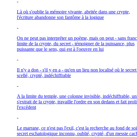
-
Là où s'oublie la mémoire vivante, abritée dans une crypte,
l'écriture abandonne son fantôme à la logique
-
On ne peut pas interpréter un poème, mais on peut - sans franc
limite de la crypte, du secret - témoigner de la puissance, plus
puissante que le sens, qui est à l'oeuvre en lui
-
Il n'y a don - s'il y en a - qu'en un lieu non localisé où le secret
scellé, crypté, indéchiffrable
-
A la limite du temple, une colonne invisible, indéchiffrable, un
s'extrait de la crypte, travaille l'ordre en son dedans et fait proli
l'excédent
-
Le marrane, ce n'est pas l'exil, c'est la recherche au fond de so
secret eschatologique inconnu, oublié, crypté, d'un messie cac