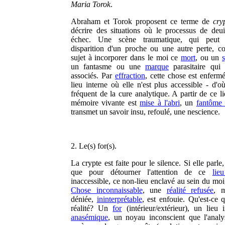
Maria Torok
.
Abraham et Torok proposent ce terme de
cry
décrire des situations où le processus de deui
échec. Une scène traumatique, qui peut 
disparition d'un proche ou une autre perte, co
sujet à incorporer dans le moi ce
mort
, ou un
un fantasme ou une
marque
parasitaire qui 
associés. Par
effraction
, cette chose est enferm
lieu interne où elle n'est plus accessible - d'o
fréquent de la cure analytique. A partir de ce l
mémoire vivante est
mise à l'abri
, un
fantôme
transmet un savoir insu, refoulé, une nescience.
2. Le(s) for(s).
La crypte est faite pour le silence. Si elle parle,
que pour détourner l'attention de ce
lie
inaccessible, ce non-lieu enclavé au sein du moi
Chose inconnaissable
, une
réalité refusée
, m
déniée,
ininterprétable
, est enfouie. Qu'est-ce 
réalité? Un
for
(intérieur/extérieur), un lieu 
anasémique
, un noyau inconscient que l'analy