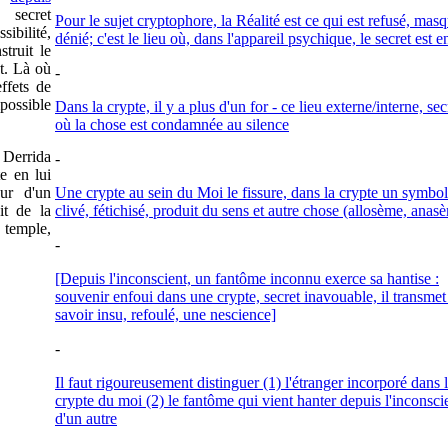
secret
Pour le sujet cryptophore, la Réalité est ce qui est refusé, masq
sibilité,
dénié; c'est le lieu où, dans l'appareil psychique, le secret est e
truit le
t. Là où
-
effets de
mpossible
Dans la crypte, il y a plus d'un for - ce lieu externe/interne, sec
où la chose est condamnée au silence
Derrida
-
te en lui
eur d'un
Une crypte au sein du Moi le fissure, dans la crypte un symbo
it de la
clivé, fétichisé, produit du sens et autre chose (allosème, anas
 temple,
-
[Depuis l'inconscient, un fantôme inconnu exerce sa hantise :
souvenir enfoui dans une crypte, secret inavouable, il transmet
savoir insu, refoulé, une nescience]
-
Il faut rigoureusement distinguer (1) l'étranger incorporé dans 
crypte du moi (2) le fantôme qui vient hanter depuis l'inconsci
d'un autre