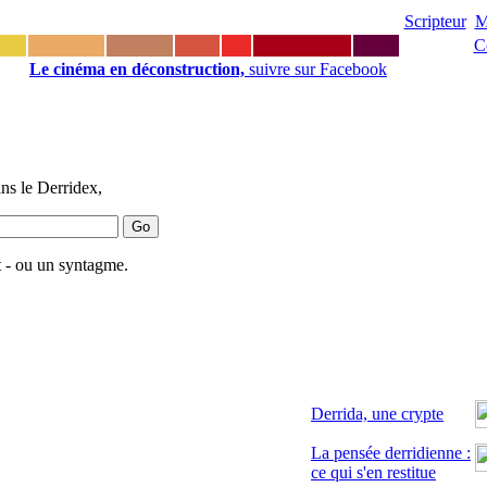
Scripteur
M
C
Le cinéma en déconstruction,
suivre sur Facebook
ns le Derridex,
 - ou un syntagme.
Derrida, une crypte
La pensée derridienne :
ce qui s'en restitue