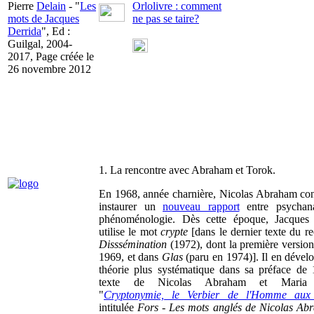
Pierre
Delain
- "
Les
Orlolivre : comment
mots de Jacques
ne pas se taire?
Derrida
", Ed :
Guilgal, 2004-
2017, Page créée le
26 novembre 2012
1. La rencontre avec Abraham et Torok.
En 1968, année charnière, Nicolas Abraham con
instaurer un
nouveau rapport
entre psychana
phénoménologie. Dès cette époque, Jacques 
utilise le mot
crypte
[dans le dernier texte du r
Disssémination
(1972), dont la première version
1969, et dans
Glas
(paru en 1974)]. Il en dével
théorie plus systématique dans sa préface de
texte de Nicolas Abraham et Maria 
"
Cryptonymie, le Verbier de l'Homme aux
intitulée
Fors - Les mots anglés de Nicolas Ab