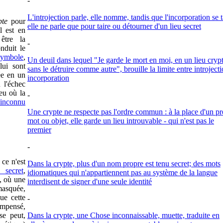
-
L'introjection parle, elle nomme, tandis que l'incorporation se t
pte
pour
elle ne parle que pour taire ou détourner d'un lieu secret
l est en
être la
-
nduit le
symbole
,
Un deuil dans lequel "Je garde le mort en moi, en un lieu cryp
lui sont
sans le détruire comme autre", brouille la limite entre introjecti
ée en un
incorporation
ù l'échec
ieu où la
-
 inconnu
Une crypte ne respecte pas l'ordre commun : à la place d'un p
mot ou objet, elle garde un lieu introuvable - qui n'est pas le
premier
-
 ce n'est
Dans la crypte, plus d'un nom propre est tenu secret; des mots
u secret
,
idiomatiques qui n'appartiennent pas au système de la langue
, où une
interdisent de signer d'une seule identité
asquée,
que cette
-
impensé,
se peut,
Dans la crypte, une Chose inconnaissable, muette, traduite en