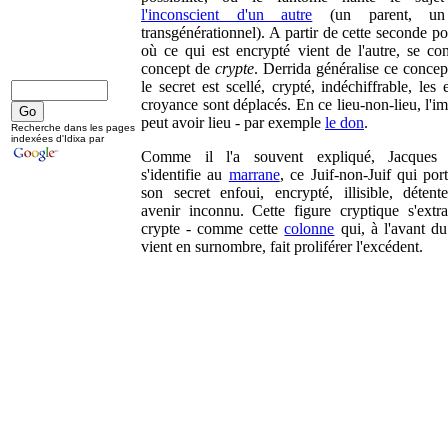
l'inconscient d'un autre
(un parent, un 
transgénérationnel). A partir de cette seconde pos
où ce qui est encrypté vient de l'autre, se cons
concept de
crypte
. Derrida généralise ce concep
le secret est scellé, crypté, indéchiffrable, les 
croyance sont déplacés. En ce lieu-non-lieu, l'i
peut avoir lieu - par exemple
le don
.
Recherche dans les pages
indexées d'Idixa par
Comme il l'a souvent expliqué, Jacques 
s'identifie au
marrane
, ce Juif-non-Juif qui por
son secret enfoui, encrypté, illisible, détent
avenir inconnu. Cette figure cryptique s'extra
crypte - comme cette
colonne
qui, à l'avant du
vient en surnombre, fait proliférer l'excédent.