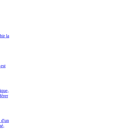
hir la
 est
ique,
férer
i d'un
hé,