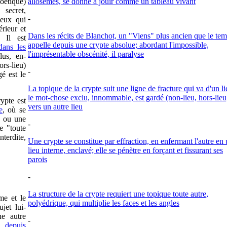
oétique)
allosèmes, se donne à jouir comme un tableau vivant
secret,
-
ceux qui
érieur et
Dans les récits de Blanchot, un "Viens" plus ancien que le te
 Il est
appelle depuis une crypte absolue; abordant l'impossible,
dans les
l'imprésentable obscénité, il paralyse
lus, en-
ors-lieu)
-
gé est le
La topique de la crypte suit une ligne de fracture qui va d'un l
le mot-chose exclu, innommable, est gardé (non-lieu, hors-lieu,
rypte est
vers un autre lieu
e
, où se
e ou une
-
e "toute
nterdite,
Une crypte se constitue par effraction, en enfermant l'autre en
lieu interne, enclavé; elle se pénètre en forçant et fissurant ses
parois
-
La structure de la crypte requiert une topique toute autre,
me et le
polyédrique, qui multiplie les faces et les angles
jet lui-
e autre
-
et
depuis