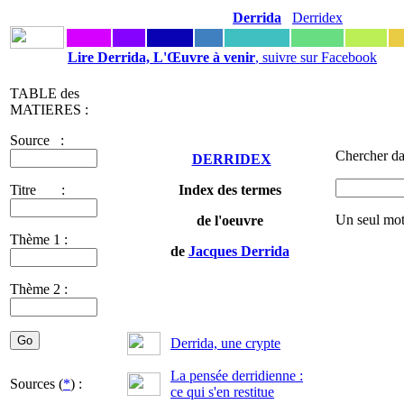
Derrida
Derridex
Lire Derrida, L'Œuvre à venir
, suivre sur Facebook
TABLE des
MATIERES :
Source :
Chercher da
DERRIDEX
Titre :
Index des termes
Un seul mot
de l'oeuvre
Thème 1 :
de
Jacques Derrida
Thème 2 :
Derrida, une crypte
La pensée derridienne :
Sources (
*
) :
ce qui s'en restitue