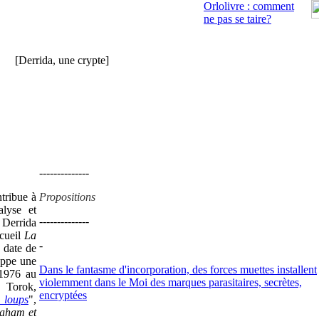
Orlolivre : comment
ne pas se taire?
[Derrida, une crypte]
--------------
tribue à
Propositions
lyse et
--------------
Derrida
ecueil
La
-
 date de
oppe une
Dans le fantasme d'incorporation, des forces muettes installent
 1976 au
violemment dans le Moi des marques parasitaires, secrètes,
Torok,
encryptées
 loups
",
raham et